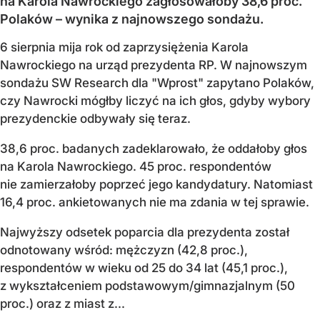
na Karola Nawrockiego zagłosowałoby 38,6 proc.
Polaków – wynika z najnowszego sondażu.
6 sierpnia mija rok od zaprzysiężenia Karola
Nawrockiego na urząd prezydenta RP. W najnowszym
sondażu SW Research dla "Wprost" zapytano Polaków,
czy Nawrocki mógłby liczyć na ich głos, gdyby wybory
prezydenckie odbywały się teraz.
38,6 proc. badanych zadeklarowało, że oddałoby głos
na Karola Nawrockiego. 45 proc. respondentów
nie zamierzałoby poprzeć jego kandydatury. Natomiast
16,4 proc. ankietowanych nie ma zdania w tej sprawie.
Najwyższy odsetek poparcia dla prezydenta został
odnotowany wśród: mężczyzn (42,8 proc.),
respondentów w wieku od 25 do 34 lat (45,1 proc.),
z wykształceniem podstawowym/gimnazjalnym (50
proc.) oraz z miast z...