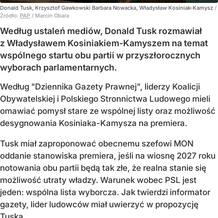
Donald Tusk, Krzysztof Gawkowski Barbara Nowacka, Władysław Kosiniak-Kamysz
/
Źródło:
PAP
/
Marcin Obara
Według ustaleń mediów, Donald Tusk rozmawiał
z Władysławem Kosiniakiem-Kamyszem na temat
wspólnego startu obu partii w przyszłorocznych
wyborach parlamentarnych.
Według "Dziennika Gazety Prawnej", liderzy Koalicji
Obywatelskiej i Polskiego Stronnictwa Ludowego mieli
omawiać pomysł stare ze wspólnej listy oraz możliwość
desygnowania Kosiniaka-Kamysza na premiera.
Tusk miał zaproponować obecnemu szefowi MON
oddanie stanowiska premiera, jeśli na wiosnę 2027 roku
notowania obu partii będą tak złe, że realna stanie się
możliwość utraty władzy. Warunek wobec PSL jest
jeden: wspólna lista wyborcza. Jak twierdzi informator
gazety, lider ludowców miał uwierzyć w propozycję
Tuska.