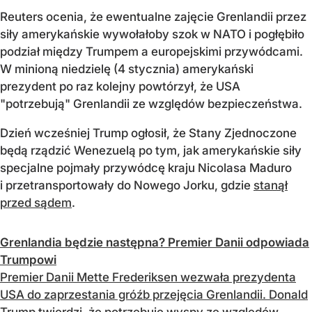
Reuters ocenia, że ewentualne zajęcie Grenlandii przez
siły amerykańskie wywołałoby szok w NATO i pogłębiło
podział między Trumpem a europejskimi przywódcami.
W minioną niedzielę (4 stycznia) amerykański
prezydent po raz kolejny powtórzył, że USA
"potrzebują" Grenlandii ze względów bezpieczeństwa.
Dzień wcześniej Trump ogłosił, że Stany Zjednoczone
będą rządzić Wenezuelą po tym, jak amerykańskie siły
specjalne pojmały przywódcę kraju Nicolasa Maduro
i przetransportowały do Nowego Jorku, gdzie
stanął
przed sądem
.
Grenlandia będzie następna? Premier Danii odpowiada
Trumpowi
Premier Danii Mette Frederiksen wezwała prezydenta
USA do zaprzestania gróźb przejęcia Grenlandii. Donald