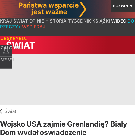
ROZWIŃ
▼
KRAJ
ŚWIAT
OPINIE
HISTORIA
TYGODNIK
KSIĄŻKI
WIDEO
DO
RZECZY+
WSPIERAJ
SUBSKRYBUJ
ŚWIAT
ZALOGUJ
MENU
Świat
Wojsko USA zajmie Grenlandię? Biały
Dom wydał oświadczenie