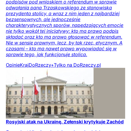
podpisów pod wnioskiem o referendum w sprawie
odwołania pana Trzaskowskiego ze stanowiska
prezydenta stolicy, a wraz z nim jeden z najbardziej
bezsensownych, ale jednocześnie
charakterystycznych sporów, napędzających emocje
nie tylko wokół tej inicjatywy: kto ma prawo podpis
składać oraz kto ma prawo głosować w referendum.
Nie w sensie prawnym, lecz, by tak rzec, etycznym. A
czasami – kto ma nawet prawo wypowiadać się w
sprawie tego, jak funkcjonuje stolica.
Opinie
Kraj
DoRzeczy+
Tylko na DoRzeczy.pl
Rosyjski atak na Ukrainę. Zełenski krytykuje Zachód