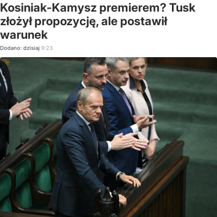
Kosiniak-Kamysz premierem? Tusk
złożył propozycję, ale postawił
warunek
Dodano:
dzisiaj
9:23