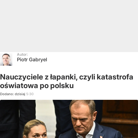
Autor:
Piotr Gabryel
Nauczyciele z łapanki, czyli katastrofa
oświatowa po polsku
Dodano:
dzisiaj
5:30