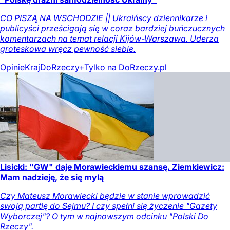
CO PISZĄ NA WSCHODZIE || Ukraińscy dziennikarze i
publicyści prześcigają się w coraz bardziej buńczucznych
komentarzach na temat relacji Kijów-Warszawa. Uderza
groteskowa wręcz pewność siebie.
Opinie
Kraj
DoRzeczy+
Tylko na DoRzeczy.pl
Lisicki: "GW" daje Morawieckiemu szansę. Ziemkiewicz:
Mam nadzieję, że się mylą
Czy Mateusz Morawiecki będzie w stanie wprowadzić
swoją partię do Sejmu? I czy spełni się życzenie "Gazety
Wyborczej"? O tym w najnowszym odcinku "Polski Do
Rzeczy".