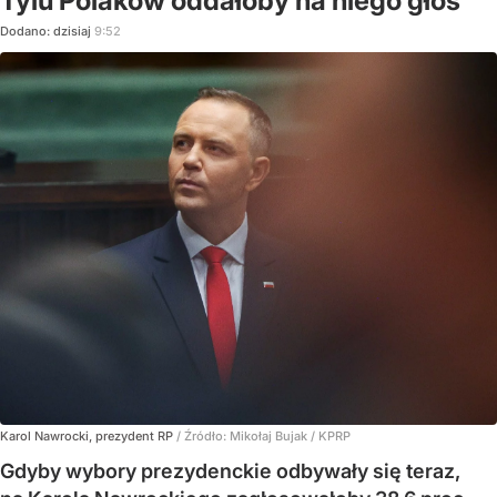
Tylu Polaków oddałoby na niego głos
Dodano:
dzisiaj
9:52
Karol Nawrocki, prezydent RP
/ Źródło:
Mikołaj Bujak / KPRP
Gdyby wybory prezydenckie odbywały się teraz,