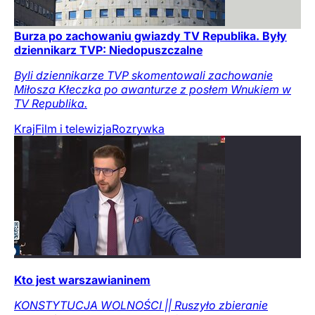
Burza po zachowaniu gwiazdy TV Republika. Były
dziennikarz TVP: Niedopuszczalne
Byli dziennikarze TVP skomentowali zachowanie
Miłosza Kłeczka po awanturze z posłem Wnukiem w
TV Republika.
Kraj
Film i telewizja
Rozrywka
Kto jest warszawianinem
KONSTYTUCJA WOLNOŚCI || Ruszyło zbieranie