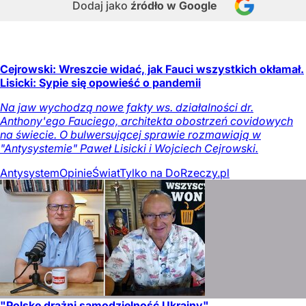
Dodaj jako
źródło w Google
Cejrowski: Wreszcie widać, jak Fauci wszystkich okłamał.
Lisicki: Sypie się opowieść o pandemii
Na jaw wychodzą nowe fakty ws. działalności dr.
Anthony'ego Fauciego, architekta obostrzeń covidowych
na świecie. O bulwersującej sprawie rozmawiają w
"Antysystemie" Paweł Lisicki i Wojciech Cejrowski.
Antysystem
Opinie
Świat
Tylko na DoRzeczy.pl
"Polskę drażni samodzielność Ukrainy"