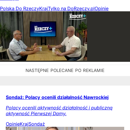
Polska Do Rzeczy
Kraj
Tylko na DoRzeczy.pl
Opinie
Sondaż: Polacy ocenili działalność Nawrockiej
Polacy ocenili aktywność działalność i publiczną
aktywność Pierwszej Damy.
Opinie
Kraj
Sondaż