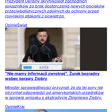
Prezydent Ukrainy skrytykował zachodnich
sojuszników za brak dostarczenia nowych pocisków
przeciwbalistycznych zdolnych do ochrony przed
rosyjskimi atakami z powietrza.
Opinie
Świat
"Nie mamy informacji zwrotnej". Żurek bezradny
wobec sprawy Ziobry
Minister sprawiedliwości przyznał, że do tej pory nie
otrzymał odpowiedzi od amerykańskich urzędników
w sprawie wniosku o ekstradycję Zbigniewa Ziobry.
Opinie
Kraj