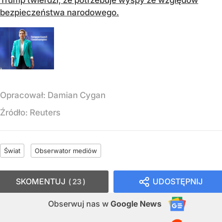
Trump twierdzi, że potrzebuje wyspy ze względów
bezpieczeństwa narodowego.
Opracował:
Damian Cygan
Źródło:
Reuters
Świat
Obserwator mediów
SKOMENTUJ
UDOSTĘPNIJ
23
Obserwuj nas
w
Google News