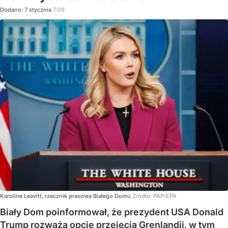
Dodano:
7
stycznia
7:09
Karoline Leavitt, rzecznik prasowa Białego Domu
Źródło:
PAP/EPA
Biały Dom poinformował, że prezydent USA Donald
Trump rozważa opcje przejęcia Grenlandii, w tym