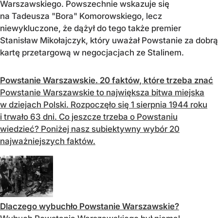
Warszawskiego. Powszechnie wskazuje się
na Tadeusza "Bora" Komorowskiego, lecz
niewykluczone, że dążył do tego także premier
Stanisław Mikołajczyk, który uważał Powstanie za dobrą
kartę przetargową w negocjacjach ze Stalinem.
Powstanie Warszawskie. 20 faktów, które trzeba znać
Powstanie Warszawskie to największa bitwa miejska
w dziejach Polski. Rozpoczęło się 1 sierpnia 1944 roku
i trwało 63 dni. Co jeszcze trzeba o Powstaniu
wiedzieć? Poniżej nasz subiektywny wybór 20
najważniejszych faktów.
Dlaczego wybuchło Powstanie Warszawskie?