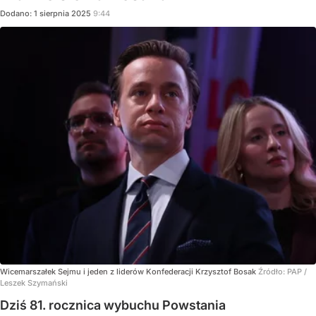
Dodano:
1
sierpnia
2025
9:44
Wicemarszałek Sejmu i jeden z liderów Konfederacji Krzysztof Bosak
Źródło:
PAP
/
Leszek Szymański
Dziś 81. rocznica wybuchu Powstania