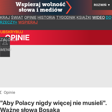
ROZWIŃ
▼
KRAJ
ŚWIAT
OPINIE
HISTORIA
TYGODNIK
KSIĄŻKI
WIDEO
DO
RZECZY+
WSPIERAJ
SUBSKRYBUJ
OPINIE
ZALOGUJ
MENU
Opinie
"Aby Polacy nigdy więcej nie musieli".
Ważne słowa Bosaka