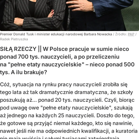
Premier Donald Tusk i minister edukacji narodowej Barbara Nowacka
/ Źródło:
PAP
/
Radek Pietruszka
SIŁĄ RZECZY || W Polsce pracuje w sumie nieco
ponad 700 tys. nauczycieli, a po przeliczeniu
na "pełne etaty nauczycielskie" – nieco ponad 500
tys. A ilu brakuje?
Cóż, sytuacja na rynku pracy nauczycieli zrobiła się
tego lata aż tak dramatycznie dramatyczna, że szkoły
poszukują aż… ponad 20 tys. nauczycieli. Czyli, biorąc
pod uwagę owe "pełne etaty nauczycielskie", szukają
aż jednego na każdych 25 nauczycieli. Doszło do tego,
że gotowe są przyjąć niemal każdego, kto się nawinie,
nawet jeśli nie ma odpowiednich kwalifikacji, a kuratoria
nie mają wyjścia i całymi tysiącami zatwierdzają