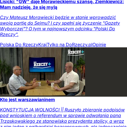
Lisicki: "GW" daje Morawieckiemu szansę. Ziemkiewicz:
Mam nadzieję, że się mylą
Czy Mateusz Morawiecki będzie w stanie wprowadzić
swoją partię do Sejmu? I czy spełni się życzenie "Gazety
Wyborczej"? O tym w najnowszym odcinku "Polski Do
Rzeczy".
Polska Do Rzeczy
Kraj
Tylko na DoRzeczy.pl
Opinie
Kto jest warszawianinem
KONSTYTUCJA WOLNOŚCI || Ruszyło zbieranie podpisów
pod wnioskiem o referendum w sprawie odwołania pana
Trzaskowskiego ze stanowiska prezydenta stolicy, a wraz
z nim jeden z najbardziej bezsensownych, ale jednocześnie