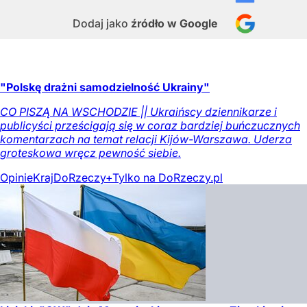
Dodaj jako
źródło w Google
"Polskę drażni samodzielność Ukrainy"
CO PISZĄ NA WSCHODZIE || Ukraińscy dziennikarze i
publicyści prześcigają się w coraz bardziej buńczucznych
komentarzach na temat relacji Kijów-Warszawa. Uderza
groteskowa wręcz pewność siebie.
Opinie
Kraj
DoRzeczy+
Tylko na DoRzeczy.pl