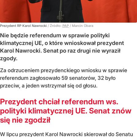
Prezydent RP Karol Nawrocki
/ Źródło:
PAP
/
Marcin Obara
Nie będzie referendum w sprawie polityki
klimatycznej UE, o które wnioskował prezydent
Karol Nawrocki. Senat po raz drugi nie wyraził
zgody.
Za odrzuceniem prezydenckiego wniosku w sprawie
referendum zagłosowało 59 senatorów, 32 było
przeciw, a jeden wstrzymał się od głosu.
Prezydent chciał referendum ws.
polityki klimatycznej UE. Senat znów
się nie zgodził
W lipcu prezydent Karol Nawrocki skierował do Senatu