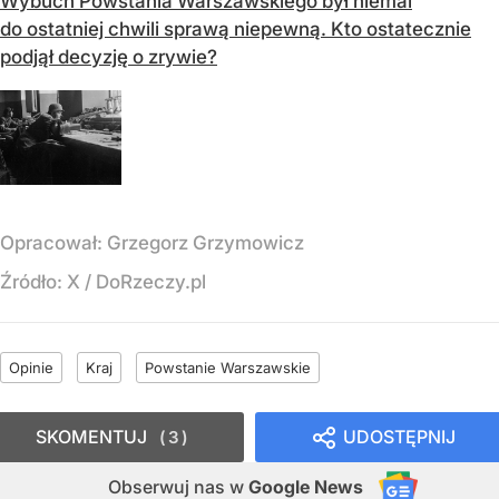
Wybuch Powstania Warszawskiego był niemal
do ostatniej chwili sprawą niepewną. Kto ostatecznie
podjął decyzję o zrywie?
Opracował:
Grzegorz Grzymowicz
Źródło:
X
/
DoRzeczy.pl
Opinie
Kraj
Powstanie Warszawskie
SKOMENTUJ
UDOSTĘPNIJ
3
Obserwuj nas
w
Google News