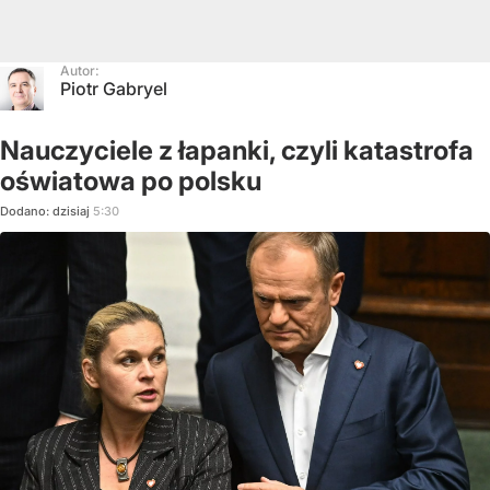
Autor:
Piotr Gabryel
Nauczyciele z łapanki, czyli katastrofa
oświatowa po polsku
Dodano:
dzisiaj
5:30