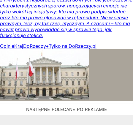
charakterystycznych sporów, napędzających emocje nie
tylko wokół tej inicjatywy: kto ma prawo podpis składać
oraz kto ma prawo głosować w referendum. Nie w sensie
prawnym, lecz, by tak rzec, etycznym. A czasami – kto ma
nawet prawo wypowiadać się w sprawie tego, jak
funkcjonuje stolica.
Opinie
Kraj
DoRzeczy+
Tylko na DoRzeczy.pl