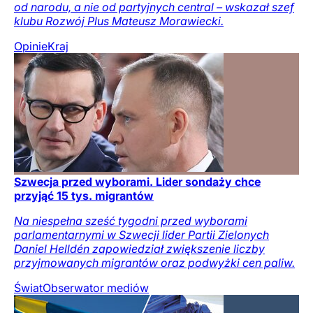
od narodu, a nie od partyjnych central – wskazał szef
klubu Rozwój Plus Mateusz Morawiecki.
Opinie
Kraj
Szwecja przed wyborami. Lider sondaży chce
przyjąć 15 tys. migrantów
Na niespełna sześć tygodni przed wyborami
parlamentarnymi w Szwecji lider Partii Zielonych
Daniel Helldén zapowiedział zwiększenie liczby
przyjmowanych migrantów oraz podwyżki cen paliw.
Świat
Obserwator mediów