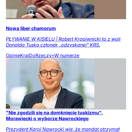
Nowa liber chamorum
PŁYWANIE W KISIELU | Robert Kropiwnicki to z woli
Donalda Tuska członek „odzyskanej” KRS.
Opinie
Kraj
DoRzeczy+
W numerze
"Nie zgodzili się na domknięcie tuskizmu".
Morawiecki o wyborze Nawrockiego
Prezydent Karol Nawrocki wie, że mandat otrzymał