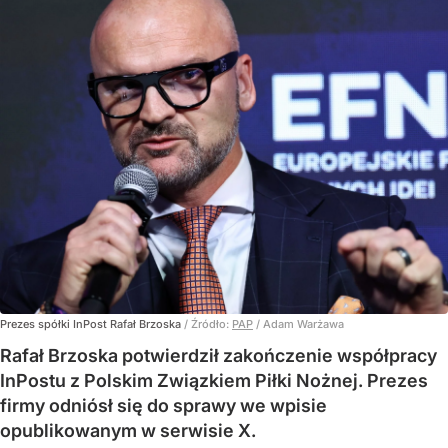
Prezes spółki InPost Rafał Brzoska
/ Źródło:
PAP
/
Adam Warżawa
Rafał Brzoska potwierdził zakończenie współpracy
InPostu z Polskim Związkiem Piłki Nożnej. Prezes
firmy odniósł się do sprawy we wpisie
opublikowanym w serwisie X.