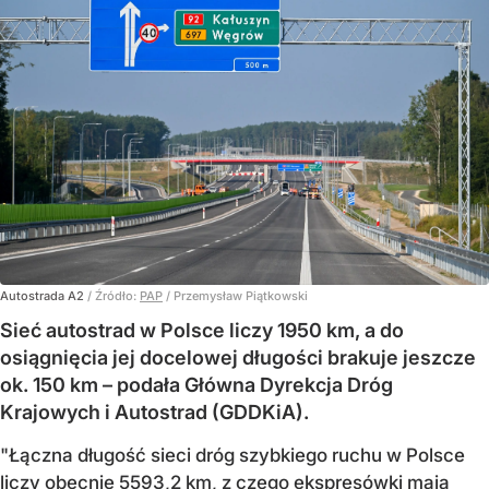
Autostrada A2
/ Źródło:
PAP
/
Przemysław Piątkowski
Sieć autostrad w Polsce liczy 1950 km, a do
osiągnięcia jej docelowej długości brakuje jeszcze
ok. 150 km – podała Główna Dyrekcja Dróg
Krajowych i Autostrad (GDDKiA).
"Łączna długość sieci dróg szybkiego ruchu w Polsce
liczy obecnie 5593,2 km, z czego ekspresówki mają