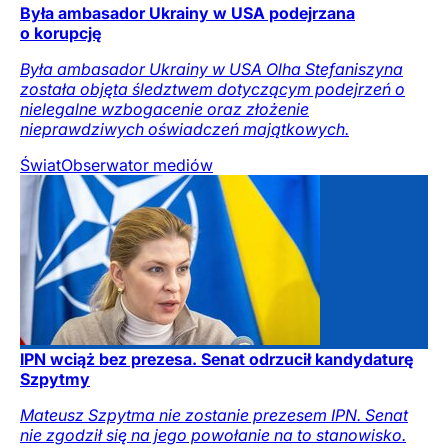
Była ambasador Ukrainy w USA podejrzana
o korupcję
Była ambasador Ukrainy w USA Olha Stefaniszyna
została objęta śledztwem dotyczącym podejrzeń o
nielegalne wzbogacenie oraz złożenie
nieprawdziwych oświadczeń majątkowych.
Świat
Obserwator mediów
IPN wciąż bez prezesa. Senat odrzucił kandydaturę
Szpytmy
Mateusz Szpytma nie zostanie prezesem IPN. Senat
nie zgodził się na jego powołanie na to stanowisko.