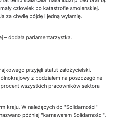
 lat temu stała cała masa ludzi przed bramą.
n mały człowiek po katastrofie smoleńskiej.
a za chwilę pójdę i jedną wyłamię.
ej – dodała parlamentarzystka.
kowego przyjęli statut założycielski.
ólnokrajowy z podziałem na poszczególne
 80 procent wszystkich pracowników sektora
m kraju. W należących do "Solidarności"
y nazwano później "karnawałem Solidarności".