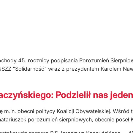
bchody 45. rocznicy
podpisania Porozumień Sierpnio
z NSZZ "Solidarność" wraz z prezydentem Karolem N
czyńskiego: Podzielił nas jede
ię m.in. obecni politycy Koalicji Obywatelskiej. Wśró
natariuszek porozumień sierpniowych, obecnie poseł 