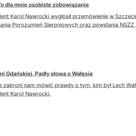
To dla mnie osobiste zobowiązanie
ent Karol Nawrocki wygłosił przemówienie w Szczec
ania Porozumień Sierpniowych oraz powstania NSZZ "
ni Gdańskiej. Padły słowa o Wałęsie
ie zabroni nam mówić prawdy o tym, kim był Lech Wał
ent Karol Nawrocki.