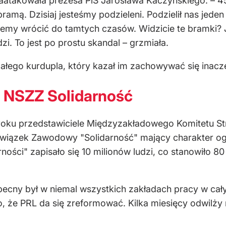
aatakowała prezesa PiS Jarosława Kaczyńskiego. – 45
a bramą. Dzisiaj jesteśmy podzieleni. Podzielił nas jede
emy wrócić do tamtych czasów. Widzicie te bramki? J
i. To jest po prostu skandal – grzmiała.
 małego kurdupla, który kazał im zachowywać się inacz
k NSZZ Solidarność
oku przedstawiciele Międzyzakładowego Komitetu Straj
iązek Zawodowy "Solidarność" mający charakter og
rności" zapisało się 10 milionów ludzi, co stanowiło
cny był w niemal wszystkich zakładach pracy w cały
 to, że PRL da się zreformować. Kilka miesięcy odwilż