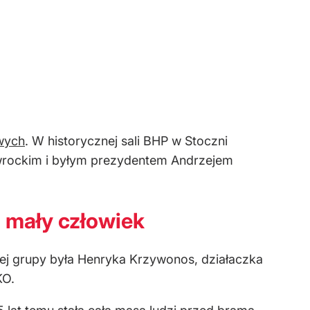
wych
. W historycznej sali BHP w Stoczni
awrockim i byłym prezydentem Andrzejem
n mały człowiek
d tej grupy była Henryka Krzywonos, działaczka
KO.