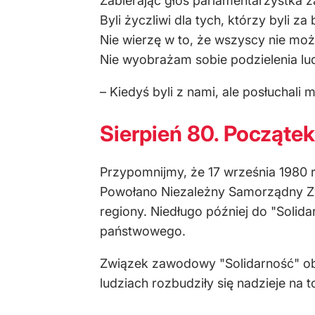
Zabierając głos parlamentarzystka z
Byli życzliwi dla tych, którzy byli z
Nie wierzę w to, że wszyscy nie moż
Nie wyobrażam sobie podzielenia ludz
– Kiedyś byli z nami, ale posłuchali
Sierpień 80. Począte
Przypomnijmy, że 17 września 1980 r
Powołano Niezależny Samorządny Zw
regiony. Niedługo później do "Solida
państwowego.
Związek zawodowy "Solidarność" obe
ludziach rozbudziły się nadzieje na