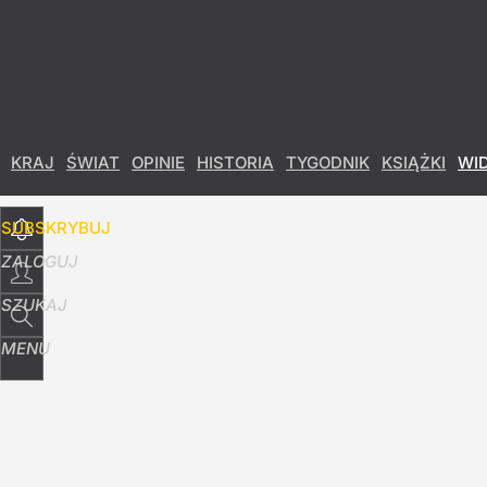
Udostępnij
43
Skomentuj
KRAJ
ŚWIAT
OPINIE
HISTORIA
TYGODNIK
KSIĄŻKI
WI
SUBSKRYBUJ
ZALOGUJ
SZUKAJ
MENU