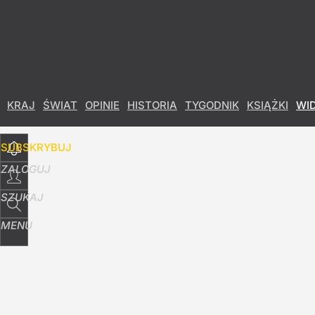
Udostępnij
13
Skomentuj
KRAJ
ŚWIAT
OPINIE
HISTORIA
TYGODNIK
KSIĄŻKI
WI
SUBSKRYBUJ
ZALOGUJ
SZUKAJ
MENU