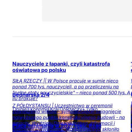
Nauczyciele z łapanki, czyli katastrofa
oświatowa po polsku
SIŁĄ RZECZY || W Polsce pracuje w sumie nieco
ponad 700 tys. nauczycieli, a po przeliczeniu na
"pełne etaty nauczycielskie" – nieco ponad 500 tys. A
Bednarska 2/4
ilu brakuje?
Z PÓŁDYSTANSU | Uczestnictwo w ceremonii
Opinie
Ekonomia
Kraj
DoRzeczy+
Tylko
zawieszenia wiechy - symbolizującej osiągnięcie
na DoRzeczy.pl
najwyższego punktu konstrukcyjnego budowli - na
gmachu Wydziału Dziennikarstwa, Informacji i
Płaca minimalna w 2027 roku. Rząd
Bibliologii Uniwersytetu Warszawskiego skłoniło
zaproponował kwotę