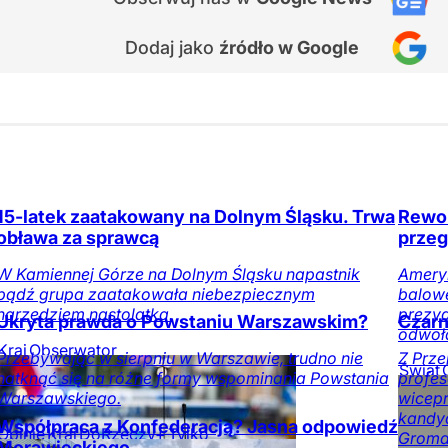
Dodaj jako
źródło w Google
15-latek zaatakowany na Dolnym Śląsku. Trwa
Rewol
obława za sprawcą
przeg
W Kamiennej Górze na Dolnym Śląsku napastnik
Amery
bądź grupa zaatakowała niebezpiecznym
balowe
narzędziem nastolatka.
prezy
Ukryta prawda o Powstaniu Warszawskim?
Czarn
odwoła
Kraj
Obserwator
Przebywając w sierpniu w Warszawie, trudno nie
Z Prz
mediów
Świat
natknąć się na różne formy wspominania Powstania
profes
medió
Warszawskiego.
wicepr
kandy
Współpraca z Konfederacją? Jasna odpowiedź
Opinie
Kraj
DoRzeczy+
Tylko
Groma
Morawieckiego