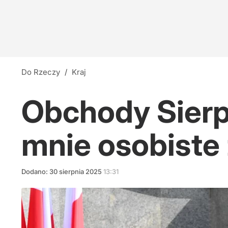
Do Rzeczy
/
Kraj
Obchody Sierpn
mnie osobiste
Dodano:
30
sierpnia
2025
13:31