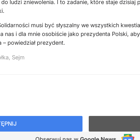
e do ludzi zniewolenia. I to zadanie, które staje dzisi
i.
Solidarności musi być słyszalny we wszystkich kwesti
a nas i dla mnie osobiście jako prezydenta Polski, aby 
 – powiedział prezydent.
łka, Sejm
ĘPNIJ
Obserwuj nas
w
Google News