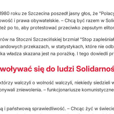
 1980 roku ze Szczecina poszedł jasny głos, że "Pola
owość i prawa obywatelskie. – Chcą być razem w Soli
e też po to, aby protestować przeciwko zepsutym elit
rów na Stoczni Szczecińskiej brzmiał "Stop zapleśnia
ndowych przekazach, w statystykach, które nie odbija
ka władza skazana jest na porażkę. I tego dowiedli pro
oływać się do ludzi Solidarnoś
którzy walczyli o wolność walczyli, niekiedy siedzieli
konywali zniewolenia. – funkcjonariusze komunistyczne
ną i państwową sprawiedliwość. – Chcąc żyć w świeci