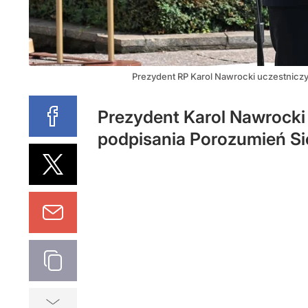
Prezydent RP Karol Nawrocki uczestnicz
Prezydent Karol Nawrocki
podpisania Porozumień Si