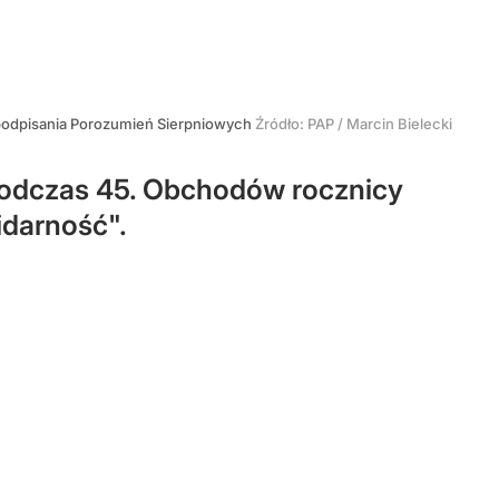
 podpisania Porozumień Sierpniowych
Źródło:
PAP
/
Marcin Bielecki
podczas 45. Obchodów rocznicy
idarność".