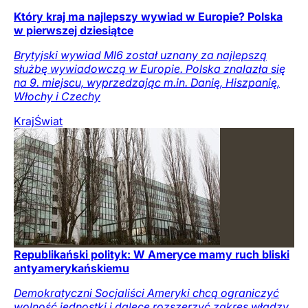
Który kraj ma najlepszy wywiad w Europie? Polska
w pierwszej dziesiątce
Brytyjski wywiad MI6 został uznany za najlepszą
służbę wywiadowczą w Europie. Polska znalazła się
na 9. miejscu, wyprzedzając m.in. Danię, Hiszpanię,
Włochy i Czechy
Kraj
Świat
Republikański polityk: W Ameryce mamy ruch bliski
antyamerykańskiemu
Demokratyczni Socjaliści Ameryki chcą ograniczyć
wolność jednostki i dalece rozszerzyć zakres władzy