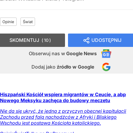
Opinie
Świat
SKOMENTUJ
UDOSTĘPNIJ
10
Obserwuj nas
w
Google News
Dodaj jako
źródło w Google
Hiszpański Kościół wspiera migrantów w Ceucie, a abp
Nowego Meksyku zachęca do budowy meczetu
Nie da się ukryć, że jedną z przyczyn obecnej kapitulacji
Zachodu przed falą nachodźców z Afryki i Bliskiego
Wschodu jest postawa Kościoła katolickiego.