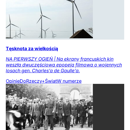
Tęsknota za wielkością
NA PIERWSZY OGIEŃ | Na ekrany francuskich kin
weszła dwuczęściowa epopeja filmowa o wojennych
losach gen. Charles’a de Gaulle’a.
Opinie
DoRzeczy+
Świat
W numerze