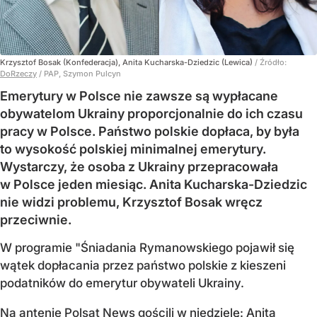
Krzysztof Bosak (Konfederacja), Anita Kucharska-Dziedzic (Lewica)
/ Źródło:
DoRzeczy
/
PAP, Szymon Pulcyn
Emerytury w Polsce nie zawsze są wypłacane
obywatelom Ukrainy proporcjonalnie do ich czasu
pracy w Polsce. Państwo polskie dopłaca, by była
to wysokość polskiej minimalnej emerytury.
Wystarczy, że osoba z Ukrainy przepracowała
w Polsce jeden miesiąc. Anita Kucharska-Dziedzic
nie widzi problemu, Krzysztof Bosak wręcz
przeciwnie.
W programie "Śniadania Rymanowskiego pojawił się
wątek dopłacania przez państwo polskie z kieszeni
podatników do emerytur obywateli Ukrainy.
Na antenie Polsat News gościli w niedzielę: Anita