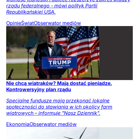
rządu federalnego - mówi polityk Partii
Republikańskiej USA.
Opinie
Świat
Obserwator mediów
Nie chcą wiatraków? Mają dostać pieniądze.
Kontrowersyjny plan rządu
Specjalne fundusze mają przekonać lokalne
społeczności do stawiania w ich okolicy farm
wiatrowych – informuje "Nasz Dziennik".
Ekonomia
Obserwator mediów