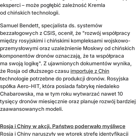
eksperci – może pogłębić zależność Kremla
od chińskich technologii.
Samuel Bendett, specjalista ds. systemów
bezzałogowych z CSIS, ocenił, że "rozwój współpracy
między rosyjskimi i chińskimi kompleksami wojskowo-
przemysłowymi oraz uzależnienie Moskwy od chińskich
komponentów dronów oznaczają, że ta współpraca
ma swoją logikę". Z ujawnionych dokumentów wynika,
że Rosja od dłuższego czasu
importuje z Chin
technologie potrzebne do produkcji dronów. Rosyjska
spółka Aero-HIT, która posiada fabrykę niedaleko
Chabarowska, ma w tym roku wytwarzać nawet 10
tysięcy dronów miesięcznie oraz planuje rozwój bardziej
zaawansowanych modeli.
Rosja i Chiny w akcji. Państwo poderwało myśliwce
Rosja i Chiny naruszyły we wtorek strefę identyfikacji