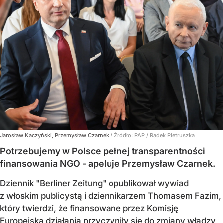
Jarosław Kaczyński, Przemysław Czarnek
/ Źródło:
PAP
/
Radek Pietruszka
Potrzebujemy w Polsce pełnej transparentności
finansowania NGO - apeluje Przemysław Czarnek.
Dziennik "Berliner Zeitung" opublikował wywiad
z włoskim publicystą i dziennikarzem Thomasem Fazim,
który twierdzi, że finansowane przez Komisję
Europejską działania przyczyniły się do zmiany władzy