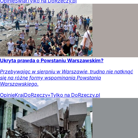
Opinie
Świat
Tylko na DoRzeczy.pl
Ukryta prawda o Powstaniu Warszawskim?
Przebywając w sierpniu w Warszawie, trudno nie natknąć
się na różne formy wspominania Powstania
Warszawskiego.
Opinie
Kraj
DoRzeczy+
Tylko na DoRzeczy.pl