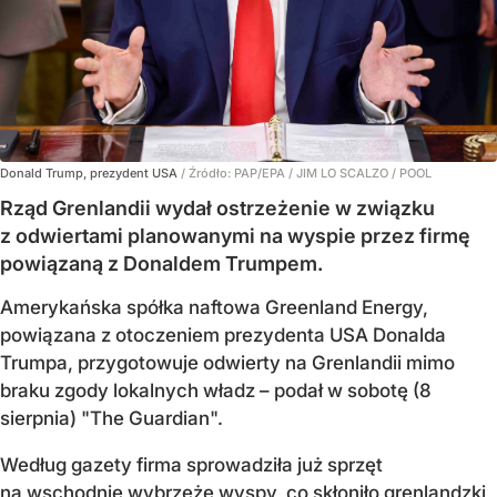
Donald Trump, prezydent USA
/ Źródło:
PAP/EPA
/
JIM LO SCALZO / POOL
Rząd Grenlandii wydał ostrzeżenie w związku
z odwiertami planowanymi na wyspie przez firmę
powiązaną z Donaldem Trumpem.
Amerykańska spółka naftowa Greenland Energy,
powiązana z otoczeniem prezydenta USA Donalda
Trumpa, przygotowuje odwierty na Grenlandii mimo
braku zgody lokalnych władz – podał w sobotę (8
sierpnia) "The Guardian".
Według gazety firma sprowadziła już sprzęt
na wschodnie wybrzeże wyspy, co skłoniło grenlandzki