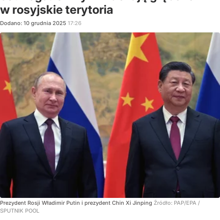
w rosyjskie terytoria
Dodano:
10
grudnia
2025
17:26
Prezydent Rosji Władimir Putin i prezydent Chin Xi Jinping
Źródło:
PAP/EPA
/
SPUTNIK POOL