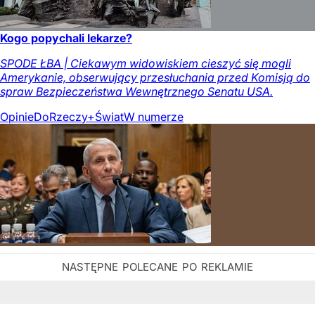
Kogo popychali lekarze?
SPODE ŁBA | Ciekawym widowiskiem cieszyć się mogli
Amerykanie, obserwujący przesłuchania przed Komisją do
spraw Bezpieczeństwa Wewnętrznego Senatu USA.
Opinie
DoRzeczy+
Świat
W numerze