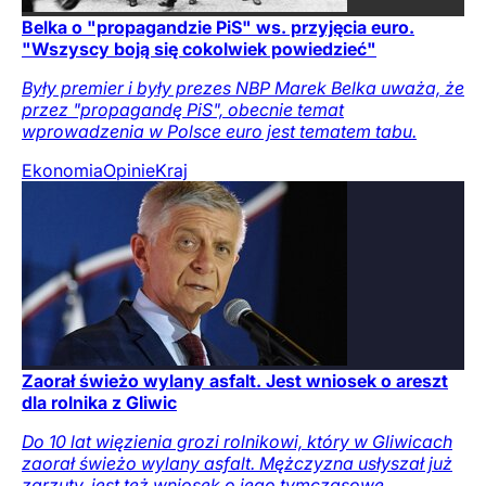
Belka o "propagandzie PiS" ws. przyjęcia euro.
"Wszyscy boją się cokolwiek powiedzieć"
Były premier i były prezes NBP Marek Belka uważa, że
przez "propagandę PiS", obecnie temat
wprowadzenia w Polsce euro jest tematem tabu.
Ekonomia
Opinie
Kraj
Zaorał świeżo wylany asfalt. Jest wniosek o areszt
dla rolnika z Gliwic
Do 10 lat więzienia grozi rolnikowi, który w Gliwicach
zaorał świeżo wylany asfalt. Mężczyzna usłyszał już
zarzuty, jest też wniosek o jego tymczasowe