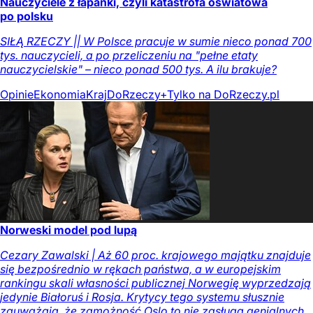
Nauczyciele z łapanki, czyli katastrofa oświatowa
po polsku
SIŁĄ RZECZY || W Polsce pracuje w sumie nieco ponad 700
tys. nauczycieli, a po przeliczeniu na "pełne etaty
nauczycielskie" – nieco ponad 500 tys. A ilu brakuje?
Opinie
Ekonomia
Kraj
DoRzeczy+
Tylko na DoRzeczy.pl
Norweski model pod lupą
Cezary Zawalski | Aż 60 proc. krajowego majątku znajduje
się bezpośrednio w rękach państwa, a w europejskim
rankingu skali własności publicznej Norwegię wyprzedzają
jedynie Białoruś i Rosja. Krytycy tego systemu słusznie
zauważają, że zamożność Oslo to nie zasługa genialnych