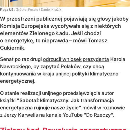
Flaga UE
/ Źródło:
Pexels
/
Daniel Kružík
W przestrzeni publicznej pojawiają się głosy jakoby
Komisja Europejska wycofywała się z niektórych
elementów Zielonego Ładu. Jeśli chodzi
o energetykę, to nieprawda – mówi Tomasz
Cukiernik.
Senat po raz drugi
odrzucił wniosek prezydenta
Karola
Nawrockiego, by
zapytać Polaków, czy chcą
kontynuowania w kraju unijnej polityki klimatyczno-
energetycznej
.
O stanie realizacji unijnego przedsięwzięcia autor
książki
"Sabotaż klimatyczny. Jak transformacja
energetyczna rujnuje nasze życie"
mówił w rozmowie
z Jerzy Karwelis na kanale YouTube "Do Rzeczy".