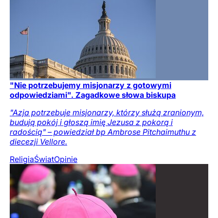
"Nie potrzebujemy misjonarzy z gotowymi
odpowiedziami". Zagadkowe słowa biskupa
"Azja potrzebuje misjonarzy, którzy służą zranionym,
budują pokój i głoszą imię Jezusa z pokorą i
radością" – powiedział bp Ambrose Pitchaimuthu z
diecezji Vellore.
Religia
Świat
Opinie