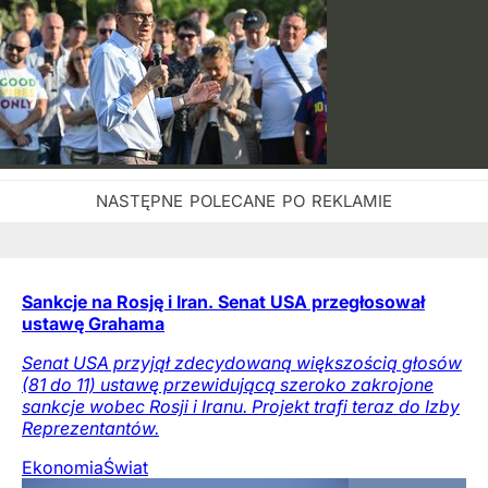
Sankcje na Rosję i Iran. Senat USA przegłosował
ustawę Grahama
Senat USA przyjął zdecydowaną większością głosów
(81 do 11) ustawę przewidującą szeroko zakrojone
sankcje wobec Rosji i Iranu. Projekt trafi teraz do Izby
Reprezentantów.
Ekonomia
Świat