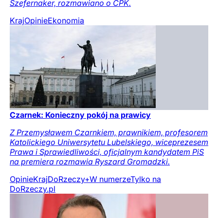
Szefernaker, rozmawiano o CPK.
Kraj
Opinie
Ekonomia
Czarnek: Konieczny pokój na prawicy
Z Przemysławem Czarnkiem, prawnikiem, profesorem
Katolickiego Uniwersytetu Lubelskiego, wiceprezesem
Prawa i Sprawiedliwości, oficjalnym kandydatem PiS
na premiera rozmawia Ryszard Gromadzki.
Opinie
Kraj
DoRzeczy+
W numerze
Tylko na
DoRzeczy.pl