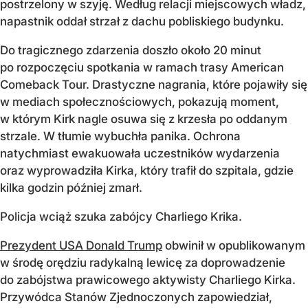
postrzelony w szyję. Według relacji miejscowych władz,
napastnik oddał strzał z dachu pobliskiego budynku.
Do tragicznego zdarzenia doszło około 20 minut
po rozpoczęciu spotkania w ramach trasy American
Comeback Tour. Drastyczne nagrania, które pojawiły się
w mediach społecznościowych, pokazują moment,
w którym Kirk nagle osuwa się z krzesła po oddanym
strzale. W tłumie wybuchła panika. Ochrona
natychmiast ewakuowała uczestników wydarzenia
oraz wyprowadziła Kirka, który trafił do szpitala, gdzie
kilka godzin później zmarł.
Policja wciąż szuka zabójcy Charliego Krika.
Prezydent USA Donald Trump
obwinił w opublikowanym
w środę orędziu radykalną lewicę za doprowadzenie
do zabójstwa prawicowego aktywisty Charliego Kirka.
Przywódca Stanów Zjednoczonych zapowiedział,