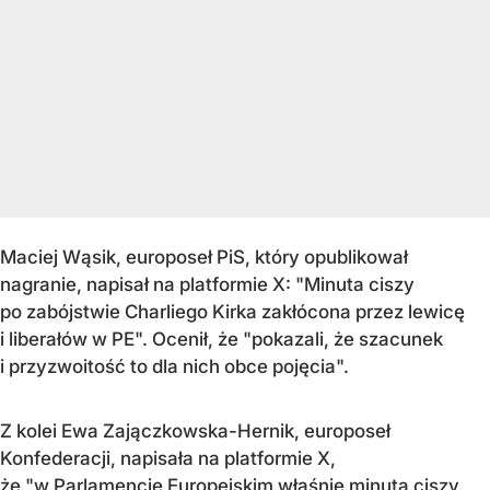
Maciej Wąsik, europoseł PiS, który opublikował
nagranie, napisał na platformie X: "Minuta ciszy
po zabójstwie Charliego Kirka zakłócona przez lewicę
i liberałów w PE". Ocenił, że "pokazali, że szacunek
i przyzwoitość to dla nich obce pojęcia".
Z kolei Ewa Zajączkowska-Hernik, europoseł
Konfederacji, napisała na platformie X,
że "w Parlamencie Europejskim właśnie minutą ciszy