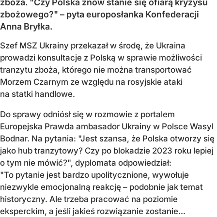
zboża. "Czy Polska znów stanie się ofiarą kryzysu
zbożowego?" – pyta europosłanka Konfederacji
Anna Bryłka.
Szef MSZ Ukrainy przekazał w środę, że Ukraina
prowadzi konsultacje z Polską w sprawie możliwości
tranzytu zboża, którego nie można transportować
Morzem Czarnym ze względu na rosyjskie ataki
na statki handlowe.
Do sprawy odniósł się w rozmowie z portalem
Europejska Prawda ambasador Ukrainy w Polsce Wasyl
Bodnar. Na pytania: "Jest szansa, że Polska otworzy się
jako hub tranzytowy? Czy po blokadzie 2023 roku lepiej
o tym nie mówić?", dyplomata odpowiedział:
"To pytanie jest bardzo upolitycznione, wywołuje
niezwykle emocjonalną reakcję – podobnie jak temat
historyczny. Ale trzeba pracować na poziomie
eksperckim, a jeśli jakieś rozwiązanie zostanie...