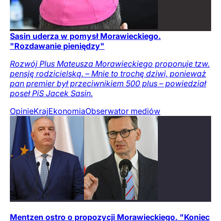
Sasin uderza w pomysł Morawieckiego.
"Rozdawanie pieniędzy"
Rozwój Plus Mateusza Morawieckiego proponuje tzw.
pensję rodzicielską. – Mnie to trochę dziwi, ponieważ
pan premier był przeciwnikiem 500 plus – powiedział
poseł PiS Jacek Sasin.
Opinie
Kraj
Ekonomia
Obserwator mediów
Mentzen ostro o propozycji Morawieckiego. "Koniec