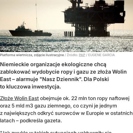
Platforma wiertnicza, zdjęcie ilustracyjne
/ Źródło:
PAP
/
EUGENE GARCIA
Niemieckie organizacje ekologiczne chcą
zablokować wydobycie ropy i gazu ze złoża Wolin
East – alarmuje "Nasz Dziennik". Dla Polski
to kluczowa inwestycja.
Złoże Wolin East
obejmuje ok. 22 mln ton ropy naftowej
oraz 5 mld m3 gazu ziemnego, co czyni je jednym
z największych odkryć surowców w Europie w ostatnich
latach – podkreśla gazeta.