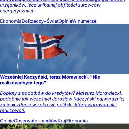
urzędników, lecz unikalnej obfitości surowców
energetycznych.
Ekonomia
DoRzeczy+
Świat
Opinie
W numerze
Wcześniej Kaczyński, teraz Morawiecki. "Nie
realizowałbym tego"
Dopłaty z podatków do kredytów? Mateusz Morawiecki,
podobnie jak wcześniej Jarosław Kaczyński najwyraźniej
zmienił zdanie w zakresie polityki, którą wprowadzili i
realizowali.
Opinie
Obserwator mediów
Kraj
Ekonomia