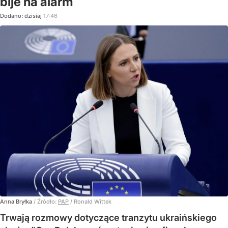
bije na alarm
Dodano:
dzisiaj
17:46
Anna Bryłka
/ Źródło:
PAP
/
Ronald Wittek
Trwają rozmowy dotyczące tranzytu ukraińskiego