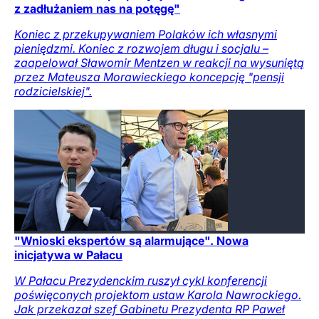
z zadłużaniem nas na potęgę"
Koniec z przekupywaniem Polaków ich własnymi
pieniędzmi. Koniec z rozwojem długu i socjalu –
zaapelował Sławomir Mentzen w reakcji na wysuniętą
przez Mateusza Morawieckiego koncepcję "pensji
rodzicielskiej".
"Wnioski ekspertów są alarmujące". Nowa
inicjatywa w Pałacu
W Pałacu Prezydenckim ruszył cykl konferencji
poświęconych projektom ustaw Karola Nawrockiego.
Jak przekazał szef Gabinetu Prezydenta RP Paweł