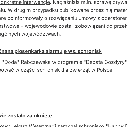
konkretne interwencje
. Nagłaśniała m.in. sprawę pry
iu. W drugim przypadku publikowane przez nią materi
 które poinformowały o rozwiązaniu umowy z operatore
państwowe – wojewodowie zostali zobowiązani do przek
zególnych województwach.
Znana piosenkarka alarmuje ws. schronisk
 "Doda" Rabczewska w programie "Debata Gozdyry" 
ować w części schronisk dla zwierząt w Polsce.
ie zostało zamknięte
owy Lekarz Weterynarii zamknął schronisko "Happy D