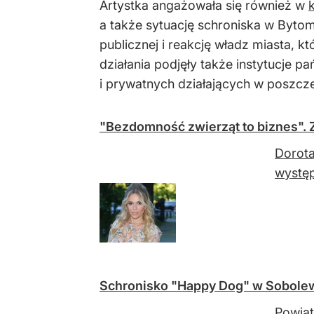
Artystka angażowała się również w
a także sytuację schroniska w Bytom
publicznej i reakcję władz miasta,
działania podjęły także instytucje 
i prywatnych działających w poszc
"Bezdomność zwierząt to biznes". 
Dorota
występ
Schronisko "Happy Dog" w Sobolew
Powiat