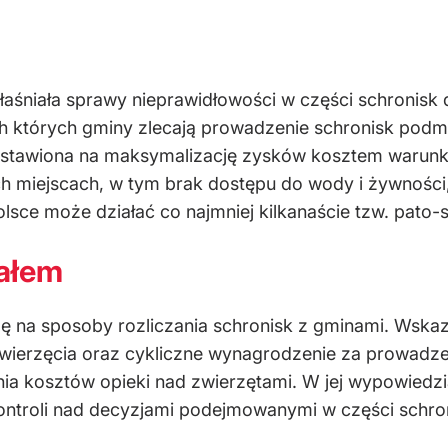
łaśniała sprawy nieprawidłowości w części schronisk 
 których gminy zlecają prowadzenie schronisk podm
astawiona na maksymalizację zysków kosztem warunkó
ch miejscach, w tym brak dostępu do wody i żywnośc
lsce może działać co najmniej kilkanaście tzw. pato-s
załem
 na sposoby rozliczania schronisk z gminami. Wska
wierzęcia oraz cykliczne wynagrodzenie za prowadzen
ia kosztów opieki nad zwierzętami. W jej wypowiedzia
kontroli nad decyzjami podejmowanymi w części schro