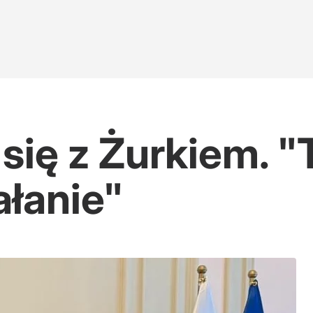
się z Żurkiem. "
ałanie"