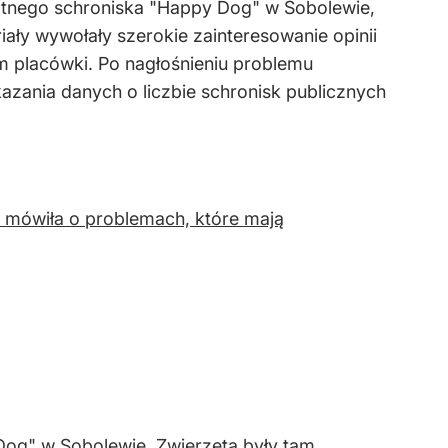
watnego schroniska "Happy Dog" w Sobolewie,
ały wywołały szerokie zainteresowanie opinii
m placówki. Po nagłośnieniu problemu
azania danych o liczbie schronisk publicznych
mówiła o problemach, które mają
og" w Sobolewie. Zwierzęta były tam