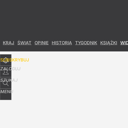
Udostępnij
21
Skomentuj
KRAJ
ŚWIAT
OPINIE
HISTORIA
TYGODNIK
KSIĄŻKI
WI
SUBSKRYBUJ
ZALOGUJ
SZUKAJ
MENU