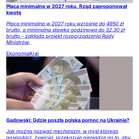
Płaca minimalna w 2027 roku. Rząd zaproponował
kwotę
Płaca minimalna w 2027 roku wzrośnie do 4950 zł
brutto, a minimalna stawka godzinowa do 32,30 zł
brutto – zakłada projekt rozporządzenia Rady
Ministrów.
Ekonomia
Kraj
Gadowski: Gdzie poszła polska pomoc na Ukrainie?
Jak można nazwać mechanizm, w myśl którego
gospodarz, żywiciel, przekazuje pieniądze na to, aby