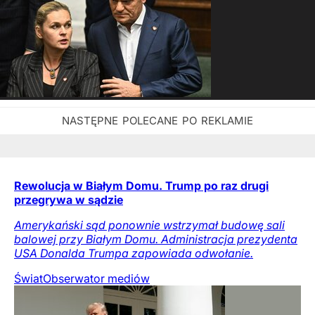
Rewolucja w Białym Domu. Trump po raz drugi
przegrywa w sądzie
Amerykański sąd ponownie wstrzymał budowę sali
balowej przy Białym Domu. Administracja prezydenta
USA Donalda Trumpa zapowiada odwołanie.
Świat
Obserwator mediów