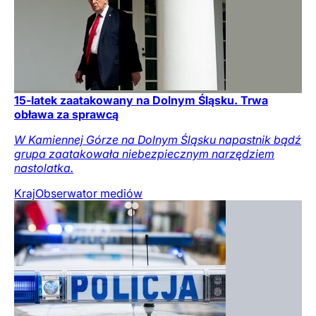
15-latek zaatakowany na Dolnym Śląsku. Trwa
obława za sprawcą
W Kamiennej Górze na Dolnym Śląsku napastnik bądź
grupa zaatakowała niebezpiecznym narzędziem
nastolatka.
Kraj
Obserwator mediów