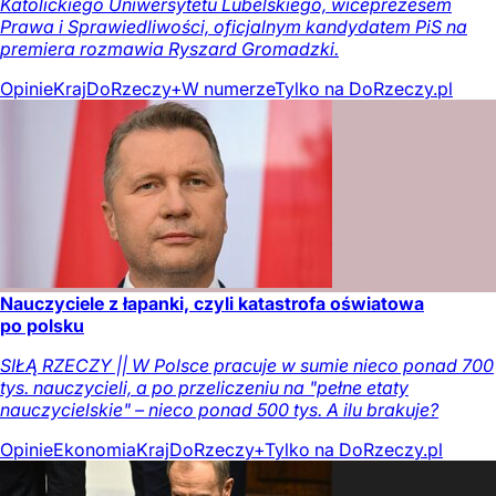
Katolickiego Uniwersytetu Lubelskiego, wiceprezesem
Prawa i Sprawiedliwości, oficjalnym kandydatem PiS na
premiera rozmawia Ryszard Gromadzki.
Opinie
Kraj
DoRzeczy+
W numerze
Tylko na DoRzeczy.pl
Nauczyciele z łapanki, czyli katastrofa oświatowa
po polsku
SIŁĄ RZECZY || W Polsce pracuje w sumie nieco ponad 700
tys. nauczycieli, a po przeliczeniu na "pełne etaty
nauczycielskie" – nieco ponad 500 tys. A ilu brakuje?
Opinie
Ekonomia
Kraj
DoRzeczy+
Tylko na DoRzeczy.pl