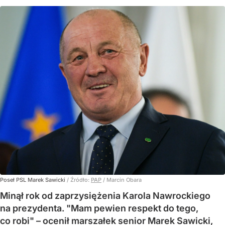
Poseł PSL Marek Sawicki
/ Źródło:
PAP
/
Marcin Obara
Minął rok od zaprzysiężenia Karola Nawrockiego
na prezydenta. "Mam pewien respekt do tego,
co robi" – ocenił marszałek senior Marek Sawicki,