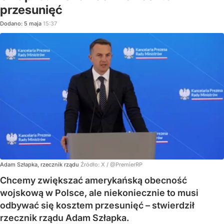
przesunięć
Dodano:
5
maja
15:37
Adam Szłapka, rzecznik rządu
Źródło:
X
/
@PremierRP
Chcemy zwiększać amerykańską obecność
wojskową w Polsce, ale niekoniecznie to musi
odbywać się kosztem przesunięć – stwierdził
rzecznik rządu Adam Szłapka.