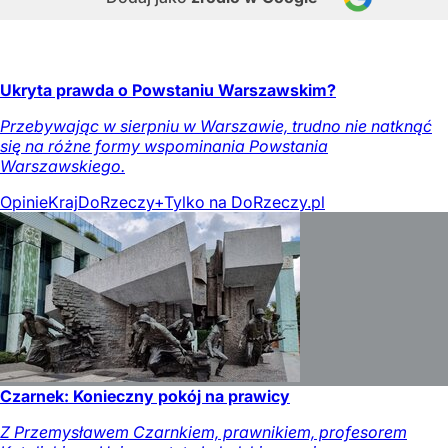
Ukryta prawda o Powstaniu Warszawskim?
Przebywając w sierpniu w Warszawie, trudno nie natknąć
się na różne formy wspominania Powstania
Warszawskiego.
Opinie
Kraj
DoRzeczy+
Tylko na DoRzeczy.pl
Czarnek: Konieczny pokój na prawicy
Z Przemysławem Czarnkiem, prawnikiem, profesorem