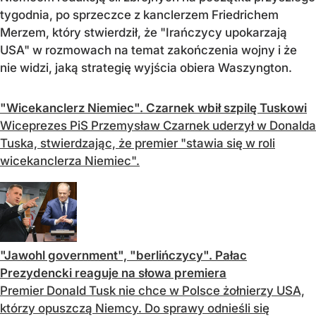
tygodnia, po sprzeczce z kanclerzem Friedrichem
Merzem, który stwierdził, że "Irańczycy upokarzają
USA" w rozmowach na temat zakończenia wojny i że
nie widzi, jaką strategię wyjścia obiera Waszyngton.
"Wicekanclerz Niemiec". Czarnek wbił szpilę Tuskowi
Wiceprezes PiS Przemysław Czarnek uderzył w Donalda
Tuska, stwierdzając, że premier "stawia się w roli
wicekanclerza Niemiec".
"Jawohl government", "berlińczycy". Pałac
Prezydencki reaguje na słowa premiera
Premier Donald Tusk nie chce w Polsce żołnierzy USA,
którzy opuszczą Niemcy. Do sprawy odnieśli się