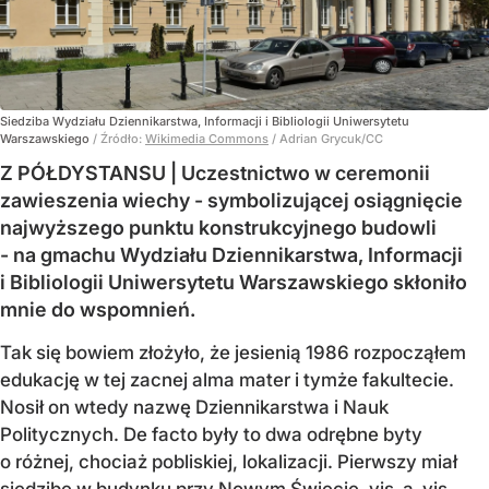
Siedziba Wydziału Dziennikarstwa, Informacji i Bibliologii Uniwersytetu
Warszawskiego
/ Źródło:
Wikimedia Commons
/
Adrian Grycuk/CC
Z PÓŁDYSTANSU | Uczestnictwo w ceremonii
zawieszenia wiechy - symbolizującej osiągnięcie
najwyższego punktu konstrukcyjnego budowli
- na gmachu Wydziału Dziennikarstwa, Informacji
i Bibliologii Uniwersytetu Warszawskiego skłoniło
mnie do wspomnień.
Tak się bowiem złożyło, że jesienią 1986 rozpocząłem
edukację w tej zacnej alma mater i tymże fakultecie.
Nosił on wtedy nazwę Dziennikarstwa i Nauk
Politycznych. De facto były to dwa odrębne byty
o różnej, chociaż pobliskiej, lokalizacji. Pierwszy miał
siedzibę w budynku przy Nowym Świecie, vis-a-vis