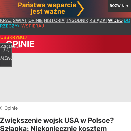
ROZWIŃ
▼
KRAJ
ŚWIAT
OPINIE
HISTORIA
TYGODNIK
KSIĄŻKI
WIDEO
DO
RZECZY+
WSPIERAJ
SUBSKRYBUJ
OPINIE
ZALOGUJ
MENU
Opinie
Zwiększenie wojsk USA w Polsce?
Szłapka: Niekoniecznie kosztem