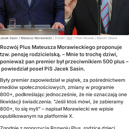
Jacek Sasin / Mateusz Morawiecki
/ Źródło:
PAP
/
Piotr Nowak / Marcin Obara
Rozwój Plus Mateusza Morawieckiego proponuje
tzw. pensję rodzicielską. – Mnie to trochę dziwi,
ponieważ pan premier był przeciwnikiem 500 plus –
powiedział poseł PiS Jacek Sasin.
Były premier zapowiedział w piątek, za pośrednictwem
mediów społecznościowych, zmiany w programie
800+, podkreślając jednocześnie, że nie oznaczają one
likwidacji świadczenia. "Jeśli ktoś mówi, że zabieramy
800+, to się myli" – napisał Morawiecki we wpisie
opublikowanym na platformie X.
Zgodnie z
propozycją Rozwoju Plus
, rodzice dzieci