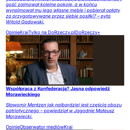
gość zajmował kolejne pokoje, a w końcu
wynajmował mu jego własne meble i pobierał opłaty
za przygotowywane przez siebie posiłki? – pyta
Witold Gadowski.
Opinie
Kraj
Tylko na DoRzeczy.pl
DoRzeczy+
Współpraca z Konfederacją? Jasna odpowiedź
Morawieckiego
Sławomir Mentzen jak najbardziej jest częścią obozu
patriotycznego – powiedział w Jagodnie Mateusz
Morawiecki.
Opinie
Obserwator mediów
Kraj