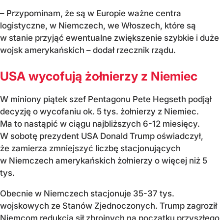
– Przypominam, że są w Europie ważne centra
logistyczne, w Niemczech, we Włoszech, które są
w stanie przyjąć ewentualne zwiększenie szybkie i duże
wojsk amerykańskich – dodał rzecznik rządu.
USA wycofują żołnierzy z Niemiec
W miniony piątek szef Pentagonu Pete Hegseth podjął
decyzję o wycofaniu ok. 5 tys. żołnierzy z Niemiec.
Ma to nastąpić w ciągu najbliższych 6-12 miesięcy.
W sobotę prezydent USA Donald Trump oświadczył,
że
zamierza zmniejszyć
liczbę stacjonujących
w Niemczech amerykańskich żołnierzy o więcej niż 5
tys.
Obecnie w Niemczech stacjonuje 35-37 tys.
wojskowych ze Stanów Zjednoczonych. Trump zagroził
Niemcom redukcją sił zbrojnych na początku przyszłego