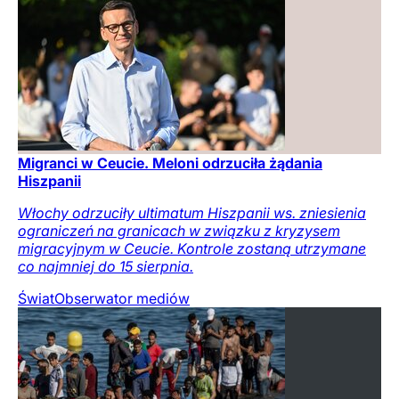
Migranci w Ceucie. Meloni odrzuciła żądania
Hiszpanii
Włochy odrzuciły ultimatum Hiszpanii ws. zniesienia
ograniczeń na granicach w związku z kryzysem
migracyjnym w Ceucie. Kontrole zostaną utrzymane
co najmniej do 15 sierpnia.
Świat
Obserwator mediów