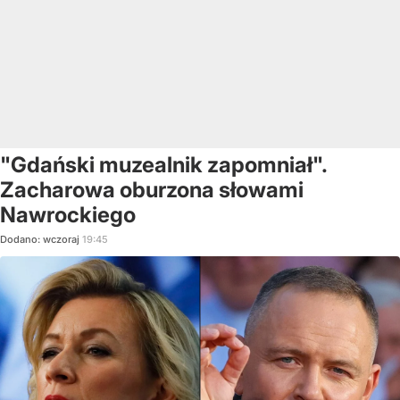
"Gdański muzealnik zapomniał".
Zacharowa oburzona słowami
Nawrockiego
Dodano:
wczoraj
19:45