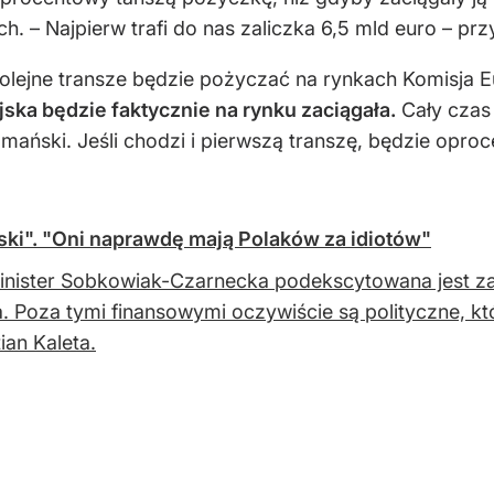
. – Najpierw trafi do nas zaliczka 6,5 mld euro – prz
kolejne transze będzie pożyczać na rynkach Komisja E
ka będzie faktycznie na rynku zaciągała.
Cały czas
ański. Jeśli chodzi i pierwszą transzę, będzie opro
lski". "Oni naprawdę mają Polaków za idiotów"
inister Sobkowiak-Czarnecka podekscytowana jest z
a. Poza tymi finansowymi oczywiście są polityczne, k
ian Kaleta.