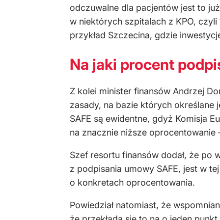
odczuwalne dla pacjentów jest to już
w niektórych szpitalach z KPO, czyli
przykład Szczecina, gdzie inwestycj
Na jaki procent podp
Z kolei minister finansów
Andrzej Do
zasady, na bazie których określane
SAFE są ewidentne, gdyż Komisja Eu
na znacznie niższe oprocentowanie –
Szef resortu finansów dodał, że po 
z podpisania umowy SAFE, jest w tej 
o konkretach oprocentowania.
Powiedział natomiast, że wspomniana
że przekłada się to na o jeden punk