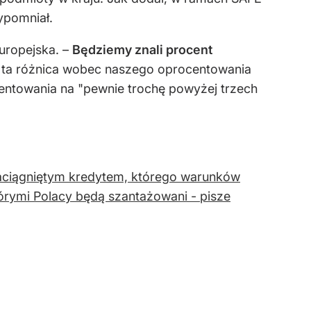
ypomniał.
uropejska. –
Będziemy znali procent
 ta różnica wobec naszego oprocentowania
centowania na "pewnie trochę powyżej trzech
aciągniętym kredytem, którego warunków
tórymi Polacy będą szantażowani - pisze