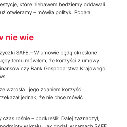
 inwestycje, które niebawem będziemy oddawali
 już otwieramy – mówiła polityk. Podała
w nie wie
ożyczki SAFE
.– W umowie będą określone
esięcy temu mówiłem, że korzyści z umowy
r finansów czy Bank Gospodarstwa Krajowego,
ws.
cze wzrosła i jego zdaniem korzyść
przekazał jednak, że nie chce mówić
zas rośnie – podkreślił. Dalej zaznaczył,
ą podmioty w kraju. Jak dodał, w ramach SAFE