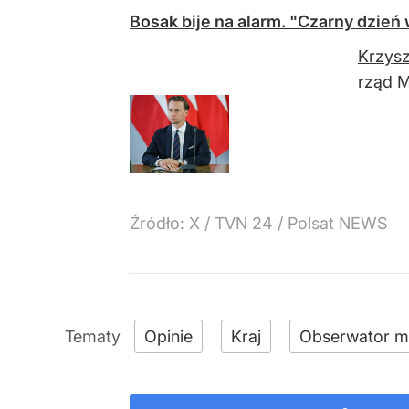
Bosak bije na alarm. "Czarny dzień
Krzysz
rząd M
Źródło:
X
/
TVN 24 / Polsat NEWS
Opinie
Kraj
Obserwator m