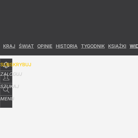
Udostępnij
5
Skomentuj
KRAJ
ŚWIAT
OPINIE
HISTORIA
TYGODNIK
KSIĄŻKI
WI
SUBSKRYBUJ
ZALOGUJ
SZUKAJ
MENU