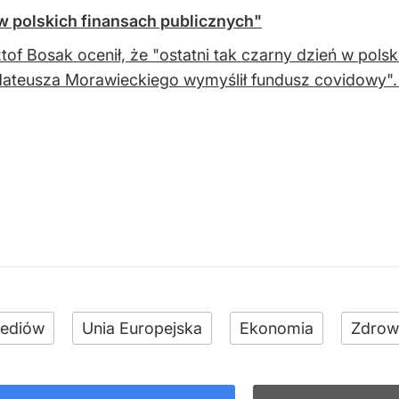
 w polskich finansach publicznych"
tof Bosak ocenił, że "ostatni tak czarny dzień w polsk
ateusza Morawieckiego wymyślił fundusz covidowy". 
ediów
Unia Europejska
Ekonomia
Zdrow