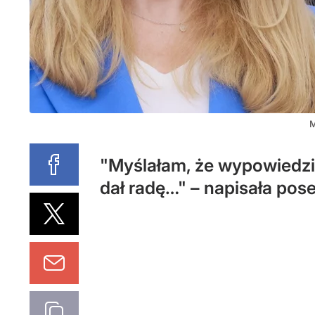
M
"Myślałam, że wypowiedzi 
dał radę…" – napisała pos