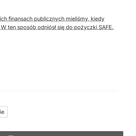
ich finansach publicznych mieliśmy, kiedy
W ten sposób odniósł się do pożyczki SAFE.
ie