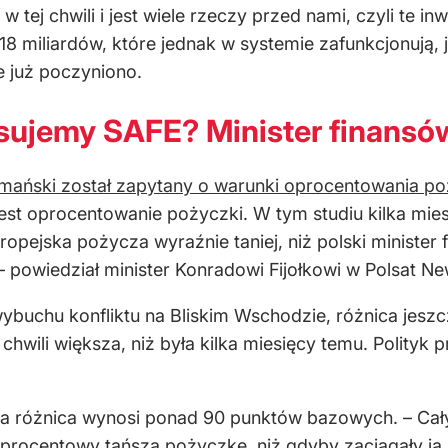
 w tej chwili i jest wiele rzeczy przed nami, czyli te
 18 miliardów, które jednak w systemie zafunkcjonują,
e już poczyniono.
isujemy SAFE? Minister finansó
mański został zapytany o warunki oprocentowania p
 jest oprocentowanie pożyczki. W tym studiu kilka mi
ropejska pożycza wyraźnie taniej, niż polski ministe
 powiedział minister Konradowi Fijołkowi w Polsat Ne
wybuchu konfliktu na Bliskim Wschodzie, różnica jesz
chwili większa, niż była kilka miesięcy temu. Polityk 
 różnica wynosi ponad 90 punktów bazowych. – Cały c
t procentowy tańszą pożyczkę, niż gdyby zaciągały j