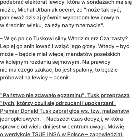
podebrać elektorat lewicy, która w sondażach ma się
nieźle, Michał Urbaniak ocenił, że "może tak być,
ponieważ dzisiaj głównie wyborcom lewicowym
w średnim wieku, zależy na tym temacie".
– Więc po co Tuskowi silny Włodzimierz Czarzasty?
Lepiej go anihilować i wziąć jego głosy. Wtedy – być
może – będzie miał więcej mandatów poselskich
w kolejnym rozdaniu sejmowym. Na prawicy
nie ma czego szukać, bo jest spalony, to będzie
próbował na lewicy – ocenił.
"Państwo nie zdawało egzaminu". Tusk przeprasza
"tych, którzy czuli się odrzucani i upokarzani"
Premier Donald Tusk zabrał głos ws. tzw. małżeństw
jednopłciowych. – Nadszedł czas decyzji, w która
sprawie od wielu dni jest w centrum uwagi. Mówię
o werdykcie TSUE i NSA w Polsce – zapowiedział.