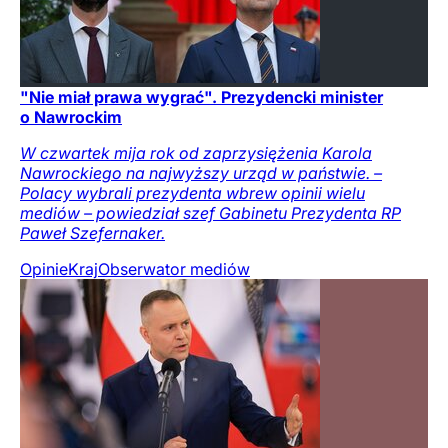
"Nie miał prawa wygrać". Prezydencki minister
o Nawrockim
W czwartek mija rok od zaprzysiężenia Karola
Nawrockiego na najwyższy urząd w państwie. –
Polacy wybrali prezydenta wbrew opinii wielu
mediów – powiedział szef Gabinetu Prezydenta RP
Paweł Szefernaker.
Opinie
Kraj
Obserwator mediów