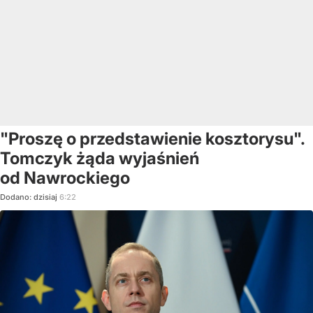
"Proszę o przedstawienie kosztorysu".
Tomczyk żąda wyjaśnień
od Nawrockiego
Dodano:
dzisiaj
6:22