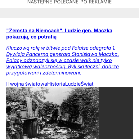
"Zemsta na Niemcach". Ludzie gen. Maczka
pokazują, co potrafią
Kluczową rolę w bitwie pod Falaise odegrała 1.
Dywizja Pancerna generała Stanisława Maczka.
Polacy odznaczyli się w czasie walk nie tylko
wyjątkową walecznością. Byli skuteczni, dobrze
przygotowani i zdeterminowani.
II wojna światowa
Historia
Ludzie
Świat