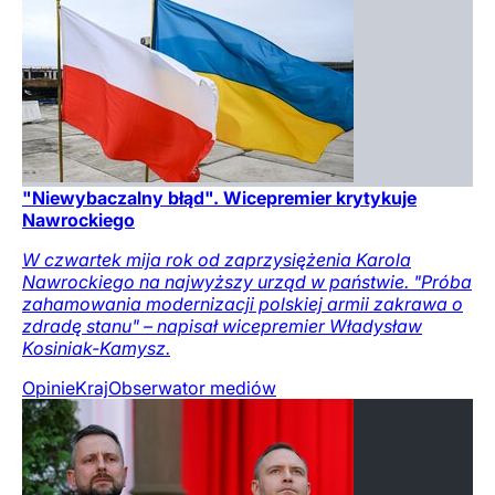
"Niewybaczalny błąd". Wicepremier krytykuje
Nawrockiego
W czwartek mija rok od zaprzysiężenia Karola
Nawrockiego na najwyższy urząd w państwie. "Próba
zahamowania modernizacji polskiej armii zakrawa o
zdradę stanu" – napisał wicepremier Władysław
Kosiniak-Kamysz.
Opinie
Kraj
Obserwator mediów