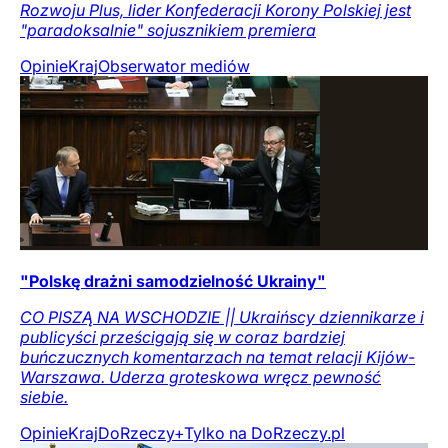
Rozwoju Plus, lider Konfederacji Korony Polskiej jest
"paradoksalnie" sojusznikiem premiera
Opinie
Kraj
Obserwator mediów
"Polskę drażni samodzielność Ukrainy"
CO PISZĄ NA WSCHODZIE || Ukraińscy dziennikarze i
publicyści prześcigają się w coraz bardziej
buńczucznych komentarzach na temat relacji Kijów-
Warszawa. Uderza groteskowa wręcz pewność
siebie.
Opinie
Kraj
DoRzeczy+
Tylko na DoRzeczy.pl