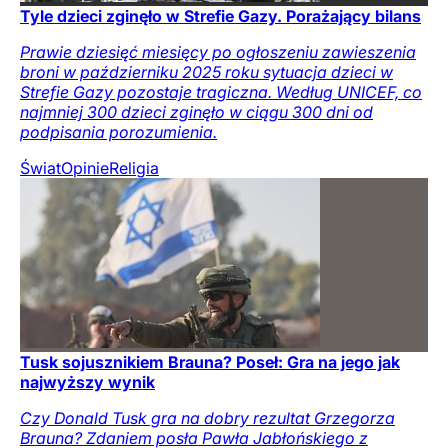
Tyle dzieci zginęło w Strefie Gazy. Porażający bilans
Prawie dziesięć miesięcy po ogłoszeniu zawieszenia
broni w październiku 2025 roku sytuacja dzieci w
Strefie Gazy pozostaje tragiczna. Według UNICEF, co
najmniej 300 dzieci zginęło w ciągu 300 dni od
podpisania porozumienia.
Świat
Opinie
Religia
Tusk sojusznikiem Brauna? Poseł: Gra na jego jak
najwyższy wynik
Czy Donald Tusk gra na dobry rezultat Grzegorza
Brauna? Zdaniem posła Pawła Jabłońskiego z