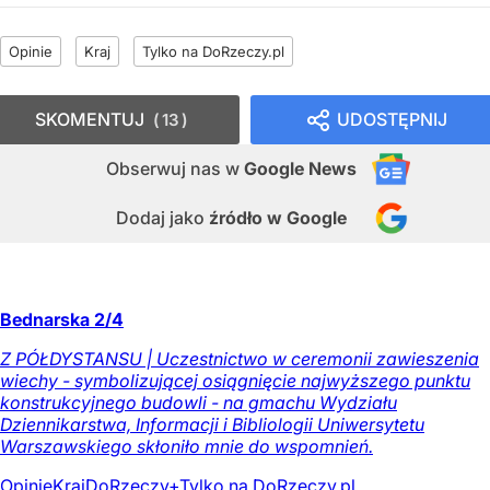
Opinie
Kraj
Tylko na DoRzeczy.pl
SKOMENTUJ
UDOSTĘPNIJ
13
Obserwuj nas
w
Google News
Dodaj jako
źródło w Google
Bednarska 2/4
Z PÓŁDYSTANSU | Uczestnictwo w ceremonii zawieszenia
wiechy - symbolizującej osiągnięcie najwyższego punktu
konstrukcyjnego budowli - na gmachu Wydziału
Dziennikarstwa, Informacji i Bibliologii Uniwersytetu
Warszawskiego skłoniło mnie do wspomnień.
Opinie
Kraj
DoRzeczy+
Tylko na DoRzeczy.pl