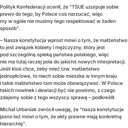
Polityk Konfederacji ocenił, że "TSUE uzurpuje sobie
prawo do tego, by Polsce coś narzucać, więc
my w ogóle nie musimy tego respektować w żaden
sposób".
– Nasza konstytucja wprost mówi o tym, że małżeństwo
to jest związek kobiety i mężczyzny, który jest
pod szczególną opieką państwa polskiego, więc
nie ma tutaj raczej pola do jakichś nowych interpretacji.
Jeśli ktoś chce, żeby mieć tzw. małżeństwo
jednopłciowe, to niech sobie mieszka w innym kraju
i takie małżeństwo tam może obowiązywać. W Polsce
takich nowinek i dewiacji być nie powinno, z czego
zdajemy sobie z tego wszyscy sprawę – podkreślił.
Michał Urbaniak zwrócił uwagę, że "nasza konstytucja
jasno też mówi o tym, że akty prawne mają konkretną
hierarchię".