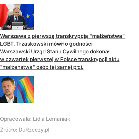
Warszawa z pierwszą transkrypcją "małżeństwa"
LGBT. Trzaskowski mówił o godności
Warszawski Urząd Stanu Cywilnego dokonał
w czwartek pierwszej w Polsce transkrypcji aktu
"małżeństwa" osób tej samej płci.
Opracowała:
Lidia Lemaniak
Źródło:
DoRzeczy.pl