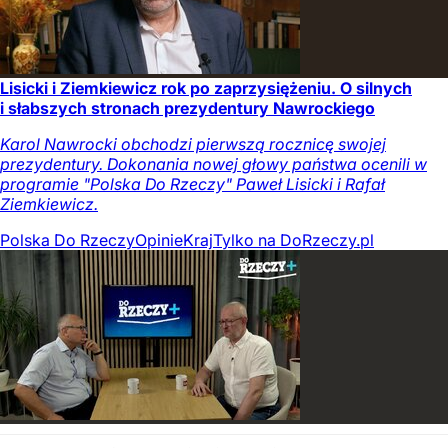
Lisicki i Ziemkiewicz rok po zaprzysiężeniu. O silnych
i słabszych stronach prezydentury Nawrockiego
Karol Nawrocki obchodzi pierwszą rocznicę swojej
prezydentury. Dokonania nowej głowy państwa ocenili w
programie "Polska Do Rzeczy" Paweł Lisicki i Rafał
Ziemkiewicz.
Polska Do Rzeczy
Opinie
Kraj
Tylko na DoRzeczy.pl