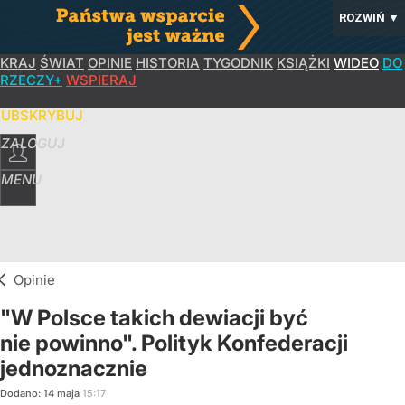
ROZWIŃ
▼
KRAJ
ŚWIAT
OPINIE
HISTORIA
TYGODNIK
KSIĄŻKI
WIDEO
DO
RZECZY+
WSPIERAJ
SUBSKRYBUJ
ZALOGUJ
MENU
Opinie
"W Polsce takich dewiacji być
nie powinno". Polityk Konfederacji
jednoznacznie
Dodano:
14
maja
15:17