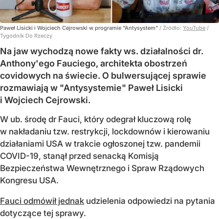
Paweł Lisicki i Wojciech Cejrowski w programie "Antysystem"
/ Źródło:
YouTube
/
Tygodnik Do Rzeczy
Na jaw wychodzą nowe fakty ws. działalności dr.
Anthony'ego Fauciego, architekta obostrzeń
covidowych na świecie. O bulwersującej sprawie
rozmawiają w "Antysystemie" Paweł Lisicki
i Wojciech Cejrowski.
W ub. środę dr Fauci, który odegrał kluczową rolę
w nakładaniu tzw. restrykcji, lockdownów i kierowaniu
działaniami USA w trakcie ogłoszonej tzw. pandemii
COVID-19, stanął przed senacką Komisją
Bezpieczeństwa Wewnętrznego i Spraw Rządowych
Kongresu USA.
Fauci odmówił jednak
udzielenia odpowiedzi na pytania
dotyczące tej sprawy.