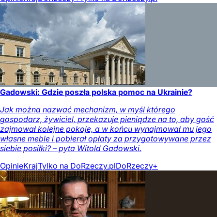
Gadowski: Gdzie poszła polska pomoc na Ukrainie?
Jak można nazwać mechanizm, w myśl którego
gospodarz, żywiciel, przekazuje pieniądze na to, aby gość
zajmował kolejne pokoje, a w końcu wynajmował mu jego
własne meble i pobierał opłaty za przygotowywane przez
siebie posiłki? – pyta Witold Gadowski.
Opinie
Kraj
Tylko na DoRzeczy.pl
DoRzeczy+