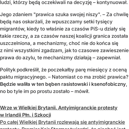
ludzi, którzy będą oczekiwali na decyzję – kontynuował.
Jego zdaniem "prawica szuka swojej niszy". – Za chwilę
będą nas oskarżali, że wpuszczamy setki tysięcy
migrantów, kiedy to właśnie za czasów PiS-u działy się
takie rzeczy, a za czasów naszej koalicji granica została
uszczelniona, a mechanizmy, choć nie do końca się
z nimi wszystkimi zgadzam, jak to czasowe zawieszenie
prawa do azylu, te mechanizmy działają – zapewniał.
Polityk podkreślił, że poczekałby parę miesięcy z oceną
paktu migracyjnego. – Natomiast co ma zrobić prawica?
Będzie waliła w ten bęben rasistowski i ksenofobiczny
,
no bo tyle im po prostu zostało – mówił.
Wrze w Wielkiej Brytanii. Antyimigranckie protesty
w Irlandii Płn. i Szkocji
Po całej Wielkiej Brytanii rozlewają się antyimigranckie