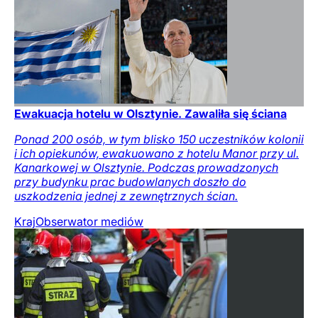
Ewakuacja hotelu w Olsztynie. Zawaliła się ściana
Ponad 200 osób, w tym blisko 150 uczestników kolonii
i ich opiekunów, ewakuowano z hotelu Manor przy ul.
Kanarkowej w Olsztynie. Podczas prowadzonych
przy budynku prac budowlanych doszło do
uszkodzenia jednej z zewnętrznych ścian.
Kraj
Obserwator mediów