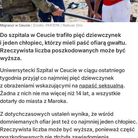
Migranci w Ceucie
/ Źródło:
PAP/EPA
/
Reduan Dris
Do szpitala w Ceucie trafiło pięć dziewczynek
i jeden chłopiec, którzy mieli paść ofiarą gwałtu.
Rzeczywista liczba poszkodowanych może być
wyższa.
Uniwersytecki Szpital w Ceucie w ciągu ostatniego
tygodnia przyjął co najmniej pięć dziewczynek
z obrażeniami wskazującymi na
napaść seksualną
.
Żadna z nich nie ma więcej niż 14 lat, a wszystkie
dotarły do miasta z Maroka.
Z dotychczasowych ustaleń wynika, że wśród
domniemanych ofiar jest też co najmniej jeden chłopiec.
Rzeczywista liczba może być wyższa, ponieważ część
poszkodowanych nie złożyła zawiadomienia.