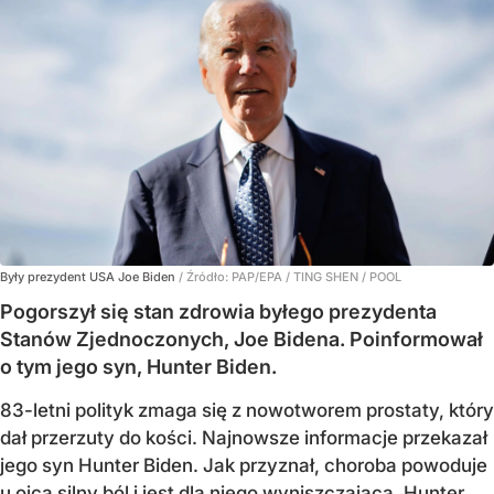
Były prezydent USA Joe Biden
/ Źródło:
PAP/EPA
/
TING SHEN / POOL
Pogorszył się stan zdrowia byłego prezydenta
Stanów Zjednoczonych, Joe Bidena. Poinformował
o tym jego syn, Hunter Biden.
83-letni polityk zmaga się z nowotworem prostaty, który
dał przerzuty do kości. Najnowsze informacje przekazał
jego syn Hunter Biden. Jak przyznał, choroba powoduje
u ojca silny ból i jest dla niego wyniszczająca. Hunter