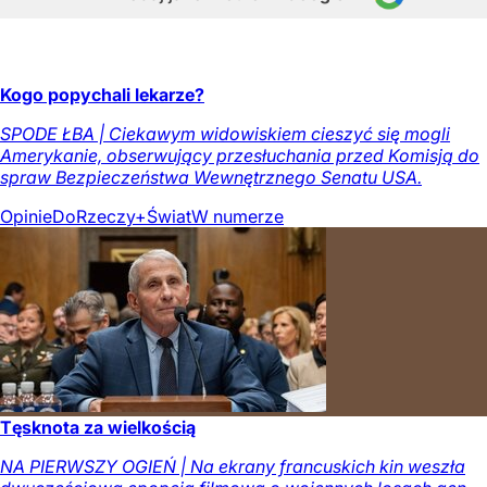
Kogo popychali lekarze?
SPODE ŁBA | Ciekawym widowiskiem cieszyć się mogli
Amerykanie, obserwujący przesłuchania przed Komisją do
spraw Bezpieczeństwa Wewnętrznego Senatu USA.
Opinie
DoRzeczy+
Świat
W numerze
Tęsknota za wielkością
NA PIERWSZY OGIEŃ | Na ekrany francuskich kin weszła