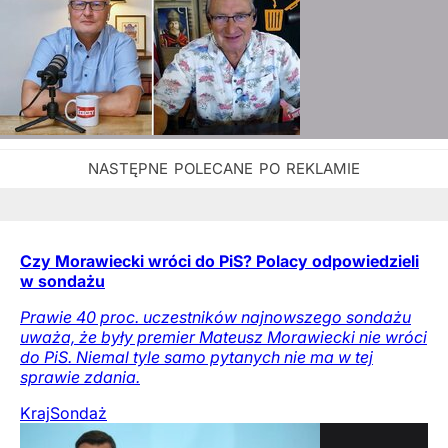
Czy Morawiecki wróci do PiS? Polacy odpowiedzieli
w sondażu
Prawie 40 proc. uczestników najnowszego sondażu
uważa, że były premier Mateusz Morawiecki nie wróci
do PiS. Niemal tyle samo pytanych nie ma w tej
sprawie zdania.
Kraj
Sondaż