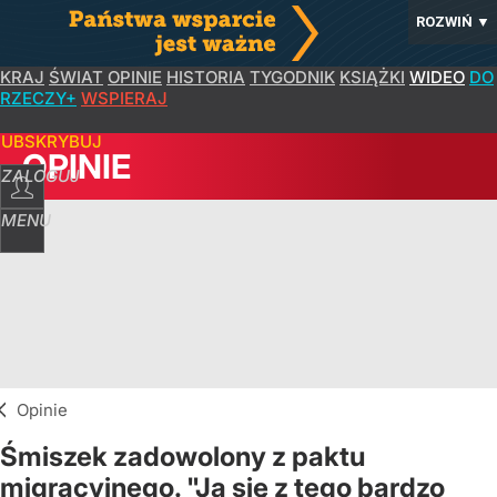
ROZWIŃ
▼
KRAJ
ŚWIAT
OPINIE
HISTORIA
TYGODNIK
KSIĄŻKI
WIDEO
DO
RZECZY+
WSPIERAJ
SUBSKRYBUJ
OPINIE
ZALOGUJ
MENU
Opinie
Śmiszek zadowolony z paktu
migracyjnego. "Ja się z tego bardzo