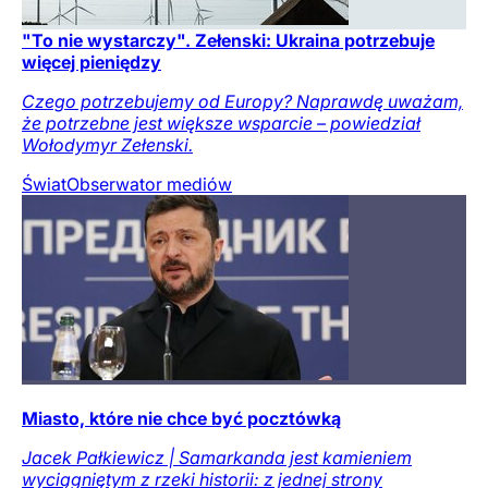
"To nie wystarczy". Zełenski: Ukraina potrzebuje
więcej pieniędzy
Czego potrzebujemy od Europy? Naprawdę uważam,
że potrzebne jest większe wsparcie – powiedział
Wołodymyr Zełenski.
Świat
Obserwator mediów
Miasto, które nie chce być pocztówką
Jacek Pałkiewicz | Samarkanda jest kamieniem
wyciągniętym z rzeki historii: z jednej strony