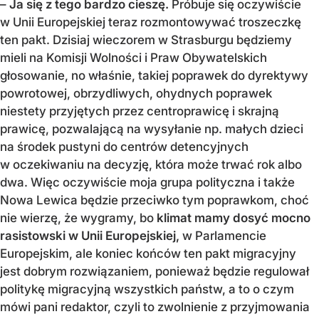
–
Ja się z tego bardzo cieszę.
Próbuje się oczywiście
w Unii Europejskiej teraz rozmontowywać troszeczkę
ten pakt. Dzisiaj wieczorem w Strasburgu będziemy
mieli na Komisji Wolności i Praw Obywatelskich
głosowanie, no właśnie, takiej poprawek do dyrektywy
powrotowej, obrzydliwych, ohydnych poprawek
niestety przyjętych przez centroprawicę i skrajną
prawicę, pozwalającą na wysyłanie np. małych dzieci
na środek pustyni do centrów detencyjnych
w oczekiwaniu na decyzję, która może trwać rok albo
dwa. Więc oczywiście moja grupa polityczna i także
Nowa Lewica będzie przeciwko tym poprawkom, choć
nie wierzę, że wygramy, bo
klimat mamy dosyć mocno
rasistowski w Unii Europejskiej,
w Parlamencie
Europejskim, ale koniec końców ten pakt migracyjny
jest dobrym rozwiązaniem, ponieważ będzie regulował
politykę migracyjną wszystkich państw, a to o czym
mówi pani redaktor, czyli to zwolnienie z przyjmowania