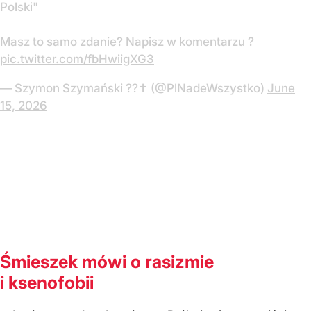
Polski"
Masz to samo zdanie? Napisz w komentarzu ?
pic.twitter.com/fbHwiigXG3
— Szymon Szymański ??✝️ (@PlNadeWszystko)
June
15, 2026
Śmieszek mówi o rasizmie
i ksenofobii