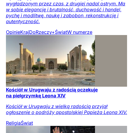
wygładzonym przez czas, z drugiej nadal ostrym. Ma
w sobie elegancję i brutalność, duchowość i handel,
pychę i modlitwę, naukę i zabobon, rekonstrukcję i
autentyczność.
Opinie
Kraj
DoRzeczy+
Świat
W numerze
Kościół w Urugwaju z radością oczekuje
na pielgrzymkę Leona XIV
Kościół w Urugwaju z wielką radością przyjął
ogłoszenie o podróży apostolskiej Papieża Leona XIV.
Religia
Świat