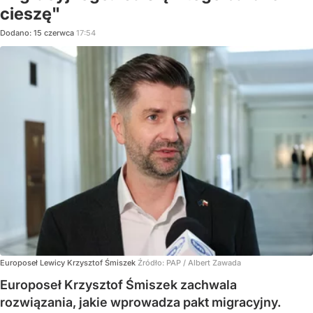
cieszę"
Dodano:
15
czerwca
17:54
Europoseł Lewicy Krzysztof Śmiszek
Źródło:
PAP
/
Albert Zawada
Europoseł Krzysztof Śmiszek zachwala
rozwiązania, jakie wprowadza pakt migracyjny.