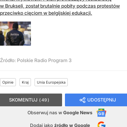
w Brukseli, został brutalnie pobity podczas protestów
przeciwko cięciom w belgijskiej edukacji.
Źródło:
Polskie Radio Program 3
Opinie
Kraj
Unia Europejska
SKOMENTUJ
UDOSTĘPNIJ
49
Obserwuj nas
w
Google News
Dodaj jako
źródło w Google