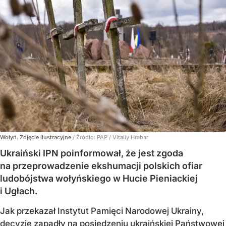
Wołyń. Zdjęcie ilustracyjne
/ Źródło:
PAP
/
Vitaliy Hrabar
Ukraiński IPN poinformował, że jest zgoda
na przeprowadzenie ekshumacji polskich ofiar
ludobójstwa wołyńskiego w Hucie Pieniackiej
i Ugłach.
Jak przekazał Instytut Pamięci Narodowej Ukrainy,
decyzje zapadły na posiedzeniu ukraińskiej Państwowej