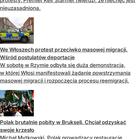
protesty. Premier Keir Starmer twierdzi, że niechęć jest
nieuzasadniona.
We Włoszech protest przeciwko masowej migracji.
Wśród postulatów deportacje
W sobotę w Rzymie odbyła się duża demonstracja,
w której Włosi manifestowali żądanie powstrzymania
masowej migracji i rozpoczęcia procesu reemigracji.
Polak brutalnie pobity w Brukseli. Chciał odzyskać
swoje krzesło
Michał Mytkowski, Polak prowadzący restaurację