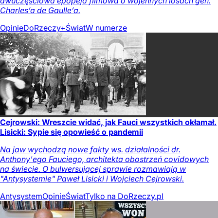
dwuczęściowa epopeja filmowa o wojennych losach gen.
Charles’a de Gaulle’a.
Opinie
DoRzeczy+
Świat
W numerze
Cejrowski: Wreszcie widać, jak Fauci wszystkich okłamał.
Lisicki: Sypie się opowieść o pandemii
Na jaw wychodzą nowe fakty ws. działalności dr.
Anthony'ego Fauciego, architekta obostrzeń covidowych
na świecie. O bulwersującej sprawie rozmawiają w
"Antysystemie" Paweł Lisicki i Wojciech Cejrowski.
Antysystem
Opinie
Świat
Tylko na DoRzeczy.pl