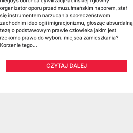
niegdyś obrońca cywilizacji łacińskiej i główny
organizator oporu przed muzułmańskim naporem, stał
się instrumentem narzucania społeczeństwom
zachodnim ideologii imigracjonizmu, głosząc absurdalną
tezę o podstawowym prawie człowieka jakim jest
rzekomo prawo do wyboru miejsca zamieszkania?
Korzenie tego...
CZYTAJ DALEJ