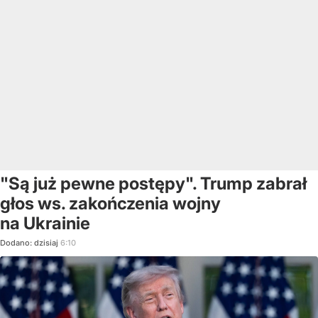
"Są już pewne postępy". Trump zabrał
głos ws. zakończenia wojny
na Ukrainie
Dodano:
dzisiaj
6:10