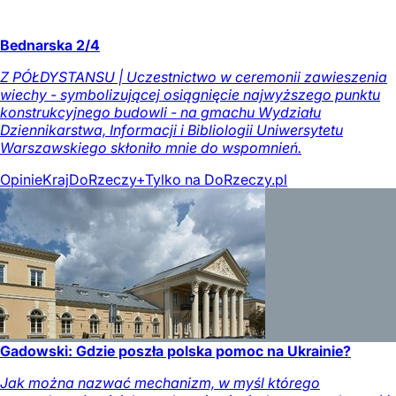
Bednarska 2/4
Z PÓŁDYSTANSU | Uczestnictwo w ceremonii zawieszenia
wiechy - symbolizującej osiągnięcie najwyższego punktu
konstrukcyjnego budowli - na gmachu Wydziału
Dziennikarstwa, Informacji i Bibliologii Uniwersytetu
Warszawskiego skłoniło mnie do wspomnień.
Opinie
Kraj
DoRzeczy+
Tylko na DoRzeczy.pl
Gadowski: Gdzie poszła polska pomoc na Ukrainie?
Jak można nazwać mechanizm, w myśl którego