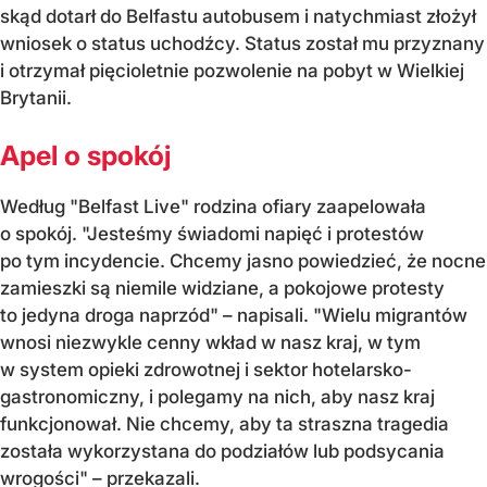
skąd dotarł do Belfastu autobusem i natychmiast złożył
wniosek o status uchodźcy. Status został mu przyznany
i otrzymał pięcioletnie pozwolenie na pobyt w Wielkiej
Brytanii.
Apel o spokój
Według "Belfast Live" rodzina ofiary zaapelowała
o spokój. "Jesteśmy świadomi napięć i protestów
po tym incydencie. Chcemy jasno powiedzieć, że nocne
zamieszki są niemile widziane, a pokojowe protesty
to jedyna droga naprzód" – napisali. "Wielu migrantów
wnosi niezwykle cenny wkład w nasz kraj, w tym
w system opieki zdrowotnej i sektor hotelarsko-
gastronomiczny, i polegamy na nich, aby nasz kraj
funkcjonował. Nie chcemy, aby ta straszna tragedia
została wykorzystana do podziałów lub podsycania
wrogości" – przekazali.