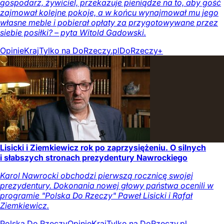
gospodarz, żywiciel, przekazuje pieniądze na to, aby gość
zajmował kolejne pokoje, a w końcu wynajmował mu jego
własne meble i pobierał opłaty za przygotowywane przez
siebie posiłki? – pyta Witold Gadowski.
Opinie
Kraj
Tylko na DoRzeczy.pl
DoRzeczy+
Lisicki i Ziemkiewicz rok po zaprzysiężeniu. O silnych
i słabszych stronach prezydentury Nawrockiego
Karol Nawrocki obchodzi pierwszą rocznicę swojej
prezydentury. Dokonania nowej głowy państwa ocenili w
programie "Polska Do Rzeczy" Paweł Lisicki i Rafał
Ziemkiewicz.
Polska Do Rzeczy
Opinie
Kraj
Tylko na DoRzeczy.pl