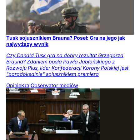
Tusk sojusznikiem Brauna? Poseł: Gra na jego jak
najwyższy wynik
Czy Donald Tusk gra na dobry rezultat Grzegorza
Brauna? Zdaniem posła Pawła Jabłońskiego z
Rozwoju Plus, lider Konfederacji Korony Polskiej jest
"paradoksalnie" sojusznikiem premiera
Opinie
Kraj
Obserwator mediów