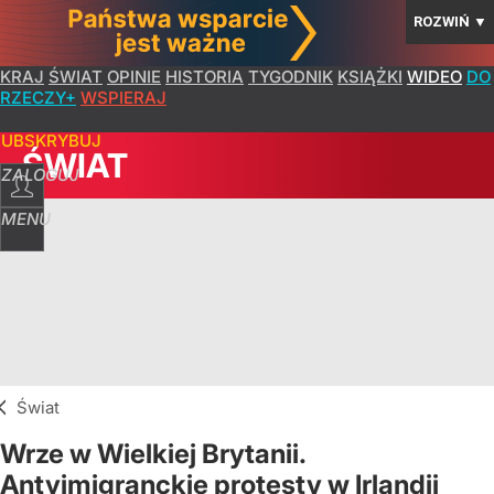
ROZWIŃ
▼
KRAJ
ŚWIAT
OPINIE
HISTORIA
TYGODNIK
KSIĄŻKI
WIDEO
DO
RZECZY+
WSPIERAJ
SUBSKRYBUJ
ŚWIAT
ZALOGUJ
MENU
Świat
Wrze w Wielkiej Brytanii.
Antyimigranckie protesty w Irlandii