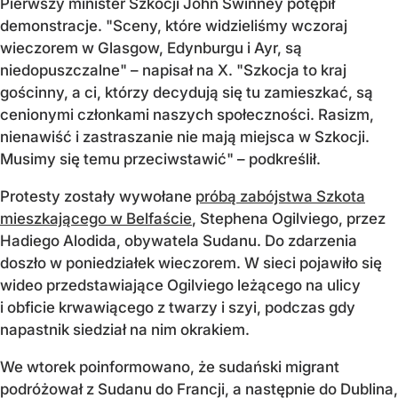
Pierwszy minister Szkocji John Swinney potępił
demonstracje. "Sceny, które widzieliśmy wczoraj
wieczorem w Glasgow, Edynburgu i Ayr, są
niedopuszczalne" – napisał na X. "Szkocja to kraj
gościnny, a ci, którzy decydują się tu zamieszkać, są
cenionymi członkami naszych społeczności. Rasizm,
nienawiść i zastraszanie nie mają miejsca w Szkocji.
Musimy się temu przeciwstawić" – podkreślił.
Protesty zostały wywołane
próbą zabójstwa Szkota
mieszkającego w Belfaście
, Stephena Ogilviego, przez
Hadiego Alodida, obywatela Sudanu. Do zdarzenia
doszło w poniedziałek wieczorem. W sieci pojawiło się
wideo przedstawiające Ogilviego leżącego na ulicy
i obficie krwawiącego z twarzy i szyi, podczas gdy
napastnik siedział na nim okrakiem.
We wtorek poinformowano, że sudański migrant
podróżował z Sudanu do Francji, a następnie do Dublina,