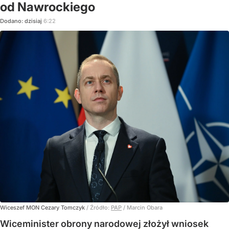
od Nawrockiego
Dodano:
dzisiaj
6:22
Wiceszef MON Cezary Tomczyk
/ Źródło:
PAP
/
Marcin Obara
Wiceminister obrony narodowej złożył wniosek