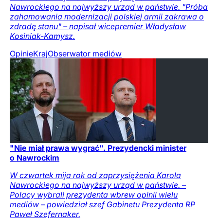
Nawrockiego na najwyższy urząd w państwie. "Próba
zahamowania modernizacji polskiej armii zakrawa o
zdradę stanu" – napisał wicepremier Władysław
Kosiniak-Kamysz.
Opinie
Kraj
Obserwator mediów
"Nie miał prawa wygrać". Prezydencki minister
o Nawrockim
W czwartek mija rok od zaprzysiężenia Karola
Nawrockiego na najwyższy urząd w państwie. –
Polacy wybrali prezydenta wbrew opinii wielu
mediów – powiedział szef Gabinetu Prezydenta RP
Paweł Szefernaker.