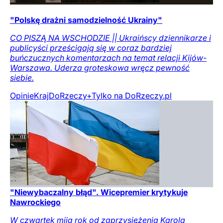
"Polskę drażni samodzielność Ukrainy"
CO PISZĄ NA WSCHODZIE || Ukraińscy dziennikarze i
publicyści prześcigają się w coraz bardziej
buńczucznych komentarzach na temat relacji Kijów-
Warszawa. Uderza groteskowa wręcz pewność
siebie.
Opinie
Kraj
DoRzeczy+
Tylko na DoRzeczy.pl
"Niewybaczalny błąd". Wicepremier krytykuje
Nawrockiego
W czwartek mija rok od zaprzysiężenia Karola