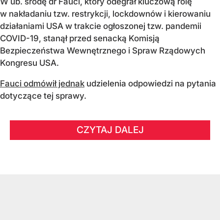
W ub. środę dr Fauci, który odegrał kluczową rolę
w nakładaniu tzw. restrykcji, lockdownów i kierowaniu
działaniami USA w trakcie ogłoszonej tzw. pandemii
COVID-19, stanął przed senacką Komisją
Bezpieczeństwa Wewnętrznego i Spraw Rządowych
Kongresu USA.
Fauci odmówił jednak
udzielenia odpowiedzi na pytania
dotyczące tej sprawy.
CZYTAJ DALEJ