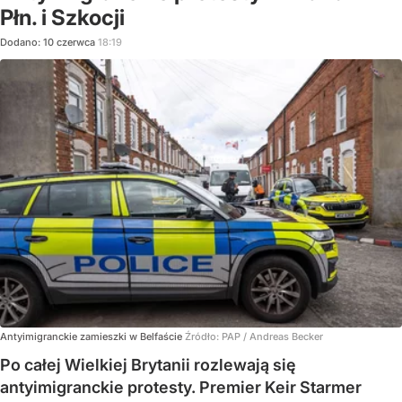
Płn. i Szkocji
Dodano:
10
czerwca
18:19
Antyimigranckie zamieszki w Belfaście
Źródło:
PAP
/
Andreas Becker
Po całej Wielkiej Brytanii rozlewają się
antyimigranckie protesty. Premier Keir Starmer