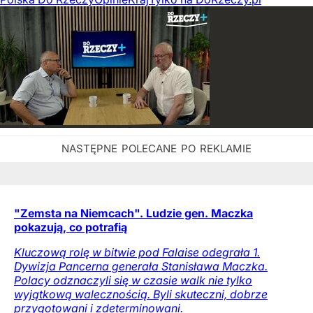
"Zemsta na Niemcach". Ludzie gen. Maczka
pokazują, co potrafią
Kluczową rolę w bitwie pod Falaise odegrała 1.
Dywizja Pancerna generała Stanisława Maczka.
Polacy odznaczyli się w czasie walk nie tylko
wyjątkową walecznością. Byli skuteczni, dobrze
przygotowani i zdeterminowani.