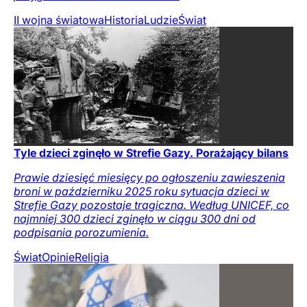
II wojna światowa
Historia
Ludzie
Świat
Tyle dzieci zginęło w Strefie Gazy. Porażający bilans
Prawie dziesięć miesięcy po ogłoszeniu zawieszenia
broni w październiku 2025 roku sytuacja dzieci w
Strefie Gazy pozostaje tragiczna. Według UNICEF, co
najmniej 300 dzieci zginęło w ciągu 300 dni od
podpisania porozumienia.
Świat
Opinie
Religia