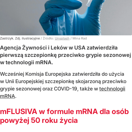
Zastrzyk. Zdj. ilustracyjne
/ Źródło:
Unsplash
/
Mina Rad
Agencja Żywności i Leków w USA zatwierdziła
pierwszą szczepionkę przeciwko grypie sezonowej
w technologii mRNA.
Wcześniej Komisja Europejska zatwierdziła do użycia
w Unii Europejskiej szczepionkę skojarzoną przeciwko
grypie sezonowej oraz COVID-19, także w
technologii
mRNA
.
mFLUSIVA w formule mRNA dla osób
powyżej 50 roku życia