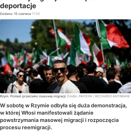
deportacje
Dodano:
15
czerwca
17:00
Rzym. Protest przeciwko masowej migracji
Źródło:
PAP/EPA
/
RICCARDO ANTIMIANI
W sobotę w Rzymie odbyła się duża demonstracja,
w której Włosi manifestowali żądanie
powstrzymania masowej migracji i rozpoczęcia
procesu reemigracji.