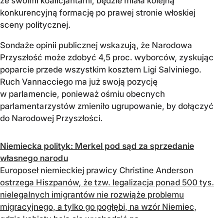
ze swoimi koalicjantami, będzie miała kolejną
konkurencyjną formację po prawej stronie włoskiej
sceny politycznej.
Sondaże opinii publicznej wskazują, że Narodowa
Przyszłość może zdobyć 4,5 proc. wyborców, zyskując
poparcie przede wszystkim kosztem Ligi Salviniego.
Ruch Vannacciego ma już swoją pozycję
w parlamencie, ponieważ ośmiu obecnych
parlamentarzystów zmieniło ugrupowanie, by dołączyć
do Narodowej Przyszłości.
Niemiecka polityk: Merkel pod sąd za sprzedanie
własnego narodu
Europoseł niemieckiej prawicy Christine Anderson
ostrzega Hiszpanów, że tzw. legalizacja ponad 500 tys.
nielegalnych imigrantów nie rozwiąże problemu
migracyjnego, a tylko go pogłębi, na wzór Niemiec,