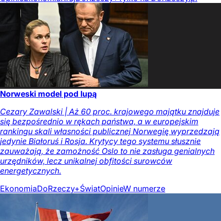
Norweski model pod lupą
Cezary Zawalski | Aż 60 proc. krajowego majątku znajduje
się bezpośrednio w rękach państwa, a w europejskim
rankingu skali własności publicznej Norwegię wyprzedzają
jedynie Białoruś i Rosja. Krytycy tego systemu słusznie
zauważają, że zamożność Oslo to nie zasługa genialnych
urzędników, lecz unikalnej obfitości surowców
energetycznych.
Ekonomia
DoRzeczy+
Świat
Opinie
W numerze