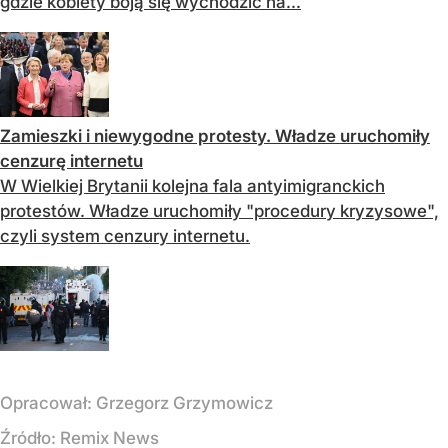
gdzie kobiety boją się wychodzić na...
Zamieszki i niewygodne protesty. Władze uruchomiły
cenzurę internetu
W Wielkiej Brytanii kolejna fala antyimigranckich
protestów. Władze uruchomiły "procedury kryzysowe",
czyli system cenzury internetu.
Opracował:
Grzegorz Grzymowicz
Źródło:
Remix News