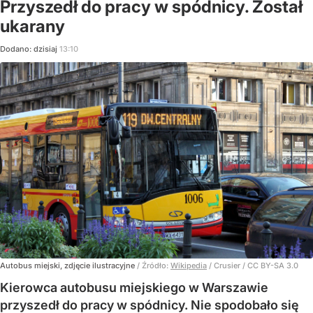
Przyszedł do pracy w spódnicy. Został
ukarany
Dodano:
dzisiaj
13:10
Autobus miejski, zdjęcie ilustracyjne
/ Źródło:
Wikipedia
/
Crusier / CC BY-SA 3.0
Kierowca autobusu miejskiego w Warszawie
przyszedł do pracy w spódnicy. Nie spodobało się