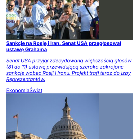
Sankcje na Rosję i Iran. Senat USA przegłosował
ustawę Grahama
Senat USA przyjął zdecydowaną większością głosów
(81 do 11) ustawę przewidującą szeroko zakrojone
sankcje wobec Rosji i Iranu. Projekt trafi teraz do Izby
Reprezentantów.
Ekonomia
Świat