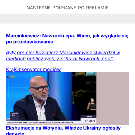
Marcinkiewicz: Nawrocki ćpa. Wiem, jak wygląda się
po przedawkowaniu
Były premier Kazimierz Marcinkiewicz stwierdził w
mediach publicznych, że "Karol Nawrocki ćpa".
Kraj
Obserwator mediów
Ekshumacje na Wołyniu. Władze Ukrainy ogłosiły
decyzję