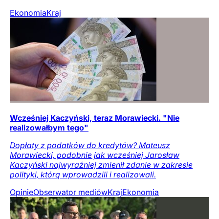
Ekonomia
Kraj
Wcześniej Kaczyński, teraz Morawiecki. "Nie
realizowałbym tego"
Dopłaty z podatków do kredytów? Mateusz
Morawiecki, podobnie jak wcześniej Jarosław
Kaczyński najwyraźniej zmienił zdanie w zakresie
polityki, którą wprowadzili i realizowali.
Opinie
Obserwator mediów
Kraj
Ekonomia