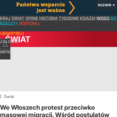
ROZWIŃ
▼
KRAJ
ŚWIAT
OPINIE
HISTORIA
TYGODNIK
KSIĄŻKI
WIDEO
DO
RZECZY+
WSPIERAJ
SUBSKRYBUJ
ŚWIAT
ZALOGUJ
MENU
Świat
We Włoszech protest przeciwko
masowej migracji. Wśród postulatów