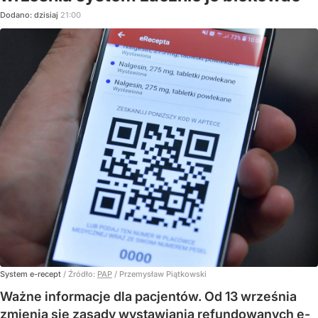
Dodano:
dzisiaj
21:00
System e-recept
/ Źródło:
PAP
/
Przemysław Piątkowski
Ważne informacje dla pacjentów. Od 13 września
zmienią się zasady wystawiania refundowanych e-