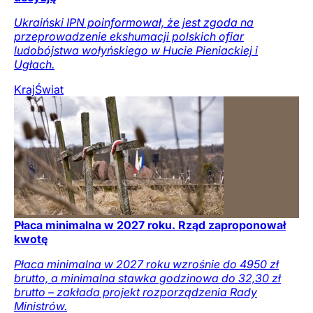
Ukraiński IPN poinformował, że jest zgoda na
przeprowadzenie ekshumacji polskich ofiar
ludobójstwa wołyńskiego w Hucie Pieniackiej i
Ugłach.
Kraj
Świat
Płaca minimalna w 2027 roku. Rząd zaproponował
kwotę
Płaca minimalna w 2027 roku wzrośnie do 4950 zł
brutto, a minimalna stawka godzinowa do 32,30 zł
brutto – zakłada projekt rozporządzenia Rady
Ministrów.