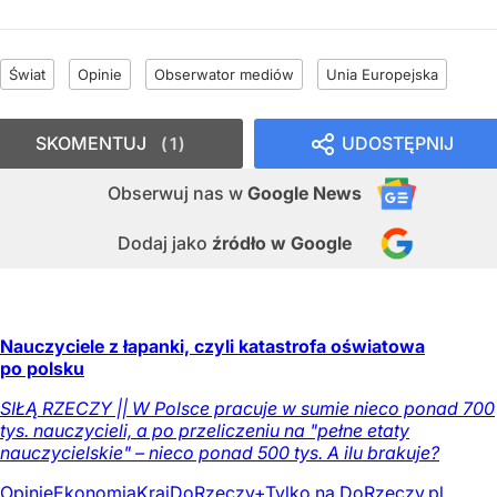
Świat
Opinie
Obserwator mediów
Unia Europejska
SKOMENTUJ
UDOSTĘPNIJ
1
Obserwuj nas
w
Google News
Dodaj jako
źródło w Google
Nauczyciele z łapanki, czyli katastrofa oświatowa
po polsku
SIŁĄ RZECZY || W Polsce pracuje w sumie nieco ponad 700
tys. nauczycieli, a po przeliczeniu na "pełne etaty
nauczycielskie" – nieco ponad 500 tys. A ilu brakuje?
Opinie
Ekonomia
Kraj
DoRzeczy+
Tylko na DoRzeczy.pl