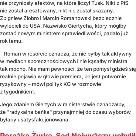
nie przyniosły efektów, na które liczył Tusk. Nikt z PiS
nie został aresztowany, nikt nie został skazany.
Zbigniew Ziobro i Marcin Romanowski bezpiecznie
wylecieli do USA. Nazwisko Giertycha, który mógłby
zostać nowym ministrem sprawiedliwości, padało już
rok temu.
– Roman w resorcie oznacza, że nie byłby tak aktywny
w mediach społecznościowych i nie kąsałby ministra
tak mocno. Nie mam pewności, że ten pomysł gdzieś się
realnie pojawia w głowie premiera, bo jest potwornie
ryzykowny – mówi polityk KO w rozmowie
z tygodnikiem.
Jego zdaniem Giertych w ministerstwie oznaczałby,
że "radykalna bańka" przynajmniej do czasu wyborów
byłaby usatysfakcjonowana.
Porażka Żurka. Sąd Najwyższy uchylił