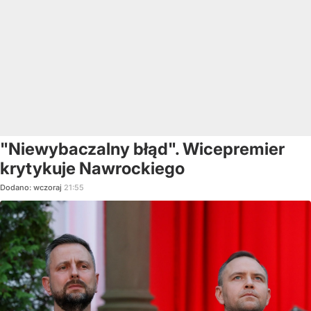
"Niewybaczalny błąd". Wicepremier
krytykuje Nawrockiego
Dodano:
wczoraj
21:55