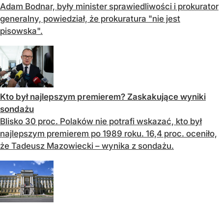
Adam Bodnar, były minister sprawiedliwości i prokurator
generalny, powiedział, że prokuratura "nie jest
pisowska".
Kto był najlepszym premierem? Zaskakujące wyniki
sondażu
Blisko 30 proc. Polaków nie potrafi wskazać, kto był
najlepszym premierem po 1989 roku. 16,4 proc. oceniło,
że Tadeusz Mazowiecki – wynika z sondażu.