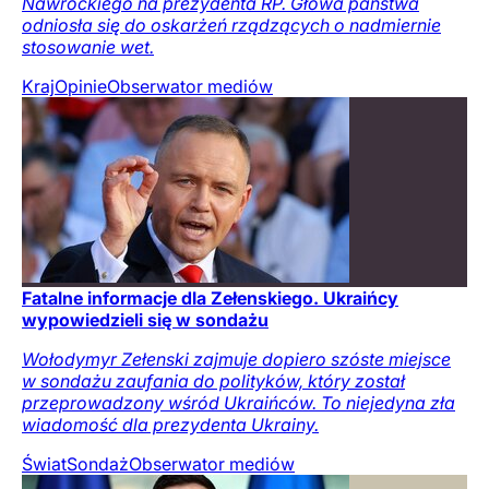
Nawrockiego na prezydenta RP. Głowa państwa
odniosła się do oskarżeń rządzących o nadmiernie
stosowanie wet.
Kraj
Opinie
Obserwator mediów
Fatalne informacje dla Zełenskiego. Ukraińcy
wypowiedzieli się w sondażu
Wołodymyr Zełenski zajmuje dopiero szóste miejsce
w sondażu zaufania do polityków, który został
przeprowadzony wśród Ukraińców. To niejedyna zła
wiadomość dla prezydenta Ukrainy.
Świat
Sondaż
Obserwator mediów