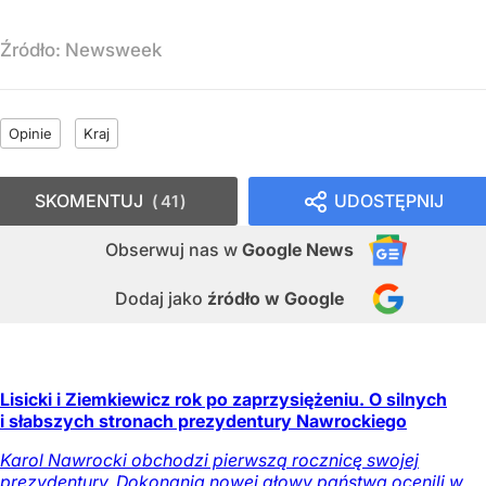
Źródło:
Newsweek
Opinie
Kraj
SKOMENTUJ
UDOSTĘPNIJ
41
Obserwuj nas
w
Google News
Dodaj jako
źródło w Google
Lisicki i Ziemkiewicz rok po zaprzysiężeniu. O silnych
i słabszych stronach prezydentury Nawrockiego
Karol Nawrocki obchodzi pierwszą rocznicę swojej
prezydentury. Dokonania nowej głowy państwa ocenili w