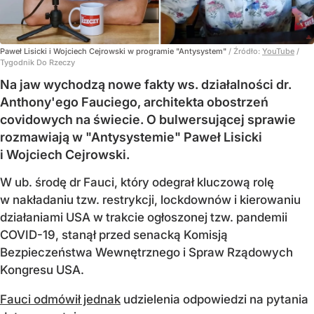
Paweł Lisicki i Wojciech Cejrowski w programie "Antysystem"
/ Źródło:
YouTube
/
Tygodnik Do Rzeczy
Na jaw wychodzą nowe fakty ws. działalności dr.
Anthony'ego Fauciego, architekta obostrzeń
covidowych na świecie. O bulwersującej sprawie
rozmawiają w "Antysystemie" Paweł Lisicki
i Wojciech Cejrowski.
W ub. środę dr Fauci, który odegrał kluczową rolę
w nakładaniu tzw. restrykcji, lockdownów i kierowaniu
działaniami USA w trakcie ogłoszonej tzw. pandemii
COVID-19, stanął przed senacką Komisją
Bezpieczeństwa Wewnętrznego i Spraw Rządowych
Kongresu USA.
Fauci odmówił jednak
udzielenia odpowiedzi na pytania