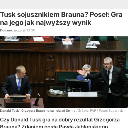
Tusk sojusznikiem Brauna? Poseł: Gra
na jego jak najwyższy wynik
Dodano:
wczoraj
22:26
Donald Tusk i Grzegorz Braun na sali obrad Sejmu
/ Źródło:
PAP
/
Paweł Supernak
Czy Donald Tusk gra na dobry rezultat Grzegorza
Brauna? Zdaniem posła Pawła Jabłońskiego