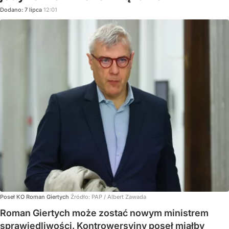
Dodano:
7
lipca
12:01
Poseł KO Roman Giertych
Źródło:
PAP
/
Albert Zawada
Roman Giertych może zostać nowym ministrem
sprawiedliwości. Kontrowersyjny poseł miałby