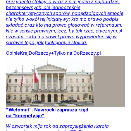
prezydenta stolicy, a wraz z nim jeden z najbardziej
bezsensownych, ale jednocześnie
charakterystycznych sporów, napędzających emocje
nie tylko wokół tej inicjatywy: kto ma prawo podpis
składać oraz kto ma prawo głosować w referendum.
Nie w sensie prawnym, lecz, by tak rzec, etycznym. A
czasami – kto ma nawet prawo wypowiadać się w
sprawie tego, jak funkcjonuje stolica.
Opinie
Kraj
DoRzeczy+
Tylko na DoRzeczy.pl
"Wetomat". Nawrocki zaprasza rząd
na "korepetycje"
W czwartek mija rok od zaprzysiężenia Karola