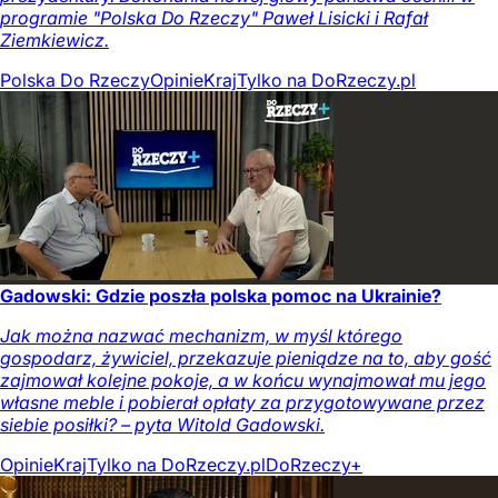
programie "Polska Do Rzeczy" Paweł Lisicki i Rafał
Ziemkiewicz.
Polska Do Rzeczy
Opinie
Kraj
Tylko na DoRzeczy.pl
Gadowski: Gdzie poszła polska pomoc na Ukrainie?
Jak można nazwać mechanizm, w myśl którego
gospodarz, żywiciel, przekazuje pieniądze na to, aby gość
zajmował kolejne pokoje, a w końcu wynajmował mu jego
własne meble i pobierał opłaty za przygotowywane przez
siebie posiłki? – pyta Witold Gadowski.
Opinie
Kraj
Tylko na DoRzeczy.pl
DoRzeczy+