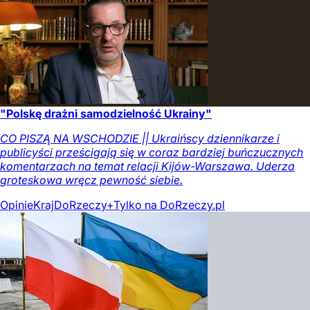
"Polskę drażni samodzielność Ukrainy"
CO PISZĄ NA WSCHODZIE || Ukraińscy dziennikarze i
publicyści prześcigają się w coraz bardziej buńczucznych
komentarzach na temat relacji Kijów-Warszawa. Uderza
groteskowa wręcz pewność siebie.
Opinie
Kraj
DoRzeczy+
Tylko na DoRzeczy.pl