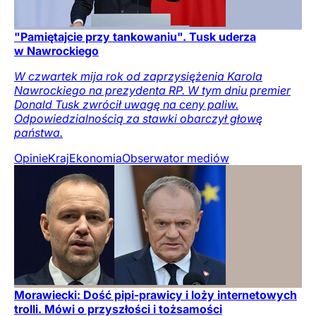
"Pamiętajcie przy tankowaniu". Tusk uderza
w Nawrockiego
W czwartek mija rok od zaprzysiężenia Karola
Nawrockiego na prezydenta RP. W tym dniu premier
Donald Tusk zwrócił uwagę na ceny paliw.
Odpowiedzialnością za stawki obarczył głowę
państwa.
Opinie
Kraj
Ekonomia
Obserwator mediów
Morawiecki: Dość pipi-prawicy i loży internetowych
trolli. Mówi o przyszłości i tożsamości