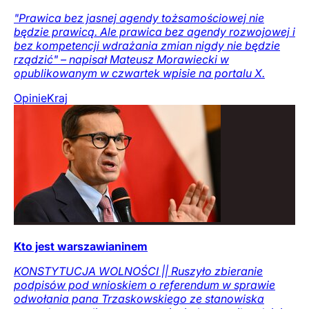
"Prawica bez jasnej agendy tożsamościowej nie
będzie prawicą. Ale prawica bez agendy rozwojowej i
bez kompetencji wdrażania zmian nigdy nie będzie
rządzić" – napisał Mateusz Morawiecki w
opublikowanym w czwartek wpisie na portalu X.
Opinie
Kraj
Kto jest warszawianinem
KONSTYTUCJA WOLNOŚCI || Ruszyło zbieranie
podpisów pod wnioskiem o referendum w sprawie
odwołania pana Trzaskowskiego ze stanowiska