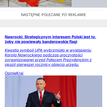
Nawrocki: Strategicznym interesem Polski jest to,
żeby nie powiewały banderowskie flagi
Kwestia symboli UPA wybrzmiała w wystąpieniu
Karola Nawrockiego podczas uroczystości
zorganizowanej przed Pałacem Prezydenckim z
okazji pierwszej rocznicy objęcia urzędu.
Opinie
Kraj