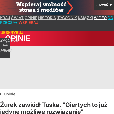
ROZWIŃ
▼
KRAJ
ŚWIAT
OPINIE
HISTORIA
TYGODNIK
KSIĄŻKI
WIDEO
DO
RZECZY+
WSPIERAJ
SUBSKRYBUJ
OPINIE
ZALOGUJ
MENU
Opinie
Żurek zawiódł Tuska. "Giertych to już
jedyne możliwe rozwiązanie"