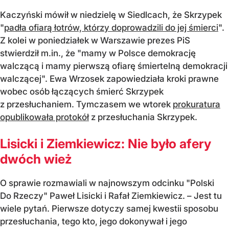
Kaczyński mówił w niedzielę w Siedlcach, że Skrzypek
"
padła ofiarą łotrów, którzy doprowadzili do jej śmierci
".
Z kolei w poniedziałek w Warszawie prezes PiS
stwierdził m.in., że "mamy w Polsce demokrację
walczącą i mamy pierwszą ofiarę śmiertelną demokracji
walczącej". Ewa Wrzosek zapowiedziała kroki prawne
wobec osób łączących śmierć Skrzypek
z przesłuchaniem. Tymczasem we wtorek
prokuratura
opublikowała protokół
z przesłuchania Skrzypek.
Lisicki i Ziemkiewicz: Nie było afery
dwóch wież
O sprawie rozmawiali w najnowszym odcinku "Polski
Do Rzeczy" Paweł Lisicki i Rafał Ziemkiewicz. – Jest tu
wiele pytań. Pierwsze dotyczy samej kwestii sposobu
przesłuchania, tego kto, jego dokonywał i jego