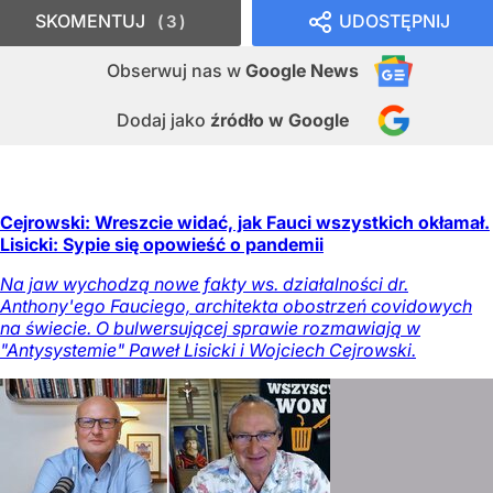
SKOMENTUJ
UDOSTĘPNIJ
3
Obserwuj nas
w
Google News
Dodaj jako
źródło w Google
Cejrowski: Wreszcie widać, jak Fauci wszystkich okłamał.
Lisicki: Sypie się opowieść o pandemii
Na jaw wychodzą nowe fakty ws. działalności dr.
Anthony'ego Fauciego, architekta obostrzeń covidowych
na świecie. O bulwersującej sprawie rozmawiają w
"Antysystemie" Paweł Lisicki i Wojciech Cejrowski.