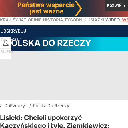
ROZWIŃ
▼
KRAJ
ŚWIAT
OPINIE
HISTORIA
TYGODNIK
KSIĄŻKI
WIDEO
WS
SUBSKRYBUJ
ZALOGUJ
POLSKA DO RZECZY
MENU
DoRzeczy+
/
Polska Do Rzeczy
Lisicki: Chcieli upokorzyć
Kaczyńskiego i tyle. Ziemkiewicz: