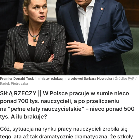
Premier Donald Tusk i minister edukacji narodowej Barbara Nowacka
/ Źródło:
PAP
/
Radek Pietruszka
SIŁĄ RZECZY || W Polsce pracuje w sumie nieco
ponad 700 tys. nauczycieli, a po przeliczeniu
na "pełne etaty nauczycielskie" – nieco ponad 500
tys. A ilu brakuje?
Cóż, sytuacja na rynku pracy nauczycieli zrobiła się
tego lata aż tak dramatycznie dramatyczna, że szkoły