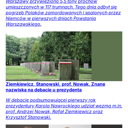
Warszawy przywieziono 5,5 tony prochów
umieszczonych w 117 trumnach. Tego dnia odbył się
pogrzeb Polaków zamordowanych i spalonych przez
Niemców w pierwszych dniach Powstania
Warszawskiego.
Ziemkiewicz, Stanowski, prof. Nowak. Znane
nazwiska na debacie u prezydenta
W debacie podsumowującej pierwszy rok
prezydentury Karola Nawrockiego udział wezmą m.in.
prof. Andrzej Nowak, Rafał Ziemkiewicz oraz
Krzysztof Stanowski.