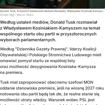
Donald Tusk, Krzysztof Gawkowski Barbara Nowacka, Władysław Kosiniak-Kamysz
/
Źródło:
PAP
/
Marcin Obara
Według ustaleń mediów, Donald Tusk rozmawiał
z Władysławem Kosiniakiem-Kamyszem na temat
wspólnego startu obu partii w przyszłorocznych
wyborach parlamentarnych.
Według "Dziennika Gazety Prawnej", liderzy Koalicji
Obywatelskiej i Polskiego Stronnictwa Ludowego mieli
omawiać pomysł startu ze wspólnej listy
oraz możliwość desygnowania Kosiniaka-Kamysza
na premiera.
Tusk miał zaproponować obecnemu szefowi MON
oddanie stanowiska premiera, jeśli na wiosnę 2027 roku
notowania obu partii będą tak złe, że realna stanie się
możliwość utraty władzy. Warunek wobec PSL jest