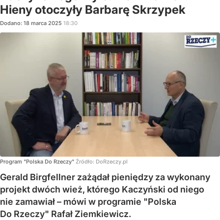
Hieny otoczyły Barbarę Skrzypek
Dodano:
18
marca
2025
18:30
Program "Polska Do Rzeczy"
Źródło:
DoRzeczy.pl
Gerald Birgfellner zażądał pieniędzy za wykonany
projekt dwóch wież, którego Kaczyński od niego
nie zamawiał – mówi w programie "Polska
Do Rzeczy" Rafał Ziemkiewicz.