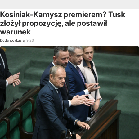
Kosiniak-Kamysz premierem? Tusk
złożył propozycję, ale postawił
warunek
Dodano:
dzisiaj
9:23