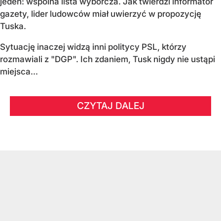
jeden: wspólna lista wyborcza. Jak twierdzi informator
gazety, lider ludowców miał uwierzyć w propozycję
Tuska.
Sytuację inaczej widzą inni politycy PSL, którzy
rozmawiali z "DGP". Ich zdaniem, Tusk nigdy nie ustąpi
miejsca...
CZYTAJ DALEJ