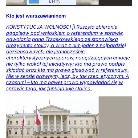
Kto jest warszawianinem
KONSTYTUCJA WOLNOŚCI || Ruszyło zbieranie
podpisów pod wnioskiem o referendum w sprawie
odwołania pana Trzaskowskiego ze stanowiska
prezydenta stolicy, a wraz z nim jeden z najbardziej
bezsensownych, ale jednocześnie
charakterystycznych sporów, napędzających emocje
nie tylko wokół tej inicjatywy: kto ma prawo podpis
składać oraz kto ma prawo głosować w referendum.
Nie w sensie prawnym, lecz, by tak rzec, etycznym. A
czasami – kto ma nawet prawo wypowiadać się w
sprawie tego, jak funkcjonuje stolica.