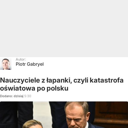
Autor:
Piotr Gabryel
Nauczyciele z łapanki, czyli katastrofa
oświatowa po polsku
Dodano:
dzisiaj
5:30