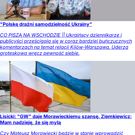
"Polskę drażni samodzielność Ukrainy"
CO PISZĄ NA WSCHODZIE || Ukraińscy dziennikarze i
publicyści prześcigają się w coraz bardziej buńczucznych
komentarzach na temat relacji Kijów-Warszawa. Uderza
groteskowa wręcz pewność siebie.
Lisicki: "GW" daje Morawieckiemu szansę. Ziemkiewicz:
Mam nadzieję, że się mylą
Czy Mateusz Morawiecki będzie w stanie wprowadzić