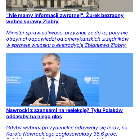
"Nie mamy informacji zwrotnej". Żurek bezradny
wobec sprawy Ziobry
Minister sprawiedliwości przyznał, że do tej pory nie
otrzymał odpowiedzi od amerykańskich urzędników
w sprawie wniosku o ekstradycję Zbigniewa Ziobry.
Nawrocki z szansami na reelekcję? Tylu Polaków
oddałoby na niego głos
Gdyby wybory prezydenckie odbywały się teraz, na
Karola Nawrockiego zagłosowałoby 38,6 proc.