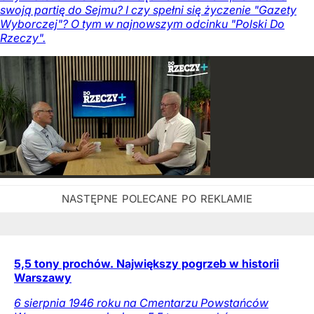
swoją partię do Sejmu? I czy spełni się życzenie "Gazety
Wyborczej"? O tym w najnowszym odcinku "Polski Do
Rzeczy".
5,5 tony prochów. Największy pogrzeb w historii
Warszawy
6 sierpnia 1946 roku na Cmentarzu Powstańców