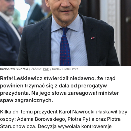
Radosław Sikorski
/ Źródło:
PAP
/
Radek Pietruszka
Rafał Leśkiewicz stwierdził niedawno, że rząd
powinien trzymać się z dala od prerogatyw
prezydenta. Na jego słowa zareagował minister
spaw zagranicznych.
Kilka dni temu prezydent Karol Nawrocki
ułaskawił trzy
osoby
: Adama Borowskiego, Piotra Pytla oraz Piotra
Staruchowicza. Decyzja wywołała kontrowersje