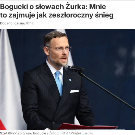
Bogucki o słowach Żurka: Mnie
to zajmuje jak zeszłoroczny śnieg
Dodano:
dzisiaj
10:12
Szef KPRP Zbigniew Bogucki
/ Źródło:
PAP
/
Wojtek Jargiło