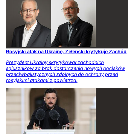
Rosyjski atak na Ukrainę. Zełenski krytykuje Zachód
Prezydent Ukrainy skrytykował zachodnich
sojuszników za brak dostarczenia nowych pocisków
przeciwbalistycznych zdolnych do ochrony przed
rosyjskimi atakami z powietrza.