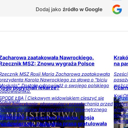
Dodaj jako
źródło w Google
Zacharowa zaatakowała Nawrockiego.
Kraków
Rzecznik MSZ: Znowu wygraża Polsce
na pa
Rzecznik MSZ Rosji Maria Zacharowa zaatakowała
Sześc
prezydenta Karola Nawrockiego za słowa o "biciu
pasaże
Moskala". Dostała odpowiedź o swojego polskiego
mężczy
Kogo popychali lekarze?
Czarn
odpowiednika.
Kraj
O
SPODE ŁBA | Ciekawym widowiskiem cieszyć się
Z Prz
Kraj
Świat
medió
mogli Amerykanie, obserwujący przesłuchania przed
profes
Komisją do spraw Bezpieczeństwa Wewnętrznego
wicepr
Senatu USA.
kandy
Szokujące zwycięstwo Polaków. Rosja
Groma
niedowierzała, zachodnia prasa gratulowała
Opinie
DoRzeczy+
Świat
W