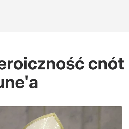
eroiczność cnót 
une'a