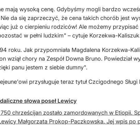
e mają wysoką cenę. Gdybyśmy mogli bardzo wcześn
Nie da się zaprzeczyć, że cena takich chorób jest wy
iąc już o cierpieniu rodziców! Ale możemy przypisać 
pozostać w pełni ludzkim"
– cytuje Korzekwa-Kaliszuk
1994 roku. Jak przypomniała Magdalena Korzekwa-Kal
n wziął chory na Zespół Downa Bruno. Powiedział wyr
ięki panu jestem z siebie dumny".
ejeune'owi przysługuje teraz tytuł Czcigodnego Sługi
ndaliczne słowa poseł Lewicy
750 chrześcijan zostało zamordowanych w Etiopii. 
Lewicy Małgorzata Prokop-Paczkowska. Jej wpis po p