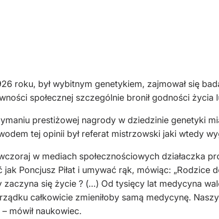
926 roku, był wybitnym genetykiem, zajmował się bada
ności społecznej szczególnie bronił godności życia 
ymaniu prestiżowej nagrody w dziedzinie genetyki mia
odem tej opinii był referat mistrzowski jaki wtedy wyg
 wczoraj w mediach społecznościowych działaczka pr
jak Poncjusz Piłat i umywać rąk, mówiąc: „Rodzice d
zaczyna się życie ? (...)
Od tysięcy lat medycyna wa
porządku całkowicie zmieniłoby samą medycynę. Nasz
– mówił naukowiec.