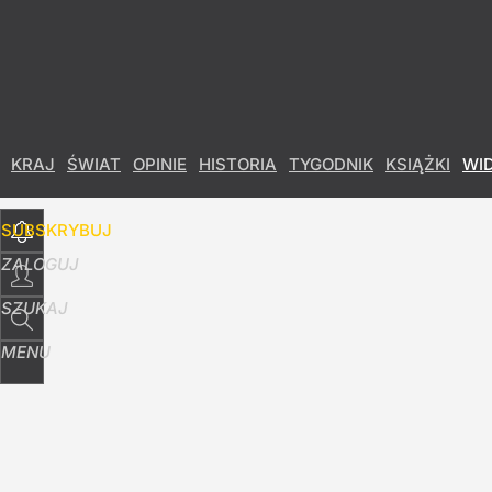
Udostępnij
9
Skomentuj
KRAJ
ŚWIAT
OPINIE
HISTORIA
TYGODNIK
KSIĄŻKI
WI
SUBSKRYBUJ
ZALOGUJ
SZUKAJ
MENU