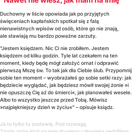
"Nawet nie wiesz, jak mam na imię"
Duchowny w liście opowiada jak po przyjętych
święceniach kapłańskich spotkał się z falą
nienawistnych wpisów od osób, które go nie znają,
ale stawiają mu bardzo poważne zarzuty.
"Jestem księdzem. Nic Ci nie zrobiłem. Jestem
księdzem od kilku godzin. Tyle lat czekałem na ten
moment, kiedy będę mógł założyć ornat i odprawić
pierwszą Mszę św. To tak jak dla Ciebie ślub. Przypomnij
sobie ten moment – wyobrażałeś go sobie setki razy: jak
będziecie wyglądać, jak będziesz mówił swojej żonie »i
nie opuszczę Cię aż do śmierci«, jak planowałeś wesele.
Albo to wszystko jeszcze przed Tobą. Mówisz
»najpiękniejszy dzień w życiu«" – opisuje ksiądz.
Ja to tylko tu zostawię. Pod rozwagę.
Zanim znów ktoś nazwie drugiego człowieka pedofilem.