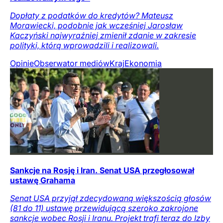
Dopłaty z podatków do kredytów? Mateusz
Morawiecki, podobnie jak wcześniej Jarosław
Kaczyński najwyraźniej zmienił zdanie w zakresie
polityki, którą wprowadzili i realizowali.
Opinie
Obserwator mediów
Kraj
Ekonomia
Sankcje na Rosję i Iran. Senat USA przegłosował
ustawę Grahama
Senat USA przyjął zdecydowaną większością głosów
(81 do 11) ustawę przewidującą szeroko zakrojone
sankcje wobec Rosji i Iranu. Projekt trafi teraz do Izby