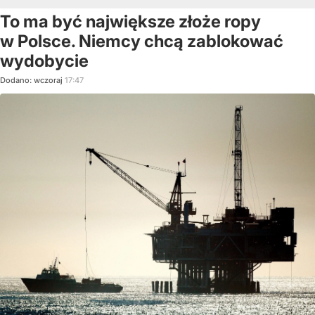
To ma być największe złoże ropy
w Polsce. Niemcy chcą zablokować
wydobycie
Dodano:
wczoraj
17:47