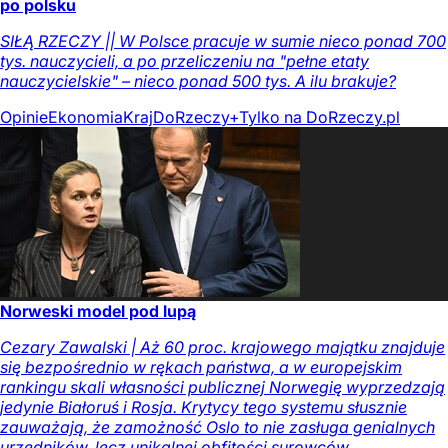
po polsku
SIŁĄ RZECZY || W Polsce pracuje w sumie nieco ponad 700
tys. nauczycieli, a po przeliczeniu na "pełne etaty
nauczycielskie" – nieco ponad 500 tys. A ilu brakuje?
Opinie
Ekonomia
Kraj
DoRzeczy+
Tylko na DoRzeczy.pl
Norweski model pod lupą
Cezary Zawalski | Aż 60 proc. krajowego majątku znajduje
się bezpośrednio w rękach państwa, a w europejskim
rankingu skali własności publicznej Norwegię wyprzedzają
jedynie Białoruś i Rosja. Krytycy tego systemu słusznie
zauważają, że zamożność Oslo to nie zasługa genialnych
urzędników, lecz unikalnej obfitości surowców