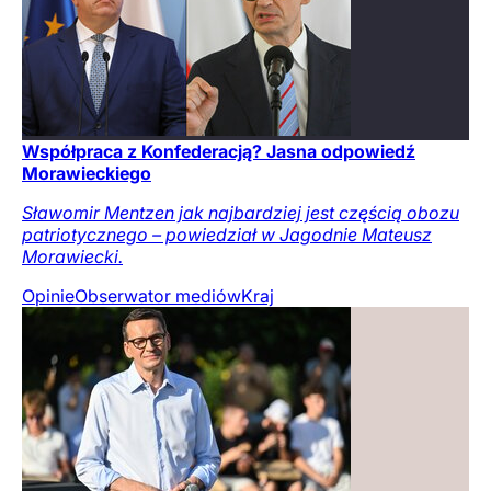
Współpraca z Konfederacją? Jasna odpowiedź
Morawieckiego
Sławomir Mentzen jak najbardziej jest częścią obozu
patriotycznego – powiedział w Jagodnie Mateusz
Morawiecki.
Opinie
Obserwator mediów
Kraj