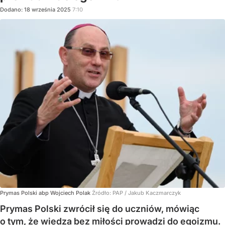
Dodano:
18
września
2025
7:10
Prymas Polski abp Wojciech Polak
Źródło:
PAP
/
Jakub Kaczmarczyk
Prymas Polski zwrócił się do uczniów, mówiąc
o tym, że wiedza bez miłości prowadzi do egoizmu.