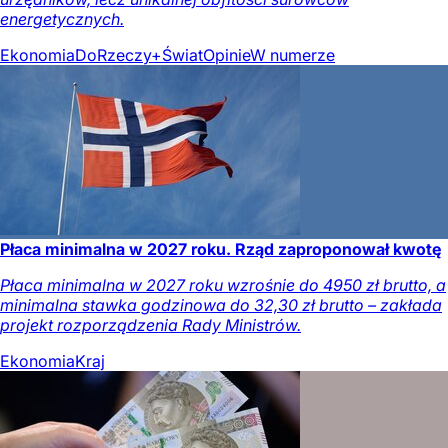
energetycznych.
Ekonomia
DoRzeczy+
Świat
Opinie
W numerze
Płaca minimalna w 2027 roku. Rząd zaproponował kwotę
Płaca minimalna w 2027 roku wzrośnie do 4950 zł brutto, a
minimalna stawka godzinowa do 32,30 zł brutto – zakłada
projekt rozporządzenia Rady Ministrów.
Ekonomia
Kraj