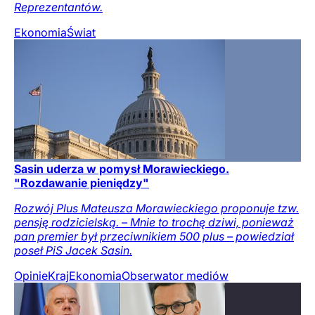
Reprezentantów.
Ekonomia
Świat
Sasin uderza w pomysł Morawieckiego.
"Rozdawanie pieniędzy"
Rozwój Plus Mateusza Morawieckiego proponuje tzw.
pensję rodzicielską. – Mnie to trochę dziwi, ponieważ
pan premier był przeciwnikiem 500 plus – powiedział
poseł PiS Jacek Sasin.
Opinie
Kraj
Ekonomia
Obserwator mediów