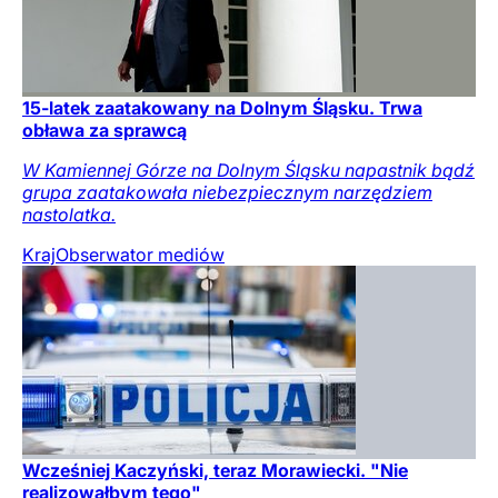
15-latek zaatakowany na Dolnym Śląsku. Trwa
obława za sprawcą
W Kamiennej Górze na Dolnym Śląsku napastnik bądź
grupa zaatakowała niebezpiecznym narzędziem
nastolatka.
Kraj
Obserwator mediów
Wcześniej Kaczyński, teraz Morawiecki. "Nie
realizowałbym tego"