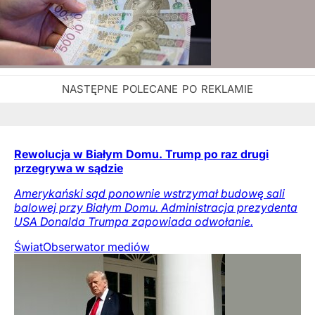
Rewolucja w Białym Domu. Trump po raz drugi
przegrywa w sądzie
Amerykański sąd ponownie wstrzymał budowę sali
balowej przy Białym Domu. Administracja prezydenta
USA Donalda Trumpa zapowiada odwołanie.
Świat
Obserwator mediów