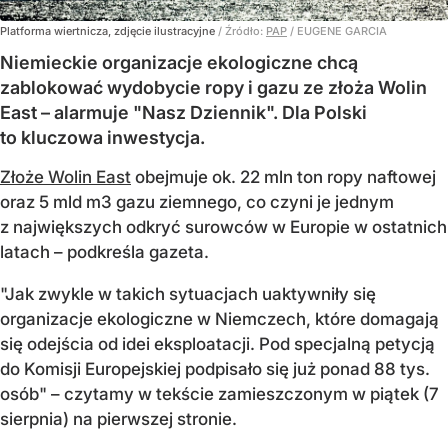
Platforma wiertnicza, zdjęcie ilustracyjne
/ Źródło:
PAP
/
EUGENE GARCIA
Niemieckie organizacje ekologiczne chcą
zablokować wydobycie ropy i gazu ze złoża Wolin
East – alarmuje "Nasz Dziennik". Dla Polski
to kluczowa inwestycja.
Złoże Wolin East
obejmuje ok. 22 mln ton ropy naftowej
oraz 5 mld m3 gazu ziemnego, co czyni je jednym
z największych odkryć surowców w Europie w ostatnich
latach – podkreśla gazeta.
"Jak zwykle w takich sytuacjach uaktywniły się
organizacje ekologiczne w Niemczech, które domagają
się odejścia od idei eksploatacji. Pod specjalną petycją
do Komisji Europejskiej podpisało się już ponad 88 tys.
osób" – czytamy w tekście zamieszczonym w piątek (7
sierpnia) na pierwszej stronie.