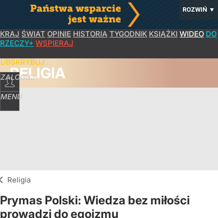
ROZWIŃ
▼
KRAJ
ŚWIAT
OPINIE
HISTORIA
TYGODNIK
KSIĄŻKI
WIDEO
DO
RZECZY+
WSPIERAJ
SUBSKRYBUJ
RELIGIA
ZALOGUJ
MENU
Religia
Prymas Polski: Wiedza bez miłości
prowadzi do egoizmu