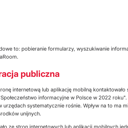
ędowe to: pobieranie formularzy, wyszukiwanie informa
iaRoom.
racja publiczna
tronę internetową lub aplikację mobilną kontaktowało
Społeczeństwo informacyjne w Polsce w 2022 roku". Ja
w urzędach systematycznie rośnie. Wpływ na to ma mię
środków unijnych.
ło ze stron internetowych lub aplikacji mobilnych jed