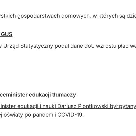
ystkich gospodarstwach domowych, w których są dziec
e GUS
 Urząd Statystyczny podał dane dot. wzrostu płac we
ceminister edukacji tłumaczy
nister edukacji i nauki Dariusz Piontkowski był pytany
ej oświaty po pandemii COVID-19.