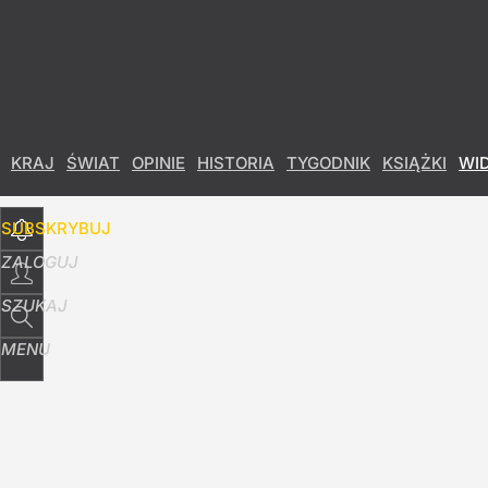
Udostępnij
0
Skomentuj
KRAJ
ŚWIAT
OPINIE
HISTORIA
TYGODNIK
KSIĄŻKI
WI
SUBSKRYBUJ
ZALOGUJ
SZUKAJ
MENU