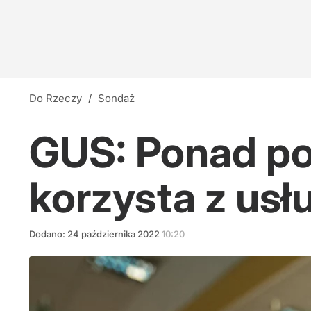
Do Rzeczy
/
Sondaż
GUS: Ponad po
korzysta z usł
Dodano:
24
października
2022
10:20