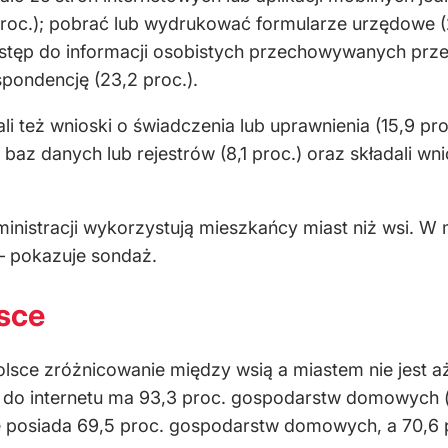
roc.); pobrać lub wydrukować formularze urzędowe (2
tęp do informacji osobistych przechowywanych przez 
pondencję (23,2 proc.).
ali też wnioski o świadczenia lub uprawnienia (15,9 pr
h baz danych lub rejestrów (8,1 proc.) oraz składali w
ministracji wykorzystują mieszkańcy miast niż wsi. W
 – pokazuje sondaż.
lsce
lsce zróżnicowanie między wsią a miastem nie jest 
 do internetu ma 93,3 proc. gospodarstw domowych (o 
posiada 69,5 proc. gospodarstw domowych, a 70,6 p