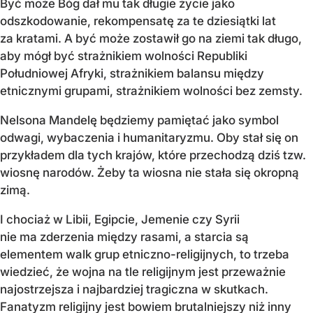
Być może Bóg dał mu tak długie życie jako
odszkodowanie, rekompensatę za te dziesiątki lat
za kratami. A być może zostawił go na ziemi tak długo,
aby mógł być strażnikiem wolności Republiki
Południowej Afryki, strażnikiem balansu między
etnicznymi grupami, strażnikiem wolności bez zemsty.
Nelsona Mandelę będziemy pamiętać jako symbol
odwagi, wybaczenia i humanitaryzmu. Oby stał się on
przykładem dla tych krajów, które przechodzą dziś tzw.
wiosnę narodów. Żeby ta wiosna nie stała się okropną
zimą.
I chociaż w Libii, Egipcie, Jemenie czy Syrii
nie ma zderzenia między rasami, a starcia są
elementem walk grup etniczno-religijnych, to trzeba
wiedzieć, że wojna na tle religijnym jest przeważnie
najostrzejsza i najbardziej tragiczna w skutkach.
Fanatyzm religijny jest bowiem brutalniejszy niż inny