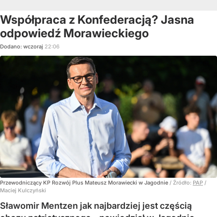
Współpraca z Konfederacją? Jasna
odpowiedź Morawieckiego
Dodano:
wczoraj
22:06
Przewodniczący KP Rozwój Plus Mateusz Morawiecki w Jagodnie
/ Źródło:
PAP
/
Maciej Kulczyński
Sławomir Mentzen jak najbardziej jest częścią