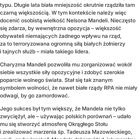
typu. Długie lata biała mniejszość okrutnie rządziła tam
czarną większością. W tym kontekście należy więc
docenić osobistą wielkość Nelsona Mandeli. Nieczęsto
się zdarza, by wewnętrzna opozycja – większość
obywateli niemających żadnego wpływu na rząd,
za to terroryzowana ogromną siłą białych żołnierzy
i tajnych służb – miała takiego lidera.
Charyzma Mandeli pozwoliła mu zorganizować wokół
siebie wszystkie siły opozycyjne i zdobyć szerokie
poparcie wolnego świata. Stał się tak znanym
symbolem wolności, że nawet białe rządy RPA nie miały
odwagi, by go zamordować.
Jego sukces był tym większy, że Mandela nie tylko
zwyciężył, ale – używając polskich porównań – udało
mu się stworzyć atmosferę Okrągłego Stołu
i zrealizować marzenia śp. Tadeusza Mazowieckiego,