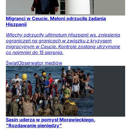
Migranci w Ceucie. Meloni odrzuciła żądania
Hiszpanii
Włochy odrzuciły ultimatum Hiszpanii ws. zniesienia
ograniczeń na granicach w związku z kryzysem
migracyjnym w Ceucie. Kontrole zostaną utrzymane
co najmniej do 15 sierpnia.
Świat
Obserwator mediów
Sasin uderza w pomysł Morawieckiego.
"Rozdawanie pieniędzy"