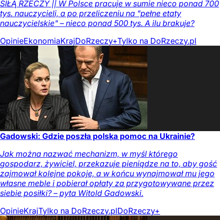
SIŁĄ RZECZY || W Polsce pracuje w sumie nieco ponad 700
tys. nauczycieli, a po przeliczeniu na "pełne etaty
nauczycielskie" – nieco ponad 500 tys. A ilu brakuje?
Opinie
Ekonomia
Kraj
DoRzeczy+
Tylko na DoRzeczy.pl
Gadowski: Gdzie poszła polska pomoc na Ukrainie?
Jak można nazwać mechanizm, w myśl którego
gospodarz, żywiciel, przekazuje pieniądze na to, aby gość
zajmował kolejne pokoje, a w końcu wynajmował mu jego
własne meble i pobierał opłaty za przygotowywane przez
siebie posiłki? – pyta Witold Gadowski.
Opinie
Kraj
Tylko na DoRzeczy.pl
DoRzeczy+