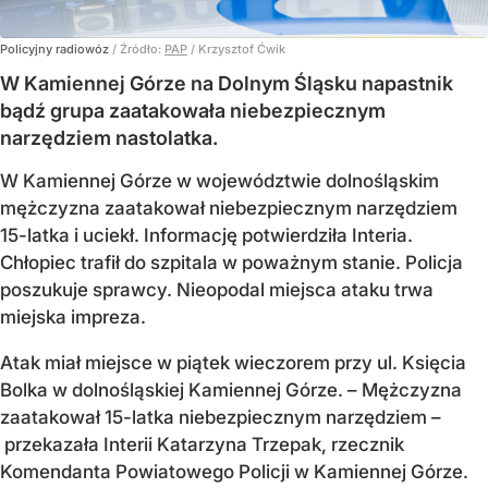
Policyjny radiowóz
/ Źródło:
PAP
/
Krzysztof Ćwik
W Kamiennej Górze na Dolnym Śląsku napastnik
bądź grupa zaatakowała niebezpiecznym
narzędziem nastolatka.
W Kamiennej Górze w województwie dolnośląskim
mężczyzna zaatakował niebezpiecznym narzędziem
15-latka i uciekł. Informację potwierdziła Interia.
Chłopiec trafił do szpitala w poważnym stanie. Policja
poszukuje sprawcy. Nieopodal miejsca ataku trwa
miejska impreza.
Atak miał miejsce w piątek wieczorem przy ul. Księcia
Bolka w dolnośląskiej Kamiennej Górze. – Mężczyzna
zaatakował 15-latka niebezpiecznym narzędziem –
przekazała Interii Katarzyna Trzepak, rzecznik
Komendanta Powiatowego Policji w Kamiennej Górze.