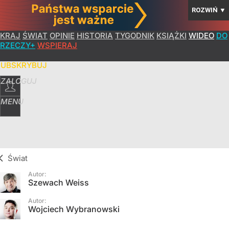
ROZWIŃ
▼
KRAJ
ŚWIAT
OPINIE
HISTORIA
TYGODNIK
KSIĄŻKI
WIDEO
DO
RZECZY+
WSPIERAJ
SUBSKRYBUJ
ZALOGUJ
MENU
Świat
Autor:
Szewach Weiss
Autor:
Wojciech Wybranowski