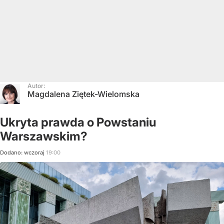
Autor:
Magdalena Ziętek-Wielomska
Ukryta prawda o Powstaniu
Warszawskim?
Dodano:
wczoraj
19:00