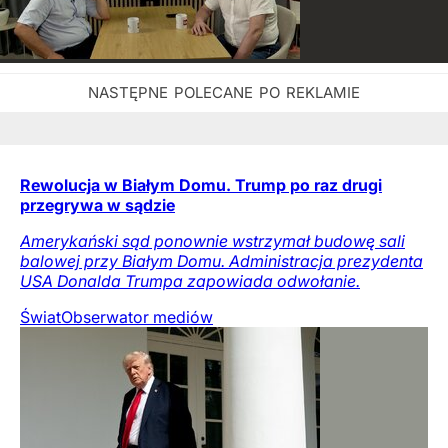
Rewolucja w Białym Domu. Trump po raz drugi
przegrywa w sądzie
Amerykański sąd ponownie wstrzymał budowę sali
balowej przy Białym Domu. Administracja prezydenta
USA Donalda Trumpa zapowiada odwołanie.
Świat
Obserwator mediów