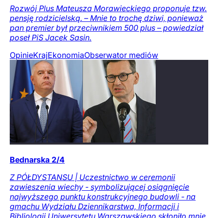
Rozwój Plus Mateusza Morawieckiego proponuje tzw.
pensję rodzicielską. – Mnie to trochę dziwi, ponieważ
pan premier był przeciwnikiem 500 plus – powiedział
poseł PiS Jacek Sasin.
Opinie
Kraj
Ekonomia
Obserwator mediów
Bednarska 2/4
Z PÓŁDYSTANSU | Uczestnictwo w ceremonii
zawieszenia wiechy - symbolizującej osiągnięcie
najwyższego punktu konstrukcyjnego budowli - na
gmachu Wydziału Dziennikarstwa, Informacji i
Bibliologii Uniwersytetu Warszawskiego skłoniło mnie