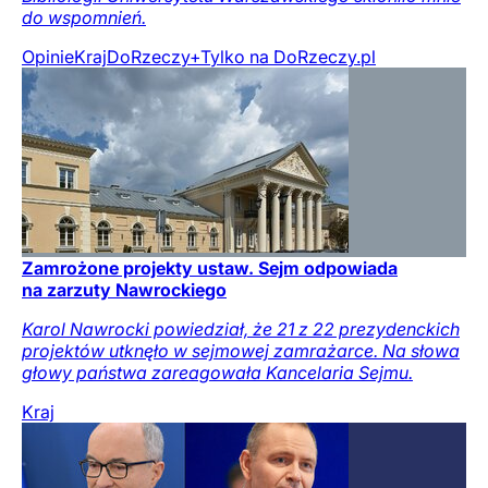
do wspomnień.
Opinie
Kraj
DoRzeczy+
Tylko na DoRzeczy.pl
Zamrożone projekty ustaw. Sejm odpowiada
na zarzuty Nawrockiego
Karol Nawrocki powiedział, że 21 z 22 prezydenckich
projektów utknęło w sejmowej zamrażarce. Na słowa
głowy państwa zareagowała Kancelaria Sejmu.
Kraj