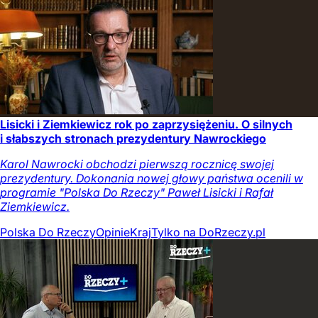
Lisicki i Ziemkiewicz rok po zaprzysiężeniu. O silnych
i słabszych stronach prezydentury Nawrockiego
Karol Nawrocki obchodzi pierwszą rocznicę swojej
prezydentury. Dokonania nowej głowy państwa ocenili w
programie "Polska Do Rzeczy" Paweł Lisicki i Rafał
Ziemkiewicz.
Polska Do Rzeczy
Opinie
Kraj
Tylko na DoRzeczy.pl