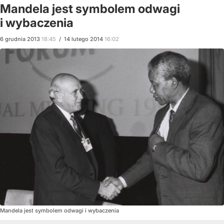
Mandela jest symbolem odwagi
i wybaczenia
6
grudnia
2013
18:45
/
14
lutego
2014
16:02
Mandela jest symbolem odwagi i wybaczenia