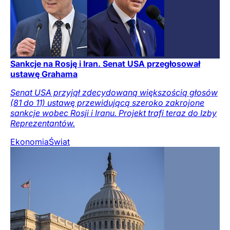
Sankcje na Rosję i Iran. Senat USA przegłosował
ustawę Grahama
Senat USA przyjął zdecydowaną większością głosów
(81 do 11) ustawę przewidującą szeroko zakrojone
sankcje wobec Rosji i Iranu. Projekt trafi teraz do Izby
Reprezentantów.
Ekonomia
Świat