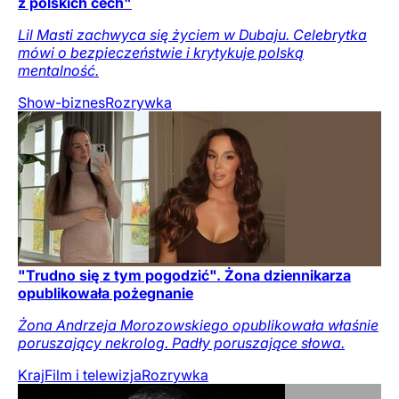
z polskich cech"
Lil Masti zachwyca się życiem w Dubaju. Celebrytka
mówi o bezpieczeństwie i krytykuje polską
mentalność.
Show-biznes
Rozrywka
"Trudno się z tym pogodzić". Żona dziennikarza
opublikowała pożegnanie
Żona Andrzeja Morozowskiego opublikowała właśnie
poruszający nekrolog. Padły poruszające słowa.
Kraj
Film i telewizja
Rozrywka