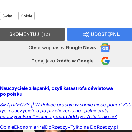
Świat
Opinie
SKOMENTUJ
UDOSTĘPNIJ
12
Obserwuj nas
w
Google News
Dodaj jako
źródło w Google
Nauczyciele z łapanki, czyli katastrofa oświatowa
po polsku
SIŁĄ RZECZY || W Polsce pracuje w sumie nieco ponad 700
tys. nauczycieli, a po przeliczeniu na "pełne etaty
nauczycielskie" – nieco ponad 500 tys. A ilu brakuje?
Opinie
Ekonomia
Kraj
DoRzeczy+
Tylko na DoRzeczy.pl