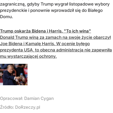
zagraniczną, gdyby Trump wygrał listopadowe wybory
prezydenckie i ponownie wprowadził się do Białego
Domu.
Trump oskarża Bidena i Harris. "To ich wina"
Donald Trump winą za zamach na swoje życie obarczył
Joe Bidena i Kamalę Harris. W ocenie byłego
prezydenta USA, to obecna administracja nie zapewniła
mu wystarczającej ochrony.
Opracował:
Damian Cygan
Źródło:
DoRzeczy.pl