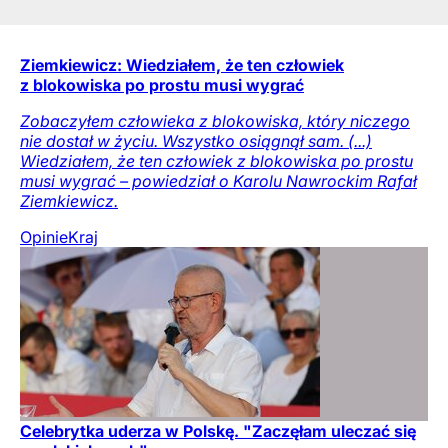
Ziemkiewicz: Wiedziałem, że ten człowiek
z blokowiska po prostu musi wygrać
Zobaczyłem człowieka z blokowiska, który niczego
nie dostał w życiu. Wszystko osiągnął sam. (...)
Wiedziałem, że ten człowiek z blokowiska po prostu
musi wygrać – powiedział o Karolu Nawrockim Rafał
Ziemkiewicz.
Opinie
Kraj
Celebrytka uderza w Polskę. "Zaczęłam uleczać się