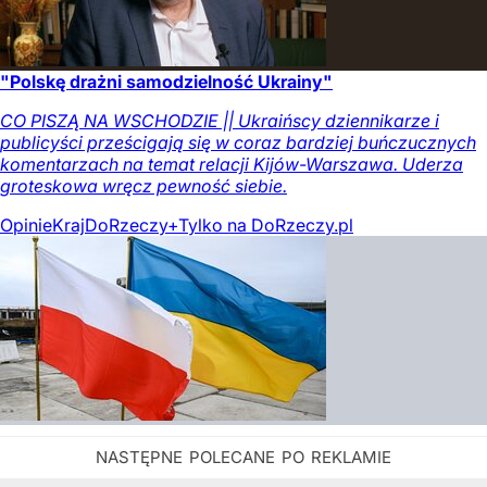
"Polskę drażni samodzielność Ukrainy"
CO PISZĄ NA WSCHODZIE || Ukraińscy dziennikarze i
publicyści prześcigają się w coraz bardziej buńczucznych
komentarzach na temat relacji Kijów-Warszawa. Uderza
groteskowa wręcz pewność siebie.
Opinie
Kraj
DoRzeczy+
Tylko na DoRzeczy.pl