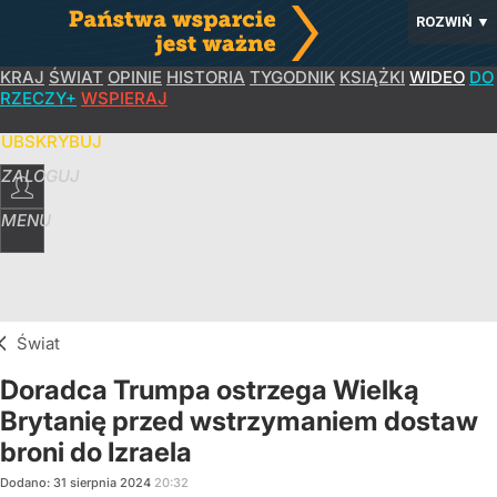
ROZWIŃ
▼
KRAJ
ŚWIAT
OPINIE
HISTORIA
TYGODNIK
KSIĄŻKI
WIDEO
DO
RZECZY+
WSPIERAJ
SUBSKRYBUJ
ZALOGUJ
MENU
Świat
Doradca Trumpa ostrzega Wielką
Brytanię przed wstrzymaniem dostaw
broni do Izraela
Dodano:
31
sierpnia
2024
20:32