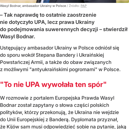
Wasyl Bodnar, ambasador Ukrainy w Polsce
/ Źródło:
PAP
– Tak naprawdę to ostatnie zaostrzenie
nie dotyczyło UPA, lecz prawa Ukrainy
do podejmowania suwerennych decyzji – stwierdził
Wasyl Bodnar.
Ustępujący ambasador Ukrainy w Polsce odniósł się
do sporu wokół Stepana Bandery i Ukraińskiej
Powstańczej Armii, a także do obaw związanych
z możliwymi "antyukraińskimi pogromami" w Polsce.
"To nie UPA wywołała ten spór"
W rozmowie z portalem Europejska Prawda Wasyl
Bodnar został zapytany o słowa części polskich
polityków, którzy przekonują, że Ukraina nie wejdzie
do Unii Europejskiej z Banderą. Dyplomata przyznał,
że Kijów sam musi odpowiedzieć sobie na pytanie, jaką