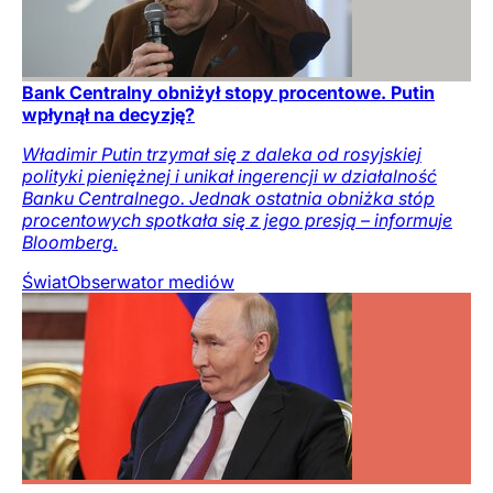
Bank Centralny obniżył stopy procentowe. Putin
wpłynął na decyzję?
Władimir Putin trzymał się z daleka od rosyjskiej
polityki pieniężnej i unikał ingerencji w działalność
Banku Centralnego. Jednak ostatnia obniżka stóp
procentowych spotkała się z jego presją – informuje
Bloomberg.
Świat
Obserwator mediów