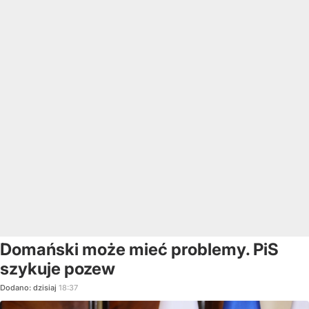
Domański może mieć problemy. PiS
szykuje pozew
Dodano:
dzisiaj
18:37