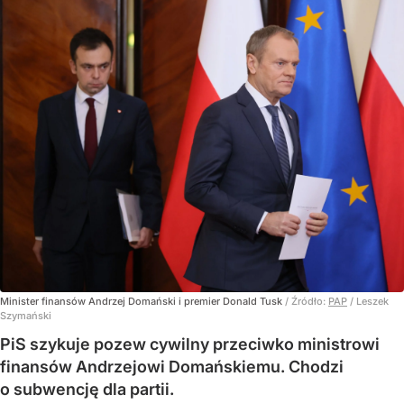
Minister finansów Andrzej Domański i premier Donald Tusk
/ Źródło:
PAP
/
Leszek
Szymański
PiS szykuje pozew cywilny przeciwko ministrowi
finansów Andrzejowi Domańskiemu. Chodzi
o subwencję dla partii.