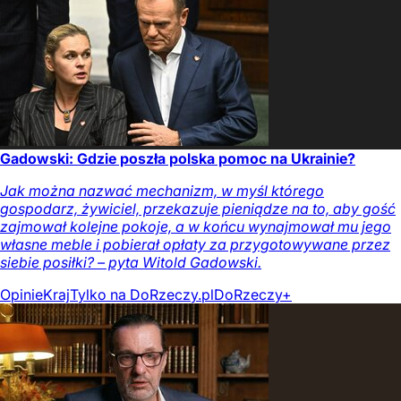
Gadowski: Gdzie poszła polska pomoc na Ukrainie?
Jak można nazwać mechanizm, w myśl którego
gospodarz, żywiciel, przekazuje pieniądze na to, aby gość
zajmował kolejne pokoje, a w końcu wynajmował mu jego
własne meble i pobierał opłaty za przygotowywane przez
siebie posiłki? – pyta Witold Gadowski.
Opinie
Kraj
Tylko na DoRzeczy.pl
DoRzeczy+