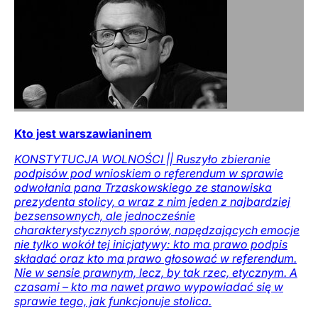
Kto jest warszawianinem
KONSTYTUCJA WOLNOŚCI || Ruszyło zbieranie
podpisów pod wnioskiem o referendum w sprawie
odwołania pana Trzaskowskiego ze stanowiska
prezydenta stolicy, a wraz z nim jeden z najbardziej
bezsensownych, ale jednocześnie
charakterystycznych sporów, napędzających emocje
nie tylko wokół tej inicjatywy: kto ma prawo podpis
składać oraz kto ma prawo głosować w referendum.
Nie w sensie prawnym, lecz, by tak rzec, etycznym. A
czasami – kto ma nawet prawo wypowiadać się w
sprawie tego, jak funkcjonuje stolica.