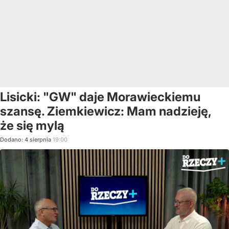
Lisicki: "GW" daje Morawieckiemu
szansę. Ziemkiewicz: Mam nadzieję,
że się mylą
Dodano:
4
sierpnia
19:00