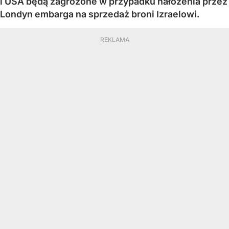
i USA będą zagrożone w przypadku nałożenia przez
Londyn embarga na sprzedaż broni Izraelowi.