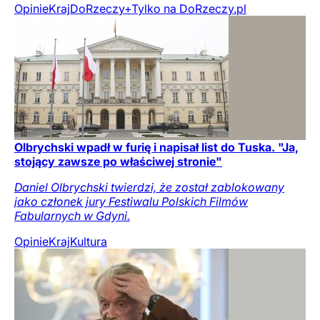
Opinie
Kraj
DoRzeczy+
Tylko na DoRzeczy.pl
Olbrychski wpadł w furię i napisał list do Tuska. "Ja,
stojący zawsze po właściwej stronie"
Daniel Olbrychski twierdzi, że został zablokowany
jako członek jury Festiwalu Polskich Filmów
Fabularnych w Gdyni.
Opinie
Kraj
Kultura