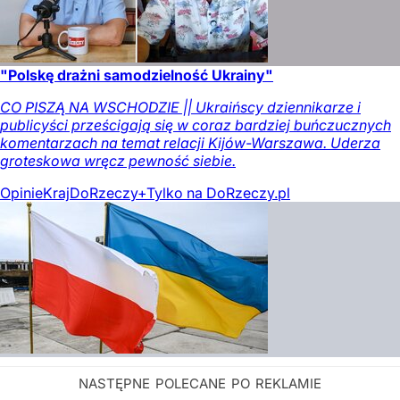
"Polskę drażni samodzielność Ukrainy"
CO PISZĄ NA WSCHODZIE || Ukraińscy dziennikarze i
publicyści prześcigają się w coraz bardziej buńczucznych
komentarzach na temat relacji Kijów-Warszawa. Uderza
groteskowa wręcz pewność siebie.
Opinie
Kraj
DoRzeczy+
Tylko na DoRzeczy.pl