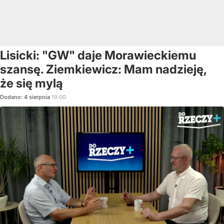
Lisicki: "GW" daje Morawieckiemu
szansę. Ziemkiewicz: Mam nadzieję,
że się mylą
Dodano:
4
sierpnia
19:00