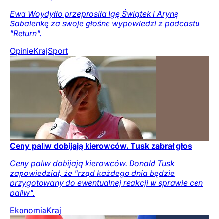
Ewa Woydyłło przeprosiła Igę Świątek i Arynę
Sabalenkę za swoje głośne wypowiedzi z podcastu
"Return".
Opinie
Kraj
Sport
Ceny paliw dobijają kierowców. Tusk zabrał głos
Ceny paliw dobijają kierowców. Donald Tusk
zapowiedział, że "rząd każdego dnia będzie
przygotowany do ewentualnej reakcji w sprawie cen
paliw".
Ekonomia
Kraj