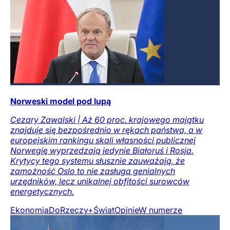
Norweski model pod lupą
Cezary Zawalski | Aż 60 proc. krajowego majątku
znajduje się bezpośrednio w rękach państwa, a w
europejskim rankingu skali własności publicznej
Norwegię wyprzedzają jedynie Białoruś i Rosja.
Krytycy tego systemu słusznie zauważają, że
zamożność Oslo to nie zasługa genialnych
urzędników, lecz unikalnej obfitości surowców
energetycznych.
Ekonomia
DoRzeczy+
Świat
Opinie
W numerze