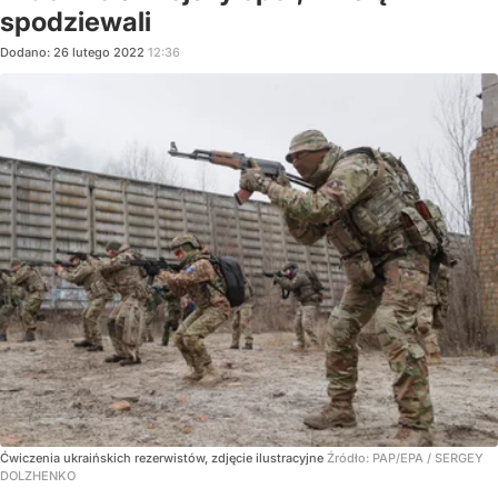
spodziewali
Dodano:
26
lutego
2022
12:36
Ćwiczenia ukraińskich rezerwistów, zdjęcie ilustracyjne
Źródło:
PAP/EPA
/
SERGEY
DOLZHENKO