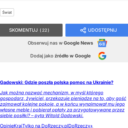
Świat
SKOMENTUJ
UDOSTĘPNIJ
22
Obserwuj nas
w
Google News
Dodaj jako
źródło w Google
Gadowski: Gdzie poszła polska pomoc na Ukrainie?
Jak można nazwać mechanizm, w myśl którego
gospodarz, żywiciel, przekazuje pieniądze na to, aby gość
zajmował kolejne pokoje, a w końcu wynajmował mu jego
własne meble i pobierał opłaty za przygotowywane przez
siebie posiłki? – pyta Witold Gadowski.
Opinie
Kraj
Tylko na DoRzeczy.pl
DoRzeczy+