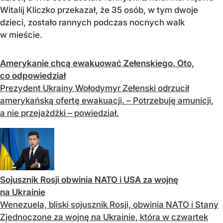
Witalij Kliczko przekazał, że 35 osób, w tym dwoje
dzieci, zostało rannych podczas nocnych walk
w mieście.
Amerykanie chcą ewakuować Zełenskiego. Oto,
co odpowiedział
Prezydent Ukrainy Wołodymyr Zełenski odrzucił
amerykańską ofertę ewakuacji. – Potrzebuję amunicji,
a nie przejażdżki – powiedział.
Sojusznik Rosji obwinia NATO i USA za wojnę
na Ukrainie
Wenezuela, bliski sojusznik Rosji, obwinia NATO i Stany
Zjednoczone za wojnę na Ukrainie, która w czwartek