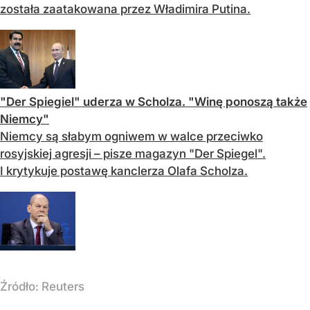
została zaatakowana przez Władimira Putina.
"Der Spiegiel" uderza w Scholza. "Winę ponoszą także
Niemcy"
Niemcy są słabym ogniwem w walce przeciwko
rosyjskiej agresji – pisze magazyn "Der Spiegel".
I krytykuje postawę kanclerza Olafa Scholza.
Źródło:
Reuters