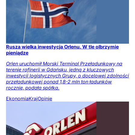
Rusza wielka inwestycja Orlenu. W tle olbrzymie
pieniądze
Orlen uruchomił Morski Terminal Przeładunkowy na
terenie rafinerii w Gdańsku, jedną z kluczowych
inwestycji logistycznych Grupy, o docelowej zdolności
przeładunkowej ponad 1,8-2 mln ton ładunków
rocznie, podała spółka.
Ekonomia
Kraj
Opinie