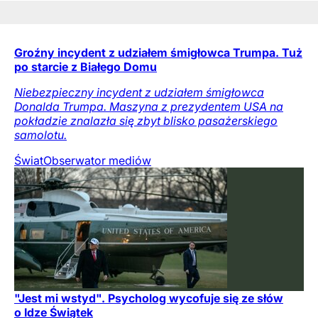
Groźny incydent z udziałem śmigłowca Trumpa. Tuż
po starcie z Białego Domu
Niebezpieczny incydent z udziałem śmigłowca
Donalda Trumpa. Maszyna z prezydentem USA na
pokładzie znalazła się zbyt blisko pasażerskiego
samolotu.
Świat
Obserwator mediów
"Jest mi wstyd". Psycholog wycofuje się ze słów
o Idze Świątek