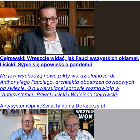
Cejrowski: Wreszcie widać, jak Fauci wszystkich okłamał.
Lisicki: Sypie się opowieść o pandemii
Na jaw wychodzą nowe fakty ws. działalności dr.
Anthony'ego Fauciego, architekta obostrzeń covidowych
na świecie. O bulwersującej sprawie rozmawiają w
"Antysystemie" Paweł Lisicki i Wojciech Cejrowski.
Antysystem
Opinie
Świat
Tylko na DoRzeczy.pl