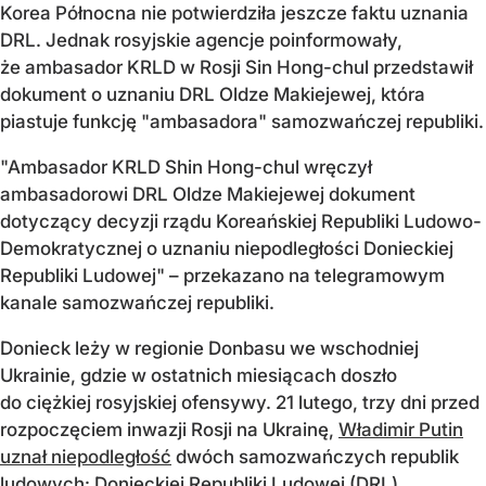
Korea Północna nie potwierdziła jeszcze faktu uznania
DRL. Jednak rosyjskie agencje poinformowały,
że ambasador KRLD w Rosji Sin Hong-chul przedstawił
dokument o uznaniu DRL Oldze Makiejewej, która
piastuje funkcję "ambasadora" samozwańczej republiki.
"Ambasador KRLD Shin Hong-chul wręczył
ambasadorowi DRL Oldze Makiejewej dokument
dotyczący decyzji rządu Koreańskiej Republiki Ludowo-
Demokratycznej o uznaniu niepodległości Donieckiej
Republiki Ludowej" – przekazano na telegramowym
kanale samozwańczej republiki.
Donieck leży w regionie Donbasu we wschodniej
Ukrainie, gdzie w ostatnich miesiącach doszło
do ciężkiej rosyjskiej ofensywy. 21 lutego, trzy dni przed
rozpoczęciem inwazji Rosji na Ukrainę,
Władimir Putin
uznał niepodległość
dwóch samozwańczych republik
ludowych: Donieckiej Republiki Ludowej (DRL)