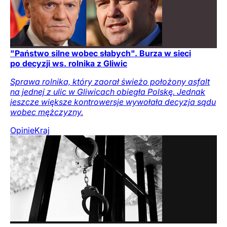
"Państwo silne wobec słabych". Burza w sieci
po decyzji ws. rolnika z Gliwic
Sprawa rolnika, który zaorał świeżo położony asfalt
na jednej z ulic w Gliwicach obiegła Polskę. Jednak
jeszcze większe kontrowersje wywołała decyzja sądu
wobec mężczyzny.
Opinie
Kraj