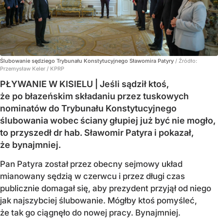
Ślubowanie sędziego Trybunału Konstytucyjnego Sławomira Patyry
/ Źródło:
Przemysław Keler / KPRP
PŁYWANIE W KISIELU | Jeśli sądził ktoś,
że po błazeńskim składaniu przez tuskowych
nominatów do Trybunału Konstytucyjnego
ślubowania wobec ściany głupiej już być nie mogło,
to przyszedł dr hab. Sławomir Patyra i pokazał,
że bynajmniej.
Pan Patyra został przez obecny sejmowy układ
mianowany sędzią w czerwcu i przez długi czas
publicznie domagał się, aby prezydent przyjął od niego
jak najszybciej ślubowanie. Mógłby ktoś pomyśleć,
że tak go ciągnęło do nowej pracy. Bynajmniej.