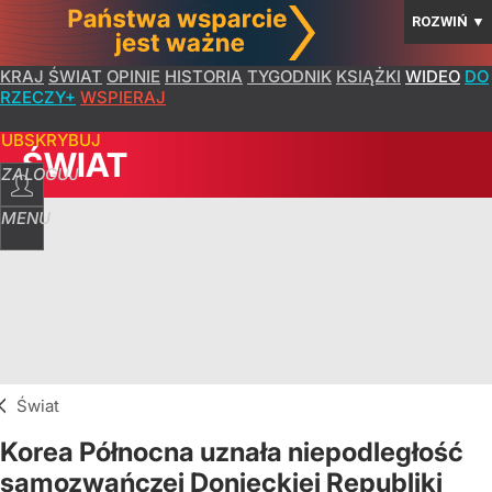
ROZWIŃ
▼
KRAJ
ŚWIAT
OPINIE
HISTORIA
TYGODNIK
KSIĄŻKI
WIDEO
DO
RZECZY+
WSPIERAJ
SUBSKRYBUJ
ŚWIAT
ZALOGUJ
MENU
Świat
Korea Północna uznała niepodległość
samozwańczej Donieckiej Republiki