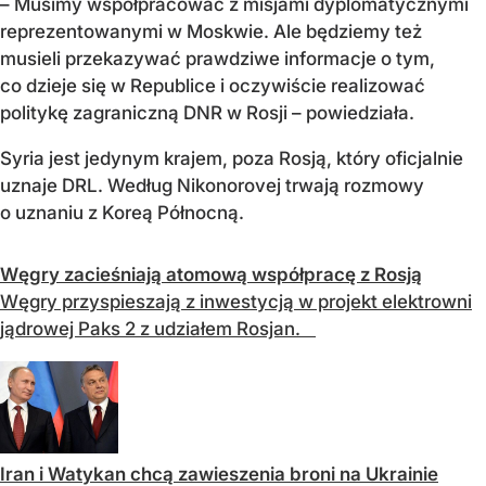
– Musimy współpracować z misjami dyplomatycznymi
reprezentowanymi w Moskwie. Ale będziemy też
musieli przekazywać prawdziwe informacje o tym,
co dzieje się w Republice i oczywiście realizować
politykę zagraniczną DNR w Rosji – powiedziała.
Syria jest jedynym krajem, poza Rosją, który oficjalnie
uznaje DRL. Według Nikonorovej trwają rozmowy
o uznaniu z Koreą Północną.
Węgry zacieśniają atomową współpracę z Rosją
Węgry przyspieszają z inwestycją w projekt elektrowni
jądrowej Paks 2 z udziałem Rosjan.
Iran i Watykan chcą zawieszenia broni na Ukrainie