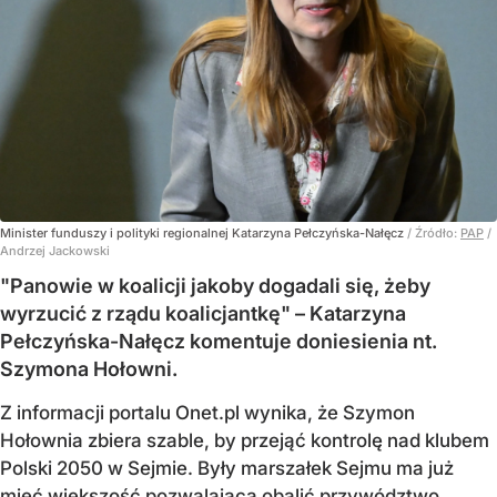
Minister funduszy i polityki regionalnej Katarzyna Pełczyńska-Nałęcz
/ Źródło:
PAP
/
Andrzej Jackowski
"Panowie w koalicji jakoby dogadali się, żeby
wyrzucić z rządu koalicjantkę" – Katarzyna
Pełczyńska-Nałęcz komentuje doniesienia nt.
Szymona Hołowni.
Z informacji portalu Onet.pl wynika, że Szymon
Hołownia zbiera szable, by przejąć kontrolę nad klubem
Polski 2050 w Sejmie. Były marszałek Sejmu ma już
mieć większość pozwalającą obalić przywództwo