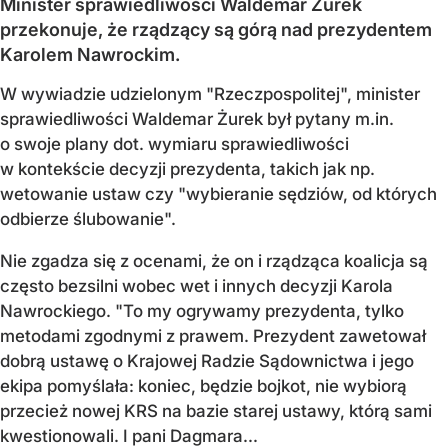
Minister sprawiedliwości Waldemar Żurek
przekonuje, że rządzący są górą nad prezydentem
Karolem Nawrockim.
W wywiadzie udzielonym "Rzeczpospolitej", minister
sprawiedliwości Waldemar Żurek był pytany m.in.
o swoje plany dot. wymiaru sprawiedliwości
w kontekście decyzji prezydenta, takich jak np.
wetowanie ustaw czy "wybieranie sędziów, od których
odbierze ślubowanie".
Nie zgadza się z ocenami, że on i rządząca koalicja są
często bezsilni wobec wet i innych decyzji Karola
Nawrockiego. "To my ogrywamy prezydenta, tylko
metodami zgodnymi z prawem. Prezydent zawetował
dobrą ustawę o Krajowej Radzie Sądownictwa i jego
ekipa pomyślała: koniec, będzie bojkot, nie wybiorą
przecież nowej KRS na bazie starej ustawy, którą sami
kwestionowali. I pani Dagmara...