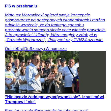
PiS w przebraniu
Mateusz Morawiecki opierał swoje koncepcje
gospodarcze na postępowych ekonomistach i można
odnieść wrażenie, że do tamtego sposobu
prezentowania samego siebie chce właśnie powrócić.
A to opowieści i klimaty, które mogłyby zdobyć w
„Gazecie Wyborczej”, „Polityce” czy TVN24 uznanie.
Opinie
Kraj
DoRzeczy+
W numerze
"Nie będzie żadnego wycofywania się". Izrael mówi
Trumpowi "nie"
Premier Izraela Benjamin Netanjahu odrzucił