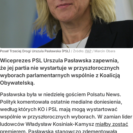
Poseł Trzeciej Drogi Urszula Pasławska (PSL)
/ Źródło:
PAP
/
Marcin Obara
Wiceprezes PSL Urszula Pasławska zapewnia,
że jej partia nie wystartuje w przyszłorocznych
wyborach parlamentarnych wspólnie z Koalicją
Obywatelską.
Pasławska była w niedzielę gościem Polsatu News.
Polityk komentowała ostatnie medialne doniesienia,
według których KO i PSL mają mogą wystartować
wspólnie w przyszłorocznych wyborach. W zamian lider
ludowców Władysław Kosiniak-Kamysz
miałby zostać
premierem
. Pasławska stanowczo zdementowała