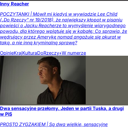
Inny Reacher
POCZYTANKI | Mówił mi kiedyś w wywiadzie Lee Child
(„Do Rzeczy” nr 19/2018), że największy kłopot w pisaniu
powieści o Jacku Reacherze to wymyślenie wiarygodnego
powodu, dla którego wplątuje się w kabałę: Co sprawia, że
wędrujący przez Amerykę nomad angażuje się akurat w
taką, a nie inną kryminalną sprawę?
Opinie
Kraj
Kultura
DoRzeczy+
W numerze
Dwa sensacyjne przełomy. Jeden w partii Tuska, a drugi
w PiS
PROSTO ZYGZAKIEM | Są dwa wielkie, sensacyjne