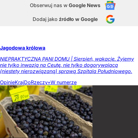
Obserwuj nas
w
Google News
Dodaj jako
źródło w Google
Jagodowa królowa
NIEPRAKTYCZNA PANI DOMU | Sierpień, wakacje. Żyjemy
nie tylko inwazją na Ceutę, nie tylko dogorywającą
(niestety nierozwiązaną) sprawą Szpitala Południowego.
Opinie
Kraj
DoRzeczy+
W numerze