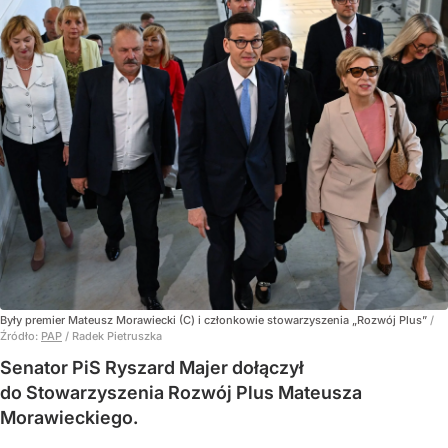
Były premier Mateusz Morawiecki (C) i członkowie stowarzyszenia „Rozwój Plus”
/
Źródło:
PAP
/
Radek Pietruszka
Senator PiS Ryszard Majer dołączył
do Stowarzyszenia Rozwój Plus Mateusza
Morawieckiego.