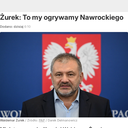
Żurek: To my ogrywamy Nawrockiego
Dodano:
dzisiaj
6:10
Waldemar Żurek
/ Źródło:
PAP
/
Darek Delmanowicz