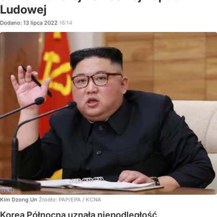
Ludowej
Dodano:
13
lipca
2022
16:14
Kim Dzong Un
Źródło:
PAP/EPA
/
KCNA
Korea Północna uznała niepodległość