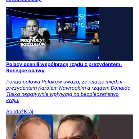
Polacy ocenili współpracę rządu z prezydentem.
Rosnące obawy
Ponad połowa Polaków uważa, że relacje między
prezydentem Karolem Nawrockim a rządem Donalda
Tuska negatywnie wpływają na bezpieczeństwo
kraju.
Sondaż
Kraj