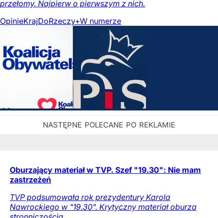
przełomy. Najpierw o pierwszym z nich.
Opinie
Kraj
DoRzeczy+
W numerze
Oburzający materiał w TVP. Szef "19.30": Nie mam
zastrzeżeń
TVP podsumowała rok prezydentury Karola
Nawrockiego w "19.30". Krytyczny materiał oburza
stronniczością.