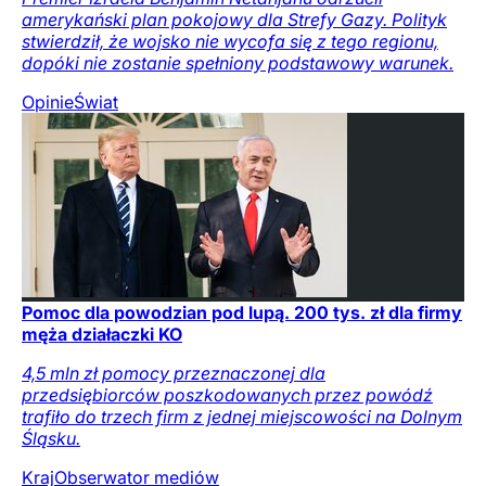
amerykański plan pokojowy dla Strefy Gazy. Polityk
stwierdził, że wojsko nie wycofa się z tego regionu,
dopóki nie zostanie spełniony podstawowy warunek.
Opinie
Świat
Pomoc dla powodzian pod lupą. 200 tys. zł dla firmy
męża działaczki KO
4,5 mln zł pomocy przeznaczonej dla
przedsiębiorców poszkodowanych przez powódź
trafiło do trzech firm z jednej miejscowości na Dolnym
Śląsku.
Kraj
Obserwator mediów