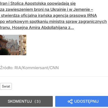
Iran i Stolica Apostolska opowiadają się
za zawieszeniem broni na Ukrainie i w Jemenie –
stwierdza oficjalna irańska agencja prasowa IRNA
po wtorkowym spotkaniu ministra spraw zagranicznych
Iranu, Hosejna Amira Abdollahijana z...
Źródło:
RIA/Kommiersant/CNN
Świat
SKOMENTUJ
UDOSTĘPNIJ
3