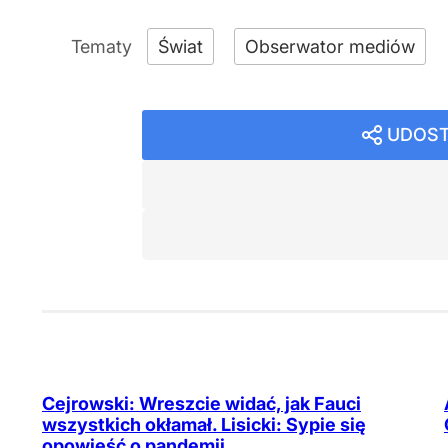
Świat
Obserwator mediów
UDOST
Cejrowski: Wreszcie widać, jak Fauci
wszystkich okłamał. Lisicki: Sypie się
opowieść o pandemii