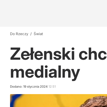
Do Rzeczy
/
Świat
Zełenski ch
medialny
Dodano:
19
stycznia
2024
12:51