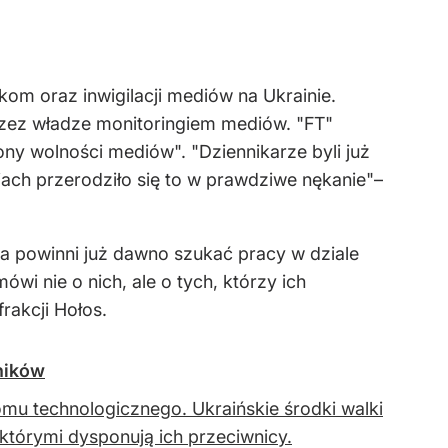
om oraz inwigilacji mediów na Ukrainie.
rzez władze monitoringiem mediów. "FT"
ny wolności mediów". "Dziennikarze byli już
iach przerodziło się to w prawdziwe nękanie"–
nta powinni już dawno szukać pracy w dziale
ówi nie o nich, ale o tych, którzy ich
rakcji Hołos.
wników
omu technologicznego. Ukraińskie środki walki
 którymi dysponują ich przeciwnicy.