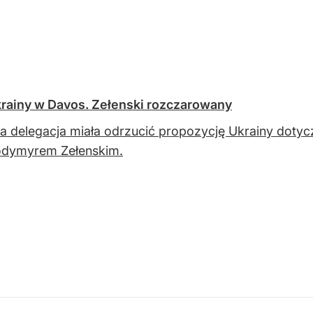
rainy w Davos. Zełenski rozczarowany
a delegacja miała odrzucić propozycję Ukrainy dotyc
odymyrem Zełenskim.