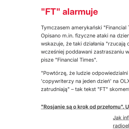
"FT" alarmuje
Tymczasem amerykański "Financial T
Opisano m.in. fizyczne ataki na dz
wskazuje, że taki działania "rzucają
wcześniej poddawani zastraszaniu w 
pisze "Financial Times".
"Powtórzę, że ludzie odpowiedzialni 
'copywriterzy na jeden dzień' na OLX.
zatrudniają" – tak tekst "FT" skome
"Rosjanie są o krok od przełomu". 
Jak in
radioe