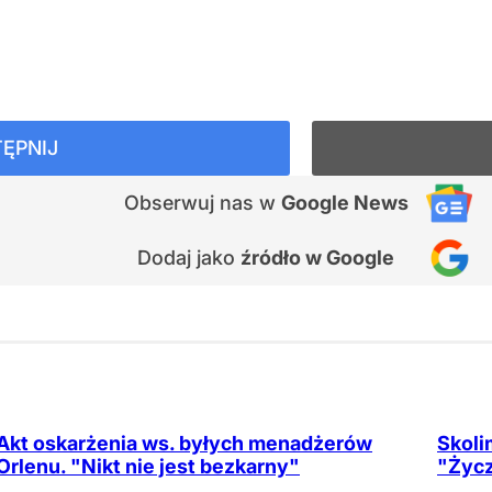
ĘPNIJ
Obserwuj nas
w
Google News
Dodaj jako
źródło w Google
Akt oskarżenia ws. byłych menadżerów
Skoli
Orlenu. "Nikt nie jest bezkarny"
"Życz