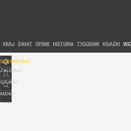
Udostępnij
14
Skomentuj
KRAJ
ŚWIAT
OPINIE
HISTORIA
TYGODNIK
KSIĄŻKI
WI
SUBSKRYBUJ
ZALOGUJ
SZUKAJ
MENU