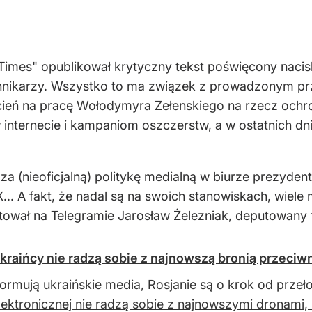
imes" opublikował krytyczny tekst poświęcony nacisk
iennikarzy. Wszystko to ma związek z prowadzonym p
 cień na pracę
Wołodymyra Zełenskiego
na rzecz ochro
internecie i kampaniom oszczerstw, a w ostatnich dn
za (nieoficjalną) politykę medialną w biurze prezyde
.. A fakt, że nadal są na swoich stanowiskach, wiele m
ntował na Telegramie Jarosław Żelezniak, deputowany f
Ukraińcy nie radzą sobie z najnowszą bronią przeci
formują ukraińskie media, Rosjanie są o krok od przeł
lektronicznej nie radzą sobie z najnowszymi dronami,