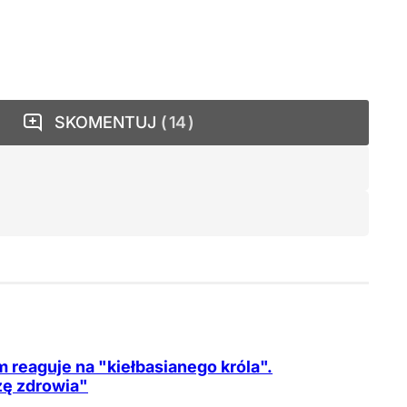
SKOMENTUJ
14
m reaguje na "kiełbasianego króla".
ę zdrowia"