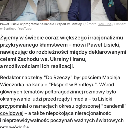
Paweł Lisicki w programie na kanale Ekspert w Bentleyu
/ Źródło:
YouTube
/
Ekspert
w Bentleyu, YouTube
Żyjemy w świecie coraz większego irracjonalizmu
przykrywanego kłamstwem – mówi Paweł Lisicki,
nawiązując do rozbieżności między deklarowanymi
celami Zachodu ws. Ukrainy i Iranu,
a możliwościami ich realizacji.
Redaktor naczelny "Do Rzeczy" był gościem Macieja
Wieczorka na kanale "Ekspert w Bentleyu". Wśród
głównych tematów półtoragodzinnej rozmowy było
okłamywanie ludzi przed rządy i media – tu Lisicki
przypomniał o
narracjach okresu ogłoszonej "pandemii"
covidowej
– a także niepokojąca nieracjonalność
i nieprzewidywalność poczynań ważnych światowych
przywódców.