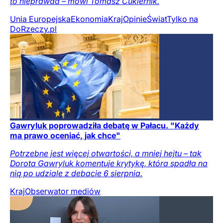
to nieprawda – mówi Tomasz Cukiernik.
Unia Europejska
Ekonomia
Kraj
Opinie
Świat
Tylko na
DoRzeczy.pl
Gawryluk poprowadziła debatę w Pałacu. "Każdy
ma prawo oceniać, jak chce"
Potrzebne jest więcej otwartości, a mniej hejtu – tak
Dorota Gawryluk komentuje krytykę, która spadła na
nią po udziale z debacie 6 sierpnia.
Kraj
Obserwator mediów