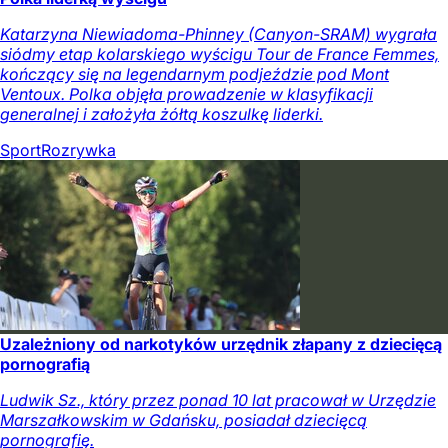
Katarzyna Niewiadoma-Phinney (Canyon-SRAM) wygrała
siódmy etap kolarskiego wyścigu Tour de France Femmes,
kończący się na legendarnym podjeździe pod Mont
Ventoux. Polka objęła prowadzenie w klasyfikacji
generalnej i założyła żółtą koszulkę liderki.
Sport
Rozrywka
Uzależniony od narkotyków urzędnik złapany z dziecięcą
pornografią
Ludwik Sz., który przez ponad 10 lat pracował w Urzędzie
Marszałkowskim w Gdańsku, posiadał dziecięcą
pornografię.