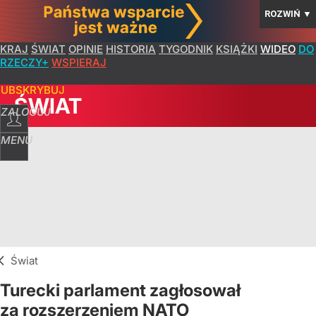
ROZWIŃ
▼
KRAJ
ŚWIAT
OPINIE
HISTORIA
TYGODNIK
KSIĄŻKI
WIDEO
DO
RZECZY+
WSPIERAJ
SUBSKRYBUJ
ŚWIAT
ZALOGUJ
MENU
Świat
Turecki parlament zagłosował
za rozszerzeniem NATO