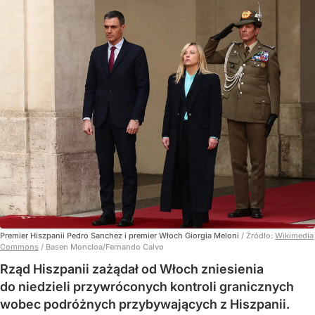
Premier Hiszpanii Pedro Sanchez i premier Włoch Giorgia Meloni
/ Źródło:
Wikimedia
Commons
/
Basen Moncloa/Fernando Calvo
Rząd Hiszpanii zażądał od Włoch zniesienia
do niedzieli przywróconych kontroli granicznych
wobec podróżnych przybywających z Hiszpanii.