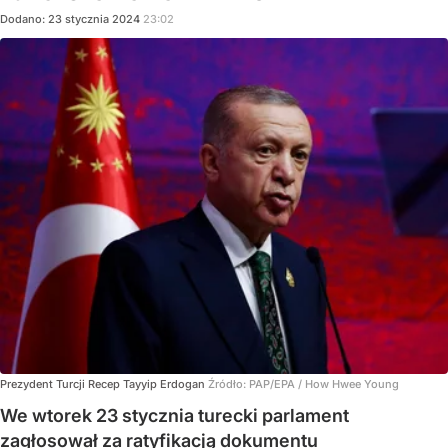
Dodano:
23
stycznia
2024
23:02
Prezydent Turcji Recep Tayyip Erdogan
Źródło:
PAP/EPA
/
How Hwee Young
We wtorek 23 stycznia turecki parlament
zagłosował za ratyfikacją dokumentu