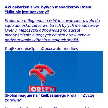
Akt oskarżenia ws. byłych menadżerów Orlenu.
"Nikt nie jest bezkarny"
Prokuratura Regionalna w Warszawie skierowała do
sądu akt oskarżenia ws. trzech byłych menadżerów
Orlenu. Mężczyźni odpowiedzą na zarzut
niedopełnienia ciążących na nich obowiązków
nadzorowania i dbania o majątek spółki.
Kraj
Ekonomia
Opinie
Obserwator mediów
Skolim reaguje na "kiełbasianego króla". "Życzę
zdrowia"