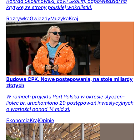
Konrad Skolimowski, czyli Skolim, odpowiedział na
krytykę ze strony polskiej wokalistki.
Rozrywka
Gwiazdy
Muzyka
Kraj
Budowa CPK. Nowe postępowania, na stole miliardy
złotych
W ramach projektu Port Polska w okresie styczeń-
lipiec br. uruchomiono 29 postępowań inwestycyjnych
o wartości ponad 14 mld zł.
Ekonomia
Kraj
Opinie