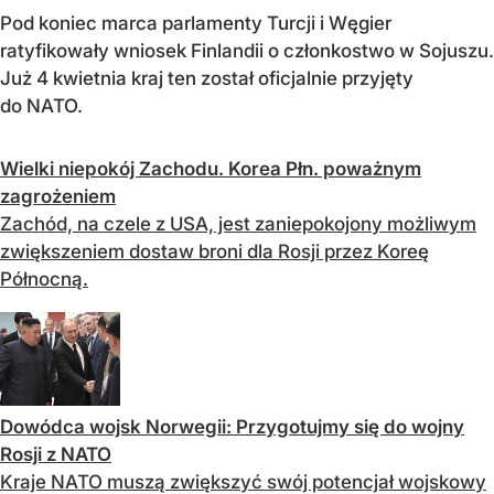
Pod koniec marca parlamenty Turcji i Węgier
ratyfikowały wniosek Finlandii o członkostwo w Sojuszu.
Już 4 kwietnia kraj ten został oficjalnie przyjęty
do NATO.
Wielki niepokój Zachodu. Korea Płn. poważnym
zagrożeniem
Zachód, na czele z USA, jest zaniepokojony możliwym
zwiększeniem dostaw broni dla Rosji przez Koreę
Północną.
Dowódca wojsk Norwegii: Przygotujmy się do wojny
Rosji z NATO
Kraje NATO muszą zwiększyć swój potencjał wojskowy