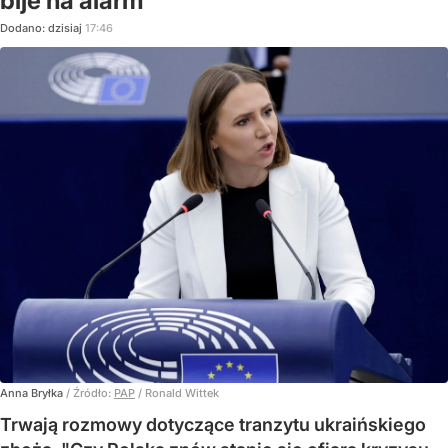
bije na alarm
Dodano:
dzisiaj
17:46
Anna Bryłka
/ Źródło:
PAP
/
Ronald Wittek
Trwają rozmowy dotyczące tranzytu ukraińskiego