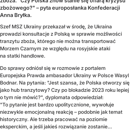
zboża. "Czy Polska znów stanie się ofiarą kryzysu
zbożowego?" – pyta europosłanka Konfederacji
Anna Bryłka.
Szef MSZ Ukrainy przekazał w środę, że Ukraina
prowadzi konsultacje z Polską w sprawie możliwości
tranzytu zboża, którego nie można transportować
Morzem Czarnym ze względu na rosyjskie ataki
na statki handlowe.
Do sprawy odniósł się w rozmowie z portalem
Europejska Prawda ambasador Ukrainy w Polsce Wasyl
Bodnar. Na pytania: "Jest szansa, że Polska otworzy się
jako hub tranzytowy? Czy po blokadzie 2023 roku lepiej
o tym nie mówić?", dyplomata odpowiedział:
"To pytanie jest bardzo upolitycznione, wywołuje
niezwykle emocjonalną reakcję – podobnie jak temat
historyczny. Ale trzeba pracować na poziomie
eksperckim, a jeśli jakieś rozwiązanie zostanie...