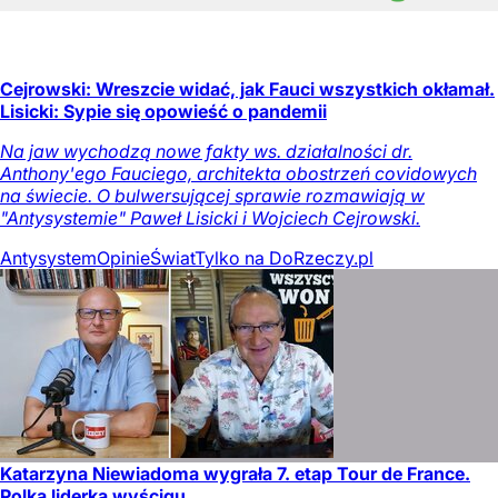
Cejrowski: Wreszcie widać, jak Fauci wszystkich okłamał.
Lisicki: Sypie się opowieść o pandemii
Na jaw wychodzą nowe fakty ws. działalności dr.
Anthony'ego Fauciego, architekta obostrzeń covidowych
na świecie. O bulwersującej sprawie rozmawiają w
"Antysystemie" Paweł Lisicki i Wojciech Cejrowski.
Antysystem
Opinie
Świat
Tylko na DoRzeczy.pl
Katarzyna Niewiadoma wygrała 7. etap Tour de France.
Polka liderką wyścigu