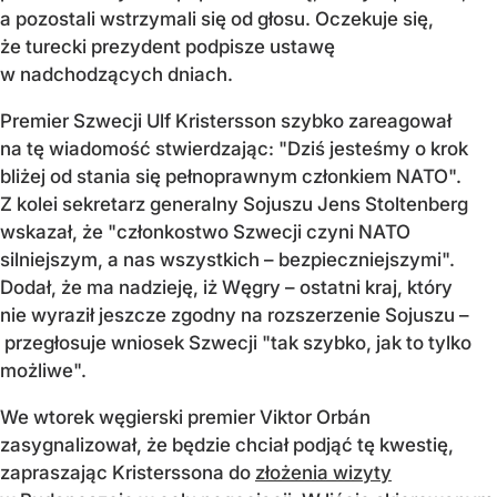
a pozostali wstrzymali się od głosu. Oczekuje się,
że turecki prezydent podpisze ustawę
w nadchodzących dniach.
Premier Szwecji Ulf Kristersson szybko zareagował
na tę wiadomość stwierdzając: "Dziś jesteśmy o krok
bliżej od stania się pełnoprawnym członkiem NATO".
Z kolei sekretarz generalny Sojuszu Jens Stoltenberg
wskazał, że "członkostwo Szwecji czyni NATO
silniejszym, a nas wszystkich – bezpieczniejszymi".
Dodał, że ma nadzieję, iż Węgry – ostatni kraj, który
nie wyraził jeszcze zgodny na rozszerzenie Sojuszu –
przegłosuje wniosek Szwecji "tak szybko, jak to tylko
możliwe".
We wtorek węgierski premier Viktor Orbán
zasygnalizował, że będzie chciał podjąć tę kwestię,
zapraszając Kristerssona do
złożenia wizyty