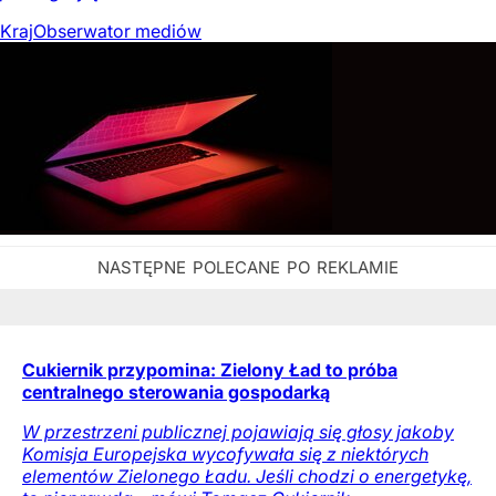
Kraj
Obserwator mediów
Cukiernik przypomina: Zielony Ład to próba
centralnego sterowania gospodarką
W przestrzeni publicznej pojawiają się głosy jakoby
Komisja Europejska wycofywała się z niektórych
elementów Zielonego Ładu. Jeśli chodzi o energetykę,