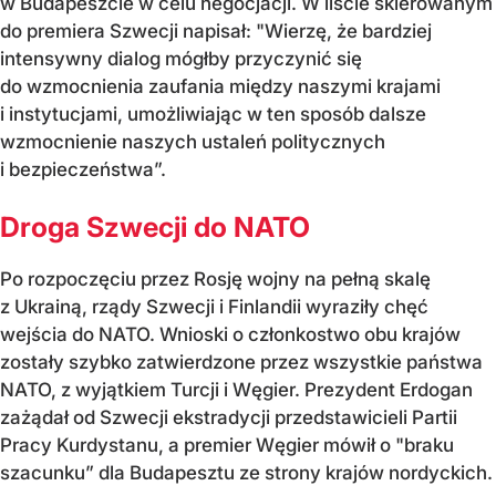
w Budapeszcie w celu negocjacji. W liście skierowanym
do premiera Szwecji napisał: "Wierzę, że bardziej
intensywny dialog mógłby przyczynić się
do wzmocnienia zaufania między naszymi krajami
i instytucjami, umożliwiając w ten sposób dalsze
wzmocnienie naszych ustaleń politycznych
i bezpieczeństwa”.
Droga Szwecji do NATO
Po rozpoczęciu przez Rosję wojny na pełną skalę
z Ukrainą, rządy Szwecji i Finlandii wyraziły chęć
wejścia do NATO. Wnioski o członkostwo obu krajów
zostały szybko zatwierdzone przez wszystkie państwa
NATO, z wyjątkiem Turcji i Węgier. Prezydent Erdogan
zażądał od Szwecji ekstradycji przedstawicieli Partii
Pracy Kurdystanu, a premier Węgier mówił o "braku
szacunku” dla Budapesztu ze strony krajów nordyckich.