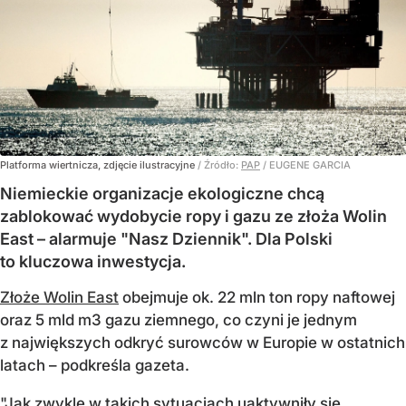
Platforma wiertnicza, zdjęcie ilustracyjne
/ Źródło:
PAP
/
EUGENE GARCIA
Niemieckie organizacje ekologiczne chcą
zablokować wydobycie ropy i gazu ze złoża Wolin
East – alarmuje "Nasz Dziennik". Dla Polski
to kluczowa inwestycja.
Złoże Wolin East
obejmuje ok. 22 mln ton ropy naftowej
oraz 5 mld m3 gazu ziemnego, co czyni je jednym
z największych odkryć surowców w Europie w ostatnich
latach – podkreśla gazeta.
"Jak zwykle w takich sytuacjach uaktywniły się