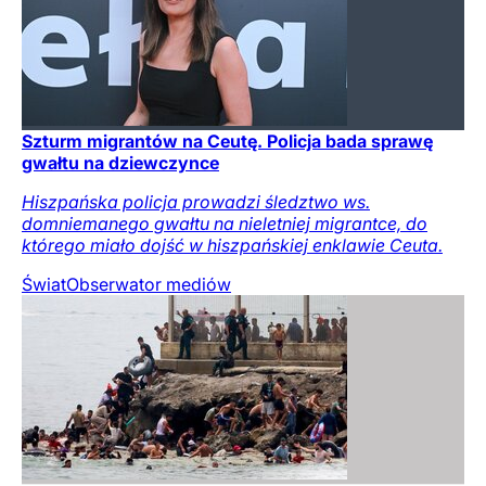
Szturm migrantów na Ceutę. Policja bada sprawę
gwałtu na dziewczynce
Hiszpańska policja prowadzi śledztwo ws.
domniemanego gwałtu na nieletniej migrantce, do
którego miało dojść w hiszpańskiej enklawie Ceuta.
Świat
Obserwator mediów