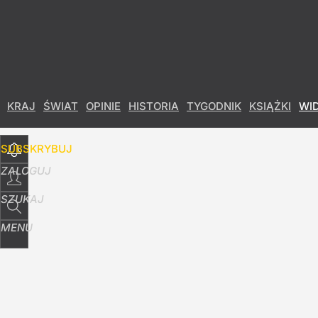
Udostępnij
2
Skomentuj
KRAJ
ŚWIAT
OPINIE
HISTORIA
TYGODNIK
KSIĄŻKI
WI
SUBSKRYBUJ
ZALOGUJ
SZUKAJ
MENU