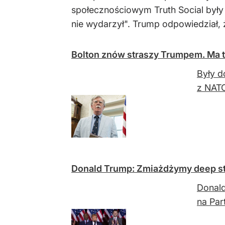
społecznościowym Truth Social były p
nie wydarzył". Trump odpowiedział, 
Bolton znów straszy Trumpem. Ma t
Były d
z NATO
Donald Trump: Zmiażdżymy deep st
Donald
na Par