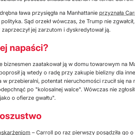
drębna ława przysięgła na Manhattanie
przyznała Car
polityka. Sąd orzekł wówczas, że Trump nie zgwałcił, 
y zaprzeczył jej zarzutom i dyskredytował ją.
ej napaści?
że biznesmen zaatakował ją w domu towarowym na Man
rosił ją wtedy o radę przy zakupie bielizny dla innej 
 w przebieralni, potentat nieruchomości rzucił się na 
o odepchnąć po "kolosalnej walce". Wówczas nie zgłosi
jako o ofierze gwałtu".
 oszustwo
 oskarżeniom
– Carroll po raz pierwszy posądziła go 