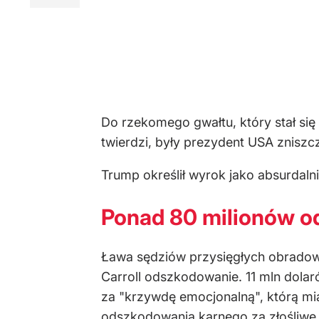
Do rzekomego gwałtu, który stał się
twierdzi, były prezydent USA zniszczy
Trump określił wyrok jako absurdalni
Ponad 80 milionów od
Ława sędziów przysięgłych obradował
Carroll odszkodowanie. 11 mln dolaró
za "krzywdę emocjonalną", którą mi
odszkodowania karnego za złośliwe d