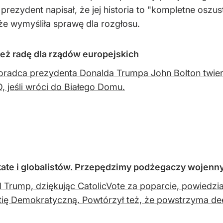
rezydent napisał, że jej historia to "kompletne oszu
że wymyśliła sprawę dla rozgłosu.
eż radę dla rządów europejskich
oradca prezydenta Donalda Trumpa John Bolton twier
, jeśli wróci do Białego Domu.
ate i globalistów. Przepędzimy podżegaczy wojenn
 Trump, dziękując CatolicVote za poparcie, powiedzia
tię Demokratyczną. Powtórzył też, że powstrzyma dee