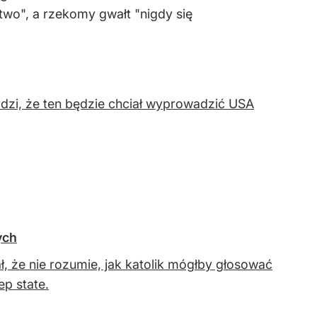
stwo", a rzekomy gwałt "nigdy się
dzi, że ten będzie chciał wyprowadzić USA
ych
ł, że nie rozumie, jak katolik mógłby głosować
p state.