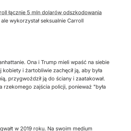
roll łącznie 5 mln dolarów odszkodowania
ale wykorzystał seksualnie Carroll
hattanie. Ona i Trump mieli wpaść na siebie
kobiety i żartobliwie zachęcił ją, aby była
nią, przygwoździł ją do ściany i zaatakował.
ła rzekomego zajścia policji, ponieważ "była
o gwałt w 2019 roku. Na swoim medium