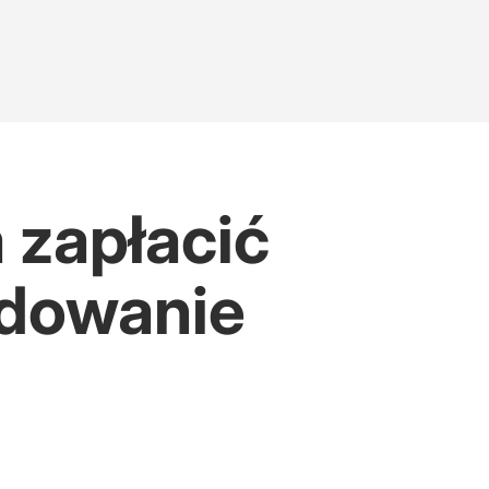
 zapłacić
odowanie