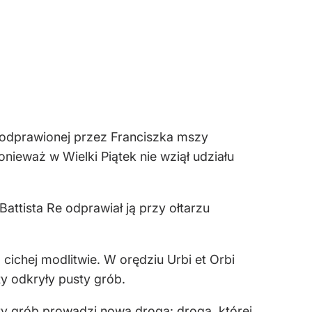
w odprawionej przez Franciszka mszy
ieważ w Wielki Piątek nie wziął udziału
attista Re odprawiał ją przy ołtarzu
a cichej modlitwie. W orędziu Urbi et Orbi
ty odkryły pusty grób.
ty grób prowadzi nowa droga: droga, której