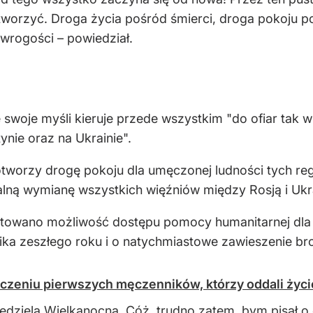
otworzyć. Droga życia pośród śmierci, droga pokoju 
wrogości – powiedział.
 swoje myśli kieruje przede wszystkim "do ofiar tak wie
ynie oraz na Ukrainie".
otworzy drogę pokoju dla umęczonej ludności tych r
ną wymianę wszystkich więźniów między Rosją i Ukrai
towano możliwość dostępu pomocy humanitarnej dla 
a zeszłego roku i o natychmiastowe zawieszenie broni
zeniu pierwszych męczenników, którzy oddali życie
iedziela Wielkanocna. Cóż, trudno zatem, bym pisał 