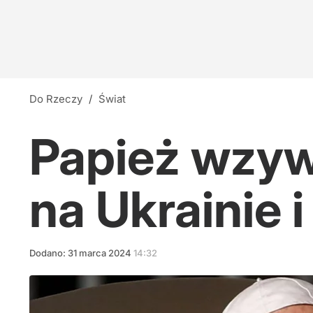
Do Rzeczy
/
Świat
Papież wzyw
na Ukrainie 
Dodano:
31
marca
2024
14:32