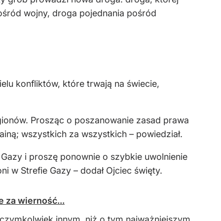
pośród wojny, droga pojednania pośród
lu konfliktów, które trwają na świecie,
egionów. Prosząc o poszanowanie zasad prawa
ną; wszystkich za wszystkich – powiedział.
Gazy i proszę ponownie o szybkie uwolnienie
 w Strefie Gazy – dodał Ojciec święty.
 za wierność...
o czymkolwiek innym, niż o tym najważniejszym