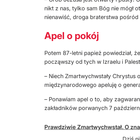
nikt z nas, tylko sam Bóg nie mógł 
nienawiść, droga braterstwa pośród 
Apel o pokój
Potem 87-letni papież powiedział, że
począwszy od tych w Izraelu i Palest
– Niech Zmartwychwstały Chrystus 
międzynarodowego apeluję o general
– Ponawiam apel o to, aby zagwaran
zakładników porwanych 7 październik
Prawdziwie Zmartwychwstał. O znac
Dziś n