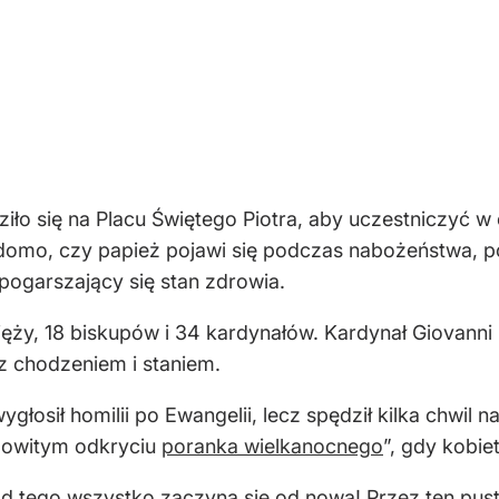
ziło się na Placu Świętego Piotra, aby uczestniczyć 
domo, czy papież pojawi się podczas nabożeństwa, pon
ogarszający się stan zdrowia.
ży, 18 biskupów i 34 kardynałów. Kardynał Giovanni B
z chodzeniem i staniem.
łosił homilii po Ewangelii, lecz spędził kilka chwil n
mowitym odkryciu
poranka wielkanocnego
”, gdy kobie
 Od tego wszystko zaczyna się od nowa! Przez ten pus