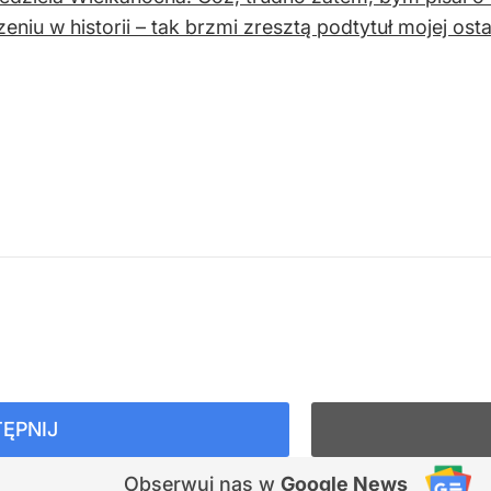
eniu w historii – tak brzmi zresztą podtytuł mojej ost
ĘPNIJ
Obserwuj nas
w
Google News