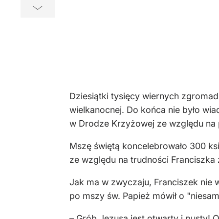
Dziesiątki tysięcy wiernych zgromad
wielkanocnej. Do końca nie było wia
w Drodze Krzyżowej ze względu na p
Mszę świętą koncelebrowało 300 księ
ze względu na trudności Franciszka 
Jak ma w zwyczaju, Franciszek nie wyg
po mszy św. Papież mówił o "niesa
– Grób Jezusa jest otwarty i pusty!