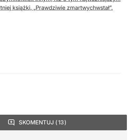
atniej książki, „Prawdziwie zmartwychwstał”.
SKOMENTUJ
13