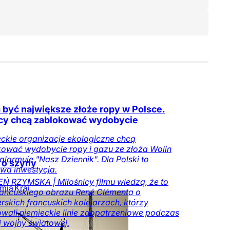
 być największe złoże ropy w Polsce.
y chcą zablokować wydobycie
ckie organizacje ekologiczne chcą
ować wydobycie ropy i gazu ze złoża Wolin
 alarmuje "Nasz Dziennik". Dla Polski to
 o szyny
wa inwestycja.
Ń RZYMSKA | Miłośnicy filmu wiedzą, że to
mia
Kraj
francuskiego obrazu René Clémenta o
rskich francuskich kolejarzach, którzy
wali niemieckie linie zaopatrzeniowe podczas
j wojny światowej.