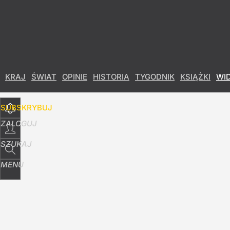
Udostępnij
13
Skomentuj
KRAJ
ŚWIAT
OPINIE
HISTORIA
TYGODNIK
KSIĄŻKI
WI
SUBSKRYBUJ
ZALOGUJ
SZUKAJ
MENU