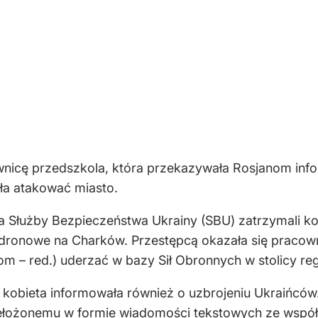
nicę przedszkola, która przekazywała Rosjanom inform
ła atakować miasto.
wa Służby Bezpieczeństwa Ukrainy (SBU) zatrzymali k
i dronowe na Charków. Przestępcą okazała się praco
m – red.) uderzać w bazy Sił Obronnych w stolicy re
k kobieta informowała również o uzbrojeniu Ukraińcó
zełożonemu w formie wiadomości tekstowych ze wspó