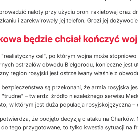
prowadzić naloty przy użyciu broni rakietowej oraz 
kaniu i zarekwirowały jej telefon. Grozi jej dożywocie
rkowa będzie chciał kończyć wo
realistyczny cel", po którym wojna może stopniowo s
arnych ostrzałów obwodu Biełgorodu, konieczne jest 
y region rosyjski jest ostrzeliwany właśnie z obwod
bezpieczeństwa są przekonani, że armia rosyjska jes
"trudne" – twierdzi źródło niezależnego serwisu Meduz
to, w którym jest duża populacja rosyjskojęzyczna – 
 potwierdza, że podjęto decyzję o ataku na Charków. 
 do tego przygotowane, to tylko kwestia sytuacji na