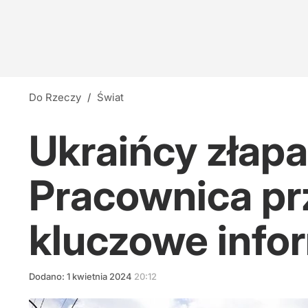
Do Rzeczy
/
Świat
Ukraińcy złapa
Pracownica pr
kluczowe info
Dodano:
1
kwietnia
2024
20:12