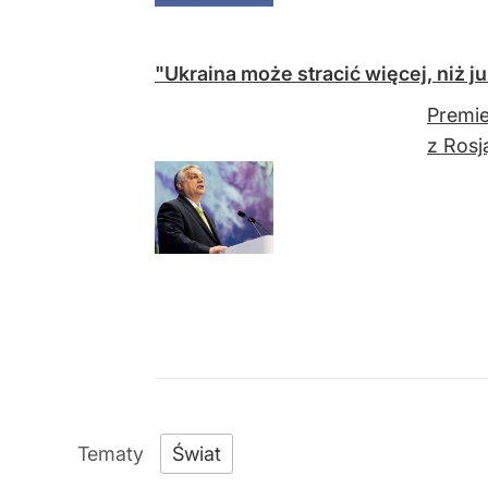
"Ukraina może stracić więcej, niż j
Premie
z Rosj
Świat