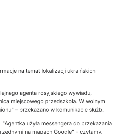
acje na temat lokalizacji ukraińskich
olejnego agenta rosyjskiego wywiadu,
wnica miejscowego przedszkola. W wolnym
gionu" – przekazano w komunikacie służb.
w. "Agentka użyła messengera do przekazania
łrzędnymi na mapach Google" – czytamy.