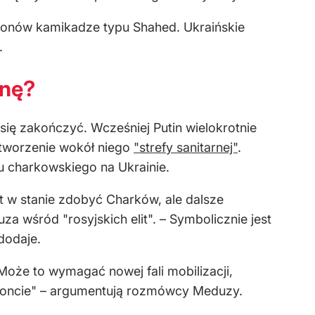
dronów kamikadze typu Shahed. Ukraińskie
.
jnę?
ię zakończyć. Wcześniej Putin wielokrotnie
utworzenie wokół niego
"strefy sanitarnej"
.
u charkowskiego na Ukrainie.
t w stanie zdobyć Charków, ale dalsze
a wśród "rosyjskich elit". – Symbolicznie jest
dodaje.
Może to wymagać nowej fali mobilizacji,
 froncie" – argumentują rozmówcy Meduzy.