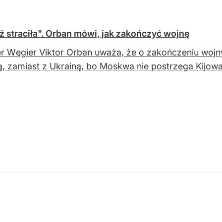
uż straciła". Orban mówi, jak zakończyć wojnę
r Węgier Viktor Orban uważa, że o zakończeniu woj
ą, zamiast z Ukrainą, bo Moskwa nie postrzega Kijowa 