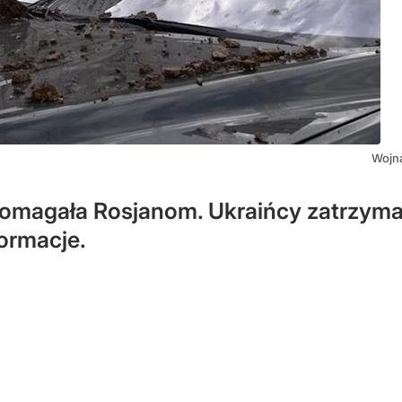
Wojna
omagała Rosjanom. Ukraińcy zatrzymali
formacje.