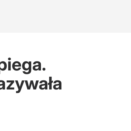
piega.
azywała