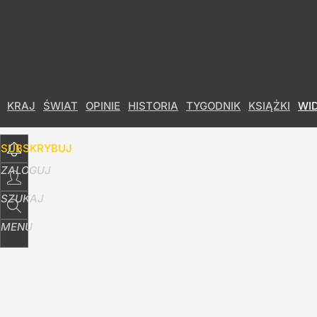
Udostępnij
6
Skomentuj
KRAJ
ŚWIAT
OPINIE
HISTORIA
TYGODNIK
KSIĄŻKI
WI
SUBSKRYBUJ
ZALOGUJ
SZUKAJ
MENU