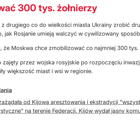
wać 300 tys. żołnierzy
 z drugiego co do wielkości miasta Ukrainy zrobić dru
, jak Rosjanie umieją walczyć w cywilizowany sposób
je, że Moskwa chce zmobilizować co najmniej 300 tys.
zajęty przez wojska rosyjskie po rozpoczęciu inwazj
iły większość miast i wsi w regionie.
dania
zażądała od Kijowa aresztowania i ekstradycji "wszy
ystyczne" na terenie Federacji. Kijów wydał jasny komu