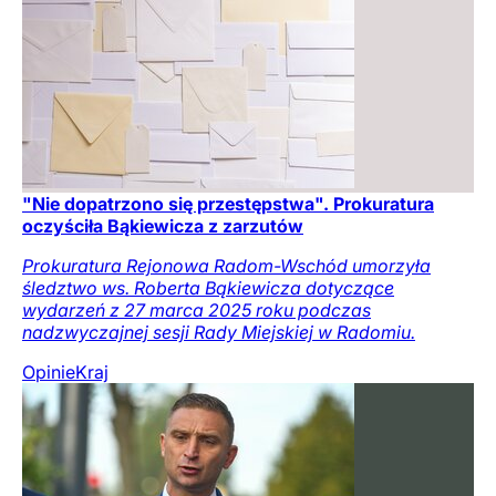
"Nie dopatrzono się przestępstwa". Prokuratura
oczyściła Bąkiewicza z zarzutów
Prokuratura Rejonowa Radom-Wschód umorzyła
śledztwo ws. Roberta Bąkiewicza dotyczące
wydarzeń z 27 marca 2025 roku podczas
nadzwyczajnej sesji Rady Miejskiej w Radomiu.
Opinie
Kraj