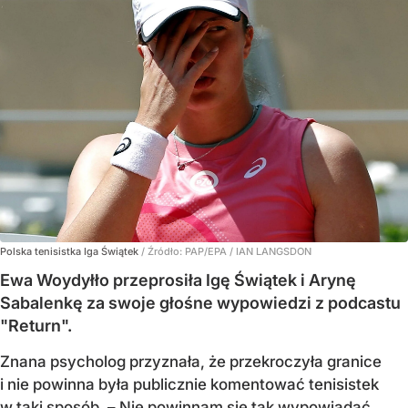
Polska tenisistka Iga Świątek
/ Źródło:
PAP/EPA
/
IAN LANGSDON
Ewa Woydyłło przeprosiła Igę Świątek i Arynę
Sabalenkę za swoje głośne wypowiedzi z podcastu
"Return".
Znana psycholog przyznała, że przekroczyła granice
i nie powinna była publicznie komentować tenisistek
w taki sposób. – Nie powinnam się tak wypowiadać