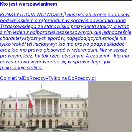
Kto jest warszawianinem
KONSTYTUCJA WOLNOŚCI || Ruszyło zbieranie podpisów
pod wnioskiem o referendum w sprawie odwołania pana
Trzaskowskiego ze stanowiska prezydenta stolicy, a wraz
z nim jeden z najbardziej bezsensownych, ale jednocześnie
charakterystycznych sporów, napędzających emocje nie
tylko wokół tej inicjatywy: kto ma prawo podpis składać
oraz kto ma prawo głosować w referendum. Nie w sensie
prawnym, lecz, by tak rzec, etycznym. A czasami – kto ma
nawet prawo wypowiadać się w sprawie tego, jak
funkcjonuje stolica.
Opinie
Kraj
DoRzeczy+
Tylko na DoRzeczy.pl