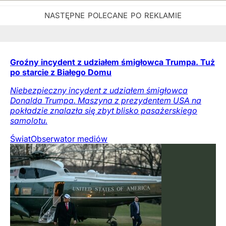
Groźny incydent z udziałem śmigłowca Trumpa. Tuż
po starcie z Białego Domu
Niebezpieczny incydent z udziałem śmigłowca
Donalda Trumpa. Maszyna z prezydentem USA na
pokładzie znalazła się zbyt blisko pasażerskiego
samolotu.
Świat
Obserwator mediów