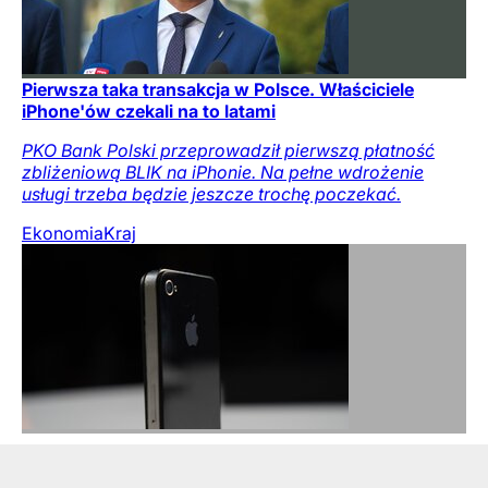
Pierwsza taka transakcja w Polsce. Właściciele
iPhone'ów czekali na to latami
PKO Bank Polski przeprowadził pierwszą płatność
zbliżeniową BLIK na iPhonie. Na pełne wdrożenie
usługi trzeba będzie jeszcze trochę poczekać.
Ekonomia
Kraj