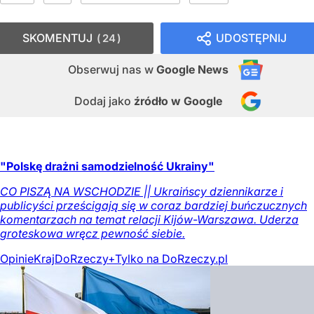
SKOMENTUJ
UDOSTĘPNIJ
24
Obserwuj nas
w
Google News
Dodaj jako
źródło w Google
"Polskę drażni samodzielność Ukrainy"
CO PISZĄ NA WSCHODZIE || Ukraińscy dziennikarze i
publicyści prześcigają się w coraz bardziej buńczucznych
komentarzach na temat relacji Kijów-Warszawa. Uderza
groteskowa wręcz pewność siebie.
Opinie
Kraj
DoRzeczy+
Tylko na DoRzeczy.pl