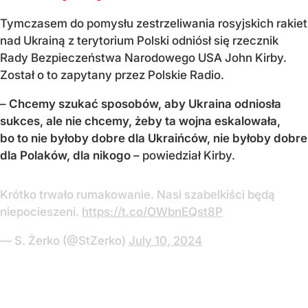
Tymczasem do pomysłu zestrzeliwania rosyjskich rakiet
nad Ukrainą z terytorium Polski odniósł się rzecznik
Rady Bezpieczeństwa Narodowego USA John Kirby.
Został o to zapytany przez Polskie Radio.
–
Chcemy szukać sposobów, aby Ukraina odniosła
sukces, ale nie chcemy, żeby ta wojna eskalowała,
bo to nie byłoby dobre dla Ukraińców, nie byłoby dobre
dla Polaków, dla nikogo
– powiedział Kirby.
Krótko trwało rumakowanie. Nasi szabelkiści będą
niepocieszeni.
https://t.co/OWbnEQst8P
— S. Żerko (@StZerko)
July 10, 2024