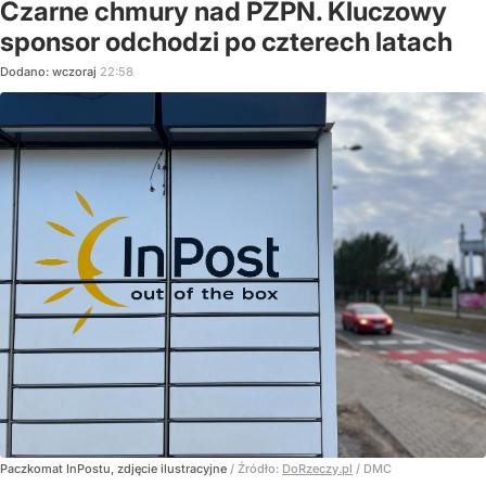
Czarne chmury nad PZPN. Kluczowy
sponsor odchodzi po czterech latach
Dodano:
wczoraj
22:58
Paczkomat InPostu, zdjęcie ilustracyjne
/ Źródło:
DoRzeczy.pl
/
DMC