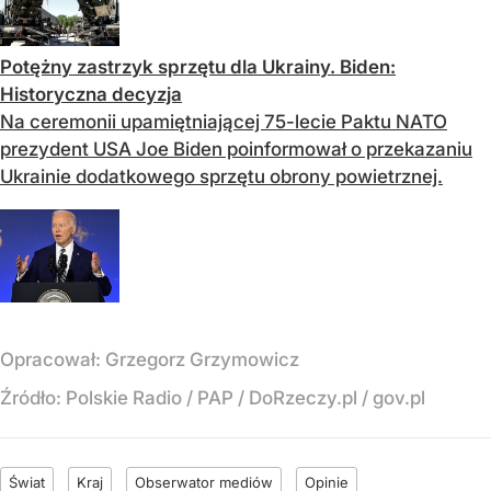
Potężny zastrzyk sprzętu dla Ukrainy. Biden:
Historyczna decyzja
Na ceremonii upamiętniającej 75-lecie Paktu NATO
prezydent USA Joe Biden poinformował o przekazaniu
Ukrainie dodatkowego sprzętu obrony powietrznej.
Opracował:
Grzegorz Grzymowicz
Źródło:
Polskie Radio / PAP / DoRzeczy.pl / gov.pl
Świat
Kraj
Obserwator mediów
Opinie