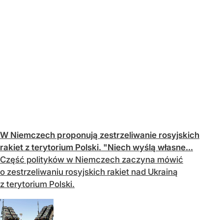
W Niemczech proponują zestrzeliwanie rosyjskich
rakiet z terytorium Polski. "Niech wyślą własne...
Część polityków w Niemczech zaczyna mówić
o zestrzeliwaniu rosyjskich rakiet nad Ukrainą
z terytorium Polski.