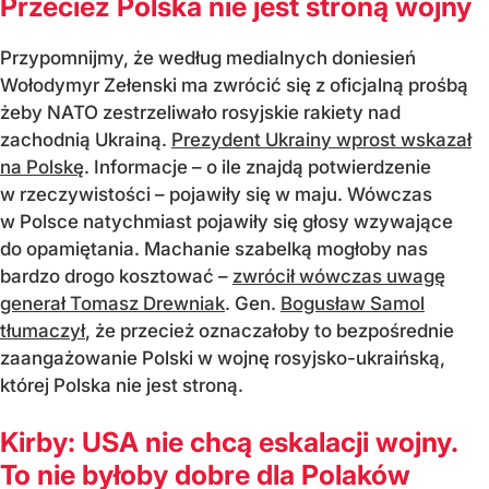
Przecież Polska nie jest stroną wojny
Przypomnijmy, że według medialnych doniesień
Wołodymyr Zełenski ma zwrócić się z oficjalną prośbą
żeby NATO zestrzeliwało rosyjskie rakiety nad
zachodnią Ukrainą.
Prezydent Ukrainy wprost wskazał
na Polskę
. Informacje – o ile znajdą potwierdzenie
w rzeczywistości – pojawiły się w maju. Wówczas
w Polsce natychmiast pojawiły się głosy wzywające
do opamiętania. Machanie szabelką mogłoby nas
bardzo drogo kosztować –
zwrócił wówczas uwagę
generał Tomasz Drewniak
. Gen.
Bogusław Samol
tłumaczył
, że przecież oznaczałoby to bezpośrednie
zaangażowanie Polski w wojnę rosyjsko-ukraińską,
której Polska nie jest stroną.
Kirby: USA nie chcą eskalacji wojny.
To nie byłoby dobre dla Polaków