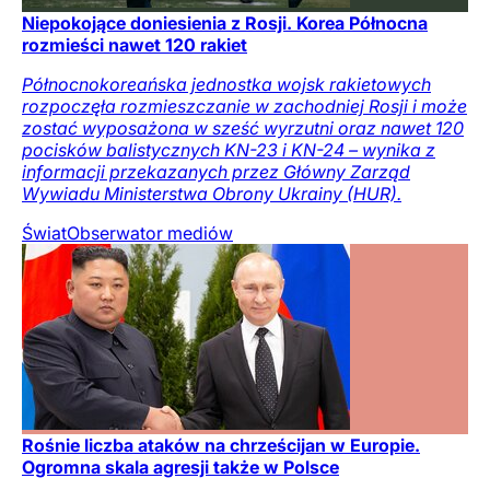
Niepokojące doniesienia z Rosji. Korea Północna
rozmieści nawet 120 rakiet
Północnokoreańska jednostka wojsk rakietowych
rozpoczęła rozmieszczanie w zachodniej Rosji i może
zostać wyposażona w sześć wyrzutni oraz nawet 120
pocisków balistycznych KN-23 i KN-24 – wynika z
informacji przekazanych przez Główny Zarząd
Wywiadu Ministerstwa Obrony Ukrainy (HUR).
Świat
Obserwator mediów
Rośnie liczba ataków na chrześcijan w Europie.
Ogromna skala agresji także w Polsce