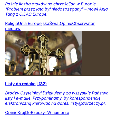
Rośnie liczba ataków na chrześcijan w Europie.
"Problem przez lata był niedostrzegany" – mówi Anja
Tang z OIDAC Europe.
Religia
Unia Europejska
Świat
Opinie
Obserwator
mediów
Listy do redakcji (32)
Drodzy Czytelnicy! Dziękujemy za wszystkie Państwa
listy i e-maile. Przypominamy, by korespondencję
elektroniczną kierować na adres: listy@dorzeczy.pl.
Opinie
Kraj
DoRzeczy+
W numerze