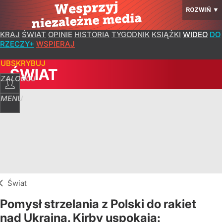
ROZWIŃ
▼
KRAJ
ŚWIAT
OPINIE
HISTORIA
TYGODNIK
KSIĄŻKI
WIDEO
DO
RZECZY+
WSPIERAJ
SUBSKRYBUJ
ŚWIAT
ZALOGUJ
MENU
Świat
Pomysł strzelania z Polski do rakiet
nad Ukrainą. Kirby uspokaja: