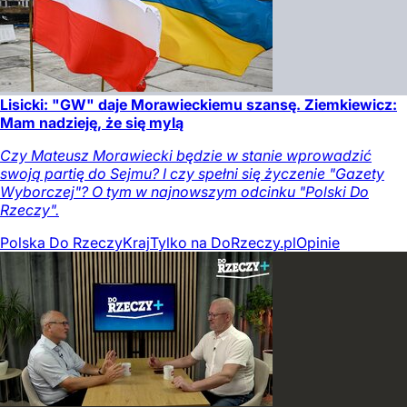
Lisicki: "GW" daje Morawieckiemu szansę. Ziemkiewicz:
Mam nadzieję, że się mylą
Czy Mateusz Morawiecki będzie w stanie wprowadzić
swoją partię do Sejmu? I czy spełni się życzenie "Gazety
Wyborczej"? O tym w najnowszym odcinku "Polski Do
Rzeczy".
Polska Do Rzeczy
Kraj
Tylko na DoRzeczy.pl
Opinie