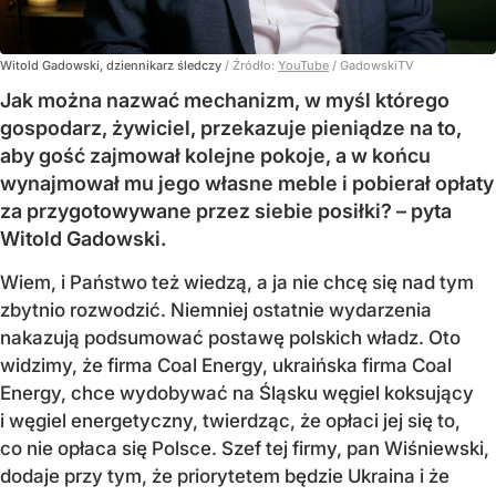
Witold Gadowski, dziennikarz śledczy
/ Źródło:
YouTube
/
GadowskiTV
Jak można nazwać mechanizm, w myśl którego
gospodarz, żywiciel, przekazuje pieniądze na to,
aby gość zajmował kolejne pokoje, a w końcu
wynajmował mu jego własne meble i pobierał opłaty
za przygotowywane przez siebie posiłki? – pyta
Witold Gadowski.
Wiem, i Państwo też wiedzą, a ja nie chcę się nad tym
zbytnio rozwodzić. Niemniej ostatnie wydarzenia
nakazują podsumować postawę polskich władz. Oto
widzimy, że firma Coal Energy, ukraińska firma Coal
Energy, chce wydobywać na Śląsku węgiel koksujący
i węgiel energetyczny, twierdząc, że opłaci jej się to,
co nie opłaca się Polsce. Szef tej firmy, pan Wiśniewski,
dodaje przy tym, że priorytetem będzie Ukraina i że