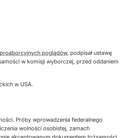
proaborcyjnych poglądów
, podpisał ustawę
amości w komisji wyborczej, przed oddaniem
nckich w USA.
ości. Próby wprowadzenia federalnego
iczenia wolności osobistej, zamach
echnie akceptowanym dokumentem tożsamości