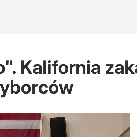
". Kalifornia za
 wyborców