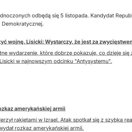
dnoczonych odbędą się 5 listopada. Kandydat Repub
i Demokratycznej.
zyć wojnę. Lisicki: Wystarczy, że jest za zwycięstwe
otne wydarzenie, które dobrze pokazuje, co dzieje s
Lisicki w najnowszym odcinku "Antysystemu".
 rozkaz amerykańskiej armii
derzył rakietami w Izrael. Atak spotkał się z szybką
wydał rozkaz amerykańskiej armii.