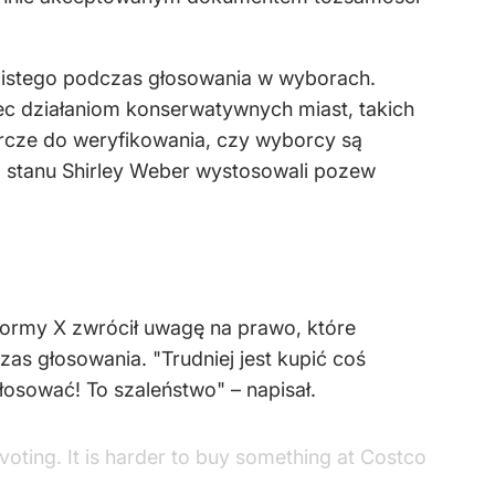
obistego podczas głosowania w wyborach.
ec działaniom konserwatywnych miast, takich
orcze do weryfikowania, czy wyborcy są
rz stanu Shirley Weber wystosowali pozew
.
formy X zwrócił uwagę na prawo, które
as głosowania. "Trudniej jest kupić coś
łosować! To szaleństwo" – napisał.
 voting. It is harder to buy something at Costco