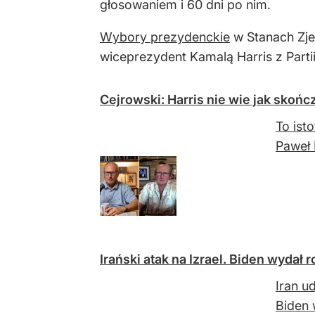
głosowaniem i 60 dni po nim.
Wybory prezydenckie
w Stanach Zje
wiceprezydent Kamalą Harris z Parti
Cejrowski: Harris nie wie jak skońc
To ist
Paweł 
Irański atak na Izrael. Biden wydał
Iran u
Biden 