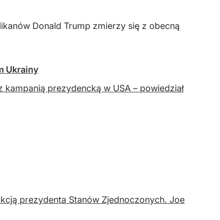
likanów Donald Trump zmierzy się z obecną
m Ukrainy
ię z kampanią prezydencką w USA – powiedział
 reakcją prezydenta Stanów Zjednoczonych. Joe