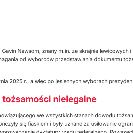
i Gavin Newsom, znany m.in. ze skrajnie lewicowych i
agania od wyborców przedstawiania dokumentu tożs
znia 2025 r., a więc po jesiennych wyborach prezyde
tożsamości nielegalne
bowiązującego we wszystkich stanach dowodu tożsam
ńczyły się fiaskiem i były uznane za usiłowanie ogran
ę wprowadzanie dyktatury rządu federalnego. Powsz