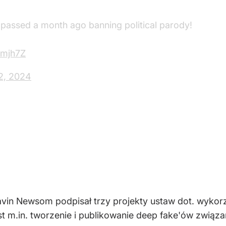
a passed a month ago banning political parody!
tmjh7Z
2, 2024
Gavin Newsom podpisał trzy projekty ustaw dot. wykor
st m.in. tworzenie i publikowanie deep fake'ów związ