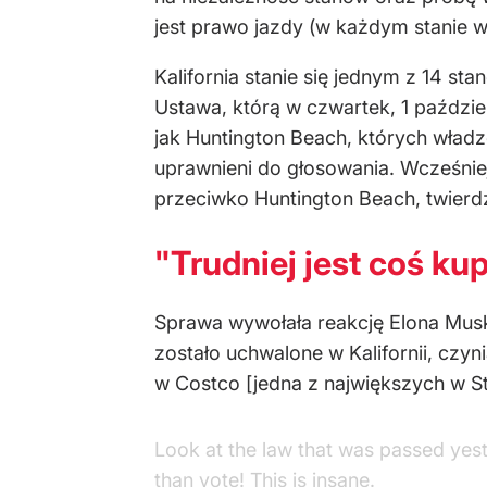
jest prawo jazdy (w każdym stanie w
Kalifornia stanie się jednym z 14 
Ustawa, którą w czwartek, 1 paździ
jak Huntington Beach, których władz
uprawnieni do głosowania. Wcześniej
przeciwko Huntington Beach, twierdz
"Trudniej jest coś ku
Sprawa wywołała reakcję Elona Musk
zostało uchwalone w Kalifornii, czy
w Costco [jedna z największych w St
Look at the law that was passed yeste
than vote! This is insane.