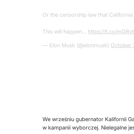
Or the censorship law that Californi
This will happen…
https://t.co/mDRv
— Elon Musk (@elonmusk)
October 
We wrześniu gubernator Kalifornii 
w kampanii wyborczej. Nielegalne je