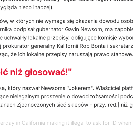
ygląda nieco inaczej).
stanów, w których nie wymaga się okazania dowodu os
ernika podpisał gubernator Gavin Newsom, ma zapobi
e uchwaliły lokalne przepisy, obligujące komisje wyb
 prokurator generalny Kalifornii Rob Bonta i sekreta
ąc, że ich lokalne przepisy naruszają prawo stanowe
pić niż głosować!"
a, który nazwał Newsoma "Jokerem". Właściciel plat
niące nielegalnym proszenie o dowód tożsamości podcz
anach Zjednoczonych sieć sklepów – przy. red.] niż g
rday in California making it illegal to ask for ID when