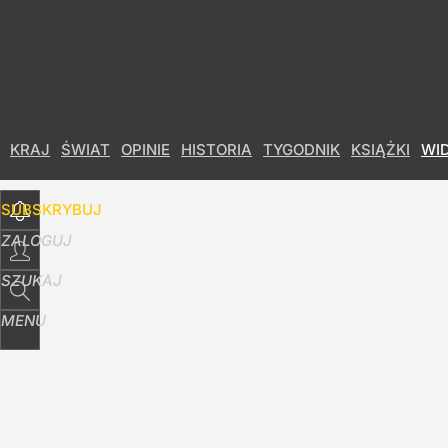
Udostępnij
25
Skomentuj
KRAJ
ŚWIAT
OPINIE
HISTORIA
TYGODNIK
KSIĄŻKI
WI
SUBSKRYBUJ
ZALOGUJ
SZUKAJ
MENU