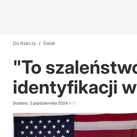
Do Rzeczy
/
Świat
"To szaleństwo
identyfikacji
Dodano:
2
października
2024
9:11