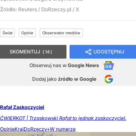
Źródło:
Reuters / DoRzeczy.pl / X
Świat
Opinie
Obserwator mediów
SKOMENTUJ
UDOSTĘPNIJ
14
Obserwuj nas
w
Google News
Dodaj jako
źródło w Google
Rafał Zaskoczyciel
ĆWIERKOT | Trzaskowski Rafał to jednak zaskoczyciel.
Opinie
Kraj
DoRzeczy+
W numerze