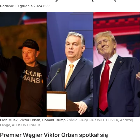
Dodano:
10
grudnia
2024
6:35
Elon Musk, Viktor Orban, Donald Trump
Źródło:
PAP/EPA
/
WILL OLIVER, Andrzej
Lange, ALLISON DINNER
Premier Węgier Viktor Orban spotkał się