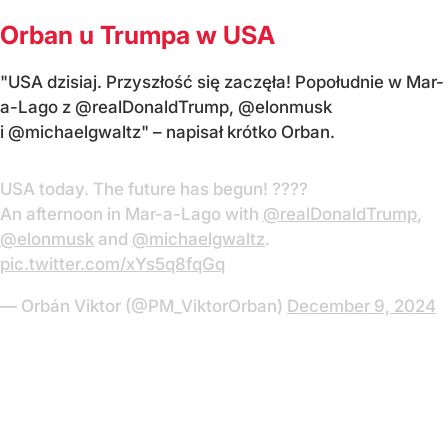
Orban u Trumpa w USA
"USA dzisiaj. Przyszłość się zaczęła! Popołudnie w Mar-
a-Lago z @realDonaldTrump, @elonmusk
i @michaelgwaltz" – napisał krótko Orban.
USA today. The future has begun! ????
An afternoon in Mar-a-Lago with
@realDonaldTrump
,
@elonmusk
and
@michaelgwaltz
.
pic.twitter.com/xYs5q8fqGq
— Orbán Viktor (@PM_ViktorOrban)
December 9, 2024