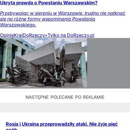
Ukryta prawda o Powstaniu Warszawskim?
Przebywając w sierpniu w Warszawie, trudno nie natknąć
się na różne formy wspominania Powstania
Warszawskiego.
Opinie
Kraj
DoRzeczy+
Tylko na DoRzeczy.pl
Rosja i Ukraina przeprowadziły ataki. Nie żyje pięć
osób