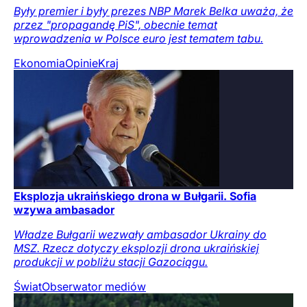
Były premier i były prezes NBP Marek Belka uważa, że
przez "propagandę PiS", obecnie temat
wprowadzenia w Polsce euro jest tematem tabu.
Ekonomia
Opinie
Kraj
Eksplozja ukraińskiego drona w Bułgarii. Sofia
wzywa ambasador
Władze Bułgarii wezwały ambasador Ukrainy do
MSZ. Rzecz dotyczy eksplozji drona ukraińskiej
produkcji w pobliżu stacji Gazociągu.
Świat
Obserwator mediów