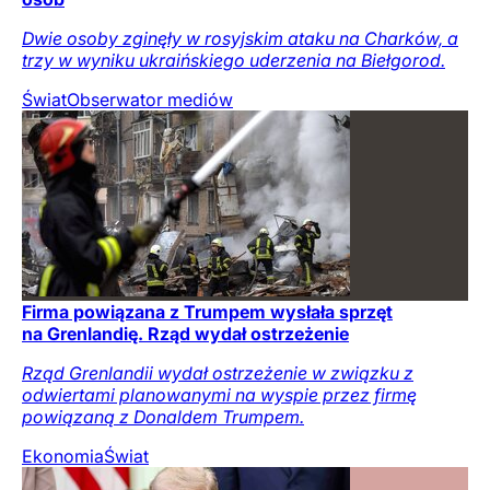
Dwie osoby zginęły w rosyjskim ataku na Charków, a
trzy w wyniku ukraińskiego uderzenia na Biełgorod.
Świat
Obserwator mediów
Firma powiązana z Trumpem wysłała sprzęt
na Grenlandię. Rząd wydał ostrzeżenie
Rząd Grenlandii wydał ostrzeżenie w związku z
odwiertami planowanymi na wyspie przez firmę
powiązaną z Donaldem Trumpem.
Ekonomia
Świat