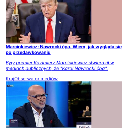
Marcinkiewicz: Nawrocki ćpa. Wiem, jak wygląda się
po przedawkowaniu
Były premier Kazimierz Marcinkiewicz stwierdził w
mediach publicznych, że "Karol Nawrocki ćpa".
Kraj
Obserwator mediów