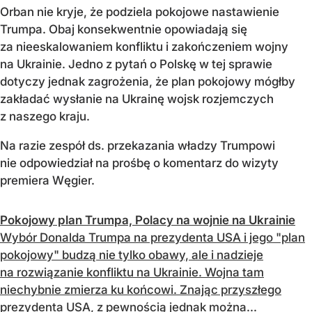
Orban nie kryje, że podziela pokojowe nastawienie
Trumpa. Obaj konsekwentnie opowiadają się
za nieeskalowaniem konfliktu i zakończeniem wojny
na Ukrainie. Jedno z pytań o Polskę w tej sprawie
dotyczy jednak zagrożenia, że plan pokojowy mógłby
zakładać wysłanie na Ukrainę wojsk rozjemczych
z naszego kraju.
Na razie zespół ds. przekazania władzy Trumpowi
nie odpowiedział na prośbę o komentarz do wizyty
premiera Węgier.
Pokojowy plan Trumpa, Polacy na wojnie na Ukrainie
Wybór Donalda Trumpa na prezydenta USA i jego "plan
pokojowy" budzą nie tylko obawy, ale i nadzieje
na rozwiązanie konfliktu na Ukrainie. Wojna tam
niechybnie zmierza ku końcowi. Znając przyszłego
prezydenta USA, z pewnością jednak można...