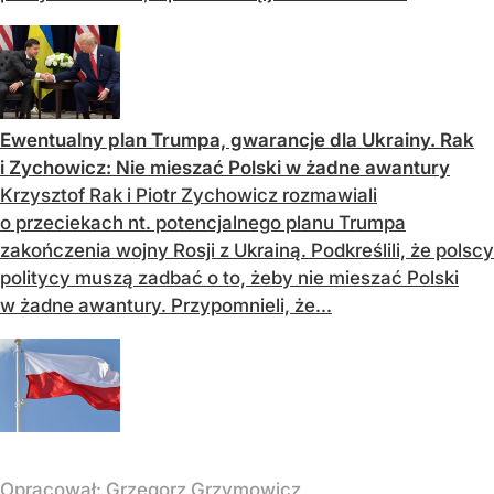
Ewentualny plan Trumpa, gwarancje dla Ukrainy. Rak
i Zychowicz: Nie mieszać Polski w żadne awantury
Krzysztof Rak i Piotr Zychowicz rozmawiali
o przeciekach nt. potencjalnego planu Trumpa
zakończenia wojny Rosji z Ukrainą. Podkreślili, że polscy
politycy muszą zadbać o to, żeby nie mieszać Polski
w żadne awantury. Przypomnieli, że...
Opracował:
Grzegorz Grzymowicz