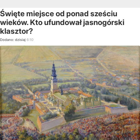
Święte miejsce od ponad sześciu
wieków. Kto ufundował jasnogórski
klasztor?
Dodano:
dzisiaj
6:10