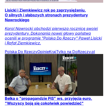
Lisicki i Ziemkiewicz rok po zaprzysiężeniu.
O silnych i słabszych stronach prezydentury
Nawrockiego
Karol Nawrocki obchodzi pierwszą rocznicę swojej
prezydentury. Dokonania nowej głowy państwa
ocenili w programie "Polska Do Rzeczy" Paweł Lisicki
i Rafał Ziemkiewicz.
Polska Do Rzeczy
Opinie
Kraj
Tylko na DoRzeczy.pl
Belka o "propagandzie PiS" ws. przyjęcia euro.
"Wszyscy boją się cokolwiek powiedzieć"