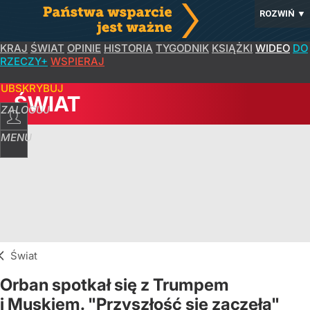
ROZWIŃ
▼
KRAJ
ŚWIAT
OPINIE
HISTORIA
TYGODNIK
KSIĄŻKI
WIDEO
DO
RZECZY+
WSPIERAJ
SUBSKRYBUJ
ŚWIAT
ZALOGUJ
MENU
Świat
Orban spotkał się z Trumpem
i Muskiem. "Przyszłość się zaczęła"