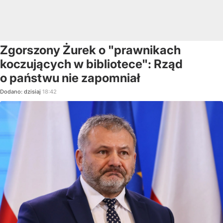
Zgorszony Żurek o "prawnikach
koczujących w bibliotece": Rząd
o państwu nie zapomniał
Dodano:
dzisiaj
18:42