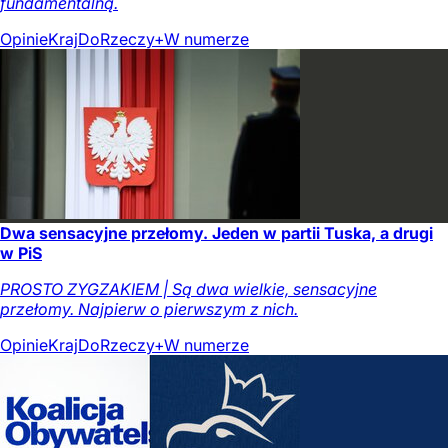
fundamentalną.
Opinie
Kraj
DoRzeczy+
W numerze
Dwa sensacyjne przełomy. Jeden w partii Tuska, a drugi
w PiS
PROSTO ZYGZAKIEM | Są dwa wielkie, sensacyjne
przełomy. Najpierw o pierwszym z nich.
Opinie
Kraj
DoRzeczy+
W numerze