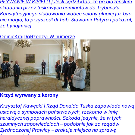
PŁYWANIE W KISIELU | Jeśli sądził ktoś, że po błazeńskim
składaniu przez tuskowych nominatów do Trybunału
Konstytucyjnego ślubowania wobec ściany głupiej już być
nie mogło, to przyszedł dr hab. Sławomir Patyra i pokazał,
że bynajmniej.
Opinie
Kraj
DoRzeczy+
W numerze
Krzyż wyrwany z korony
Krzysztof Kawęcki | Rząd Donalda Tuska zapowiada nową
ustawę o symbolach państwowych, rzekomo w imię
heraldycznej poprawności. Szkoda jedynie, że w tych
szumnych zapowiedziach – podobnie jak za rządów
Zjednoczonej Prawicy – brakuje miejsca na sprawę