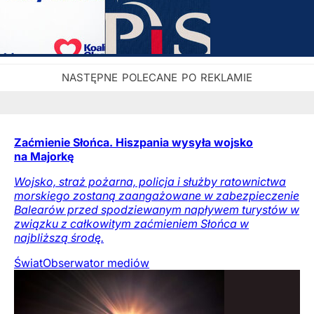
Zaćmienie Słońca. Hiszpania wysyła wojsko
na Majorkę
Wojsko, straż pożarna, policja i służby ratownictwa
morskiego zostaną zaangażowane w zabezpieczenie
Balearów przed spodziewanym napływem turystów w
związku z całkowitym zaćmieniem Słońca w
najbliższą środę.
Świat
Obserwator mediów