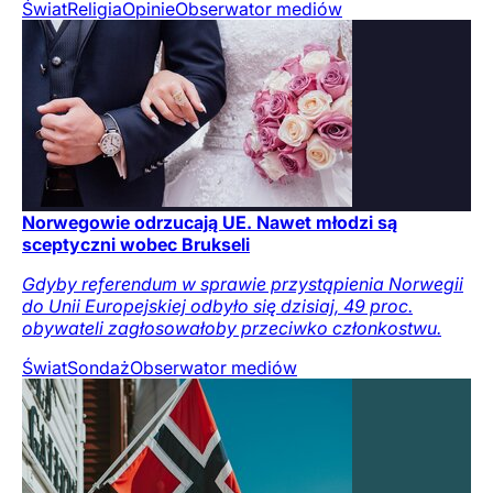
Świat
Religia
Opinie
Obserwator mediów
Norwegowie odrzucają UE. Nawet młodzi są
sceptyczni wobec Brukseli
Gdyby referendum w sprawie przystąpienia Norwegii
do Unii Europejskiej odbyło się dzisiaj, 49 proc.
obywateli zagłosowałoby przeciwko członkostwu.
Świat
Sondaż
Obserwator mediów