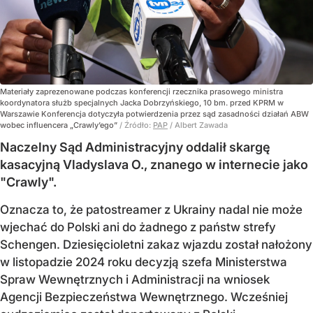
Materiały zaprezenowane podczas konferencji rzecznika prasowego ministra
koordynatora służb specjalnych Jacka Dobrzyńskiego, 10 bm. przed KPRM w
Warszawie Konferencja dotyczyła potwierdzenia przez sąd zasadności działań ABW
wobec influencera „Crawly’ego”
/ Źródło:
PAP
/
Albert Zawada
Naczelny Sąd Administracyjny oddalił skargę
kasacyjną Vladyslava O., znanego w internecie jako
"Crawly".
Oznacza to, że patostreamer z Ukrainy nadal nie może
wjechać do Polski ani do żadnego z państw strefy
Schengen. Dziesięcioletni zakaz wjazdu został nałożony
w listopadzie 2024 roku decyzją szefa Ministerstwa
Spraw Wewnętrznych i Administracji na wniosek
Agencji Bezpieczeństwa Wewnętrznego. Wcześniej