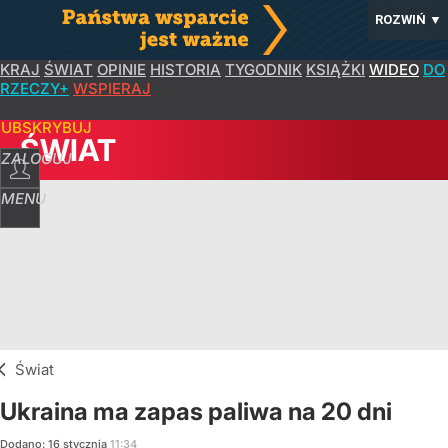
ROZWIŃ
▼
KRAJ
ŚWIAT
OPINIE
HISTORIA
TYGODNIK
KSIĄŻKI
WIDEO
DO
RZECZY+
WSPIERAJ
SUBSKRYBUJ
ŚWIAT
ZALOGUJ
MENU
Świat
Ukraina ma zapas paliwa na 20 dni
Dodano:
16
stycznia
11:34