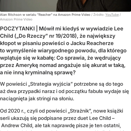
Alan Ritchson w serialu "Reacher" na Amazon Prime Video
/ Źródło:
YouTube
/
Amazon Prime Video
POCZYTANKI | Mówił mi kiedyś w wywiadzie Lee
Child („Do Rzeczy” nr 19/2018), że największy
kłopot w pisaniu powieści o Jacku Reacherze
to wymyślenie wiarygodnego powodu, dla którego
wplątuje się w kabałę: Co sprawia, że wędrujący
przez Amerykę nomad angażuje się akurat w taką,
a nie inną kryminalną sprawę?
W powieści „Strategia wyjścia” potrzebne są do tego
aż dwa przypadki naraz i od początku fabuła wydaje się
naciągnięta jak stringi na słoniu.
Od 2020 r., czyli od powieści „Strażnik”, nowe książki
serii ukazują się podpisane przez duet Lee Child –
Andrew Child, ale tak naprawdę pisze je ten ostatni,