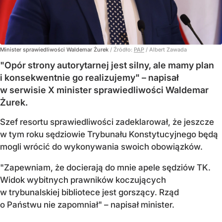
Minister sprawiedliwości Waldemar Żurek
/ Źródło:
PAP
/
Albert Zawada
"Opór strony autorytarnej jest silny, ale mamy plan
i konsekwentnie go realizujemy" – napisał
w serwisie X minister sprawiedliwości Waldemar
Żurek.
Szef resortu sprawiedliwości zadeklarował, że jeszcze
w tym roku sędziowie Trybunału Konstytucyjnego będą
mogli wrócić do wykonywania swoich obowiązków.
"Zapewniam, że docierają do mnie apele sędziów TK.
Widok wybitnych prawników koczujących
w trybunalskiej bibliotece jest gorszący. Rząd
o Państwu nie zapomniał" – napisał minister.