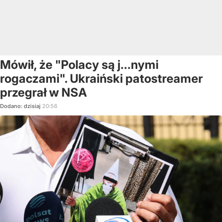
Mówił, że "Polacy są j...nymi
rogaczami". Ukraiński patostreamer
przegrał w NSA
Dodano:
dzisiaj
20:56