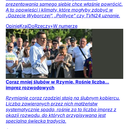
prezentowania samego siebie chce właśnie powrócić.
A to opowieści i klimaty, które mogłyby zdobyć w
„Gazecie Wyborczej”, „Polityce” czy TVN24 uznanie.
Opinie
Kraj
DoRzeczy+
W numerze
Coraz mniej ślubów w Rzymie. Rośnie liczba...
imprez rozwodowych
Rzymianie coraz rzadziej stają na ślubnym kobiercu.
Liczba zawieranych przez nich małżeństw
systematycznie spada, rośnie za to liczba imprez z
okazji rozwodu, do których przypisywana jest
specjalna świecka tradycja.