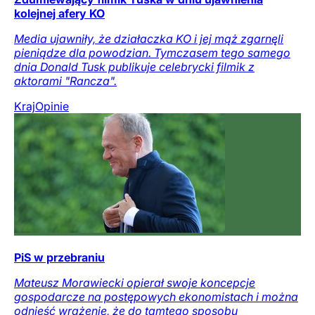
kolejnej afery KO
Media ujawniły, że działaczka KO i jej mąż zgarnęli
pieniądze dla powodzian. Tymczasem tego samego
dnia Donald Tusk publikuje celebrycki filmik z
aktorami "Rancza".
Kraj
Opinie
PiS w przebraniu
Mateusz Morawiecki opierał swoje koncepcje
gospodarcze na postępowych ekonomistach i można
odnieść wrażenie, że do tamtego sposobu