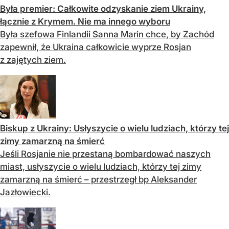
Była premier: Całkowite odzyskanie ziem Ukrainy,
łącznie z Krymem. Nie ma innego wyboru
Była szefowa Finlandii Sanna Marin chce, by Zachód
zapewnił, że Ukraina całkowicie wyprze Rosjan
z zajętych ziem.
Biskup z Ukrainy: Usłyszycie o wielu ludziach, którzy tej
zimy zamarzną na śmierć
Jeśli Rosjanie nie przestaną bombardować naszych
miast, usłyszycie o wielu ludziach, którzy tej zimy
zamarzną na śmierć – przestrzegł bp Aleksander
Jazłowiecki.