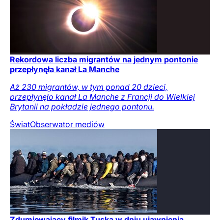
Rekordowa liczba migrantów na jednym pontonie
przepłynęła kanał La Manche
Aż 230 migrantów, w tym ponad 20 dzieci,
przepłynęło kanał La Manche z Francji do Wielkiej
Brytanii na pokładzie jednego pontonu.
Świat
Obserwator mediów
Zdumiewający filmik Tuska w dniu ujawnienia