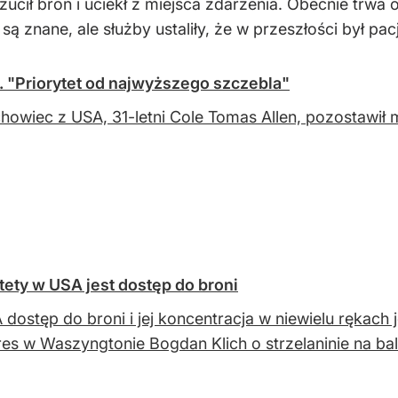
ucił broń i uciekł z miejsca zdarzenia. Obecnie trwa
są znane, ale służby ustaliły, że w przeszłości był p
 "Priorytet od najwyższego szczebla"
owiec z USA, 31-letni Cole Tomas Allen, pozostawił m
tety w USA jest dostęp do broni
dostęp do broni i jej koncentracja w niewielu rękach 
ires w Waszyngtonie Bogdan Klich o strzelaninie na b