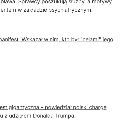
 obława. Sprawcy poszukują służby, a motywy
acjentem w zakładzie psychiatrycznym.
anifest. Wskazał w nim, kto był "celami" jego
jest gigantyczna – powiedział polski charge
alu z udziałem Donalda Trumpa.