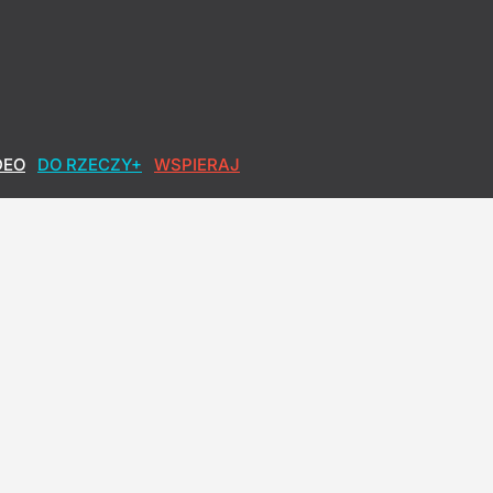
dny wobec sprawy Ziobry
DEO
DO RZECZY+
WSPIERAJ