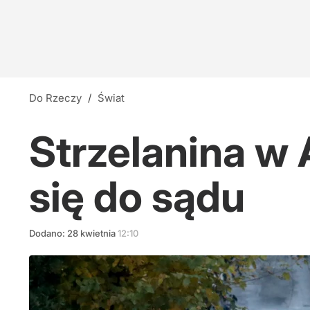
Do Rzeczy
/
Świat
Strzelanina w
się do sądu
Dodano:
28
kwietnia
12:10