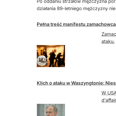
Po oddaniu strzałów mężczyzna porz
działania 89-letniego mężczyzny nie 
Pełna treść manifestu zamachowca.
Zamach
ataku.
Klich o ataku w Waszyngtonie: Nies
W USA 
d'affa