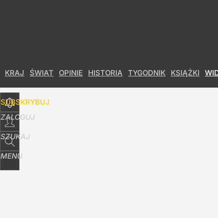
Udostępnij
10
Skomentuj
"Nie mamy informacji zwrotnej". Żurek bezra
KRAJ
ŚWIAT
OPINIE
HISTORIA
TYGODNIK
KSIĄŻKI
WI
1
SUBSKRYBUJ
ZALOGUJ
SZUKAJ
MENU