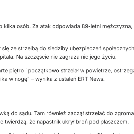
ło kilka osób. Za atak odpowiada 89-letni mężczyzna,
ł się ze strzelbą do siedziby ubezpieczeń społecznyc
itala. Na szczęście nie zagraża nic jego życiu.
e piętro i początkowo strzelał w powietrze, ostrzega
wnika w nogę" – wynika z ustaleń ERT News.
sówką do sądu. Tam również zaczął strzelać do zgrom
e twierdzą, że napastnik ukrył broń pod płaszczem.