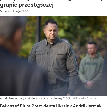
grupie przestępczej
Dodano:
11
maja
21:05
Andrij Jermak, były szef biura prezydenta Ukrainy
Źródło:
Wikimedia Commons
Były szef Biura Prezydenta Ukrainy Andrij Jermak