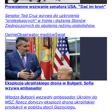
Prowojenne wezwanie senatora USA. "Dać im broń"
Senator Ted Cruz wzywa do uzbrojenia
"protestujących" w Iranie i dążenia Stanów
Zjednoczonych do obalenia reżimu ajatollahów.
Opinie
Obserwator mediów
Świat
Eksplozja ukraińskiego drona w Bułgarii. Sofia
wzywa ambasador
Władze Bułgarii wezwały ambasador Ukrainy do
MSZ. Rzecz dotyczy eksplozji drona ukraińskiej
produkcji w pobliżu stacji Gazociągu.