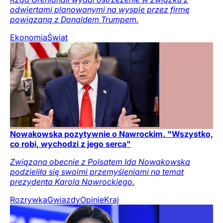
odwiertami planowanymi na wyspie przez firmę
powiązaną z Donaldem Trumpem.
Ekonomia
Świat
Nowakowska pozytywnie o Nawrockim. "Wszystko,
co robi, wychodzi z jego serca"
Związana obecnie z Polsatem Ida Nowakowska
podzieliła się swoimi przemyśleniami na temat
prezydenta Karola Nawrockiego.
Rozrywka
Gwiazdy
Opinie
Kraj