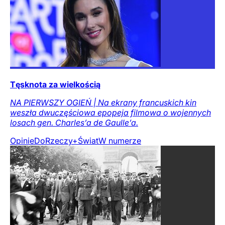
Tęsknota za wielkością
NA PIERWSZY OGIEŃ | Na ekrany francuskich kin
weszła dwuczęściowa epopeja filmowa o wojennych
losach gen. Charles’a de Gaulle’a.
Opinie
DoRzeczy+
Świat
W numerze