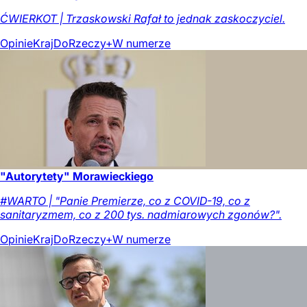
ĆWIERKOT | Trzaskowski Rafał to jednak zaskoczyciel.
Opinie
Kraj
DoRzeczy+
W numerze
"Autorytety" Morawieckiego
#WARTO | "Panie Premierze, co z COVID-19, co z
sanitaryzmem, co z 200 tys. nadmiarowych zgonów?".
Opinie
Kraj
DoRzeczy+
W numerze