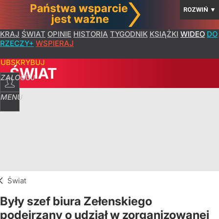
ROZWIŃ
▼
KRAJ
ŚWIAT
OPINIE
HISTORIA
TYGODNIK
KSIĄŻKI
WIDEO
DO
RZECZY+
WSPIERAJ
SUBSKRYBUJ
ŚWIAT
ZALOGUJ
MENU
Świat
Były szef biura Zełenskiego
podejrzany o udział w zorganizowanej