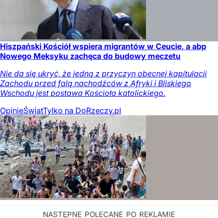
Hiszpański Kościół wspiera migrantów w Ceucie, a abp
Nowego Meksyku zachęca do budowy meczetu
Nie da się ukryć, że jedną z przyczyn obecnej kapitulacji
Zachodu przed falą nachodźców z Afryki i Bliskiego
Wschodu jest postawa Kościoła katolickiego.
Opinie
Świat
Tylko na DoRzeczy.pl