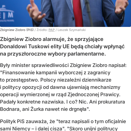
Zbigniew Ziobro (PiS)
/ Źródło:
PAP
/
Leszek Szymański
Zbigniew Ziobro alarmuje, że sprzyjające
Donaldowi Tuskowi elity UE będą chciały wpłynąć
na przyszłoroczne wybory parlamentarne.
Były minister sprawiedliwości Zbigniew Ziobro napisał:
"Finansowanie kampanii wyborczej z zagranicy
to przestępstwo. Polscy niezależni dziennikarze
i politycy opozycji od dawna ujawniają mechanizmy
operacji wymierzonej w rząd Zjednoczonej Prawicy.
Padały konkretne nazwiska. I co? Nic. Ani prokuratura
Bodnara, ani Żurka nawet nie drgnęła".
Polityk PiS zauważa, że "teraz napisali o tym oficjalnie
sami Niemcy – i dalej cisza". "Skoro unijni politrucy