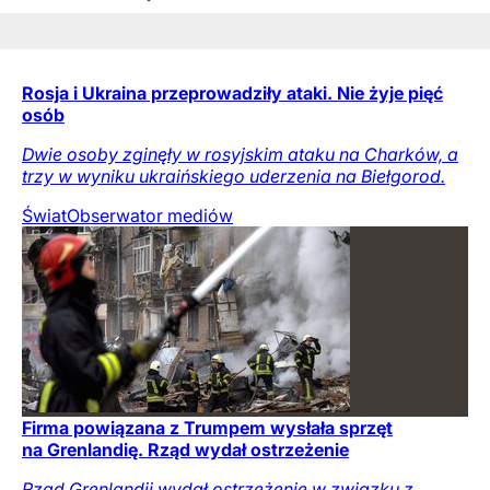
Rosja i Ukraina przeprowadziły ataki. Nie żyje pięć
osób
Dwie osoby zginęły w rosyjskim ataku na Charków, a
trzy w wyniku ukraińskiego uderzenia na Biełgorod.
Świat
Obserwator mediów
Firma powiązana z Trumpem wysłała sprzęt
na Grenlandię. Rząd wydał ostrzeżenie
Rząd Grenlandii wydał ostrzeżenie w związku z