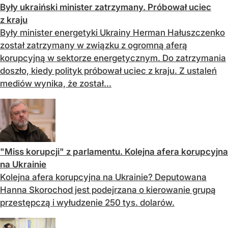
Były ukraiński minister zatrzymany. Próbował uciec
z kraju
Były minister energetyki Ukrainy Herman Hałuszczenko
został zatrzymany w związku z ogromną aferą
korupcyjną w sektorze energetycznym. Do zatrzymania
doszło, kiedy polityk próbował uciec z kraju. Z ustaleń
mediów wynika, że został...
"Miss korupcji" z parlamentu. Kolejna afera korupcyjna
na Ukrainie
Kolejna afera korupcyjna na Ukrainie? Deputowana
Hanna Skorochod jest podejrzana o kierowanie grupą
przestępczą i wyłudzenie 250 tys. dolarów.