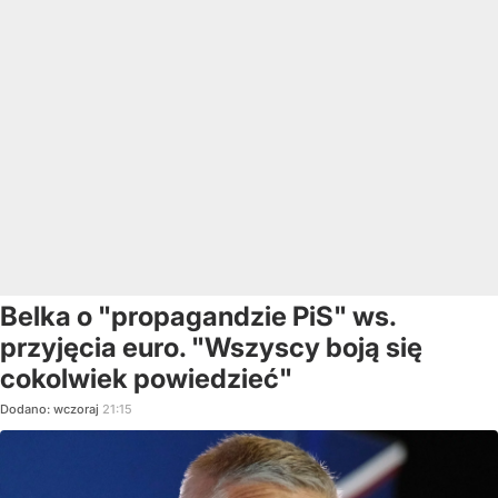
Belka o "propagandzie PiS" ws.
przyjęcia euro. "Wszyscy boją się
cokolwiek powiedzieć"
Dodano:
wczoraj
21:15