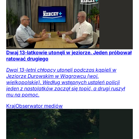
Dwaj 13-latkowie utonęli w jeziorze. Jeden próbował
ratować drugiego
Dwaj 13-letni chłopcy utonęli podczas kąpieli w
Jeziorze Durowskim w Wągrowcu (woj.
wielkopolskie). Według wstępnych ustaleń policji
jeden z nastolatków zaczął się topić, a drugi ruszył
mu na pomoc.
Kraj
Obserwator mediów