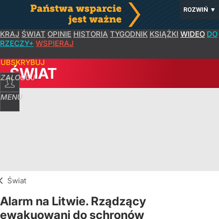
ROZWIŃ
▼
KRAJ
ŚWIAT
OPINIE
HISTORIA
TYGODNIK
KSIĄŻKI
WIDEO
DO
RZECZY+
WSPIERAJ
SUBSKRYBUJ
ŚWIAT
ZALOGUJ
MENU
Świat
Alarm na Litwie. Rządzący
ewakuowani do schronów