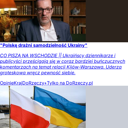
"Polskę drażni samodzielność Ukrainy"
CO PISZĄ NA WSCHODZIE || Ukraińscy dziennikarze i
publicyści prześcigają się w coraz bardziej buńczucznych
komentarzach na temat relacji Kijów-Warszawa. Uderza
groteskowa wręcz pewność siebie.
Opinie
Kraj
DoRzeczy+
Tylko na DoRzeczy.pl