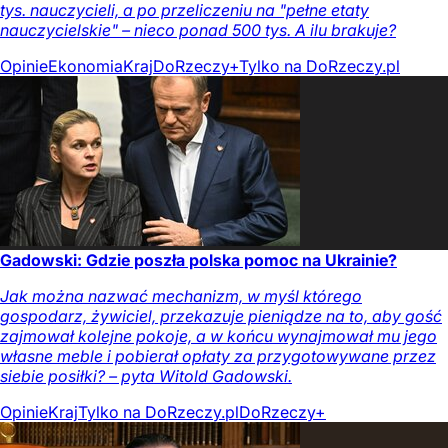
tys. nauczycieli, a po przeliczeniu na "pełne etaty
nauczycielskie" – nieco ponad 500 tys. A ilu brakuje?
Opinie
Ekonomia
Kraj
DoRzeczy+
Tylko na DoRzeczy.pl
Gadowski: Gdzie poszła polska pomoc na Ukrainie?
Jak można nazwać mechanizm, w myśl którego
gospodarz, żywiciel, przekazuje pieniądze na to, aby gość
zajmował kolejne pokoje, a w końcu wynajmował mu jego
własne meble i pobierał opłaty za przygotowywane przez
siebie posiłki? – pyta Witold Gadowski.
Opinie
Kraj
Tylko na DoRzeczy.pl
DoRzeczy+