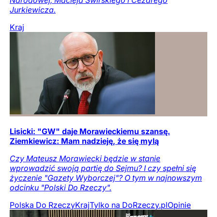
Jurkiewicza.
Kraj
Lisicki: "GW" daje Morawieckiemu szansę.
Ziemkiewicz: Mam nadzieję, że się mylą
Czy Mateusz Morawiecki będzie w stanie
wprowadzić swoją partię do Sejmu? I czy spełni się
życzenie "Gazety Wyborczej"? O tym w najnowszym
odcinku "Polski Do Rzeczy".
Polska Do Rzeczy
Kraj
Tylko na DoRzeczy.pl
Opinie