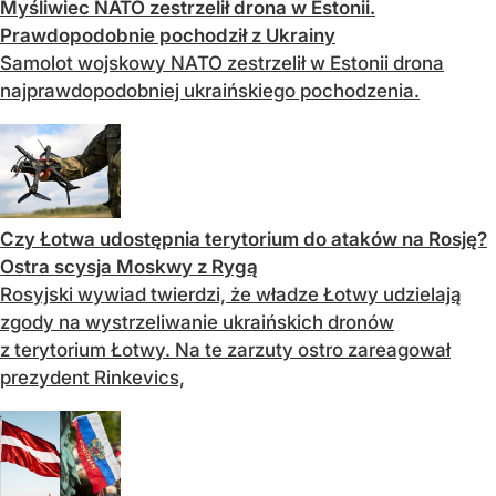
Myśliwiec NATO zestrzelił drona w Estonii.
Prawdopodobnie pochodził z Ukrainy
Samolot wojskowy NATO zestrzelił w Estonii drona
najprawdopodobniej ukraińskiego pochodzenia.
Czy Łotwa udostępnia terytorium do ataków na Rosję?
Ostra scysja Moskwy z Rygą
Rosyjski wywiad twierdzi, że władze Łotwy udzielają
zgody na wystrzeliwanie ukraińskich dronów
z terytorium Łotwy. Na te zarzuty ostro zareagował
prezydent Rinkevics,