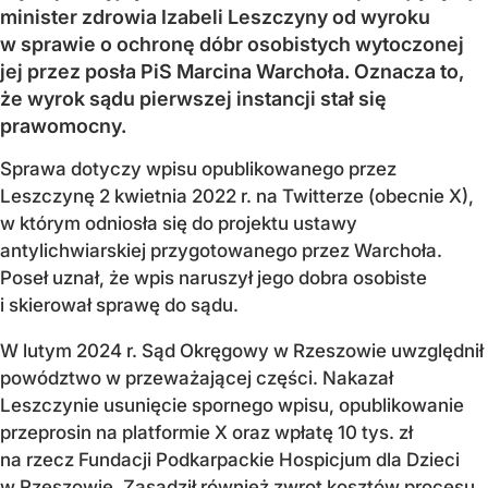
minister zdrowia Izabeli Leszczyny od wyroku
w sprawie o ochronę dóbr osobistych wytoczonej
jej przez posła PiS Marcina Warchoła. Oznacza to,
że wyrok sądu pierwszej instancji stał się
prawomocny.
Sprawa dotyczy wpisu opublikowanego przez
Leszczynę 2 kwietnia 2022 r. na Twitterze (obecnie X),
w którym odniosła się do projektu ustawy
antylichwiarskiej przygotowanego przez Warchoła.
Poseł uznał, że wpis naruszył jego dobra osobiste
i skierował sprawę do sądu.
W lutym 2024 r. Sąd Okręgowy w Rzeszowie uwzględnił
powództwo w przeważającej części. Nakazał
Leszczynie usunięcie spornego wpisu, opublikowanie
przeprosin na platformie X oraz wpłatę 10 tys. zł
na rzecz Fundacji Podkarpackie Hospicjum dla Dzieci
w Rzeszowie. Zasądził również zwrot kosztów procesu.