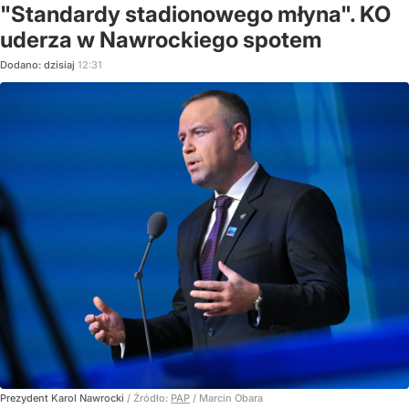
"Standardy stadionowego młyna". KO
uderza w Nawrockiego spotem
Dodano:
dzisiaj
12:31
Prezydent Karol Nawrocki
/ Źródło:
PAP
/
Marcin Obara