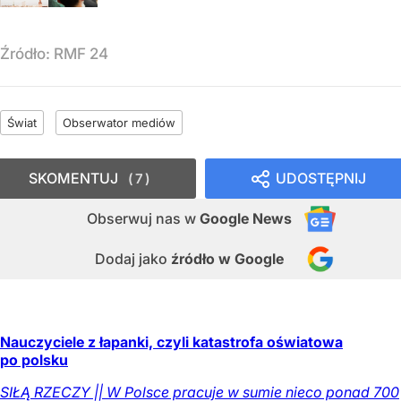
Źródło:
RMF 24
Świat
Obserwator mediów
SKOMENTUJ
UDOSTĘPNIJ
7
Obserwuj nas
w
Google News
Dodaj jako
źródło w Google
Nauczyciele z łapanki, czyli katastrofa oświatowa
po polsku
SIŁĄ RZECZY || W Polsce pracuje w sumie nieco ponad 700