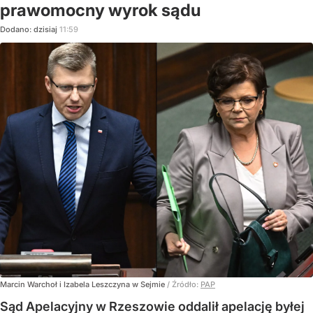
prawomocny wyrok sądu
Dodano:
dzisiaj
11:59
Marcin Warchoł i Izabela Leszczyna w Sejmie
/ Źródło:
PAP
Sąd Apelacyjny w Rzeszowie oddalił apelację byłej