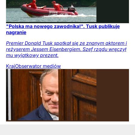
"Polska ma nowego zawodnika!". Tusk publikuje
nagranie
Premier Donald Tusk spotkał się ze znanym aktorem i
reżyserem Jessem Eisenbergiem. Szef rządu wręczył
mu wyjątkowy prezent.
Kraj
Obserwator mediów