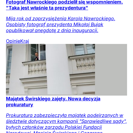
Fotograf Nawrockiego podzielił się wspomnieniem.
"Taka jest właśnie ta prezydentura"
Mija rok od zaprzysiężenia Karola Nawrockiego.
Osobisty fotograf prezydenta Mikołaj Bujak
opublikował anegdotę z dnia inauguracji.
Opinie
Kraj
Majątek Świrskiego zajęty. Nowa decyzja
prokuratury
Prokuratura zabezpieczyła majątek podejrzanych w
śledztwie dotyczącym kampanii "Sprawiedliwe sądy",
byłych członków zarządu Polskiej Fundacji
Narodowej, Macieja Świrskiego i Cezarego