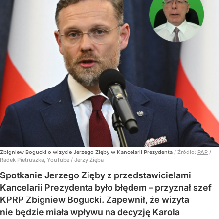
Zbigniew Bogucki o wizycie Jerzego Zięby w Kancelarii Prezydenta
/ Źródło:
PAP
/
Radek Pietruszka, YouTube / Jerzy Zięba
Spotkanie Jerzego Zięby z przedstawicielami
Kancelarii Prezydenta było błędem – przyznał szef
KPRP Zbigniew Bogucki. Zapewnił, że wizyta
nie będzie miała wpływu na decyzję Karola