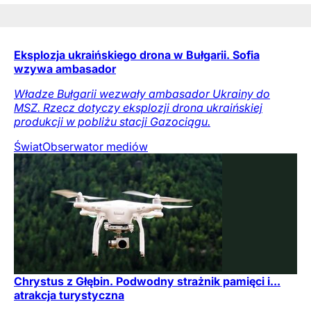
Eksplozja ukraińskiego drona w Bułgarii. Sofia
wzywa ambasador
Władze Bułgarii wezwały ambasador Ukrainy do
MSZ. Rzecz dotyczy eksplozji drona ukraińskiej
produkcji w pobliżu stacji Gazociągu.
Świat
Obserwator mediów
Chrystus z Głębin. Podwodny strażnik pamięci i...
atrakcja turystyczna