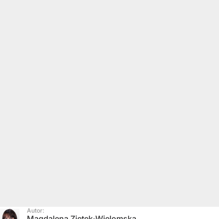
Autor:
Magdalena Ziętek-Wielomska