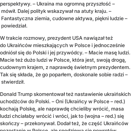
perspektywy. – Ukraina ma ogromną przyszłość –
mówił. Dalej polityk wskazywał na atuty kraju. –
Fantastyczna ziemia, cudowne aktywa, piękni ludzie –
powiedział.
W trakcie rozmowy, prezydent USA nawiązał też
do Ukraińców mieszkających w Polsce i jednocześnie
odniósł się do Polski i jej przywódcy. – Macie masę ludzi.
Macie też dużo ludzi w Polsce, która jest, swoją drogą,
cudownym krajem, z naprawdę świetnym prezydentem.
Tak się składa, że go poparłem, doskonale sobie radzi –
stwierdził.
Donald Trump skomentował też nastawienie ukraińskich
uchodźców do Polski. – Oni (Ukraińcy w Polsce – red.)
kochają Polskę, ale naprawdę chcieliby wrócić, masa
ludzi chciałaby wrócić i wróci, jak to (wojna – red.) się
skończy – przekonywał. Dodał też, że część Ukraińców
pozostanie w Polsce, ale spodziewa się powrotów