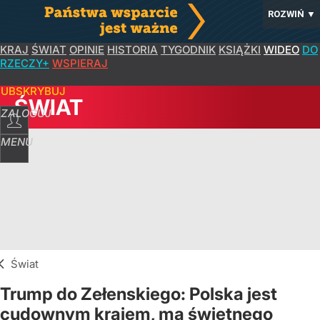
ROZWIŃ
▼
KRAJ
ŚWIAT
OPINIE
HISTORIA
TYGODNIK
KSIĄŻKI
WIDEO
DO
RZECZY+
WSPIERAJ
SUBSKRYBUJ
ŚWIAT
ZALOGUJ
MENU
Świat
Trump do Zełenskiego: Polska jest
cudownym krajem, ma świetnego