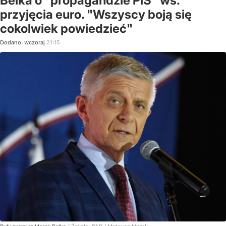
Belka o "propagandzie PiS" ws.
przyjęcia euro. "Wszyscy boją się
cokolwiek powiedzieć"
Dodano:
wczoraj
21:15