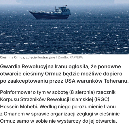
Cieśnina Ormuz, zdjęcie ilustracyjne
/ Źródło:
PAP/EPA
Gwardia Rewolucyjna Iranu ogłosiła, że ponowne
otwarcie cieśniny Ormuz będzie możliwe dopiero
po zaakceptowaniu przez USA warunków Teheranu.
Poinformował o tym w sobotę (8 sierpnia) rzecznik
Korpusu Strażników Rewolucji Islamskiej (IRGC)
Hossein Mohebi. Według niego porozumienie Iranu
z Omanem w sprawie organizacji żeglugi w cieśninie
Ormuz samo w sobie nie wystarczy do jej otwarcia.