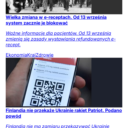
Wielka zmiana w e-receptach. Od 13 września
system zacznie je blokować
Ważne informacje dla pacjentów. Od 13 września
zmienią się zasady wystawiania refundowanych e-
recept.
Ekonomia
Kraj
Zdrowie
Finlandia nie przekaże Ukrainie rakiet Patriot. Podano
powód
Finlandia nie ma zamiaru przekazywać Ukrainie