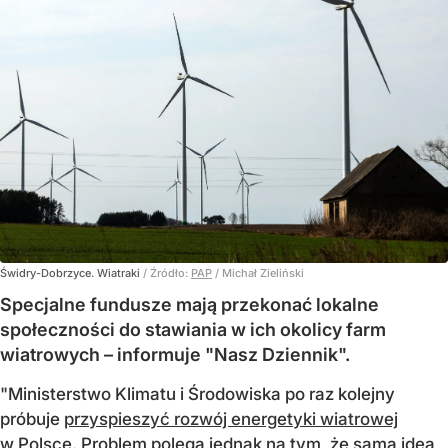
Świdry-Dobrzyce. Wiatraki
/ Źródło:
PAP
/
Michał Zieliński
Specjalne fundusze mają przekonać lokalne
społeczności do stawiania w ich okolicy farm
wiatrowych – informuje "Nasz Dziennik".
"Ministerstwo Klimatu i Środowiska po raz kolejny
próbuje
przyspieszyć rozwój energetyki wiatrowej
w Polsce. Problem polega jednak na tym, że sama idea