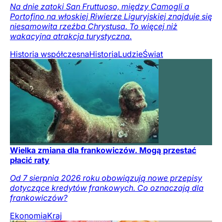
Na dnie zatoki San Fruttuoso, między Camogli a
Portofino na włoskiej Riwierze Liguryjskiej znajduje się
niesamowita rzeźba Chrystusa. To więcej niż
wakacyjna atrakcja turystyczna.
Historia współczesna
Historia
Ludzie
Świat
Wielka zmiana dla frankowiczów. Mogą przestać
płacić raty
Od 7 sierpnia 2026 roku obowiązują nowe przepisy
dotyczące kredytów frankowych. Co oznaczają dla
frankowiczów?
Ekonomia
Kraj