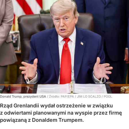
Donald Trump, prezydent USA
/ Źródło:
PAP/EPA
/
JIM LO SCALZO / POOL
Rząd Grenlandii wydał ostrzeżenie w związku
z odwiertami planowanymi na wyspie przez firmę
powiązaną z Donaldem Trumpem.