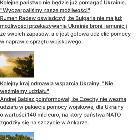
Kolejne państwo nie będzie już pomagać Ukrainie.
"Wyczerpaliśmy nasze możliwości"
Rumen Radew oświadczył, że Bułgaria nie ma już
możliwości przekazywania Ukrainie broni i amunicji
ze swoich zapasów, ale jest gotowa udzielić pomocy
w naprawie sprzętu wojskowego.
Kolejny kraj odmawia wsparcia Ukrainy. "Nie
weźmiemy udziału"
Andrej Babisz poinformował, że Czechy nie wezmą
udziału w pakiecie pomocy wojskowej dla Ukrainy
o wartości 140 mld euro, na który państwa NATO
zgodziły się na szczycie w Ankarze.