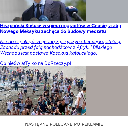
Hiszpański Kościół wspiera migrantów w Ceucie, a abp
Nowego Meksyku zachęca do budowy meczetu
Nie da się ukryć, że jedną z przyczyn obecnej kapitulacji
Zachodu przed falą nachodźców z Afryki i Bliskiego
Wschodu jest postawa Kościoła katolickiego.
Opinie
Świat
Tylko na DoRzeczy.pl