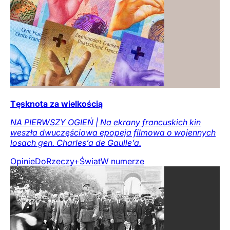
Tęsknota za wielkością
NA PIERWSZY OGIEŃ | Na ekrany francuskich kin
weszła dwuczęściowa epopeja filmowa o wojennych
losach gen. Charles’a de Gaulle’a.
Opinie
DoRzeczy+
Świat
W numerze