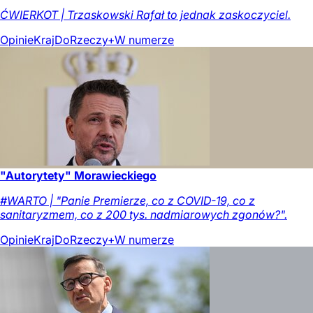
ĆWIERKOT | Trzaskowski Rafał to jednak zaskoczyciel.
Opinie
Kraj
DoRzeczy+
W numerze
"Autorytety" Morawieckiego
#WARTO | "Panie Premierze, co z COVID-19, co z
sanitaryzmem, co z 200 tys. nadmiarowych zgonów?".
Opinie
Kraj
DoRzeczy+
W numerze