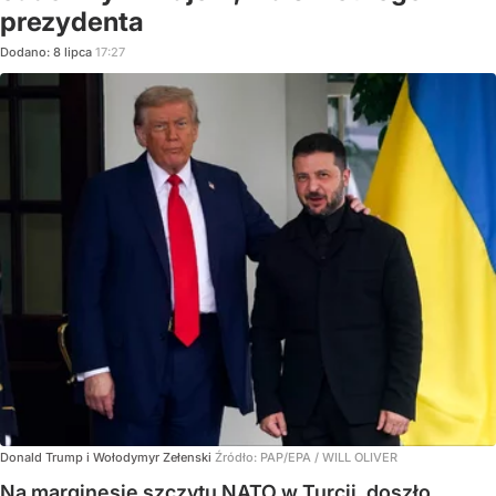
prezydenta
Dodano:
8
lipca
17:27
Donald Trump i Wołodymyr Zełenski
Źródło:
PAP/EPA
/
WILL OLIVER
Na marginesie szczytu NATO w Turcji, doszło