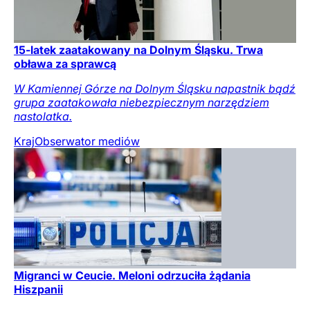
15-latek zaatakowany na Dolnym Śląsku. Trwa
obława za sprawcą
W Kamiennej Górze na Dolnym Śląsku napastnik bądź
grupa zaatakowała niebezpiecznym narzędziem
nastolatka.
Kraj
Obserwator mediów
Migranci w Ceucie. Meloni odrzuciła żądania
Hiszpanii