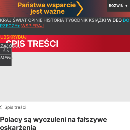
ROZWIŃ
▼
KRAJ
ŚWIAT
OPINIE
HISTORIA
TYGODNIK
KSIĄŻKI
WIDEO
DO
RZECZY+
WSPIERAJ
SUBSKRYBUJ
SPIS TREŚCI
ZALOGUJ
MENU
Spis treści
Polacy są wyczuleni na fałszywe
oskarżenia