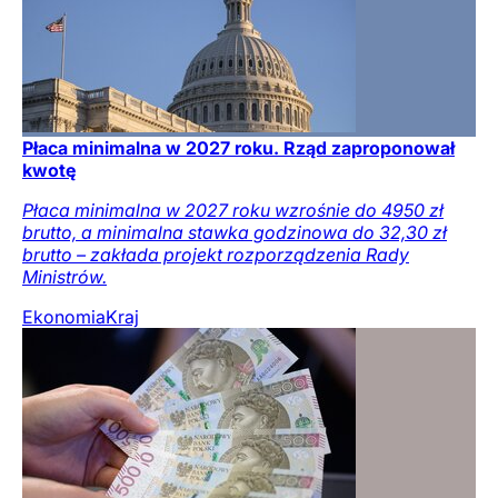
Płaca minimalna w 2027 roku. Rząd zaproponował
kwotę
Płaca minimalna w 2027 roku wzrośnie do 4950 zł
brutto, a minimalna stawka godzinowa do 32,30 zł
brutto – zakłada projekt rozporządzenia Rady
Ministrów.
Ekonomia
Kraj