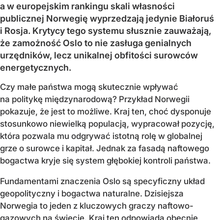
a w europejskim rankingu skali własności
publicznej Norwegię wyprzedzają jedynie Białoruś
i Rosja. Krytycy tego systemu słusznie zauważają,
że zamożność Oslo to nie zasługa genialnych
urzędników, lecz unikalnej obfitości surowców
energetycznych.
Czy małe państwa mogą skutecznie wpływać
na politykę międzynarodową? Przykład Norwegii
pokazuje, że jest to możliwe. Kraj ten, choć dysponuje
stosunkowo niewielką populacją, wypracował pozycję,
która pozwala mu odgrywać istotną rolę w globalnej
grze o surowce i kapitał. Jednak za fasadą naftowego
bogactwa kryje się system głębokiej kontroli państwa.
Fundamentami znaczenia Oslo są specyficzny układ
geopolityczny i bogactwa naturalne. Dzisiejsza
Norwegia to jeden z kluczowych graczy naftowo-
gazowych na świecie. Kraj ten odpowiada obecnie