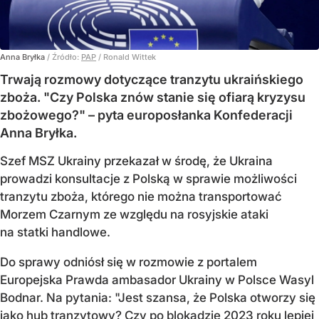
Anna Bryłka
/ Źródło:
PAP
/
Ronald Wittek
Trwają rozmowy dotyczące tranzytu ukraińskiego
zboża. "Czy Polska znów stanie się ofiarą kryzysu
zbożowego?" – pyta europosłanka Konfederacji
Anna Bryłka.
Szef MSZ Ukrainy przekazał w środę, że Ukraina
prowadzi konsultacje z Polską w sprawie możliwości
tranzytu zboża, którego nie można transportować
Morzem Czarnym ze względu na rosyjskie ataki
na statki handlowe.
Do sprawy odniósł się w rozmowie z portalem
Europejska Prawda ambasador Ukrainy w Polsce Wasyl
Bodnar. Na pytania: "Jest szansa, że Polska otworzy się
jako hub tranzytowy? Czy po blokadzie 2023 roku lepiej