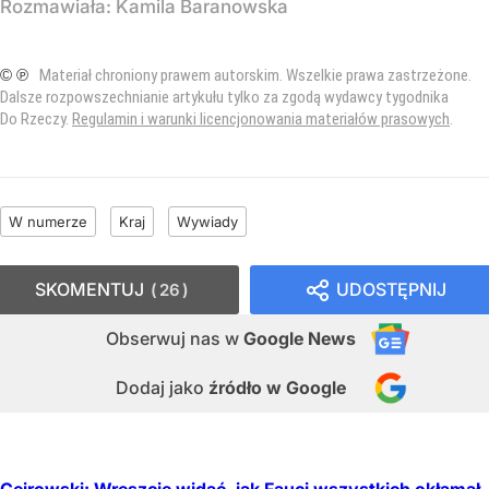
Rozmawiała:
Kamila Baranowska
© ℗
Materiał chroniony prawem autorskim. Wszelkie prawa zastrzeżone.
Dalsze rozpowszechnianie artykułu tylko za zgodą wydawcy tygodnika
Do Rzeczy.
Regulamin i warunki licencjonowania materiałów prasowych
.
W numerze
Kraj
Wywiady
SKOMENTUJ
UDOSTĘPNIJ
26
Obserwuj nas
w
Google News
Dodaj jako
źródło w Google
Cejrowski: Wreszcie widać, jak Fauci wszystkich okłamał.