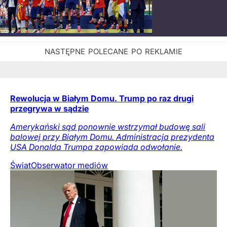
Rewolucja w Białym Domu. Trump po raz drugi
przegrywa w sądzie
Amerykański sąd ponownie wstrzymał budowę sali
balowej przy Białym Domu. Administracja prezydenta
USA Donalda Trumpa zapowiada odwołanie.
Świat
Obserwator mediów