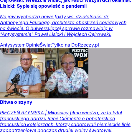
Lisicki: Sypie się opowieść o pandemii
Na jaw wychodzą nowe fakty ws. działalności dr.
Anthony'ego Fauciego, architekta obostrzeń covidowych
na świecie. O bulwersującej sprawie rozmawiają w
"Antysystemie" Paweł Lisicki i Wojciech Cejrowski.
Antysystem
Opinie
Świat
Tylko na DoRzeczy.pl
Bitwa o szyny
PIECZEŃ RZYMSKA | Miłośnicy filmu wiedzą, że to tytuł
francuskiego obrazu René Clémenta o bohaterskich
francuskich kolejarzach, którzy sabotowali niemieckie linie
zaopatrzeniowe podczas drugiej wojny światowej.