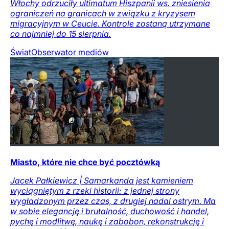
Włochy odrzuciły ultimatum Hiszpanii ws. zniesienia
ograniczeń na granicach w związku z kryzysem
migracyjnym w Ceucie. Kontrole zostaną utrzymane
co najmniej do 15 sierpnia.
Świat
Obserwator mediów
Miasto, które nie chce być pocztówką
Jacek Pałkiewicz | Samarkanda jest kamieniem
wyciągniętym z rzeki historii: z jednej strony
wygładzonym przez czas, z drugiej nadal ostrym. Ma
w sobie elegancję i brutalność, duchowość i handel,
pychę i modlitwę, naukę i zabobon, rekonstrukcję i