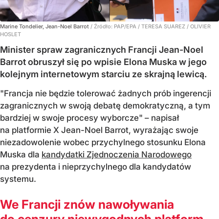
Marine Tondelier, Jean-Noel Barrot
/ Źródło:
PAP/EPA
/
TERESA SUAREZ / OLIVIER
HOSLET
Minister spraw zagranicznych Francji Jean-Noel
Barrot obruszył się po wpisie Elona Muska w jego
kolejnym internetowym starciu ze skrajną lewicą.
"Francja nie będzie tolerować żadnych prób ingerencji
zagranicznych w swoją debatę demokratyczną, a tym
bardziej w swoje procesy wyborcze" – napisał
na platformie X Jean-Noel Barrot, wyrażając swoje
niezadowolenie wobec przychylnego stosunku Elona
Muska dla
kandydatki Zjednoczenia Narodowego
na prezydenta i nieprzychylnego dla kandydatów
systemu.
We Francji znów nawoływania