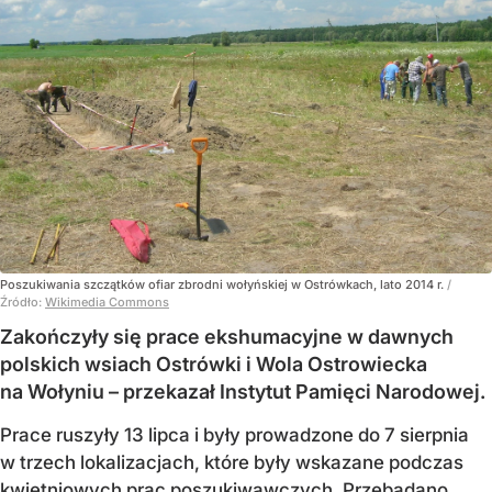
Poszukiwania szczątków ofiar zbrodni wołyńskiej w Ostrówkach, lato 2014 r.
/
Źródło:
Wikimedia Commons
Zakończyły się prace ekshumacyjne w dawnych
polskich wsiach Ostrówki i Wola Ostrowiecka
na Wołyniu – przekazał Instytut Pamięci Narodowej.
Prace ruszyły 13 lipca i były prowadzone do 7 sierpnia
w trzech lokalizacjach, które były wskazane podczas
kwietniowych prac poszukiwawczych. Przebadano