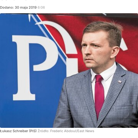
Dodano:
30
maja
2019
6:06
Łukasz Schreiber (PiS)
Źródło:
Frederic Abdoul/East News