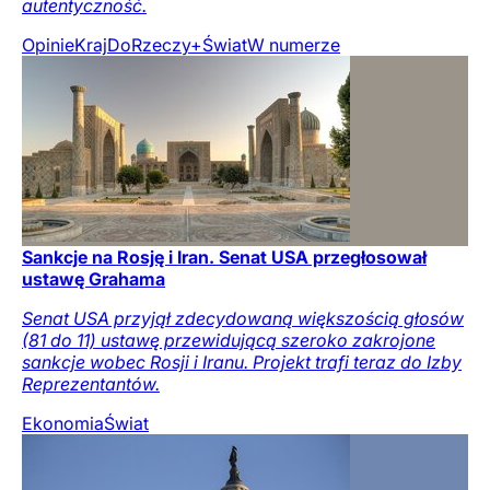
autentyczność.
Opinie
Kraj
DoRzeczy+
Świat
W numerze
Sankcje na Rosję i Iran. Senat USA przegłosował
ustawę Grahama
Senat USA przyjął zdecydowaną większością głosów
(81 do 11) ustawę przewidującą szeroko zakrojone
sankcje wobec Rosji i Iranu. Projekt trafi teraz do Izby
Reprezentantów.
Ekonomia
Świat