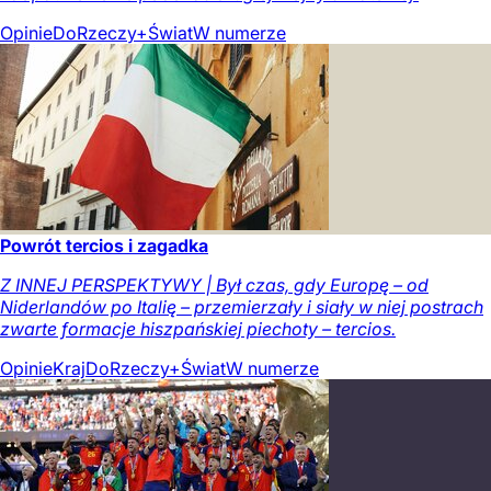
Opinie
DoRzeczy+
Świat
W numerze
Powrót tercios i zagadka
Z INNEJ PERSPEKTYWY | Był czas, gdy Europę – od
Niderlandów po Italię – przemierzały i siały w niej postrach
zwarte formacje hiszpańskiej piechoty – tercios.
Opinie
Kraj
DoRzeczy+
Świat
W numerze