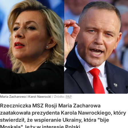
Maria Zacharowa i Karol Nawrocki
/ Źródło:
PAP
Rzeczniczka MSZ Rosji Maria Zacharowa
zaatakowała prezydenta Karola Nawrockiego, który
stwierdził, że wspieranie Ukrainy, która "bije
Moskala", leży w interesie Polski.