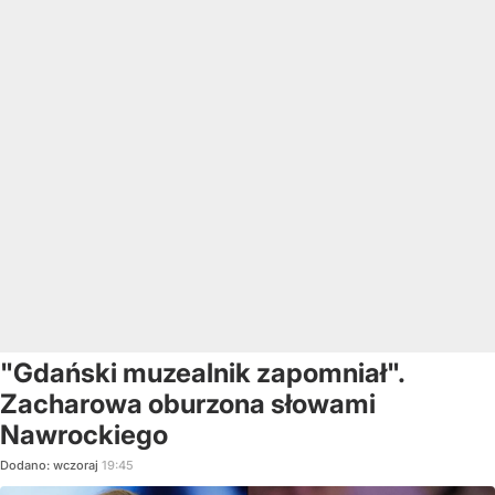
"Gdański muzealnik zapomniał".
Zacharowa oburzona słowami
Nawrockiego
Dodano:
wczoraj
19:45