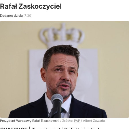
Rafał Zaskoczyciel
Dodano:
dzisiaj
7:30
Prezydent Warszawy Rafał Trzaskowski
/ Źródło:
PAP
/
Albert Zawada