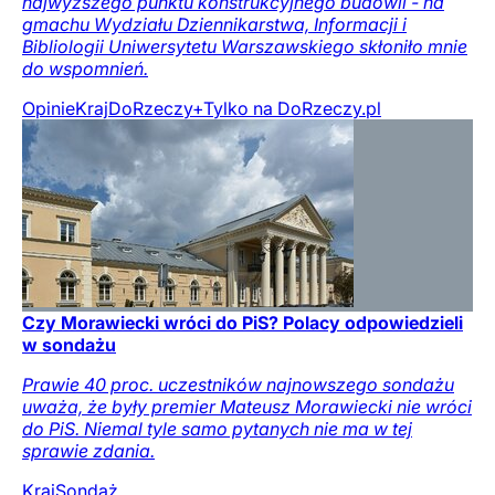
najwyższego punktu konstrukcyjnego budowli - na
gmachu Wydziału Dziennikarstwa, Informacji i
Bibliologii Uniwersytetu Warszawskiego skłoniło mnie
do wspomnień.
Opinie
Kraj
DoRzeczy+
Tylko na DoRzeczy.pl
Czy Morawiecki wróci do PiS? Polacy odpowiedzieli
w sondażu
Prawie 40 proc. uczestników najnowszego sondażu
uważa, że były premier Mateusz Morawiecki nie wróci
do PiS. Niemal tyle samo pytanych nie ma w tej
sprawie zdania.
Kraj
Sondaż