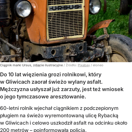
Ciągnik marki Ursus, zdjęcie ilustracyjne
/ Źródło:
Pixabay
/
eloneo
Do 10 lat więzienia grozi rolnikowi, który
w Gliwicach zaorał świeżo wylany asfalt.
Mężczyzna usłyszał już zarzuty, jest też wniosek
o jego tymczasowe aresztowanie.
60-letni rolnik wjechał ciągnikiem z podczepionym
pługiem na świeżo wyremontowaną ulicę Rybacką
w Gliwicach i celowo uszkodził asfalt na odcinku około
200 metrów – poinformowała policja.