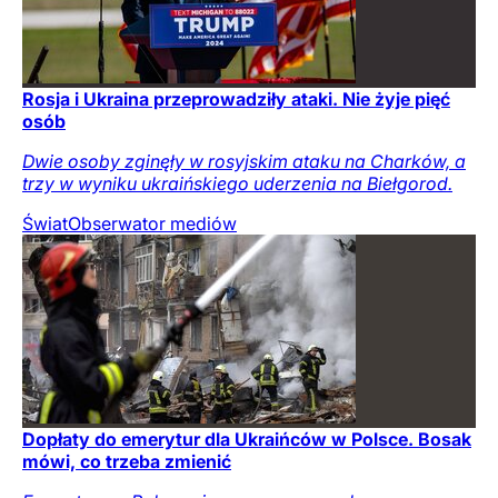
Rosja i Ukraina przeprowadziły ataki. Nie żyje pięć
osób
Dwie osoby zginęły w rosyjskim ataku na Charków, a
trzy w wyniku ukraińskiego uderzenia na Biełgorod.
Świat
Obserwator mediów
Dopłaty do emerytur dla Ukraińców w Polsce. Bosak
mówi, co trzeba zmienić