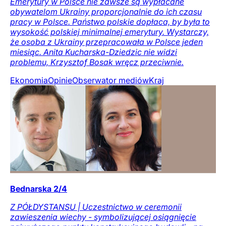
Emerytury w Polsce nie zawsze są wypłacane
obywatelom Ukrainy proporcjonalnie do ich czasu
pracy w Polsce. Państwo polskie dopłaca, by była to
wysokość polskiej minimalnej emerytury. Wystarczy,
że osoba z Ukrainy przepracowała w Polsce jeden
miesiąc. Anita Kucharska-Dziedzic nie widzi
problemu, Krzysztof Bosak wręcz przeciwnie.
Ekonomia
Opinie
Obserwator mediów
Kraj
Bednarska 2/4
Z PÓŁDYSTANSU | Uczestnictwo w ceremonii
zawieszenia wiechy - symbolizującej osiągnięcie