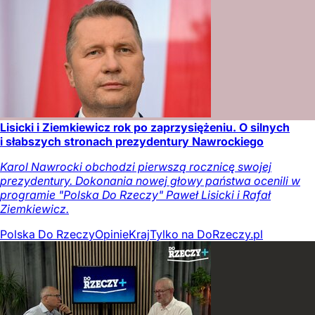
Lisicki i Ziemkiewicz rok po zaprzysiężeniu. O silnych
i słabszych stronach prezydentury Nawrockiego
Karol Nawrocki obchodzi pierwszą rocznicę swojej
prezydentury. Dokonania nowej głowy państwa ocenili w
programie "Polska Do Rzeczy" Paweł Lisicki i Rafał
Ziemkiewicz.
Polska Do Rzeczy
Opinie
Kraj
Tylko na DoRzeczy.pl