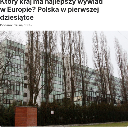
Który kraj ma najlepszy wywiad
w Europie? Polska w pierwszej
dziesiątce
Dodano:
dzisiaj
13:47