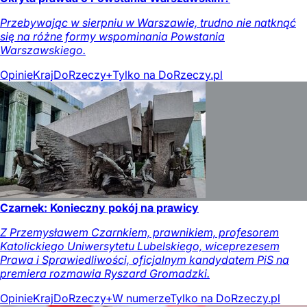
Przebywając w sierpniu w Warszawie, trudno nie natknąć
się na różne formy wspominania Powstania
Warszawskiego.
Opinie
Kraj
DoRzeczy+
Tylko na DoRzeczy.pl
Czarnek: Konieczny pokój na prawicy
Z Przemysławem Czarnkiem, prawnikiem, profesorem
Katolickiego Uniwersytetu Lubelskiego, wiceprezesem
Prawa i Sprawiedliwości, oficjalnym kandydatem PiS na
premiera rozmawia Ryszard Gromadzki.
Opinie
Kraj
DoRzeczy+
W numerze
Tylko na DoRzeczy.pl