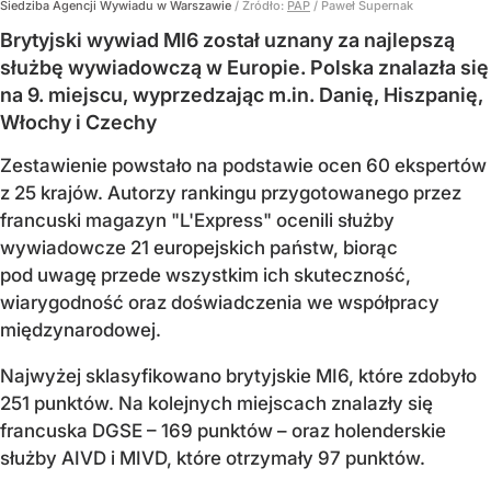
Siedziba Agencji Wywiadu w Warszawie
/ Źródło:
PAP
/
Paweł Supernak
Brytyjski wywiad MI6 został uznany za najlepszą
służbę wywiadowczą w Europie. Polska znalazła się
na 9. miejscu, wyprzedzając m.in. Danię, Hiszpanię,
Włochy i Czechy
Zestawienie powstało na podstawie ocen 60 ekspertów
z 25 krajów. Autorzy rankingu przygotowanego przez
francuski magazyn "L'Express" ocenili służby
wywiadowcze 21 europejskich państw, biorąc
pod uwagę przede wszystkim ich skuteczność,
wiarygodność oraz doświadczenia we współpracy
międzynarodowej.
Najwyżej sklasyfikowano brytyjskie MI6, które zdobyło
251 punktów. Na kolejnych miejscach znalazły się
francuska DGSE – 169 punktów – oraz holenderskie
służby AIVD i MIVD, które otrzymały 97 punktów.