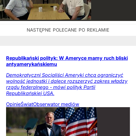
Republikański polityk: W Ameryce mamy ruch bliski
antyamerykańskiemu
Demokratyczni Socjaliści Ameryki chcą ograniczyć
wolność jednostki i dalece rozszerzyć zakres władzy
rządu federalnego - mówi polityk Partii
Republikańskiej USA.
Opinie
Świat
Obserwator mediów