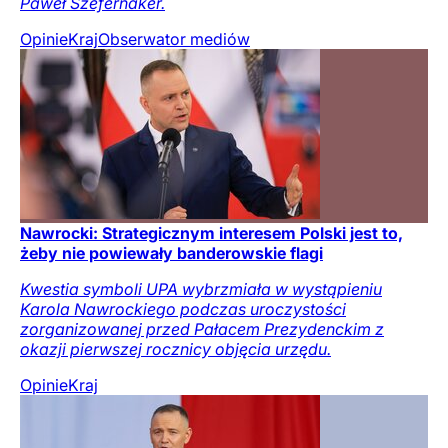
Paweł Szefernaker.
Opinie
Kraj
Obserwator mediów
Nawrocki: Strategicznym interesem Polski jest to,
żeby nie powiewały banderowskie flagi
Kwestia symboli UPA wybrzmiała w wystąpieniu
Karola Nawrockiego podczas uroczystości
zorganizowanej przed Pałacem Prezydenckim z
okazji pierwszej rocznicy objęcia urzędu.
Opinie
Kraj