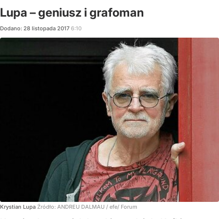
Lupa – geniusz i grafoman
Dodano:
28
listopada
2017
6:10
Krystian Lupa
Źródło:
ANDREU DALMAU / efe/ Forum