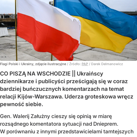
Flagi Polski i Ukrainy, zdjęcie ilustracyjne
/ Źródło:
PAP
/
Darek Delmanowicz
CO PISZĄ NA WSCHODZIE || Ukraińscy
dziennikarze i publicyści prześcigają się w coraz
bardziej buńczucznych komentarzach na temat
relacji Kijów-Warszawa. Uderza groteskowa wręcz
pewność siebie.
Gen. Walerij Załużny cieszy się opinią w miarę
rozsądnego komentatora sytuacji nad Dnieprem.
W porównaniu z innymi przedstawicielami tamtejszych