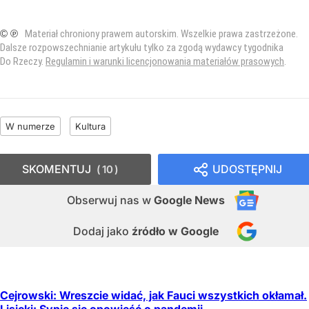
© ℗
Materiał chroniony prawem autorskim. Wszelkie prawa zastrzeżone.
Dalsze rozpowszechnianie artykułu tylko za zgodą wydawcy tygodnika
Do Rzeczy.
Regulamin i warunki licencjonowania materiałów prasowych
.
W numerze
Kultura
SKOMENTUJ
UDOSTĘPNIJ
10
Obserwuj nas
w
Google News
Dodaj jako
źródło w Google
Cejrowski: Wreszcie widać, jak Fauci wszystkich okłamał.
Lisicki: Sypie się opowieść o pandemii