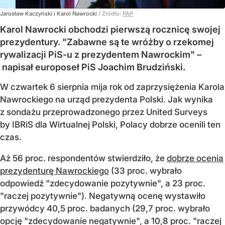
Jarosław Kaczyński i Karol Nawrocki
/ Źródło:
PAP
Karol Nawrocki obchodzi pierwszą rocznicę swojej
prezydentury. "Zabawne są te wróżby o rzekomej
rywalizacji PiS-u z prezydentem Nawrockim" –
napisał europoseł PiS Joachim Brudziński.
W czwartek 6 sierpnia mija rok od zaprzysiężenia Karola
Nawrockiego na urząd prezydenta Polski. Jak wynika
z sondażu przeprowadzonego przez United Surveys
by IBRiS dla Wirtualnej Polski, Polacy dobrze ocenili ten
czas.
Aż 56 proc. respondentów stwierdziło, że
dobrze ocenia
prezydenturę Nawrockiego
(33 proc. wybrało
odpowiedź "zdecydowanie pozytywnie", a 23 proc.
"raczej pozytywnie"). Negatywną ocenę wystawiło
przywódcy 40,5 proc. badanych (29,7 proc. wybrało
opcję "zdecydowanie negatywnie", a 10,8 proc. "raczej