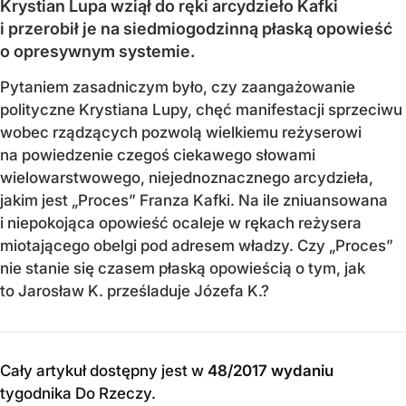
Krystian Lupa wziął do ręki arcydzieło Kafki
i przerobił je na siedmiogodzinną płaską opowieść
o opresywnym systemie.
Pytaniem zasadniczym było, czy zaangażowanie
polityczne Krystiana Lupy, chęć manifestacji sprzeciwu
wobec rządzących pozwolą wielkiemu reżyserowi
na powiedzenie czegoś ciekawego słowami
wielowarstwowego, niejednoznacznego arcydzieła,
jakim jest „Proces” Franza Kafki. Na ile zniuansowana
i niepokojąca opowieść ocaleje w rękach reżysera
miotającego obelgi pod adresem władzy. Czy „Proces”
nie stanie się czasem płaską opowieścią o tym, jak
to Jarosław K. prześladuje Józefa K.?
Cały artykuł dostępny jest w
48/2017 wydaniu
tygodnika Do Rzeczy
.