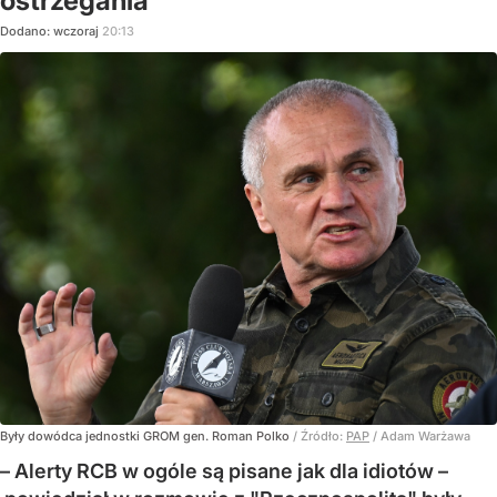
ostrzegania
Dodano:
wczoraj
20:13
Były dowódca jednostki GROM gen. Roman Polko
/ Źródło:
PAP
/
Adam Warżawa
– Alerty RCB w ogóle są pisane jak dla idiotów –