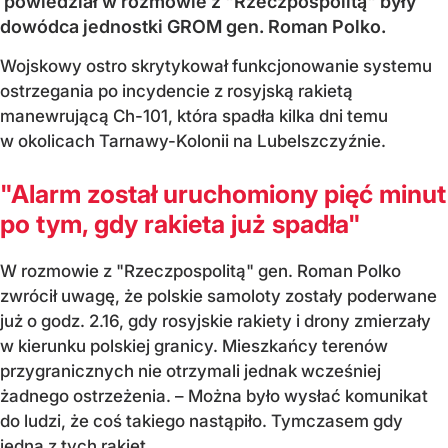
powiedział w rozmowie z "Rzeczpospolitą" były
dowódca jednostki GROM gen. Roman Polko.
Wojskowy ostro skrytykował funkcjonowanie systemu
ostrzegania po incydencie z rosyjską rakietą
manewrującą Ch-101, która spadła kilka dni temu
w okolicach Tarnawy-Kolonii na Lubelszczyźnie.
"Alarm został uruchomiony pięć minut
po tym, gdy rakieta już spadła"
W rozmowie z "Rzeczpospolitą" gen. Roman Polko
zwrócił uwagę, że polskie samoloty zostały poderwane
już o godz. 2.16, gdy rosyjskie rakiety i drony zmierzały
w kierunku polskiej granicy. Mieszkańcy terenów
przygranicznych nie otrzymali jednak wcześniej
żadnego ostrzeżenia. – Można było wysłać komunikat
do ludzi, że coś takiego nastąpiło. Tymczasem gdy
jedna z tych rakiet...