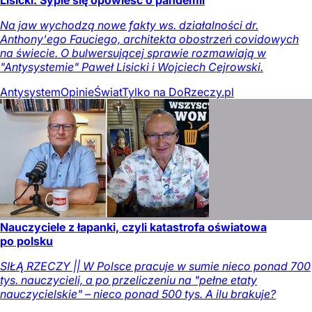
Na jaw wychodzą nowe fakty ws. działalności dr.
Anthony'ego Fauciego, architekta obostrzeń covidowych
na świecie. O bulwersującej sprawie rozmawiają w
"Antysystemie" Paweł Lisicki i Wojciech Cejrowski.
Antysystem
Opinie
Świat
Tylko na DoRzeczy.pl
Nauczyciele z łapanki, czyli katastrofa oświatowa
po polsku
SIŁĄ RZECZY || W Polsce pracuje w sumie nieco ponad 700
tys. nauczycieli, a po przeliczeniu na "pełne etaty
nauczycielskie" – nieco ponad 500 tys. A ilu brakuje?