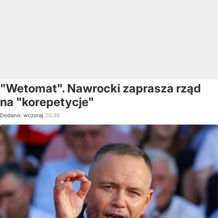
"Wetomat". Nawrocki zaprasza rząd
na "korepetycje"
Dodano:
wczoraj
20:36