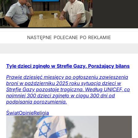
Tyle dzieci zginęło w Strefie Gazy. Porażający bilans
Prawie dziesięć miesięcy po ogłoszeniu zawieszenia
broni w październiku 2025 roku sytuacja dzieci w
Strefie Gazy pozostaje tragiczna. Według UNICEF, co
najmniej 300 dzieci zginęło w ciągu 300 dni od
podpisania porozumienia.
Świat
Opinie
Religia