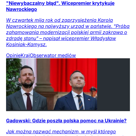
"Niewybaczalny błąd". Wicepremier krytykuje
Nawrockiego
W czwartek mija rok od zaprzysiężenia Karola
Nawrockiego na najwyższy urząd w państwie. "Próba
zahamowania modernizacji polskiej armii zakrawa o
zdradę stanu" – napisał wicepremier Władysław
Kosiniak-Kamysz.
Opinie
Kraj
Obserwator mediów
Gadowski: Gdzie poszła polska pomoc na Ukrainie?
Jak można nazwać mechanizm, w myśl którego