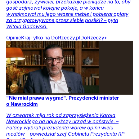
gospodarz, żywiciel, przekazuje pieniądze na to, aby
gość zajmował kolejne pokoje, a w końcu
wynajmował mu jego własne meble i pobierał opłaty
za przygotowywane przez siebie posiłki? – pyta
Witold Gadowski.
Opinie
Kraj
Tylko na DoRzeczy.pl
DoRzeczy+
"Nie miał prawa wygrać". Prezydencki minister
o Nawrockim
W czwartek mija rok od zaprzysiężenia Karola
Nawrockiego na najwyższy urząd w państwie. –
Polacy wybrali prezydenta wbrew opinii wielu
mediów – powiedział szef Gabinetu Prezydenta RP