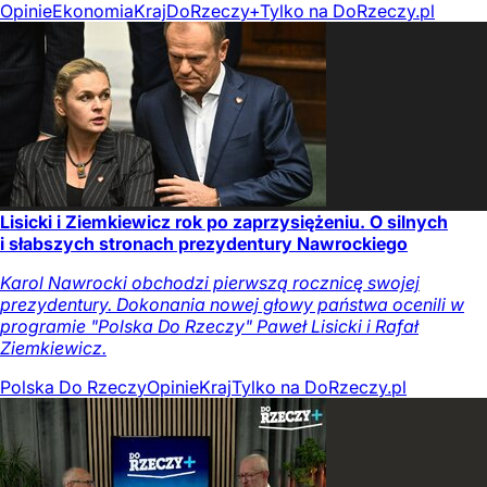
Opinie
Ekonomia
Kraj
DoRzeczy+
Tylko na DoRzeczy.pl
Lisicki i Ziemkiewicz rok po zaprzysiężeniu. O silnych
i słabszych stronach prezydentury Nawrockiego
Karol Nawrocki obchodzi pierwszą rocznicę swojej
prezydentury. Dokonania nowej głowy państwa ocenili w
programie "Polska Do Rzeczy" Paweł Lisicki i Rafał
Ziemkiewicz.
Polska Do Rzeczy
Opinie
Kraj
Tylko na DoRzeczy.pl