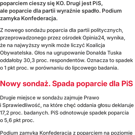
poparciem cieszy się KO. Drugi jest PiS,
ale poparcie dla partii wyraźnie spadło. Podium
zamyka Konfederacja.
Z nowego sondażu poparcia dla partii politycznych,
przeprowadzonego przez ośrodek Opinia24, wynika,
że na najwyższy wynik może liczyć Koalicja
Obywatelska. Głos na ugrupowanie Donalda Tuska
oddałoby 30,3 proc. respondentów. Oznacza to spadek
o 1 pkt proc. w porównaniu do lipcowego badania.
Nowy sondaż. Spada poparcie dla PiS
Drugie miejsce w sondażu zajmuje Prawo
i Sprawiedliwość, na które chęć oddania głosu deklaruje
17,2 proc. badanych. PiS odnotowuje spadek poparcia
o 5,6 pkt proc.
Podium zamyka Konfederacja z poparciem na poziomie