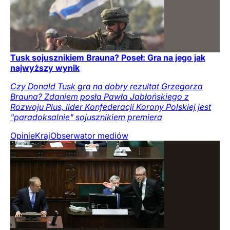
Tusk sojusznikiem Brauna? Poseł: Gra na jego jak
najwyższy wynik
Czy Donald Tusk gra na dobry rezultat Grzegorza
Brauna? Zdaniem posła Pawła Jabłońskiego z
Rozwoju Plus, lider Konfederacji Korony Polskiej jest
"paradoksalnie" sojusznikiem premiera
Opinie
Kraj
Obserwator mediów