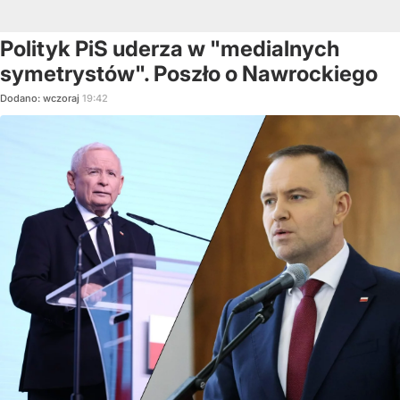
Polityk PiS uderza w "medialnych
symetrystów". Poszło o Nawrockiego
Dodano:
wczoraj
19:42