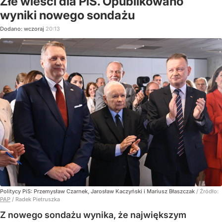
Złe wieści dla PiS. Opublikowano
wyniki nowego sondażu
Dodano:
wczoraj
20:13
Politycy PiS: Przemysław Czarnek, Jarosław Kaczyński i Mariusz Błaszczak
/ Źródło:
PAP
/
Radek Pietruszka
Z nowego sondażu wynika, że największym