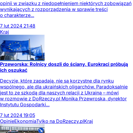
opinii w związku z niedopełnieniem niektórych zobowiązań
wynikających z rozporządzenia w sprawie treści
o charakterze...
7
lut
2024
21:48
Kraj
Przeworska: Rolnicy doszli do ściany. Eurokraci próbują
ich oszukać
Decyzje, które zapadają, nie są korzystne dla rynku
wspólnego, ale dla ukraińskich oligarchów. Paradoksalnie
jest to ze szkodą dla naszych relacji z Ukrainą – mówi
w rozmowie z DoRzeczy.pl Monika Przewroska, dyrektor
Instytutu Gospodarki...
7
lut
2024
19:05
Opinie
Ekonomia
Tylko na DoRzeczy.pl
Kraj