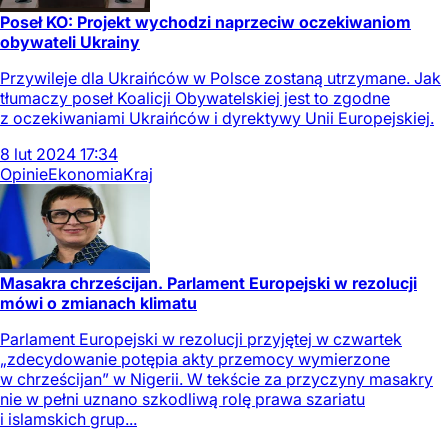
Poseł KO: Projekt wychodzi naprzeciw oczekiwaniom
obywateli Ukrainy
Przywileje dla Ukraińców w Polsce zostaną utrzymane. Jak
tłumaczy poseł Koalicji Obywatelskiej jest to zgodne
z oczekiwaniami Ukraińców i dyrektywy Unii Europejskiej.
8
lut
2024
17:34
Opinie
Ekonomia
Kraj
Masakra chrześcijan. Parlament Europejski w rezolucji
mówi o zmianach klimatu
Parlament Europejski w rezolucji przyjętej w czwartek
„zdecydowanie potępia akty przemocy wymierzone
w chrześcijan” w Nigerii. W tekście za przyczyny masakry
nie w pełni uznano szkodliwą rolę prawa szariatu
i islamskich grup...