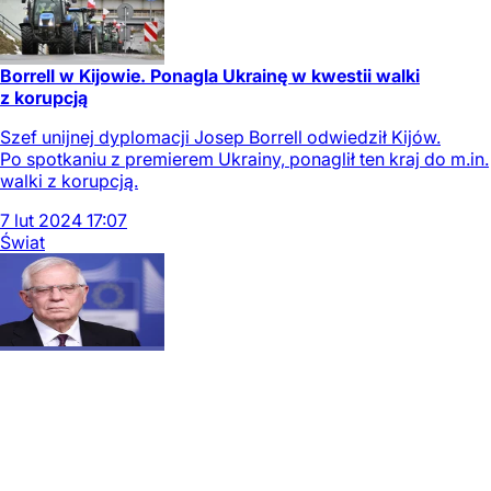
Borrell w Kijowie. Ponagla Ukrainę w kwestii walki
z korupcją
Szef unijnej dyplomacji Josep Borrell odwiedził Kijów.
Po spotkaniu z premierem Ukrainy, ponaglił ten kraj do m.in.
walki z korupcją.
7
lut
2024
17:07
Świat