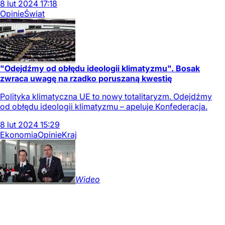
8
lut
2024
17:18
Opinie
Świat
"Odejdźmy od obłędu ideologii klimatyzmu". Bosak
zwraca uwagę na rzadko poruszaną kwestię
Polityka klimatyczna UE to nowy totalitaryzm. Odejdźmy
od obłędu ideologii klimatyzmu – apeluje Konfederacja.
8
lut
2024
15:29
Ekonomia
Opinie
Kraj
Wideo