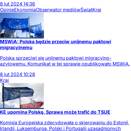
8
lut
2024
14:36
Opinie
Ekonomia
Obserwator mediów
Świat
Kraj
MSWiA: Polska będzie przeciw unijnemu paktowi
migracyjnemu
Polska sprzeciwi się unijnemu paktowi migracyjno-
azylowemu. Komunikat w tej sprawie opublikowało MSWiA.
8
lut
2024
10:28
Kraj
KE upomina Polskę. Sprawa może trafić do TSUE
Komisja Europejska zdecydowała o skierowaniu do Estonii,
Irlandii, Luksemburga, Polski i Portugalii uzasadnionych