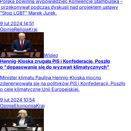
Polska powinna wypowiedzieć Konwencję Stambulską –
przekonywał podczas dyskusji nad projektem ustawy
"Stop LGBT" Marek Jurek.
9
lut
2024
14:51
Opinie
Religia
Kraj
Wideo
Hennig-Kloska zrugała PiS i Konfederację. Poszło
o "dopasowanie się do wyzwań klimatycznych"
Minister klimatu Paulina Hennig-Kloska mocno
zdenerwowała się na polityków PiS i Konfederacji. Poszło
o cele klimatyczne Unii Europejskiej.
9
lut
2024
10:54
Opinie
Ekonomia
Kraj