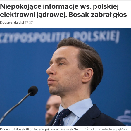
Niepokojące informacje ws. polskiej
elektrowni jądrowej. Bosak zabrał głos
Dodano:
dzisiaj
17:37
Krzysztof Bosak (Konfederacja), wicemarszałek Sejmu
/ Źródło:
Konfederacja/Marcin