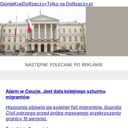
Opinie
Kraj
DoRzeczy+
Tylko na DoRzeczy.pl
Alarm w Ceucie. Jest data kolejnego szturmu
migrantów
Hiszpania obawia się kolejnej fali migrantów. Guardia
Civil ostrzega przed próbą masowego przekroczenia
granicy 15 sierpnia.