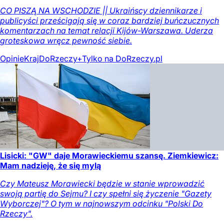
CO PISZĄ NA WSCHODZIE || Ukraińscy dziennikarze i
publicyści prześcigają się w coraz bardziej buńczucznych
komentarzach na temat relacji Kijów-Warszawa. Uderza
groteskowa wręcz pewność siebie.
Opinie
Kraj
DoRzeczy+
Tylko na DoRzeczy.pl
Lisicki: "GW" daje Morawieckiemu szansę. Ziemkiewicz:
Mam nadzieję, że się mylą
Czy Mateusz Morawiecki będzie w stanie wprowadzić
swoją partię do Sejmu? I czy spełni się życzenie "Gazety
Wyborczej"? O tym w najnowszym odcinku "Polski Do
Rzeczy".