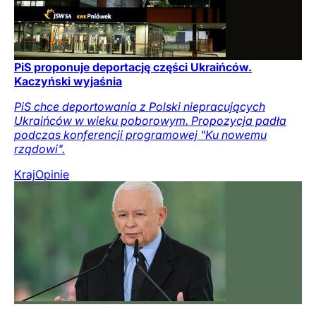
PiS proponuje deportację części Ukraińców.
Kaczyński wyjaśnia
PiS chce deportowania z Polski niepracujących
Ukraińców w wieku poborowym. Propozycja padła
podczas konferencji programowej "Ku nowemu
rządowi".
Kraj
Opinie