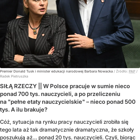
Premier Donald Tusk i minister edukacji narodowej Barbara Nowacka
/ Źródło:
PAP
/
Radek Pietruszka
SIŁĄ RZECZY || W Polsce pracuje w sumie nieco
ponad 700 tys. nauczycieli, a po przeliczeniu
na "pełne etaty nauczycielskie" – nieco ponad 500
tys. A ilu brakuje?
Cóż, sytuacja na rynku pracy nauczycieli zrobiła się
tego lata aż tak dramatycznie dramatyczna, że szkoły
poszukują aż… ponad 20 tys. nauczycieli. Czyli, biorąc