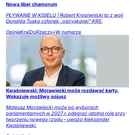
Nowa liber chamorum
PŁYWANIE W KISIELU | Robert Kropiwnicki to z woli
Donalda Tuska członek „odzyskanej” KRS.
Opinie
Kraj
DoRzeczy+
W numerze
Kwaśniewski: Morawiecki może rozdawać karty.
Wskazuje możliwy sojusz
Mateusz Morawiecki może po wyborach
parlamentarnych w 2027 r. odegrać istotną rolę przy
tworzeniu nowego rządu – uważa Aleksander
Kwaśniewski.