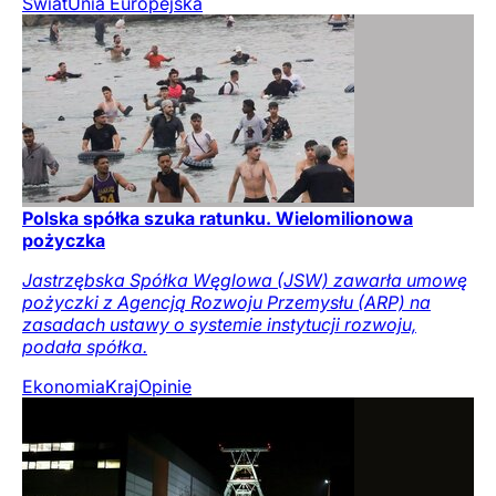
Świat
Unia Europejska
Polska spółka szuka ratunku. Wielomilionowa
pożyczka
Jastrzębska Spółka Węglowa (JSW) zawarła umowę
pożyczki z Agencją Rozwoju Przemysłu (ARP) na
zasadach ustawy o systemie instytucji rozwoju,
podała spółka.
Ekonomia
Kraj
Opinie