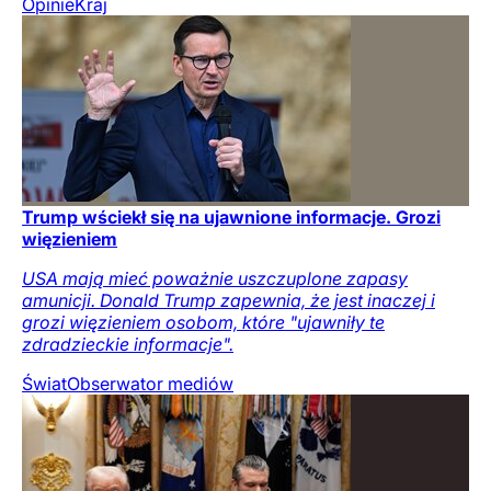
Opinie
Kraj
Trump wściekł się na ujawnione informacje. Grozi
więzieniem
USA mają mieć poważnie uszczuplone zapasy
amunicji. Donald Trump zapewnia, że jest inaczej i
grozi więzieniem osobom, które "ujawniły te
zdradzieckie informacje".
Świat
Obserwator mediów