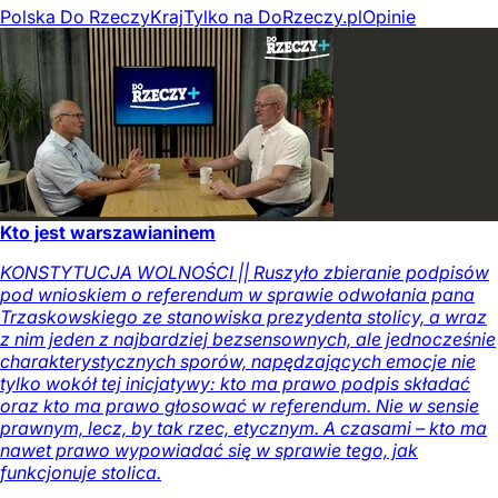
Polska Do Rzeczy
Kraj
Tylko na DoRzeczy.pl
Opinie
Kto jest warszawianinem
KONSTYTUCJA WOLNOŚCI || Ruszyło zbieranie podpisów
pod wnioskiem o referendum w sprawie odwołania pana
Trzaskowskiego ze stanowiska prezydenta stolicy, a wraz
z nim jeden z najbardziej bezsensownych, ale jednocześnie
charakterystycznych sporów, napędzających emocje nie
tylko wokół tej inicjatywy: kto ma prawo podpis składać
oraz kto ma prawo głosować w referendum. Nie w sensie
prawnym, lecz, by tak rzec, etycznym. A czasami – kto ma
nawet prawo wypowiadać się w sprawie tego, jak
funkcjonuje stolica.