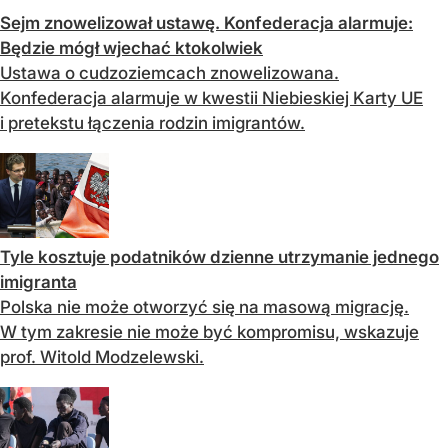
Sejm znowelizował ustawę. Konfederacja alarmuje:
Będzie mógł wjechać ktokolwiek
Ustawa o cudzoziemcach znowelizowana.
Konfederacja alarmuje w kwestii Niebieskiej Karty UE
i pretekstu łączenia rodzin imigrantów.
Tyle kosztuje podatników dzienne utrzymanie jednego
imigranta
Polska nie może otworzyć się na masową migrację.
W tym zakresie nie może być kompromisu, wskazuje
prof. Witold Modzelewski.