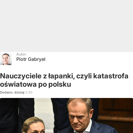
Autor:
Piotr Gabryel
Nauczyciele z łapanki, czyli katastrofa
oświatowa po polsku
Dodano:
dzisiaj
5:30