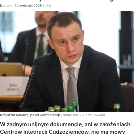
Dodano:
24
kwietnia
2025
11:56
Krzysztof Mulawa, poseł Konfederacji
Źródło:
PAP
/
Albert Zawada
W żadnym unijnym dokumencie, ani w założeniach
Centrów Integracji Cudzoziemców, nie ma mowy