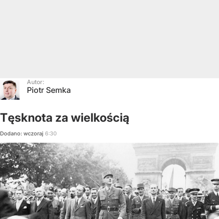
Autor:
Piotr Semka
Tęsknota za wielkością
Dodano:
wczoraj
6:30