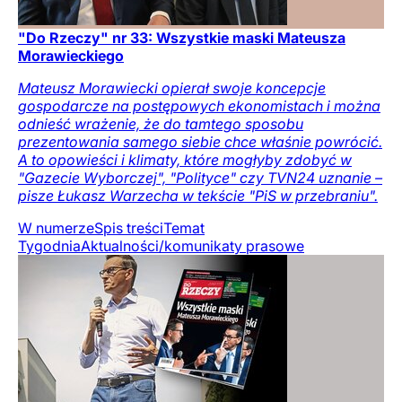
"Do Rzeczy" nr 33: Wszystkie maski Mateusza
Morawieckiego
Mateusz Morawiecki opierał swoje koncepcje
gospodarcze na postępowych ekonomistach i można
odnieść wrażenie, że do tamtego sposobu
prezentowania samego siebie chce właśnie powrócić.
A to opowieści i klimaty, które mogłyby zdobyć w
"Gazecie Wyborczej", "Polityce" czy TVN24 uznanie –
pisze Łukasz Warzecha w tekście "PiS w przebraniu".
W numerze
Spis treści
Temat
Tygodnia
Aktualności/komunikaty prasowe