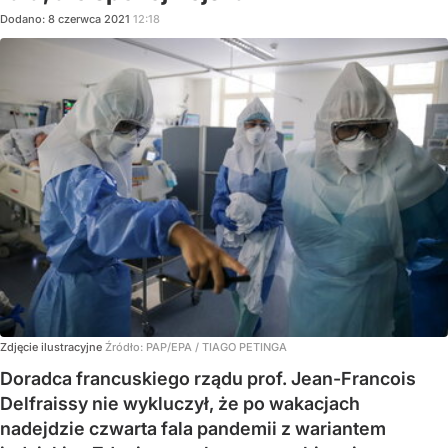
Dodano:
8
czerwca
2021
12:18
Zdjęcie ilustracyjne
Źródło:
PAP/EPA
/
TIAGO PETINGA
Doradca francuskiego rządu prof. Jean-Francois
Delfraissy nie wykluczył, że po wakacjach
nadejdzie czwarta fala pandemii z wariantem