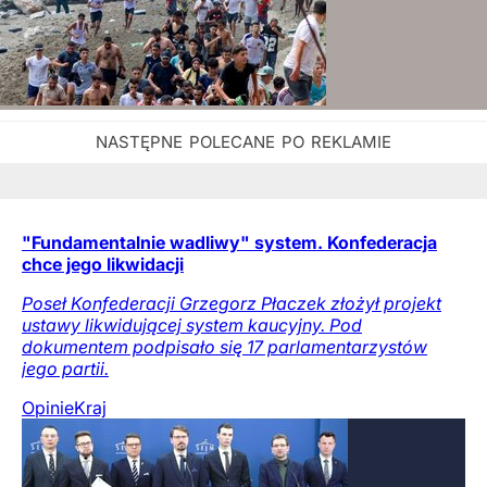
"Fundamentalnie wadliwy" system. Konfederacja
chce jego likwidacji
Poseł Konfederacji Grzegorz Płaczek złożył projekt
ustawy likwidującej system kaucyjny. Pod
dokumentem podpisało się 17 parlamentarzystów
jego partii.
Opinie
Kraj