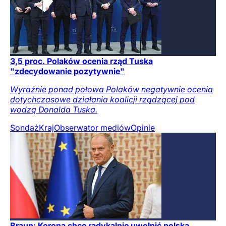
3,5 proc. Polaków ocenia rząd Tuska
"zdecydowanie pozytywnie"
Wyraźnie ponad połowa Polaków negatywnie ocenia
dotychczasowe działania koalicji rządzącej pod
wodzą Donalda Tuska.
Sondaż
Kraj
Obserwator mediów
Opinie
Braun: Korona chce radykalnie uwolnić polską