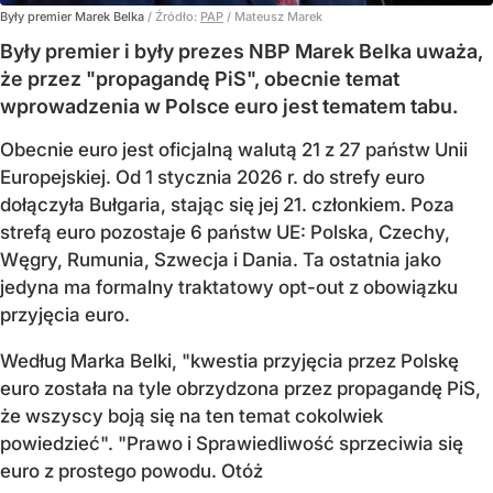
Były premier Marek Belka
/ Źródło:
PAP
/
Mateusz Marek
Były premier i były prezes NBP Marek Belka uważa,
że przez "propagandę PiS", obecnie temat
wprowadzenia w Polsce euro jest tematem tabu.
Obecnie euro jest oficjalną walutą 21 z 27 państw Unii
Europejskiej. Od 1 stycznia 2026 r. do strefy euro
dołączyła Bułgaria, stając się jej 21. członkiem.
Poza
strefą euro pozostaje 6 państw UE:
Polska, Czechy,
Węgry, Rumunia, Szwecja i Dania
. Ta ostatnia jako
jedyna ma formalny traktatowy opt-out z obowiązku
przyjęcia euro.
Według Marka Belki, "kwestia przyjęcia przez Polskę
euro została na tyle obrzydzona przez propagandę PiS,
że wszyscy boją się na ten temat cokolwiek
powiedzieć". "Prawo i Sprawiedliwość sprzeciwia się
euro z prostego powodu. Otóż