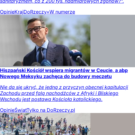
sanitaryzmem, co z 200 tys. nadmiarowych zgonów?".
Opinie
Kraj
DoRzeczy+
W numerze
Hiszpański Kościół wspiera migrantów w Ceucie, a abp
Nowego Meksyku zachęca do budowy meczetu
Nie da się ukryć, że jedną z przyczyn obecnej kapitulacji
Zachodu przed falą nachodźców z Afryki i Bliskiego
Wschodu jest postawa Kościoła katolickiego.
Opinie
Świat
Tylko na DoRzeczy.pl