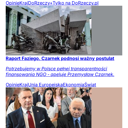
Opinie
Kraj
DoRzeczy+
Tylko na DoRzeczy.pl
Raport Faziego. Czarnek podnosi ważny postulat
Potrzebujemy w Polsce pełnej transparentności
finansowania NGO - apeluje Przemysław Czarnek.
Opinie
Kraj
Unia Europejska
Ekonomia
Świat