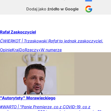
Dodaj jako
źródło w Google
Rafał Zaskoczyciel
ĆWIERKOT | Trzaskowski Rafał to jednak zaskoczyciel.
Opinie
Kraj
DoRzeczy+
W numerze
"Autorytety" Morawieckiego
#WARTO | "Panie Premierze, co z COVID-19, co z