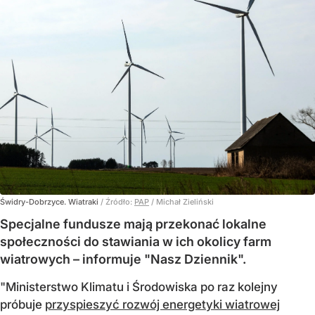
Świdry-Dobrzyce. Wiatraki
/ Źródło:
PAP
/
Michał Zieliński
Specjalne fundusze mają przekonać lokalne
społeczności do stawiania w ich okolicy farm
wiatrowych – informuje "Nasz Dziennik".
"Ministerstwo Klimatu i Środowiska po raz kolejny
próbuje
przyspieszyć rozwój energetyki wiatrowej