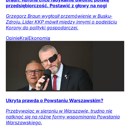
przedsiębiorczość. Postawić z głowy na nogi
Grzegorz Braun wygłosił przemówienie w Busku-
Zdroju. Lider KKP mówił między innymi o podejściu
Korony do polityki gospodarczej.
Opinie
Kraj
Ekonomia
Ukryta prawda o Powstaniu Warszawskim?
Przebywając w sierpniu w Warszawie, trudno nie
natknąć się na różne formy wspominania Powstania
Warszawskiego.