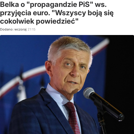
Belka o "propagandzie PiS" ws.
przyjęcia euro. "Wszyscy boją się
cokolwiek powiedzieć"
Dodano:
wczoraj
21:15