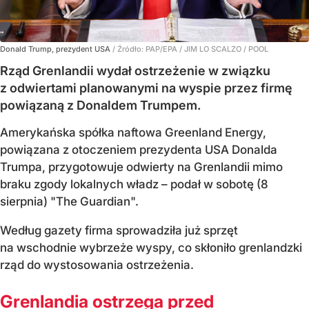
Donald Trump, prezydent USA
/ Źródło:
PAP/EPA
/
JIM LO SCALZO / POOL
Rząd Grenlandii wydał ostrzeżenie w związku
z odwiertami planowanymi na wyspie przez firmę
powiązaną z Donaldem Trumpem.
Amerykańska spółka naftowa Greenland Energy,
powiązana z otoczeniem prezydenta USA Donalda
Trumpa, przygotowuje odwierty na Grenlandii mimo
braku zgody lokalnych władz – podał w sobotę (8
sierpnia) "The Guardian".
Według gazety firma sprowadziła już sprzęt
na wschodnie wybrzeże wyspy, co skłoniło grenlandzki
rząd do wystosowania ostrzeżenia.
Grenlandia ostrzega przed