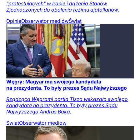
"protestujących" w Iranie i dążenia Stanów
Zjednoczonych do obalenia reżimu ajatollahów.
Opinie
Obserwator mediów
Świat
Węgry: Magyar ma swojego kandydata
na prezydenta. To były prezes Sądu Najwyższego
Rządząca Węgrami partia Tisza wskazała swojego
kandydata na prezydenta. To były prezes Sądu
Najwyższego Andras Baka.
Świat
Obserwator mediów