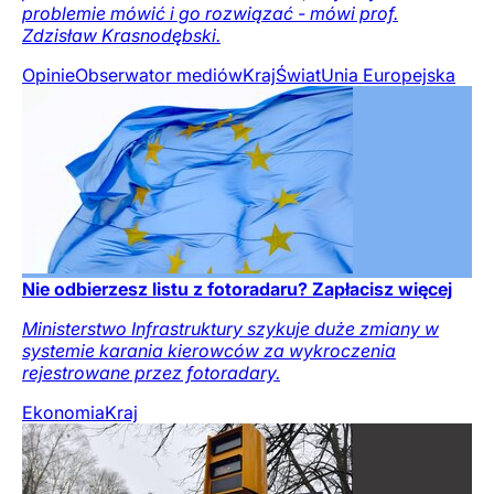
problemie mówić i go rozwiązać - mówi prof.
Zdzisław Krasnodębski.
Opinie
Obserwator mediów
Kraj
Świat
Unia Europejska
Nie odbierzesz listu z fotoradaru? Zapłacisz więcej
Ministerstwo Infrastruktury szykuje duże zmiany w
systemie karania kierowców za wykroczenia
rejestrowane przez fotoradary.
Ekonomia
Kraj