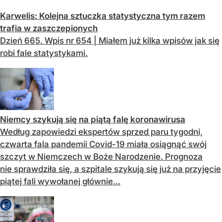
Karwelis: Kolejna sztuczka statystyczna tym razem
trafia w zaszczepionych
Dzień 665. Wpis nr 654 | Miałem już kilka wpisów jak się
robi fale statystykami.
Niemcy szykują się na piątą falę koronawirusa
Według zapowiedzi ekspertów sprzed paru tygodni,
czwarta fala pandemii Covid-19 miała osiągnąć swój
szczyt w Niemczech w Boże Narodzenie. Prognoza
nie sprawdziła się, a szpitale szykują się już na przyjęcie
piątej fali wywołanej głównie...