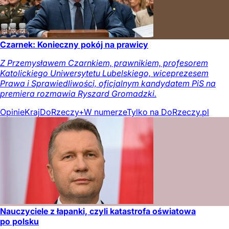
Czarnek: Konieczny pokój na prawicy
Z Przemysławem Czarnkiem, prawnikiem, profesorem
Katolickiego Uniwersytetu Lubelskiego, wiceprezesem
Prawa i Sprawiedliwości, oficjalnym kandydatem PiS na
premiera rozmawia Ryszard Gromadzki.
Opinie
Kraj
DoRzeczy+
W numerze
Tylko na DoRzeczy.pl
Nauczyciele z łapanki, czyli katastrofa oświatowa
po polsku