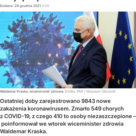
Dodano:
28
grudnia
2021
9:09
Waldemar Kraska, wiceminister zdrowia
Źródło:
PAP
/
Wojciech Olkuśnik
Ostatniej doby zarejestrowano 9843 nowe
zakażenia koronawirusem. Zmarło 549 chorych
z COVID-19, z czego 410 to osoby niezaszczepione –
poinformował we wtorek wiceminister zdrowia
Waldemar Kraska.