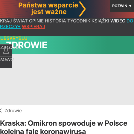
ROZWIŃ
▼
KRAJ
ŚWIAT
OPINIE
HISTORIA
TYGODNIK
KSIĄŻKI
WIDEO
DO
RZECZY+
WSPIERAJ
SUBSKRYBUJ
ZDROWIE
ZALOGUJ
MENU
Zdrowie
Kraska: Omikron spowoduje w Polsce
kolejną falę koronawirusa