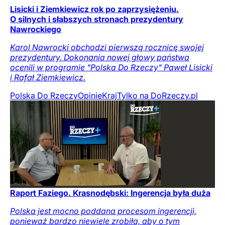
Lisicki i Ziemkiewicz rok po zaprzysiężeniu.
O silnych i słabszych stronach prezydentury
Nawrockiego
Karol Nawrocki obchodzi pierwszą rocznicę swojej
prezydentury. Dokonania nowej głowy państwa
ocenili w programie "Polska Do Rzeczy" Paweł Lisicki
i Rafał Ziemkiewicz.
Polska Do Rzeczy
Opinie
Kraj
Tylko na DoRzeczy.pl
Raport Faziego. Krasnodębski: Ingerencja była duża
Polska jest mocno poddana procesom ingerencji,
ponieważ bardzo niewiele zrobiła, aby o tym