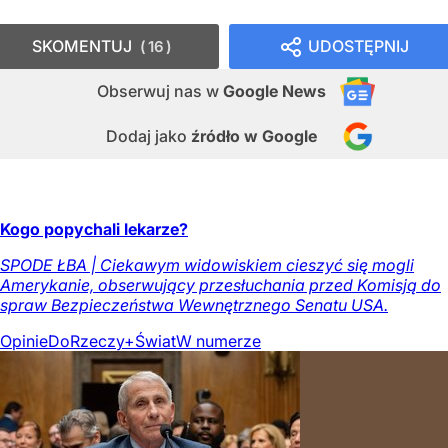
SKOMENTUJ
UDOSTĘPNIJ
16
Obserwuj nas
w
Google News
Dodaj jako
źródło w Google
Kogo popychali lekarze?
SPODE ŁBA | Ciekawym widowiskiem cieszyć się mogli
Amerykanie, obserwujący przesłuchania przed Komisją do
spraw Bezpieczeństwa Wewnętrznego Senatu USA.
Opinie
DoRzeczy+
Świat
W numerze