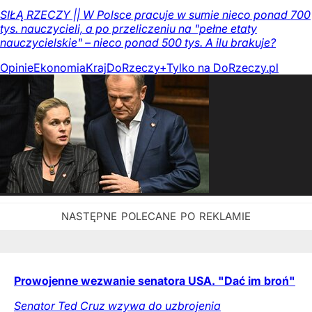
SIŁĄ RZECZY || W Polsce pracuje w sumie nieco ponad 700
tys. nauczycieli, a po przeliczeniu na "pełne etaty
nauczycielskie" – nieco ponad 500 tys. A ilu brakuje?
Opinie
Ekonomia
Kraj
DoRzeczy+
Tylko na DoRzeczy.pl
Prowojenne wezwanie senatora USA. "Dać im broń"
Senator Ted Cruz wzywa do uzbrojenia