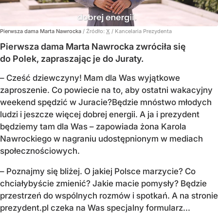
Pierwsza dama Marta Nawrocka
/ Źródło:
X
/
Kancelaria Prezydenta
Pierwsza dama Marta Nawrocka zwróciła się
do Polek, zapraszając je do Juraty.
–
Cześć dziewczyny! Mam dla Was wyjątkowe
zaproszenie.
Co powiecie na to, aby ostatni wakacyjny
weekend spędzić w Juracie?
Będzie mnóstwo młodych
ludzi i jeszcze więcej dobrej energii.
A ja i prezydent
będziemy tam dla Was
– zapowiada żona Karola
Nawrockiego w nagraniu udostępnionym w mediach
społecznościowych.
–
Poznajmy się bliżej. O jakiej Polsce marzycie?
Co
chciałybyście zmienić? Jakie macie pomysły?
Będzie
przestrzeń do wspólnych rozmów i spotkań.
A na stronie
prezydent.pl czeka na Was specjalny formularz...