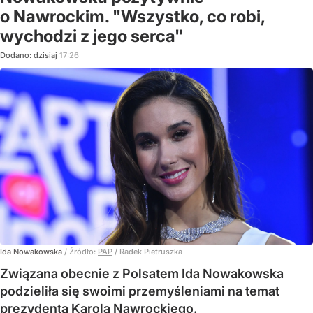
o Nawrockim. "Wszystko, co robi,
wychodzi z jego serca"
Dodano:
dzisiaj
17:26
Ida Nowakowska
/ Źródło:
PAP
/
Radek Pietruszka
Związana obecnie z Polsatem Ida Nowakowska
podzieliła się swoimi przemyśleniami na temat
prezydenta Karola Nawrockiego.