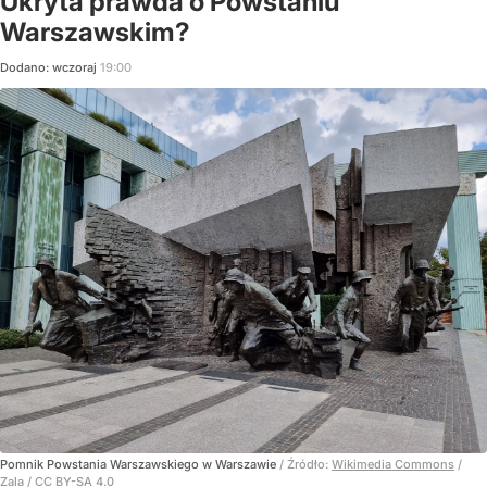
Ukryta prawda o Powstaniu
Warszawskim?
Dodano:
wczoraj
19:00
Pomnik Powstania Warszawskiego w Warszawie
/ Źródło:
Wikimedia Commons
/
Zala / CC BY-SA 4.0