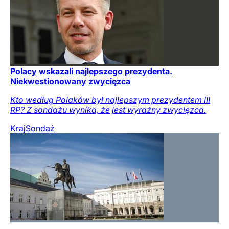
Polacy wskazali najlepszego prezydenta.
Niekwestionowany zwycięzca
Kto według Polaków był najlepszym prezydentem III
RP? Z sondażu wynika, że jest wyraźny zwycięzca.
Kraj
Sondaż