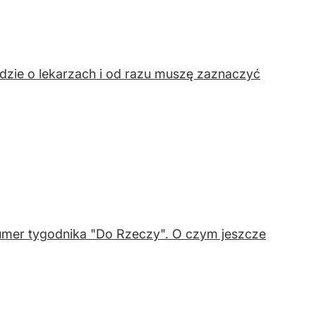
ędzie o lekarzach i od razu muszę zaznaczyć
umer tygodnika "Do Rzeczy". O czym jeszcze