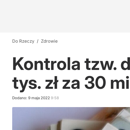
Do Rzeczy
/
Zdrowie
Kontrola tzw.
tys. zł za 30 m
Dodano:
9
maja
2022
9:58