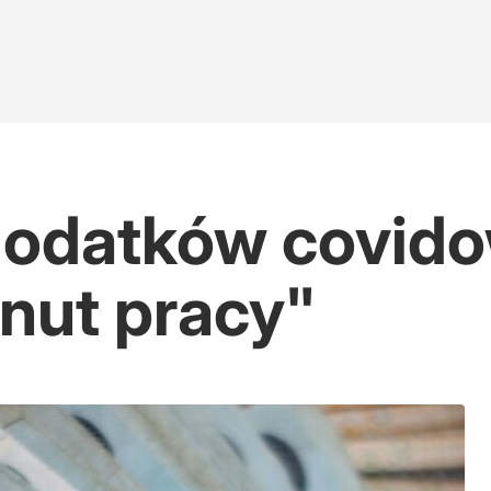
 dodatków covido
inut pracy"