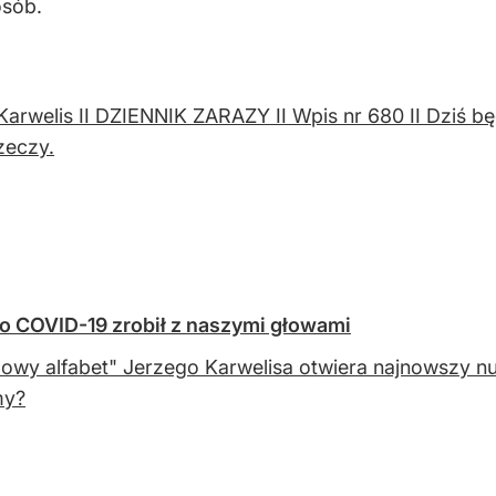
osób.
Karwelis II DZIENNIK ZARAZY II Wpis nr 680 II Dziś b
zeczy.
Co COVID-19 zrobił z naszymi głowami
owy alfabet" Jerzego Karwelisa otwiera najnowszy n
my?