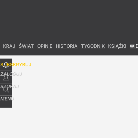
Udostępnij
0
Skomentuj
KRAJ
ŚWIAT
OPINIE
HISTORIA
TYGODNIK
KSIĄŻKI
WI
SUBSKRYBUJ
ZALOGUJ
SZUKAJ
MENU