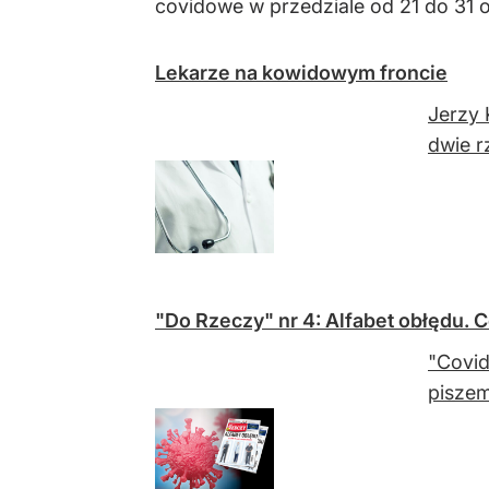
covidowe w przedziale od 21 do 31 
Lekarze na kowidowym froncie
Jerzy 
dwie r
"Do Rzeczy" nr 4: Alfabet obłędu. 
"Covid
pisze