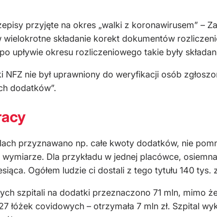
episy przyjęte na okres „walki z koronawirusem” – Z
wielokrotne składanie korekt dokumentów rozliczeni
po upływie okresu rozliczeniowego takie były składane
i NFZ nie był uprawniony do weryfikacji osób zgłosz
ch dodatków”.
racy
talach przyznawano np. całe kwoty dodatków, nie pom
ymiarze. Dla przykładu w jednej placówce, osiemnas
siąca. Ogółem ludzie ci dostali z tego tytułu 140 tys. z
h szpitali na dodatki przeznaczono 71 mln, mimo że
7 łóżek covidowych – otrzymała 7 mln zł. Szpital wyk