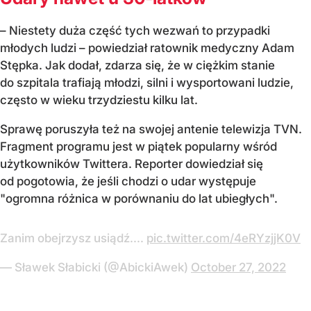
– Niestety duża część tych wezwań to przypadki
młodych ludzi – powiedział ratownik medyczny Adam
Stępka. Jak dodał, zdarza się, że w ciężkim stanie
do szpitala trafiają młodzi, silni i wysportowani ludzie,
często w wieku trzydziestu kilku lat.
Sprawę poruszyła też na swojej antenie telewizja TVN.
Fragment programu jest w piątek popularny wśród
użytkowników Twittera. Reporter dowiedział się
od pogotowia, że jeśli chodzi o udar występuje
"ogromna różnica w porównaniu do lat ubiegłych".
Zanim obejrzysz usiądź....
pic.twitter.com/4eRYzjjK0V
— Sławek Słabicki (@AbickiAwek)
October 27, 2022