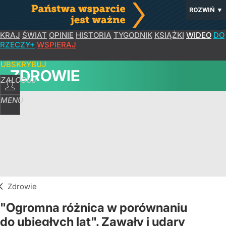
ROZWIŃ
▼
KRAJ
ŚWIAT
OPINIE
HISTORIA
TYGODNIK
KSIĄŻKI
WIDEO
DO
RZECZY+
WSPIERAJ
SUBSKRYBUJ
ZDROWIE
ZALOGUJ
MENU
Zdrowie
"Ogromna różnica w porównaniu
do ubiegłych lat". Zawały i udary