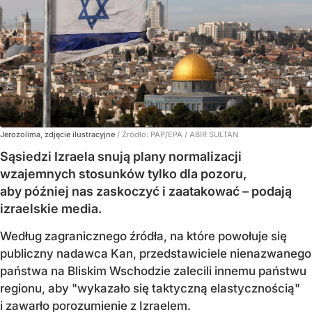
Jerozolima, zdjęcie ilustracyjne
/ Źródło:
PAP/EPA
/
ABIR SULTAN
Sąsiedzi Izraela snują plany normalizacji
wzajemnych stosunków tylko dla pozoru,
aby później nas zaskoczyć i zaatakować – podają
izraelskie media.
Według zagranicznego źródła, na które powołuje się
publiczny nadawca Kan, przedstawiciele nienazwanego
państwa na Bliskim Wschodzie zalecili innemu państwu
regionu, aby "wykazało się taktyczną elastycznością"
i zawarło porozumienie z Izraelem.