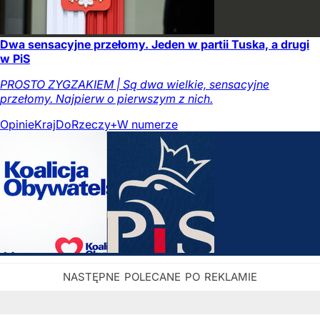
Dwa sensacyjne przełomy. Jeden w partii Tuska, a drugi
w PiS
PROSTO ZYGZAKIEM | Są dwa wielkie, sensacyjne
przełomy. Najpierw o pierwszym z nich.
Opinie
Kraj
DoRzeczy+
W numerze