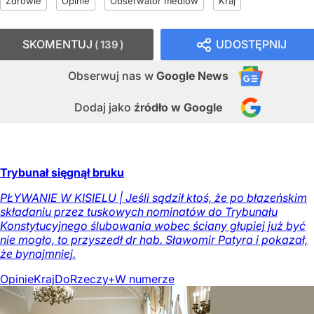
Zdrowie
Opinie
Obserwator mediów
Kraj
SKOMENTUJ
UDOSTĘPNIJ
139
Obserwuj nas
w
Google News
Dodaj jako
źródło w Google
Trybunał sięgnął bruku
PŁYWANIE W KISIELU | Jeśli sądził ktoś, że po błazeńskim
składaniu przez tuskowych nominatów do Trybunału
Konstytucyjnego ślubowania wobec ściany głupiej już być
nie mogło, to przyszedł dr hab. Sławomir Patyra i pokazał,
że bynajmniej.
Opinie
Kraj
DoRzeczy+
W numerze