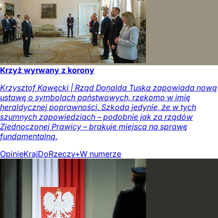
Krzyż wyrwany z korony
Krzysztof Kawęcki | Rząd Donalda Tuska zapowiada nową
ustawę o symbolach państwowych, rzekomo w imię
heraldycznej poprawności. Szkoda jedynie, że w tych
szumnych zapowiedziach – podobnie jak za rządów
Zjednoczonej Prawicy – brakuje miejsca na sprawę
fundamentalną.
Opinie
Kraj
DoRzeczy+
W numerze