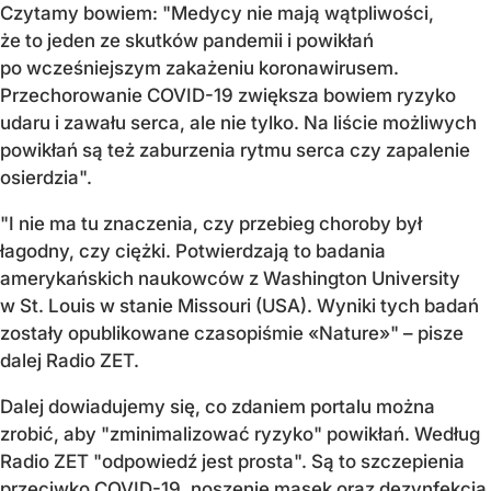
Czytamy bowiem: "Medycy nie mają wątpliwości,
że to jeden ze skutków pandemii i powikłań
po wcześniejszym zakażeniu koronawirusem.
Przechorowanie COVID-19 zwiększa bowiem ryzyko
udaru i zawału serca, ale nie tylko. Na liście możliwych
powikłań są też zaburzenia rytmu serca czy zapalenie
osierdzia".
"I nie ma tu znaczenia, czy przebieg choroby był
łagodny, czy ciężki. Potwierdzają to badania
amerykańskich naukowców z Washington University
w St. Louis w stanie Missouri (USA). Wyniki tych badań
zostały opublikowane czasopiśmie «Nature»" – pisze
dalej Radio ZET.
Dalej dowiadujemy się, co zdaniem portalu można
zrobić, aby "zminimalizować ryzyko" powikłań. Według
Radio ZET "odpowiedź jest prosta". Są to szczepienia
przeciwko COVID-19, noszenie masek oraz dezynfekcja