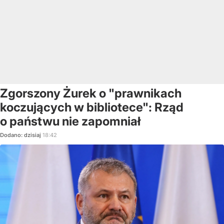
Zgorszony Żurek o "prawnikach
koczujących w bibliotece": Rząd
o państwu nie zapomniał
Dodano:
dzisiaj
18:42