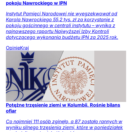
pokoju Nawrockiego w IPN
Instytut Pamięci Narodowej nie wyegzekwował od
Karola Nawrockiego 55,2 tys. zł za korzystanie z
pokoju gościnnego w centrali instytutu – wynika z
najnowszego raportu Najwyższej Izby Kontroli
dotyczącego wykonania budżetu IPN za 2025 rok.
Opinie
Kraj
Potężne trzęsienie ziemi w Kolumbii. Rośnie bilans
ofiar
Co najmniej 111 osób zginęło, a 87 zostało rannych w
wyniku silnego trzęsienia ziemi, które w poniedziałek