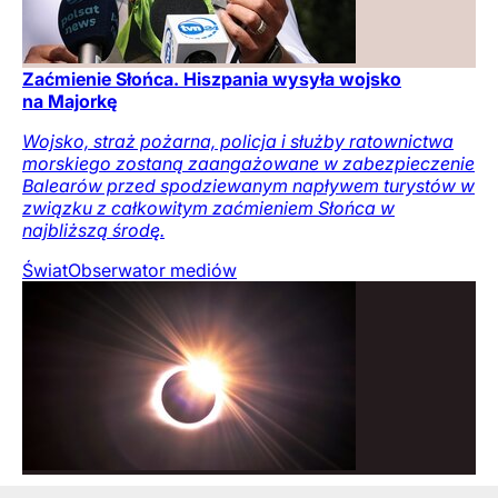
Zaćmienie Słońca. Hiszpania wysyła wojsko
na Majorkę
Wojsko, straż pożarna, policja i służby ratownictwa
morskiego zostaną zaangażowane w zabezpieczenie
Balearów przed spodziewanym napływem turystów w
związku z całkowitym zaćmieniem Słońca w
najbliższą środę.
Świat
Obserwator mediów