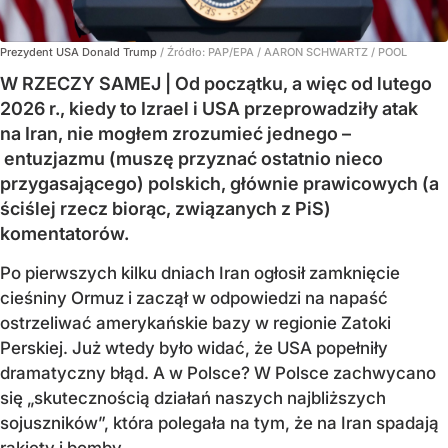
Prezydent USA Donald Trump
/ Źródło:
PAP/EPA
/
AARON SCHWARTZ / POOL
W RZECZY SAMEJ | Od początku, a więc od lutego
2026 r., kiedy to Izrael i USA przeprowadziły atak
na Iran, nie mogłem zrozumieć jednego –
entuzjazmu (muszę przyznać ostatnio nieco
przygasającego) polskich, głównie prawicowych (a
ściślej rzecz biorąc, związanych z PiS)
komentatorów.
Po pierwszych kilku dniach Iran ogłosił zamknięcie
cieśniny Ormuz i zaczął w odpowiedzi na napaść
ostrzeliwać amerykańskie bazy w regionie Zatoki
Perskiej. Już wtedy było widać, że USA popełniły
dramatyczny błąd. A w Polsce? W Polsce zachwycano
się „skutecznością działań naszych najbliższych
sojuszników”, która polegała na tym, że na Iran spadają