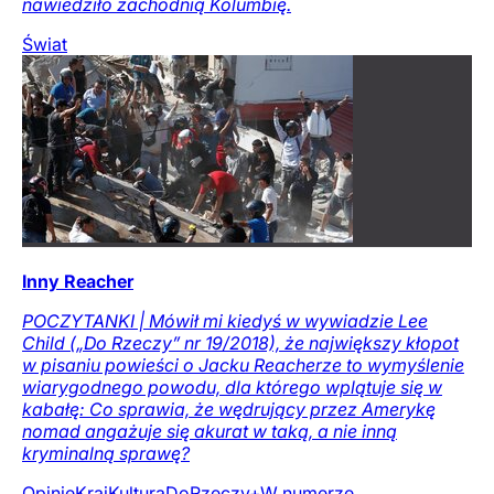
nawiedziło zachodnią Kolumbię.
Świat
Inny Reacher
POCZYTANKI | Mówił mi kiedyś w wywiadzie Lee
Child („Do Rzeczy” nr 19/2018), że największy kłopot
w pisaniu powieści o Jacku Reacherze to wymyślenie
wiarygodnego powodu, dla którego wplątuje się w
kabałę: Co sprawia, że wędrujący przez Amerykę
nomad angażuje się akurat w taką, a nie inną
kryminalną sprawę?
Opinie
Kraj
Kultura
DoRzeczy+
W numerze