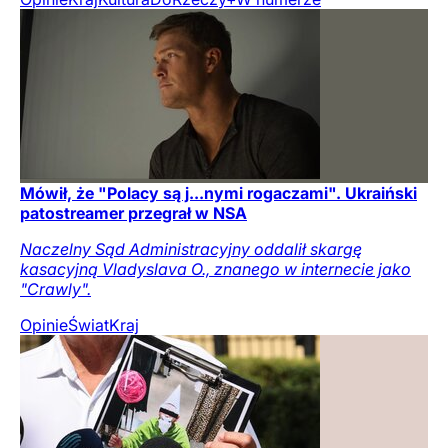
Mówił, że "Polacy są j...nymi rogaczami". Ukraiński
patostreamer przegrał w NSA
Naczelny Sąd Administracyjny oddalił skargę
kasacyjną Vladyslava O., znanego w internecie jako
"Crawly".
Opinie
Świat
Kraj