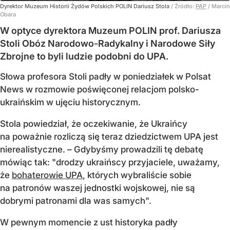
Dyrektor Muzeum Historii Żydów Polskich POLIN Dariusz Stola
/ Źródło:
PAP
/
Marcin
Obara
W optyce dyrektora Muzeum POLIN prof. Dariusza
Stoli Obóz Narodowo-Radykalny i Narodowe Siły
Zbrojne to byli ludzie podobni do UPA.
Słowa profesora Stoli padły w poniedziałek w Polsat
News w rozmowie poświęconej relacjom polsko-
ukraińskim w ujęciu historycznym.
Stola powiedział, że oczekiwanie, że Ukraińcy
na poważnie rozliczą się teraz dziedzictwem UPA jest
nierealistyczne. – Gdybyśmy prowadzili tę debatę
mówiąc tak: "drodzy ukraińscy przyjaciele, uważamy,
że
bohaterowie UPA
, których wybraliście sobie
na patronów waszej jednostki wojskowej, nie są
dobrymi patronami dla was samych".
W pewnym momencie z ust historyka padły