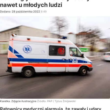
nawet u młodych ludzi
Dodano:
28
października
2022
8:49
Karetka. Zdjęcie ilustracyjne
Źródło:
PAP
/
Tytus Żmijewski
Ratownicy medyczni alarmują, że zawały i udary