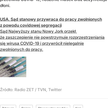
dłoni.
USA. Sąd stanowy przywraca do pracy zwolnionych
z powodu covidowej segregacji
Sąd Najwyższy stanu Nowy Jork orzekł,
że zaszczepienie nie powstrzymuje rozprzestrzeniania
się wirusa COVID-19 i przywrócił nielegalnie
zwolnionych do pracy.
Źródło:
Radio ZET / TVN, Twitter