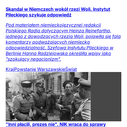
Skandal w Niemczech wokół rzezi Woli. Instytut
Pileckiego szykuje odpowiedź
Pod materiałem niemieckojęzycznej redakcji
Polskiego Radia dotyczącym Heinza Reinefartha,
jednego z dowodzących rzezią Woli, pojawiła się fala
komentarzy podważających niemiecką
odpowiedzialność. Szefowa Instytutu Pileckiego w
Berlinie Hanna Radziejowska określiła wpisy jako
"szokujący negacjonizm".
Kraj
Powstanie Warszawskie
Świat
"Inni płacili, prezes nie". NIK wraca do sprawy