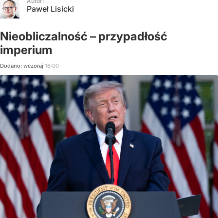
Autor:
Paweł Lisicki
Nieobliczalność – przypadłość
imperium
Dodano:
wczoraj
16:00