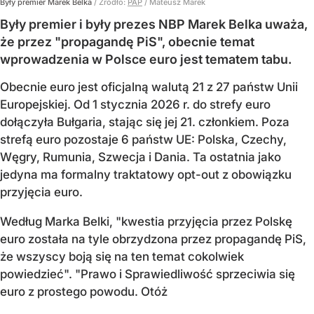
Były premier Marek Belka
/ Źródło:
PAP
/
Mateusz Marek
Były premier i były prezes NBP Marek Belka uważa,
że przez "propagandę PiS", obecnie temat
wprowadzenia w Polsce euro jest tematem tabu.
Obecnie euro jest oficjalną walutą 21 z 27 państw Unii
Europejskiej. Od 1 stycznia 2026 r. do strefy euro
dołączyła Bułgaria, stając się jej 21. członkiem.
Poza
strefą euro pozostaje 6 państw UE:
Polska, Czechy,
Węgry, Rumunia, Szwecja i Dania
. Ta ostatnia jako
jedyna ma formalny traktatowy opt-out z obowiązku
przyjęcia euro.
Według Marka Belki, "kwestia przyjęcia przez Polskę
euro została na tyle obrzydzona przez propagandę PiS,
że wszyscy boją się na ten temat cokolwiek
powiedzieć". "Prawo i Sprawiedliwość sprzeciwia się
euro z prostego powodu. Otóż