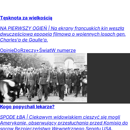
Tęsknota za wielkością
NA PIERWSZY OGIEŃ | Na ekrany francuskich kin weszła
dwuczęściowa epopeja filmowa o wojennych losach gen.
Charles’a de Gaulle’a.
Opinie
DoRzeczy+
Świat
W numerze
Kogo popychali lekarze?
SPODE ŁBA | Ciekawym widowiskiem cieszyć się mogli
Amerykanie, obserwujący przesłuchania przed Komisją do
spraw Bezpieczeństwa Wewnętrznego Senatu USA.