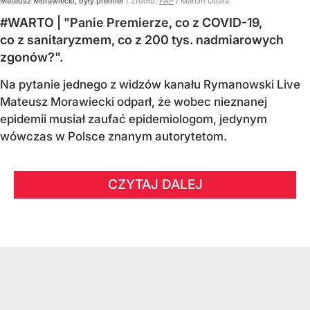
Mateusz Morawiecki, były premier
/ Źródło:
PAP
/
Marcin Obara
#WARTO | "Panie Premierze, co z COVID-19,
co z sanitaryzmem, co z 200 tys. nadmiarowych
zgonów?".
Na pytanie jednego z widzów kanału Rymanowski Live
Mateusz Morawiecki odparł, że wobec nieznanej
epidemii musiał zaufać epidemiologom, jedynym
wówczas w Polsce znanym autorytetom.
CZYTAJ DALEJ