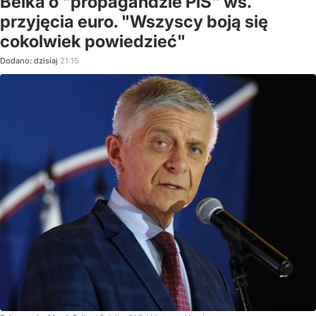
Belka o "propagandzie PiS" ws.
przyjęcia euro. "Wszyscy boją się
cokolwiek powiedzieć"
Dodano:
dzisiaj
21:15