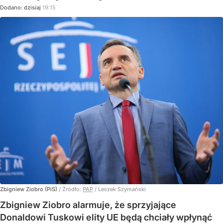
Dodano:
dzisiaj
19:15
Zbigniew Ziobro (PiS)
/ Źródło:
PAP
/
Leszek Szymański
Zbigniew Ziobro alarmuje, że sprzyjające
Donaldowi Tuskowi elity UE będą chciały wpłynąć