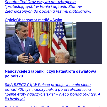
Senator Ted Cruz wzywa do uzbrojenia
"protestujących" w Iranie i dążenia Stanów
Zjednoczonych do obalenia reżimu ajatollahów.
Opinie
Obserwator mediów
Świat
Nauczyciele z łapanki, czyli katastrofa oświatowa
po polsku
SIŁĄ RZECZY || W Polsce pracuje w sumie nieco
ponad 700 tys. nauczycieli, a po przeliczeniu na
"pełne etaty nauczycielskie" – nieco ponad 500 tys. A
ilu brakuje?