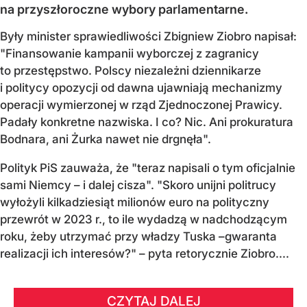
na przyszłoroczne wybory parlamentarne.
Były minister sprawiedliwości Zbigniew Ziobro napisał:
"Finansowanie kampanii wyborczej z zagranicy
to przestępstwo. Polscy niezależni dziennikarze
i politycy opozycji od dawna ujawniają mechanizmy
operacji wymierzonej w rząd Zjednoczonej Prawicy.
Padały konkretne nazwiska. I co? Nic. Ani prokuratura
Bodnara, ani Żurka nawet nie drgnęła".
Polityk PiS zauważa, że "teraz napisali o tym oficjalnie
sami Niemcy – i dalej cisza". "Skoro unijni politrucy
wyłożyli kilkadziesiąt milionów euro na polityczny
przewrót w 2023 r., to ile wydadzą w nadchodzącym
roku, żeby utrzymać przy władzy Tuska –gwaranta
realizacji ich interesów?" – pyta retorycznie Ziobro....
CZYTAJ DALEJ