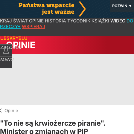
ROZWIŃ
▼
KRAJ
ŚWIAT
OPINIE
HISTORIA
TYGODNIK
KSIĄŻKI
WIDEO
DO
RZECZY+
WSPIERAJ
SUBSKRYBUJ
OPINIE
ZALOGUJ
MENU
Opinie
"To nie są krwiożercze piranie".
Minister o zmianach w PIP