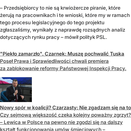
– Przedsiębiorcy to nie są krwiożercze piranie, które
żerują na pracownikach i te wnioski, które my w ramach
tego procesu legislacyjnego do tego projektu
zgłaszaliśmy, wynikały z naprawdę rozsądnych analiz
dotyczących rynku pracy – mówił polityk PSL.
"Piekło zamarzło". Czarnek: Muszę pochwalić Tuska
Poseł Prawa i Sprawiedliwości chwali premiera
za zablokowanie reformy Państwowej Inspekcji Pracy.
Nowy spór w koalicji? Czarzasty: Nie zgadzam się na to
Czy sejmową większość czeka kolejny poważny zgrzyt?
– Lewica w Polsce na pewno nie zgodzi się na dalszy
kształt funkcjonowania umów śmieciowych –