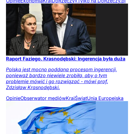
Opinie
Ekonomia
Kraj
DoRzeczy+
Tylko na DoRzeczy.pl
Raport Faziego. Krasnodębski: Ingerencja była duża
Polska jest mocno poddana procesom ingerencji,
ponieważ bardzo niewiele zrobiła, aby o tym
problemie mówić i go rozwiązać - mówi prof.
Zdzisław Krasnodębski.
Opinie
Obserwator mediów
Kraj
Świat
Unia Europejska