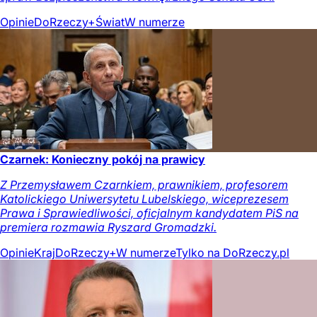
Opinie
DoRzeczy+
Świat
W numerze
Czarnek: Konieczny pokój na prawicy
Z Przemysławem Czarnkiem, prawnikiem, profesorem
Katolickiego Uniwersytetu Lubelskiego, wiceprezesem
Prawa i Sprawiedliwości, oficjalnym kandydatem PiS na
premiera rozmawia Ryszard Gromadzki.
Opinie
Kraj
DoRzeczy+
W numerze
Tylko na DoRzeczy.pl