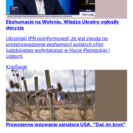
Ekshumacje na Wołyniu. Władze Ukrainy ogłosiły
decyzję
Ukraiński IPN poinformował, że jest zgoda na
przeprowadzenie ekshumacji polskich ofiar
ludobójstwa wołyńskiego w Hucie Pieniackiej i
Ugłach.
Kraj
Świat
Prowojenne wezwanie senatora USA. "Dać im broń"