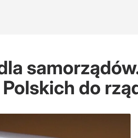
ź Morawieckiego
realizowałbym tego"
dla samorządów.
 Polskich do rzą