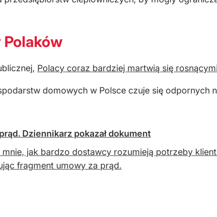
y Polaków
ublicznej,
Polacy coraz bardziej martwią się rosnącym
ospodarstw domowych w Polsce czuje się odpornych na s
rąd. Dziennikarz pokazał dokument
 mnie, jak bardzo dostawcy rozumieją potrzeby klient
jąc fragment umowy za prąd.