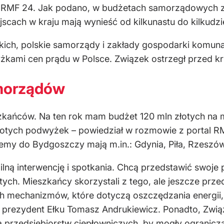
al RMF 24. Jak podano, w budżetach samorządowych z
cach w kraju mają wynieść od kilkunastu do kilkudzie
ich, polskie samorządy i zakłady gospodarki komunal
yżkami cen prądu w Polsce. Związek ostrzegł przed k
amorządów
zkańców. Na ten rok mam budżet 120 mln złotych na m
łotych podwyżek – powiedział w rozmowie z portal 
emy do Bydgoszczy mają m.in.: Gdynia, Piła, Rzeszów,
ną interwencję i spotkania. Chcą przedstawić swoje 
tych. Mieszkańcy skorzystali z tego, ale jeszcze prz
h mechanizmów, które dotyczą oszczędzania energii, 
ł prezydent Ełku Tomasz Andrukiewicz. Ponadto, Zwią
przedsiębiorstw ciepłowniczych, by mogły ogranicza