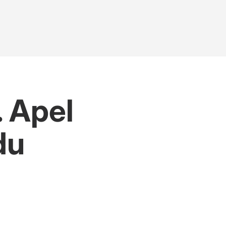
 Apel
du