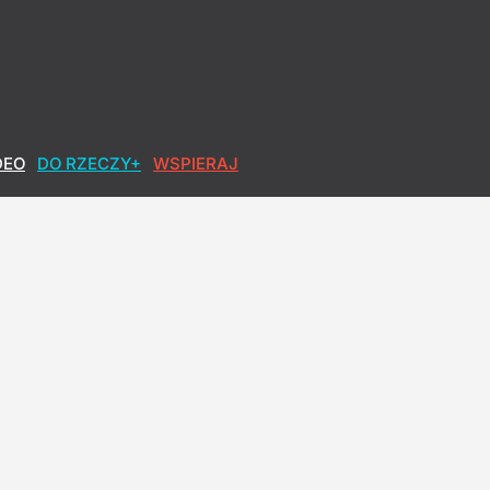
wał kwotę
DEO
DO RZECZY+
WSPIERAJ
 obława za sprawcą