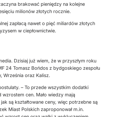
aczyna brakować pieniędzy na kolejne
sięciu milionów złotych rocznie.
nej zapłacą nawet o pięć miliardów złotych
ryzysem w ciepłownictwie.
edia. Dzisiaj już wiem, że w przyszłym roku
RMF 24 Tomasz Bońdos z bydgoskiego zespołu
 Września oraz Kalisz.
postulaty. – To przede wszystkim dodatki
ed wzrostem cen. Mało wiedzy mają
jak są kształtowane ceny, więc potrzebne są
zek Miast Polskich zaproponował m.in.
ć wzrost cen oraz walki z wykluczeniem