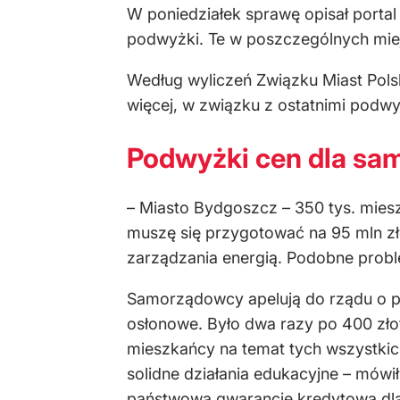
W poniedziałek sprawę opisał port
podwyżki. Te w poszczególnych miejs
Według wyliczeń Związku Miast Polsk
więcej, w związku z ostatnimi podw
Podwyżki cen dla s
– Miasto Bydgoszcz – 350 tys. mies
muszę się przygotować na 95 mln z
zarządzania energią. Podobne probl
Samorządowcy apelują do rządu o pil
osłonowe. Było dwa razy po 400 zło
mieszkańcy na temat tych wszystkic
solidne działania edukacyjne – mówi
państwową gwarancję kredytową dla 