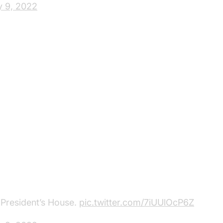
y 9, 2022
t President’s House.
pic.twitter.com/7iUUlOcP6Z