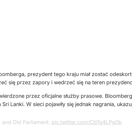
oomberga, prezydent tego kraju miał zostać odeskor
eć się przez zapory i wedrzeć się na teren prezydenck
twierdzone przez oficjalne służby prasowe. Bloomber
Sri Lanki. W sieci pojawiły się jednak nagrania, ukazu
t and Old Parliament.
pic.twitter.com/CbTg4LPg0b