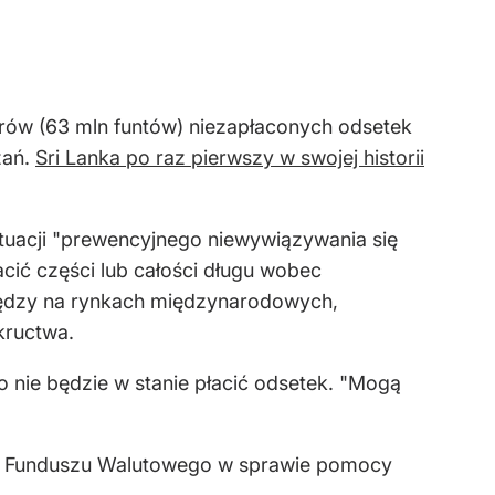
arów (63 mln funtów) niezapłaconych odsetek
zań.
Sri Lanka po raz pierwszy w swojej historii
ytuacji "prewencyjnego niewywiązywania się
acić części lub całości długu wobec
eniędzy na rynkach międzynarodowych,
kructwa.
o nie będzie w stanie płacić odsetek. "Mogą
o Funduszu Walutowego w sprawie pomocy