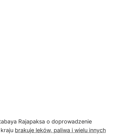
Gotabaya Rajapaksa o doprowadzenie
 kraju
brakuje leków, paliwa i wielu innych