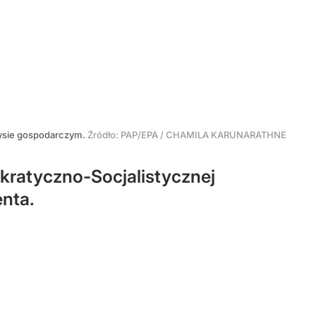
yzysie gospodarczym.
Źródło:
PAP/EPA
/
CHAMILA KARUNARATHNE
okratyczno-Socjalistycznej
enta.