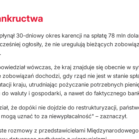
bankructwa
łynął 30-dniowy okres karencji na spłatę 78 mln dol
cześniej ogłosiły, że nie uregulują bieżących zobowią
.
powiedział wówczas, że kraj znajduje się obecnie w s
e zobowiązań dochodzi, gdy rząd nie jest w stanie spł
utacji kraju, utrudniając pożyczanie potrzebnych pi
 do waluty i gospodarki, a nawet do faktycznego ban
ał, że dopóki nie dojdzie do restrukturyzacji, państw
ny mogą uznać to za niewypłacalność" – zaznaczył.
te rozmowy z przedstawicielami Międzynarodoweg