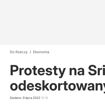
Do Rzeczy
/
Ekonomia
Protesty na Sr
odeskortowany
Dodano:
9
lipca
2022
12:15