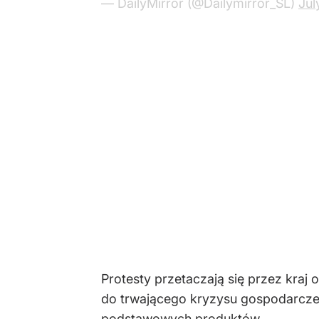
— DailyMirror (@Dailymirror_SL)
Jul
Protesty przetaczają się przez kra
do trwającego kryzysu gospodarcze
podstawowych produktów
.