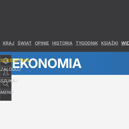
Udostępnij
8
Skomentuj
KRAJ
ŚWIAT
OPINIE
HISTORIA
TYGODNIK
KSIĄŻKI
WI
EKONOMIA
SUBSKRYBUJ
ZALOGUJ
SZUKAJ
MENU