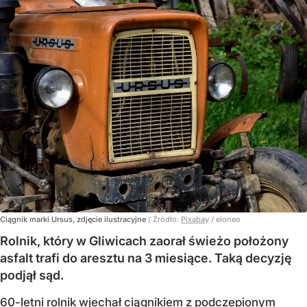
Ciągnik marki Ursus, zdjęcie ilustracyjne
/ Źródło:
Pixabay
/
eloneo
Rolnik, który w Gliwicach zaorał świeżo położony
asfalt trafi do aresztu na 3 miesiące. Taką decyzję
podjął sąd.
60-letni rolnik wjechał ciągnikiem z podczepionym