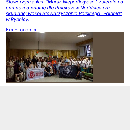
Stowarzyszeniem "Marsz Niepodległości" zbierała na
pomoc materialną dla Polaków w Naddniestrzu
skupionej wokół Stowarzyszenia Polskiego "Polonia"
w Rybnicy.
Kraj
Ekonomia