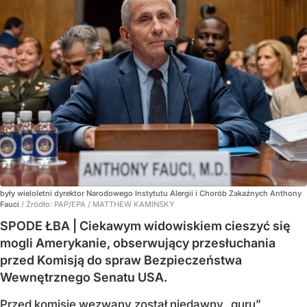
były wieloletni dyrektor Narodowego Instytutu Alergii i Chorób Zakaźnych Anthony
Fauci
/ Źródło:
PAP/EPA
/
MATTHEW KAMINSKY
SPODE ŁBA | Ciekawym widowiskiem cieszyć się
mogli Amerykanie, obserwujący przesłuchania
przed Komisją do spraw Bezpieczeństwa
Wewnętrznego Senatu USA.
Przed komisję wezwany został niedawny „guru”