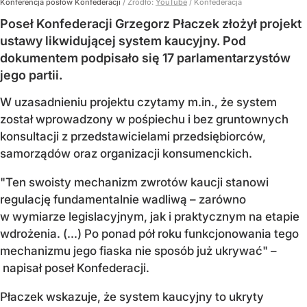
Konferencja posłów Konfederacji
/ Źródło:
YouTube
/
Konfederacja
Poseł Konfederacji Grzegorz Płaczek złożył projekt
ustawy likwidującej system kaucyjny. Pod
dokumentem podpisało się 17 parlamentarzystów
jego partii.
W uzasadnieniu projektu czytamy m.in., że system
został wprowadzony w pośpiechu i bez gruntownych
konsultacji z przedstawicielami przedsiębiorców,
samorządów oraz organizacji konsumenckich.
"Ten swoisty mechanizm zwrotów kaucji stanowi
regulację fundamentalnie wadliwą – zarówno
w wymiarze legislacyjnym, jak i praktycznym na etapie
wdrożenia. (...) Po ponad pół roku funkcjonowania tego
mechanizmu jego fiaska nie sposób już ukrywać" –
napisał poseł Konfederacji.
Płaczek wskazuje, że system kaucyjny to ukryty