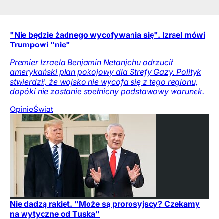
"Nie będzie żadnego wycofywania się". Izrael mówi
Trumpowi "nie"
Premier Izraela Benjamin Netanjahu odrzucił
amerykański plan pokojowy dla Strefy Gazy. Polityk
stwierdził, że wojsko nie wycofa się z tego regionu,
dopóki nie zostanie spełniony podstawowy warunek.
Opinie
Świat
Nie dadzą rakiet. "Może są prorosyjscy? Czekamy
na wytyczne od Tuska"