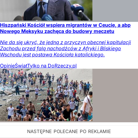
Hiszpański Kościół wspiera migrantów w Ceucie, a abp
Nowego Meksyku zachęca do budowy meczetu
Nie da się ukryć, że jedną z przyczyn obecnej kapitulacji
Zachodu przed falą nachodźców z Afryki i Bliskiego
Wschodu jest postawa Kościoła katolickiego.
Opinie
Świat
Tylko na DoRzeczy.pl