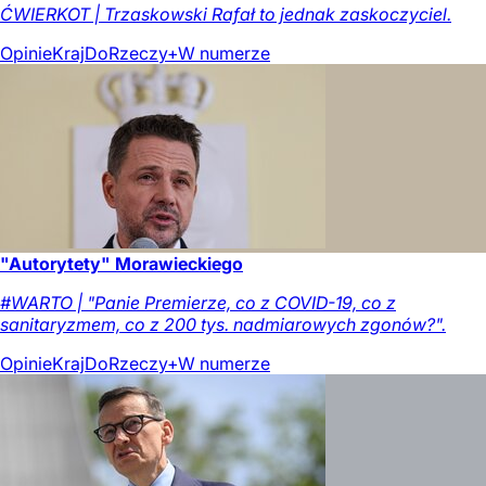
ĆWIERKOT | Trzaskowski Rafał to jednak zaskoczyciel.
Opinie
Kraj
DoRzeczy+
W numerze
"Autorytety" Morawieckiego
#WARTO | "Panie Premierze, co z COVID-19, co z
sanitaryzmem, co z 200 tys. nadmiarowych zgonów?".
Opinie
Kraj
DoRzeczy+
W numerze