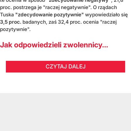
te ocenia w sposób
"zdecydowanie negatywy"
, 21,8
proc. postrzega je "raczej negatywnie". O rządach
Tuska
"zdecydowanie pozytywnie"
wypowiedziało się
3,5 proc.
badanych, zaś 32,4 proc. ocenia "raczej
pozytywnie".
Jak odpowiedzieli zwolennicy...
CZYTAJ DALEJ