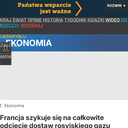
ROZWIŃ
▼
KRAJ
ŚWIAT
OPINIE
HISTORIA
TYGODNIK
KSIĄŻKI
WIDEO
DO
RZECZY+
WSPIERAJ
SUBSKRYBUJ
EKONOMIA
ZALOGUJ
MENU
Ekonomia
Francja szykuje się na całkowite
odcięcie dostaw rosyjskiego gazu