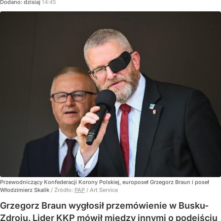
Dodano:
dzisiaj
14:45
Przewodniczący Konfederacji Korony Polskiej, europoseł Grzegorz Braun i poseł
Włodzimierz Skalik
/ Źródło:
PAP
/
Art Service
Grzegorz Braun wygłosił przemówienie w Busku-
Zdroju. Lider KKP mówił między innymi o podejściu