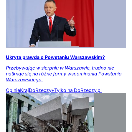
Ukryta prawda o Powstaniu Warszawskim?
Przebywając w sierpniu w Warszawie, trudno nie
natknąć się na różne formy wspominania Powstania
Warszawskiego.
Opinie
Kraj
DoRzeczy+
Tylko na DoRzeczy.pl