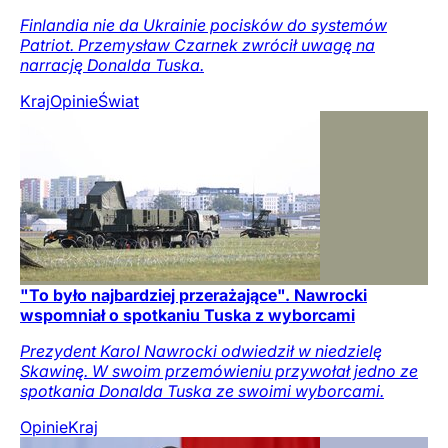
Finlandia nie da Ukrainie pocisków do systemów
Patriot. Przemysław Czarnek zwrócił uwagę na
narrację Donalda Tuska.
Kraj
Opinie
Świat
"To było najbardziej przerażające". Nawrocki
wspomniał o spotkaniu Tuska z wyborcami
Prezydent Karol Nawrocki odwiedził w niedzielę
Skawinę. W swoim przemówieniu przywołał jedno ze
spotkania Donalda Tuska ze swoimi wyborcami.
Opinie
Kraj