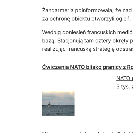
Żandarmeria poinformowała, że nad b
za ochronę obiektu otworzyli ogień.
Według doniesień francuskich medió
bazą. Stacjonują tam cztery okręty 
realizując francuską strategię odstr
Ćwiczenia NATO blisko granicy z Ros
NATO p
5 tys.