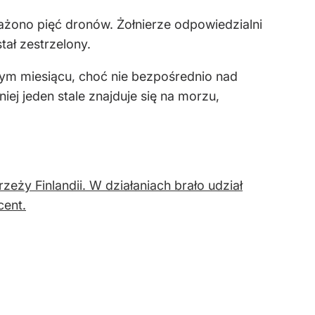
ażono pięć dronów. Żołnierze odpowiedzialni
ał zestrzelony.
łym miesiącu, choć nie bezpośrednio nad
j jeden stale znajduje się na morzu,
ży Finlandii. W działaniach brało udział
cent.