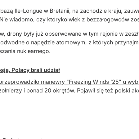
azą Ile-Longue w Bretanii, na zachodzie kraju, zauw
 Nie wiadomo, czy którykolwiek z bezzałogowców zost
w, drony były już obserwowane w tym rejonie w zesz
podwodne o napędzie atomowym, z których przynajmnie
aszania nuklearnego.
ją. Polacy brali udział
rzeprowadziło manewry "Freezing Winds '25" u wybrze
 żołnierzy i ponad 20 okrętów. Pojawił się też polski ak