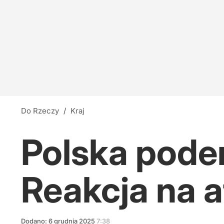
Do Rzeczy
/
Kraj
Polska pode
Reakcja na 
Dodano:
6
grudnia
2025
7:38