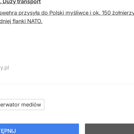
. Duży transport
wehra przysyła do Polski myśliwce i ok. 150 żołnierz
niej flanki NATO.
y.pl
erwator mediów
ĘPNIJ