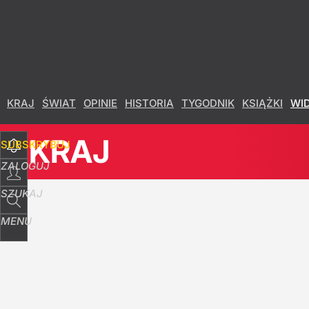
Udostępnij
12
Skomentuj
KRAJ
ŚWIAT
OPINIE
HISTORIA
TYGODNIK
KSIĄŻKI
WI
KRAJ
SUBSKRYBUJ
ZALOGUJ
SZUKAJ
MENU