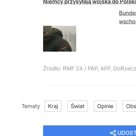
Niemcy przysyłają wojska do Polski
Bundes
wschod
Źródło:
RMF 24
/
PAP, AFP, DoRzecz
Kraj
Świat
Opinie
Obs
UDOST