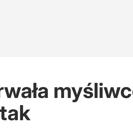
rwała myśliwc
atak