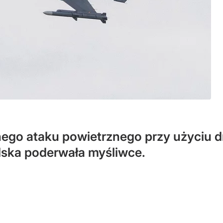
go ataku powietrznego przy użyciu dro
lska poderwała myśliwce.